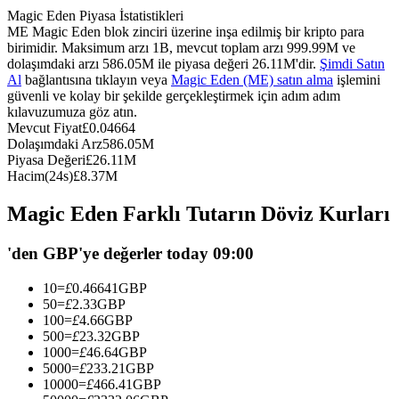
Magic Eden Piyasa İstatistikleri
USDC'yi teminat olarak kullanan vadeli işlemler
ME Magic Eden blok zinciri üzerine inşa edilmiş bir kripto para
birimidir. Maksimum arzı 1B, mevcut toplam arzı 999.99M ve
dolaşımdaki arzı 586.05M ile piyasa değeri 26.11M'dir.
Şimdi Satın
Al
bağlantısına tıklayın veya
Magic Eden (ME) satın alma
işlemini
güvenli ve kolay bir şekilde gerçekleştirmek için adım adım
kılavuzumuza göz atın.
Mevcut Fiyat
£
0.04664
Dolaşımdaki Arz
586.05M
Piyasa Değeri
£
26.11M
Hacim(24s)
£
8.37M
Kopya Ticaret
Magic Eden Farklı Tutarın Döviz Kurları
En iyi traderlarla güçlerinizi birleştirin
'den GBP'ye değerler today 09:00
10
=
£
0.46641
GBP
50
=
£
2.33
GBP
100
=
£
4.66
GBP
500
=
£
23.32
GBP
1000
=
£
46.64
GBP
5000
=
£
233.21
GBP
10000
=
£
466.41
GBP