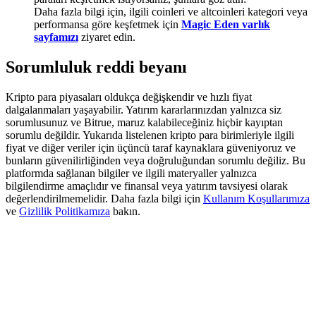
Deposit & Trade BTC to Share 25000 USDT prize pool!
Daha fazla bilgi için, ilgili coinleri ve altcoinleri kategori veya
performansa göre keşfetmek için
Magic Eden varlık
sayfamızı
ziyaret edin.
Sorumluluk reddi beyanı
Deposit CASHCAT & Win
Share 500000 CASHCAT prize pool
Kripto para piyasaları oldukça değişkendir ve hızlı fiyat
dalgalanmaları yaşayabilir. Yatırım kararlarınızdan yalnızca siz
sorumlusunuz ve Bitrue, maruz kalabileceğiniz hiçbir kayıptan
sorumlu değildir. Yukarıda listelenen kripto para birimleriyle ilgili
fiyat ve diğer veriler için üçüncü taraf kaynaklara güveniyoruz ve
Exclusive for BitMart Users
bunların güvenilirliğinden veya doğruluğundan sorumlu değiliz. Bu
platformda sağlanan bilgiler ve ilgili materyaller yalnızca
Register & Trade to Win 500,000 USDT
bilgilendirme amaçlıdır ve finansal veya yatırım tavsiyesi olarak
değerlendirilmemelidir. Daha fazla bilgi için
Kullanım Koşullarımıza
ve
Gizlilik Politikamıza
bakın.
Precious Metals Trading Carnival
Trade Gold & Silver · 33,333 USDT Bonus