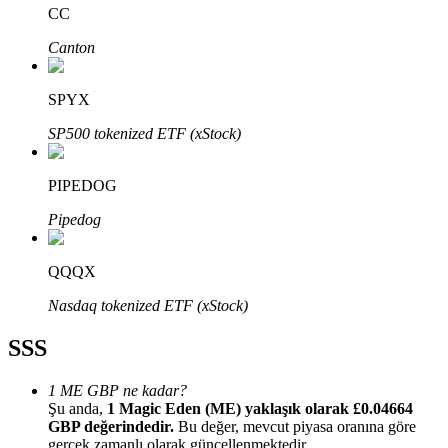
CC
Canton
SPYX
Bitrue Ortakları
SP500 tokenized ETF (xStock)
PIPEDOG
Pipedog
QQQX
Nasdaq tokenized ETF (xStock)
Bitrue İş Ortağı
SSS
Kullanıcı başına %65'e kadar komisyon!
1 ME GBP ne kadar?
Şu anda,
1 Magic Eden (ME) yaklaşık olarak £0.04664
GBP değerindedir.
Bu değer, mevcut piyasa oranına göre
gerçek zamanlı olarak güncellenmektedir.