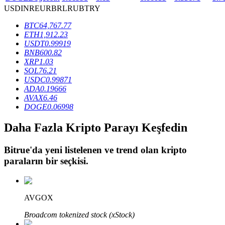
USD
INR
EUR
BRL
RUB
TRY
BTC
64,767.77
BTR Kilitleme
ETH
1,912.23
USDT
0.99919
BTR sahiplerine özel yatırımlar
BNB
600.82
XRP
1.03
SOL
76.21
USDC
0.99871
ADA
0.19666
AVAX
6.46
DOGE
0.06998
Daha Fazla Kripto Parayı Keşfedin
Bitrue
'da yeni listelenen ve trend olan kripto
Krediler
paraların bir seçkisi.
Kripto destekli borçlanma hizmeti
AVGOX
Broadcom tokenized stock (xStock)