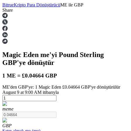
Bitrue
Kripto Para Dönüştürücü
ME
ile
GBP
Share
Vadeli İşlemler
Magic Eden
me
'yi Pound Sterling
GBP
'ye dönüştür
1 ME = £0.04664 GBP
ME'den GBP'ye: 1 Magic Eden £0.04664 GBP'ye dönüştürülür
USDT Vadeli İşlemleri
August 9 at 9:00 AM itibarıyla
Teminat olarak USDT kullanan vadeli işlemler
me
me
GBP
Satın almak
me
(
me
)