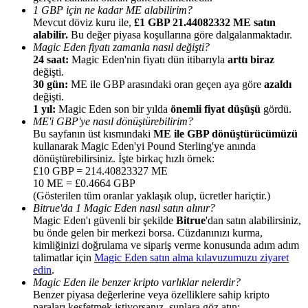
1 GBP için ne kadar ME alabilirim?
Mevcut döviz kuru ile,
£1 GBP 21.44082332 ME satın
alabilir.
Bu değer piyasa koşullarına göre dalgalanmaktadır.
Magic Eden fiyatı zamanla nasıl değişti?
24 saat:
Magic Eden'nin fiyatı dün itibarıyla
arttı biraz
değişti.
Yönlendirme
30 gün:
ME ile GBP arasındaki oran geçen aya göre
azaldı
değişti.
Arkadaşını davet et, nakit ödüller kazan
1 yıl:
Magic Eden son bir yılda
önemli fiyat düşüşü
gördü.
ME'i GBP'ye nasıl dönüştürebilirim?
BTC Welcome Rewards
Bu sayfanın üst kısmındaki
ME ile GBP dönüştürücümüzü
kullanarak Magic Eden'yi Pound Sterling'ye anında
dönüştürebilirsiniz. İşte birkaç hızlı örnek:
£10 GBP = 214.40823327 ME
10 ME = £0.4664 GBP
(Gösterilen tüm oranlar yaklaşık olup, ücretler hariçtir.)
Bitrue'da 1 Magic Eden nasıl satın alınır?
Magic Eden'ı güvenli bir şekilde
Bitrue
'dan satın alabilirsiniz,
bu önde gelen bir merkezi borsa. Cüzdanınızı kurma,
kimliğinizi doğrulama ve sipariş verme konusunda adım adım
talimatlar için
Magic Eden satın alma kılavuzumuzu ziyaret
edin
.
Magic Eden ile benzer kripto varlıklar nelerdir?
BTC Welcome Rewards
Benzer piyasa değerlerine veya özelliklere sahip kripto
paraları keşfetmek istiyorsanız, şunlara göz atın: