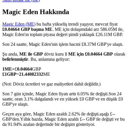
Magic Eden Hakkında
Magic Eden (ME)
bu hafta yükseliş trendi yaşıyor, mevcut fiyat
COIN-M Vadeli İşlemleri
£0.04664 GBP başına ME
. ME için dolaşımdaki arz 586.05M ile,
Magic Eden'ın toplam piyasa değeri şimdi yaklaşık £26.11M GBP.
Kripto Para Vadeli İşlemleri
Son 24 saatte, Magic Eden'nin işlem hacmi £8.37M GBP'ye ulaştı.
Şu anda,
ME ile GBP
döviz kuru
1 ME için £0.04664 GBP
olarak
TradFi
belirlenmiştir
. Bu, anlamına geliyor:
Hisse senetleri, döviz, değerli metaller ve emtia türevleri
1
ME
=
£
0.04664
GBP
£
1
GBP
=
21.44082332
ME
(Not: Döviz ücretleri ve gaz maliyetleri dahil değildir.)
Son 7 gün içinde, Magic Eden fiyatı arttı 6.05% ile değişti.
Son 24
saatte, oran 3.1% dalgalandı ve en yüksek £0 GBP ve en düşük £0
GBP'ye ulaştı.
Geçen aya göre, Magic Eden azaldı 2.62% ile değişti.aşağı £--
GBP'den.
Yıllık bazda, Magic Eden azaldı £-- GBP ile değişti ve bu
da 91.94% azalan değerinde bir değişim gösteriyor.
USDC Vadeli İşlemleri