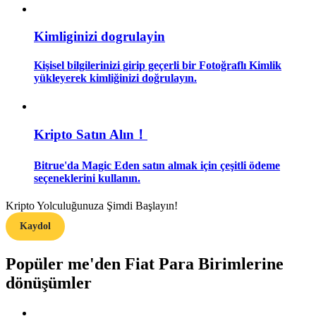
Rehber
Kimliginizi dogrulayin
Vadeli İşlemler Başlangıç Kılavuzu
Kişisel bilgilerinizi girip geçerli bir Fotoğraflı Kimlik
yükleyerek kimliğinizi doğrulayın.
Kripto Satın Alın！
Bitrue'da Magic Eden satın almak için çeşitli ödeme
seçeneklerini kullanın.
Ticaret stratejileri
Kripto Yolculuğunuza Şimdi Başlayın!
Nasıl kârlı kalabileceğinizi öğrenin
Kaydol
Popüler me'den Fiat Para Birimlerine
dönüşümler