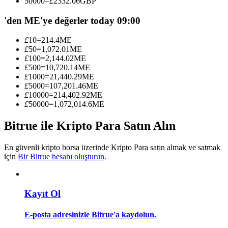
50000
=
£
2332.06
GBP
Kopya Tüccarı Olun
'den ME'ye değerler today 09:00
Kâr paylaşımı ve kopya ticaret komisyonlarının tadını çıkarın
£
10
=
214.4
ME
£
50
=
1,072.01
ME
£
100
=
2,144.02
ME
£
500
=
10,720.14
ME
£
1000
=
21,440.29
ME
£
5000
=
107,201.46
ME
£
10000
=
214,402.92
ME
£
50000
=
1,072,014.6
ME
Bitrue ile Kripto Para Satın Alın
Bilgi
Ticaret bilgileri vb. dahil olmak üzere büyük veri analizi.
En güvenli kripto borsa üzerinde Kripto Para satın almak ve satmak
için
Bir Bitrue hesabı oluşturun
.
Kayıt Ol
E-posta adresinizle Bitrue'a kaydolun.