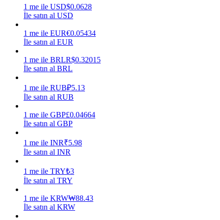
1
me
ile
USD
$
0.0628
İle satın al USD
Kazan
1
me
ile
EUR
€
0.05434
İle satın al EUR
1
me
ile
BRL
R$
0.32015
İle satın al BRL
1
me
ile
RUB
₽
5.13
İle satın al RUB
1
me
ile
GBP
£
0.04664
Power Piggy
İle satın al GBP
Günlük rekabetçi ödüller kazanın
1
me
ile
INR
₹
5.98
İle satın al INR
1
me
ile
TRY
₺
3
İle satın al TRY
1
me
ile
KRW
₩
88.43
İle satın al KRW