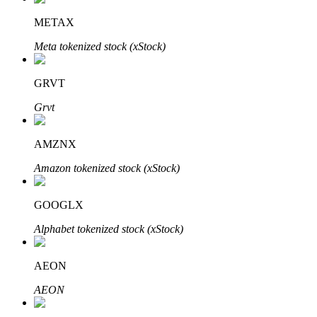
METAX
Meta tokenized stock (xStock)
Otomatik Yatırım
GRVT
Uzun vadeli kâr ve esnek çıkarlar elde edin
Grvt
AMZNX
Amazon tokenized stock (xStock)
GOOGLX
Alphabet tokenized stock (xStock)
Stake Etmeyi Öğrenin
Pasif gelir kazanma hakkında bilgi edinin
AEON
Bitrue
AI
AEON