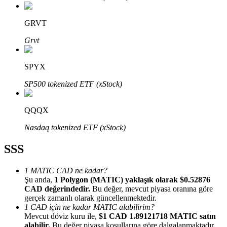
GRVT
Grvt
Bitrue Ortakları
SPYX
SP500 tokenized ETF (xStock)
QQQX
Nasdaq tokenized ETF (xStock)
SSS
Bitrue İş Ortağı
1 MATIC CAD ne kadar?
Şu anda,
1 Polygon (MATIC) yaklaşık olarak $0.52876
Kullanıcı başına %65'e kadar komisyon!
CAD değerindedir.
Bu değer, mevcut piyasa oranına göre
gerçek zamanlı olarak güncellenmektedir.
1 CAD için ne kadar MATIC alabilirim?
Mevcut döviz kuru ile,
$1 CAD 1.89121718 MATIC satın
alabilir.
Bu değer piyasa koşullarına göre dalgalanmaktadır.