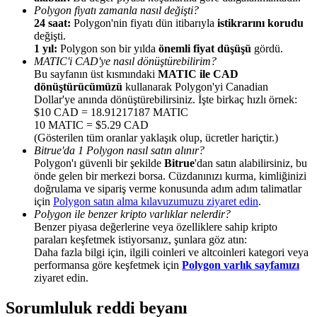
Polygon fiyatı zamanla nasıl değişti?
24 saat:
Polygon'nin fiyatı dün itibarıyla
istikrarını korudu
değişti.
1 yıl:
Polygon son bir yılda
önemli fiyat düşüşü
gördü.
MATIC'i CAD'ye nasıl dönüştürebilirim?
Bu sayfanın üst kısmındaki
MATIC ile CAD
Yönlendirme
dönüştürücümüzü
kullanarak Polygon'yi Canadian
Dollar'ye anında dönüştürebilirsiniz. İşte birkaç hızlı örnek:
Arkadaşını davet et, nakit ödüller kazan
$10 CAD = 18.91217187 MATIC
10 MATIC = $5.29 CAD
BTC Welcome Rewards
(Gösterilen tüm oranlar yaklaşık olup, ücretler hariçtir.)
Bitrue'da 1 Polygon nasıl satın alınır?
Polygon'ı güvenli bir şekilde
Bitrue
'dan satın alabilirsiniz, bu
önde gelen bir merkezi borsa. Cüzdanınızı kurma, kimliğinizi
doğrulama ve sipariş verme konusunda adım adım talimatlar
için
Polygon satın alma kılavuzumuzu ziyaret edin
.
Polygon ile benzer kripto varlıklar nelerdir?
Benzer piyasa değerlerine veya özelliklere sahip kripto
paraları keşfetmek istiyorsanız, şunlara göz atın:
Daha fazla bilgi için, ilgili coinleri ve altcoinleri kategori veya
performansa göre keşfetmek için
Polygon varlık sayfamızı
ziyaret edin.
BTC Welcome Rewards
Sorumluluk reddi beyanı