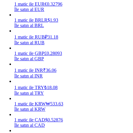
1
matic
ile
EUR
€
0.32796
İle satın al EUR
Kazan
1
matic
ile
BRL
R$
1.93
İle satın al BRL
1
matic
ile
RUB
₽
31.18
İle satın al RUB
1
matic
ile
GBP
£
0.28093
İle satın al GBP
1
matic
ile
INR
₹
36.06
Power Piggy
İle satın al INR
Günlük rekabetçi ödüller kazanın
1
matic
ile
TRY
₺
18.08
İle satın al TRY
1
matic
ile
KRW
₩
533.63
İle satın al KRW
1
matic
ile
CAD
$
0.52876
İle satın al CAD