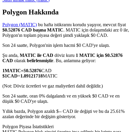
Polygon Hakkında
Polygon (MATIC)
bu hafta istikrarını korudu yaşıyor, mevcut fiyat
COIN-M Vadeli İşlemleri
$0.52876 CAD başına MATIC
. MATIC için dolaşımdaki arz 0 ile,
Polygon'ın toplam piyasa değeri şimdi yaklaşık $0 CAD.
Kripto Para Vadeli İşlemleri
Son 24 saatte, Polygon'nin işlem hacmi $0 CAD'ye ulaştı.
Şu anda,
MATIC ile CAD
döviz kuru
1 MATIC için $0.52876
TradFi
CAD
olarak
belirlenmiştir
. Bu, anlamına geliyor:
Hisse senetleri, döviz, değerli metaller ve emtia türevleri
1
MATIC
=
$
0.52876
CAD
$
1
CAD
=
1.89121718
MATIC
(Not: Döviz ücretleri ve gaz maliyetleri dahil değildir.)
Son 24 saatte, oran 0% dalgalandı ve en yüksek $0 CAD ve en
düşük $0 CAD'ye ulaştı.
Yıllık bazda, Polygon azaldı $-- CAD ile değişti ve bu da 25.61%
azalan değerinde bir değişim gösteriyor.
Polygon Piyasa İstatistikleri
USDC Vadeli İşlemleri
MATIC Polygon blok zinciri üzerine inşa edilmiş bir kripto para