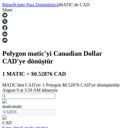
Bitrue
Kripto Para Dönüştürücü
MATIC
ile
CAD
Share
Vadeli İşlemler
Polygon
matic
'yi Canadian Dollar
CAD
'ye dönüştür
1 MATIC = $0.52876 CAD
MATIC'den CAD'ye: 1 Polygon $0.52876 CAD'ye dönüştürülür
USDT Vadeli İşlemleri
August 9 at 3:59 AM itibarıyla
Teminat olarak USDT kullanan vadeli işlemler
matic
matic
CAD
Satın almak
matic
(
matic
)