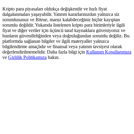
Deposit & Trade BTC to Share 25000 USDT prize pool!
Kripto para piyasaları oldukça değişkendir ve hızlı fiyat
dalgalanmaları yaşayabilir. Yatırım kararlarınızdan yalnızca siz
sorumlusunuz ve Bitrue, maruz kalabileceğiniz hiçbir kayıptan
sorumlu değildir. Yukarıda listelenen kripto para birimleriyle ilgili
Deposit CASHCAT & Win
fiyat ve diğer veriler için üçüncü taraf kaynaklara güveniyoruz ve
bunların güvenilirliğinden veya doğruluğundan sorumlu değiliz. Bu
Share 500000 CASHCAT prize pool
platformda sağlanan bilgiler ve ilgili materyaller yalnızca
bilgilendirme amaçlıdır ve finansal veya yatırım tavsiyesi olarak
değerlendirilmemelidir. Daha fazla bilgi için
Kullanım Koşullarımıza
ve
Gizlilik Politikamıza
bakın.
Exclusive for BitMart Users
Register & Trade to Win 500,000 USDT
Precious Metals Trading Carnival
Trade Gold & Silver · 33,333 USDT Bonus