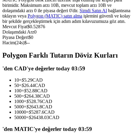
birimidir. Maksimum arzı 10B, mevcut toplam arzı 10B ve
USDC'yi teminat olarak kullanan vadeli işlemler
dolaşımdaki arzı 0 ile piyasa değeri 0'dir.
Şimdi Satın Al
bağlantısına
tıklayın veya
Polygon (MATIC) satın alma
işlemini güvenli ve kolay
bir şekilde gerçekleştirmek için adım adım kılavuzumuza göz atın.
Mevcut Fiyat
$
0.52876
Dolaşımdaki Arz
0
Piyasa Değeri
$
0
Hacim(24s)
$
--
Polygon Farklı Tutarın Döviz Kurları
Kopya Ticaret
'den CAD'ye değerler today 03:59
En iyi traderlarla güçlerinizi birleştirin
10
=
$
5.29
CAD
50
=
$
26.44
CAD
100
=
$
52.88
CAD
500
=
$
264.38
CAD
1000
=
$
528.76
CAD
5000
=
$
2643.8
CAD
10000
=
$
5287.6
CAD
50000
=
$
26438.03
CAD
'den MATIC'ye değerler today 03:59