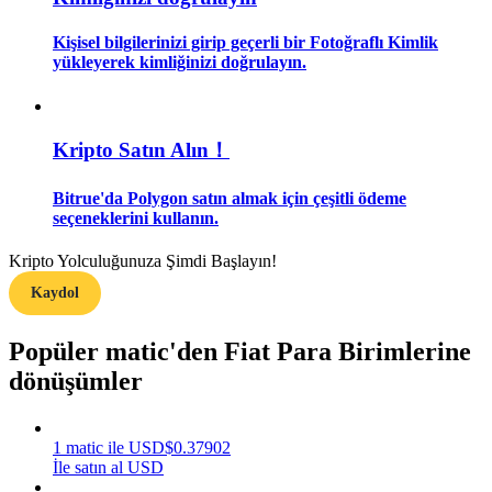
Kişisel bilgilerinizi girip geçerli bir Fotoğraflı Kimlik
Rehber
yükleyerek kimliğinizi doğrulayın.
Vadeli İşlemler Başlangıç Kılavuzu
Kripto Satın Alın！
Bitrue'da Polygon satın almak için çeşitli ödeme
seçeneklerini kullanın.
Kripto Yolculuğunuza Şimdi Başlayın!
Kaydol
Ticaret stratejileri
Popüler matic'den Fiat Para Birimlerine
Nasıl kârlı kalabileceğinizi öğrenin
dönüşümler
1
matic
ile
USD
$
0.37902
İle satın al USD