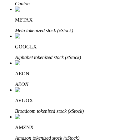
Canton
METAX
Otomatik Yatırım
Meta tokenized stock (xStock)
Uzun vadeli kâr ve esnek çıkarlar elde edin
GOOGLX
Alphabet tokenized stock (xStock)
AEON
AEON
AVGOX
Stake Etmeyi Öğrenin
Broadcom tokenized stock (xStock)
Pasif gelir kazanma hakkında bilgi edinin
Bitrue
AI
AMZNX
Amazon tokenized stock (xStock)