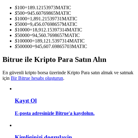
Kopya Tüccarı Olun
$
100
=
189.12153973
MATIC
$
500
=
945.60769865
MATIC
Kâr paylaşımı ve kopya ticaret komisyonlarının tadını çıkarın
$
1000
=
1,891.21539731
MATIC
$
5000
=
9,456.07698657
MATIC
$
10000
=
18,912.15397314
MATIC
$
50000
=
94,560.7698657
MATIC
$
100000
=
189,121.5397314
MATIC
$
500000
=
945,607.69865703
MATIC
Bitrue ile Kripto Para Satın Alın
En güvenli kripto borsa üzerinde Kripto Para satın almak ve satmak
Bilgi
için
Bir Bitrue hesabı oluşturun
.
Ticaret bilgileri vb. dahil olmak üzere büyük veri analizi.
Kayıt Ol
E-posta adresinizle Bitrue'a kaydolun.
Kimliginizi dogrulayin