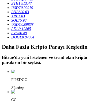
ETH
1,913.47
USDT
0.99919
BNB
600.63
BTR Kilitleme
XRP
1.03
SOL
75.98
BTR sahiplerine özel yatırımlar
USDC
0.99868
ADA
0.19865
AVAX
6.48
DOGE
0.07004
Daha Fazla Kripto Parayı Keşfedin
Bitrue
'da yeni listelenen ve trend olan kripto
paraların bir seçkisi.
Krediler
Kripto destekli borçlanma hizmeti
PIPEDOG
Pipedog
CC