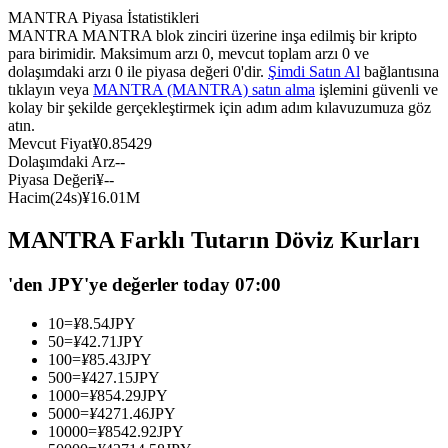
MANTRA Piyasa İstatistikleri
USDC'yi teminat olarak kullanan vadeli işlemler
MANTRA MANTRA blok zinciri üzerine inşa edilmiş bir kripto
para birimidir. Maksimum arzı 0, mevcut toplam arzı 0 ve
dolaşımdaki arzı 0 ile piyasa değeri 0'dir.
Şimdi Satın Al
bağlantısına
tıklayın veya
MANTRA (MANTRA) satın alma
işlemini güvenli ve
kolay bir şekilde gerçekleştirmek için adım adım kılavuzumuza göz
atın.
Mevcut Fiyat
¥
0.85429
Dolaşımdaki Arz
--
Piyasa Değeri
¥
--
Hacim(24s)
¥
16.01M
Kopya Ticaret
MANTRA Farklı Tutarın Döviz Kurları
En iyi traderlarla güçlerinizi birleştirin
'den JPY'ye değerler today 07:00
10
=
¥
8.54
JPY
50
=
¥
42.71
JPY
100
=
¥
85.43
JPY
500
=
¥
427.15
JPY
1000
=
¥
854.29
JPY
5000
=
¥
4271.46
JPY
10000
=
¥
8542.92
JPY