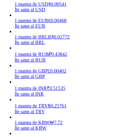
1
mantra
ile
USD
$
0.00541
İle satın al USD
Kazan
1
mantra
ile
EUR
€
0.00468
İle satın al EUR
1
mantra
ile
BRL
R$
0.02772
İle satın al BRL
1
mantra
ile
RUB
₽
0.43842
İle satın al RUB
1
mantra
ile
GBP
£
0.00402
Power Piggy
İle satın al GBP
Günlük rekabetçi ödüller kazanın
1
mantra
ile
INR
₹
0.51535
İle satın al INR
1
mantra
ile
TRY
₺
0.25761
İle satın al TRY
1
mantra
ile
KRW
₩
7.72
İle satın al KRW