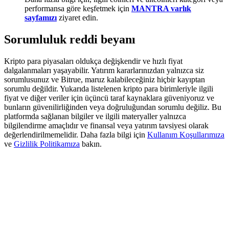
Share 500000 CASHCAT prize pool
performansa göre keşfetmek için
MANTRA varlık
sayfamızı
ziyaret edin.
Sorumluluk reddi beyanı
Exclusive for BitMart Users
Kripto para piyasaları oldukça değişkendir ve hızlı fiyat
Register & Trade to Win 500,000 USDT
dalgalanmaları yaşayabilir. Yatırım kararlarınızdan yalnızca siz
sorumlusunuz ve Bitrue, maruz kalabileceğiniz hiçbir kayıptan
sorumlu değildir. Yukarıda listelenen kripto para birimleriyle ilgili
fiyat ve diğer veriler için üçüncü taraf kaynaklara güveniyoruz ve
bunların güvenilirliğinden veya doğruluğundan sorumlu değiliz. Bu
Precious Metals Trading Carnival
platformda sağlanan bilgiler ve ilgili materyaller yalnızca
bilgilendirme amaçlıdır ve finansal veya yatırım tavsiyesi olarak
Trade Gold & Silver · 33,333 USDT Bonus
değerlendirilmemelidir. Daha fazla bilgi için
Kullanım Koşullarımıza
ve
Gizlilik Politikamıza
bakın.
USDT New User Exclusive 10% APR
USDT Flexible Staking | Daily Rewards