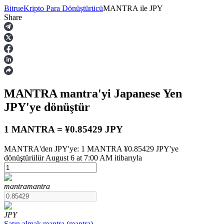
Bitrue
Kripto Para Dönüştürücü
MANTRA
ile
JPY
Share
Vadeli İşlemler
MANTRA
mantra
'yi Japanese Yen
JPY
'ye dönüştür
1 MANTRA = ¥0.85429 JPY
MANTRA'den JPY'ye: 1 MANTRA ¥0.85429 JPY'ye
USDT Vadeli İşlemleri
dönüştürülür August 6 at 7:00 AM itibarıyla
Teminat olarak USDT kullanan vadeli işlemler
mantra
mantra
JPY
Satın almak
mantra
(
mantra
)