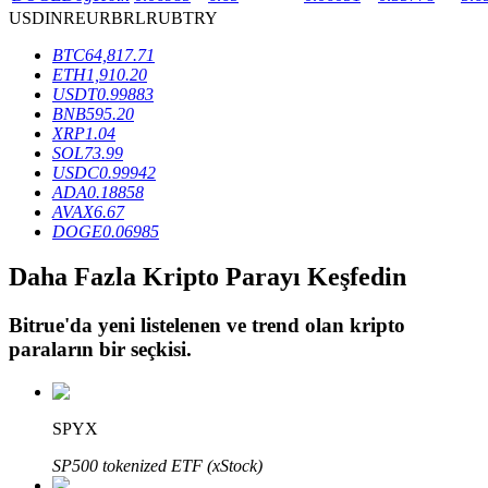
USD
INR
EUR
BRL
RUB
TRY
BTC
64,817.71
BTR Kilitleme
ETH
1,910.20
USDT
0.99883
BTR sahiplerine özel yatırımlar
BNB
595.20
XRP
1.04
SOL
73.99
USDC
0.99942
ADA
0.18858
AVAX
6.67
DOGE
0.06985
Daha Fazla Kripto Parayı Keşfedin
Bitrue
'da yeni listelenen ve trend olan kripto
Krediler
paraların bir seçkisi.
Kripto destekli borçlanma hizmeti
SPYX
SP500 tokenized ETF (xStock)