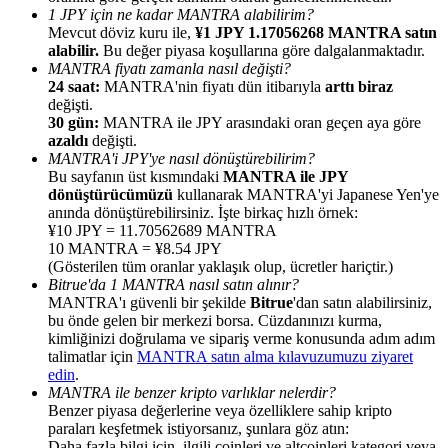
1 JPY için ne kadar MANTRA alabilirim?
Mevcut döviz kuru ile,
¥1 JPY 1.17056268 MANTRA satın
alabilir.
Bu değer piyasa koşullarına göre dalgalanmaktadır.
MANTRA fiyatı zamanla nasıl değişti?
24 saat:
MANTRA'nin fiyatı dün itibarıyla
arttı biraz
değişti.
Yönlendirme
30 gün:
MANTRA ile JPY arasındaki oran geçen aya göre
azaldı
değişti.
Arkadaşını davet et, nakit ödüller kazan
MANTRA'i JPY'ye nasıl dönüştürebilirim?
Bu sayfanın üst kısmındaki
MANTRA ile JPY
Deposit CASHCAT & Win
dönüştürücümüzü
kullanarak MANTRA'yi Japanese Yen'ye
anında dönüştürebilirsiniz. İşte birkaç hızlı örnek:
¥10 JPY = 11.70562689 MANTRA
10 MANTRA = ¥8.54 JPY
(Gösterilen tüm oranlar yaklaşık olup, ücretler hariçtir.)
Bitrue'da 1 MANTRA nasıl satın alınır?
MANTRA'ı güvenli bir şekilde
Bitrue
'dan satın alabilirsiniz,
bu önde gelen bir merkezi borsa. Cüzdanınızı kurma,
kimliğinizi doğrulama ve sipariş verme konusunda adım adım
talimatlar için
MANTRA satın alma kılavuzumuzu ziyaret
edin
.
MANTRA ile benzer kripto varlıklar nelerdir?
Benzer piyasa değerlerine veya özelliklere sahip kripto
Deposit CASHCAT & Win
paraları keşfetmek istiyorsanız, şunlara göz atın:
Daha fazla bilgi için, ilgili coinleri ve altcoinleri kategori veya