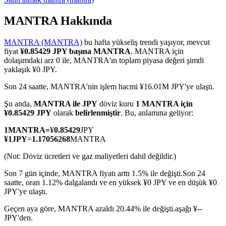
MANTRA Hakkında
MANTRA (MANTRA)
bu hafta yükseliş trendi yaşıyor, mevcut
COIN-M Vadeli İşlemleri
fiyat
¥0.85429 JPY başına MANTRA
. MANTRA için
dolaşımdaki arz 0 ile, MANTRA'ın toplam piyasa değeri şimdi
Kripto Para Vadeli İşlemleri
yaklaşık ¥0 JPY.
Son 24 saatte, MANTRA'nin işlem hacmi ¥16.01M JPY'ye ulaştı.
TradFi
Şu anda,
MANTRA ile JPY
döviz kuru
1 MANTRA için
¥0.85429 JPY
olarak
belirlenmiştir
. Bu, anlamına geliyor:
Hisse senetleri, döviz, değerli metaller ve emtia türevleri
1
MANTRA
=
¥
0.85429
JPY
¥
1
JPY
=
1.17056268
MANTRA
(Not: Döviz ücretleri ve gaz maliyetleri dahil değildir.)
Son 7 gün içinde, MANTRA fiyatı arttı 1.5% ile değişti.
Son 24
saatte, oran 1.12% dalgalandı ve en yüksek ¥0 JPY ve en düşük ¥0
JPY'ye ulaştı.
Geçen aya göre, MANTRA azaldı 20.44% ile değişti.aşağı ¥--
JPY'den.
USDC Vadeli İşlemleri