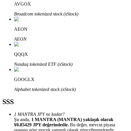
AVGOX
Broadcom tokenized stock (xStock)
AEON
Bitrue Ortakları
AEON
QQQX
Nasdaq tokenized ETF (xStock)
GOOGLX
Alphabet tokenized stock (xStock)
Bitrue İş Ortağı
SSS
Kullanıcı başına %65'e kadar komisyon!
1 MANTRA JPY ne kadar?
Şu anda,
1 MANTRA (MANTRA) yaklaşık olarak
¥0.85429 JPY değerindedir.
Bu değer, mevcut piyasa
oranına göre gerçek zamanlı olarak güncellenmektedir.