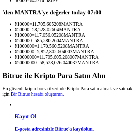
50000
=
¥
42714.58
JPY
Kopya Tüccarı Olun
'den MANTRA'ye değerler today 07:00
Kâr paylaşımı ve kopya ticaret komisyonlarının tadını çıkarın
¥
10000
=
11,705.605208
MANTRA
¥
50000
=
58,528.02604
MANTRA
¥
100000
=
117,056.05208
MANTRA
¥
500000
=
585,280.2604
MANTRA
¥
1000000
=
1,170,560.5208
MANTRA
¥
5000000
=
5,852,802.604003
MANTRA
¥
10000000
=
11,705,605.208007
MANTRA
¥
50000000
=
58,528,026.040037
MANTRA
Bitrue ile Kripto Para Satın Alın
Bilgi
Ticaret bilgileri vb. dahil olmak üzere büyük veri analizi.
En güvenli kripto borsa üzerinde Kripto Para satın almak ve satmak
için
Bir Bitrue hesabı oluşturun
.
Kayıt Ol
E-posta adresinizle Bitrue'a kaydolun.