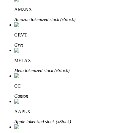
AMZNX
Amazon tokenized stock (xStock)
Otomatik Yatırım
GRVT
Uzun vadeli kâr ve esnek çıkarlar elde edin
Grvt
METAX
Meta tokenized stock (xStock)
CC
Canton
Stake Etmeyi Öğrenin
Pasif gelir kazanma hakkında bilgi edinin
AAPLX
Bitrue
AI
Apple tokenized stock (xStock)