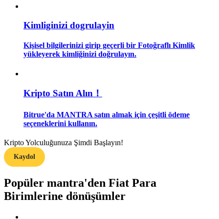
Rehber
Kimliginizi dogrulayin
Vadeli İşlemler Başlangıç Kılavuzu
Kişisel bilgilerinizi girip geçerli bir Fotoğraflı Kimlik
yükleyerek kimliğinizi doğrulayın.
Kripto Satın Alın！
Bitrue'da MANTRA satın almak için çeşitli ödeme
seçeneklerini kullanın.
Ticaret stratejileri
Kripto Yolculuğunuza Şimdi Başlayın!
Nasıl kârlı kalabileceğinizi öğrenin
Kaydol
Popüler mantra'den Fiat Para
Birimlerine dönüşümler