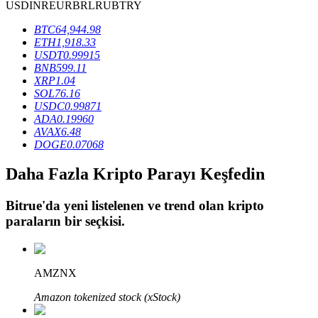
USD
INR
EUR
BRL
RUB
TRY
BTC
64,944.98
ETH
1,918.33
BTR Kilitleme
USDT
0.99915
BNB
599.11
BTR sahiplerine özel yatırımlar
XRP
1.04
SOL
76.16
USDC
0.99871
ADA
0.19960
AVAX
6.48
DOGE
0.07068
Daha Fazla Kripto Parayı Keşfedin
Bitrue
'da yeni listelenen ve trend olan kripto
Krediler
paraların bir seçkisi.
Kripto destekli borçlanma hizmeti
AMZNX
Amazon tokenized stock (xStock)