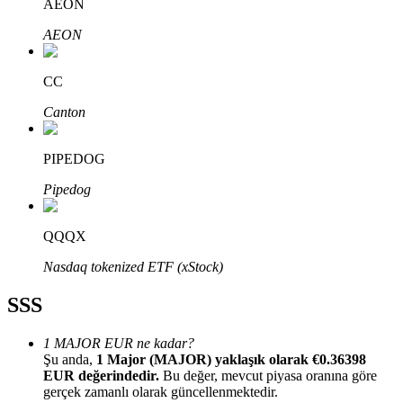
AEON
AEON
CC
Bitrue Ortakları
Canton
PIPEDOG
Pipedog
QQQX
Nasdaq tokenized ETF (xStock)
Bitrue İş Ortağı
SSS
Kullanıcı başına %65'e kadar komisyon!
1 MAJOR EUR ne kadar?
Şu anda,
1 Major (MAJOR) yaklaşık olarak €0.36398
EUR değerindedir.
Bu değer, mevcut piyasa oranına göre
gerçek zamanlı olarak güncellenmektedir.