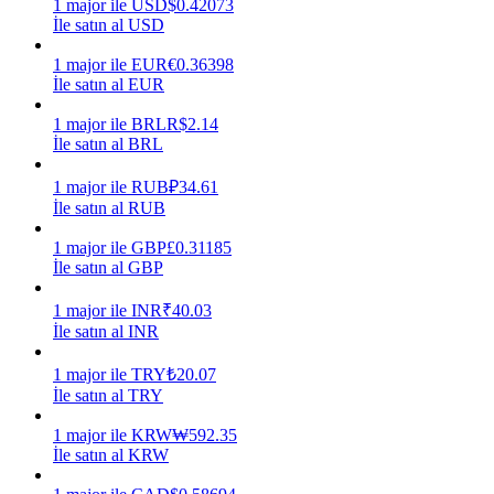
1
major
ile
USD
$
0.42073
İle satın al USD
Kazan
1
major
ile
EUR
€
0.36398
İle satın al EUR
1
major
ile
BRL
R$
2.14
İle satın al BRL
1
major
ile
RUB
₽
34.61
İle satın al RUB
1
major
ile
GBP
£
0.31185
İle satın al GBP
Power Piggy
Günlük rekabetçi ödüller kazanın
1
major
ile
INR
₹
40.03
İle satın al INR
1
major
ile
TRY
₺
20.07
İle satın al TRY
1
major
ile
KRW
₩
592.35
İle satın al KRW