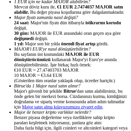
1 EUR için ne kadar MAJOR alabilirim?
Mevcut döviz kuru ile,
€1 EUR 2.7474037 MAJOR satın
alabilir.
Bu değer piyasa koşullarına göre dalgalanmaktadır.
Major fiyatı zamanla nasıl değişti?
24 saat:
Major'nin fiyatı dün itibarıyla
istikrarını korudu
değişti.
30 gün:
MAJOR ile EUR arasındaki oran geçen aya göre
Yönlendirme
değişmedi
değişti.
Arkadaşını davet et, nakit ödüller kazan
1 yıl:
Major son bir yılda
önemli fiyat artışı
gördü.
MAJOR'i EUR'ye nasıl dönüştürebilirim?
BTC Welcome Rewards
Bu sayfanın üst kısmındaki
MAJOR ile EUR
dönüştürücümüzü
kullanarak Major'yi Euro'ye anında
dönüştürebilirsiniz. İşte birkaç hızlı örnek:
€10 EUR = 27.47403703 MAJOR
10 MAJOR = €3.64 EUR
(Gösterilen tüm oranlar yaklaşık olup, ücretler hariçtir.)
Bitrue'da 1 Major nasıl satın alınır?
Major'ı güvenli bir şekilde
Bitrue
'dan satın alabilirsiniz, bu
önde gelen bir merkezi borsa. Cüzdanınızı kurma, kimliğinizi
doğrulama ve sipariş verme konusunda adım adım talimatlar
için
Major satın alma kılavuzumuzu ziyaret edin
.
Major ile benzer kripto varlıklar nelerdir?
Benzer piyasa değerlerine veya özelliklere sahip kripto
paraları keşfetmek istiyorsanız, şunlara göz atın:
BTC Welcome Rewards
Daha fazla bilgi için, ilgili coinleri ve altcoinleri kategori veya