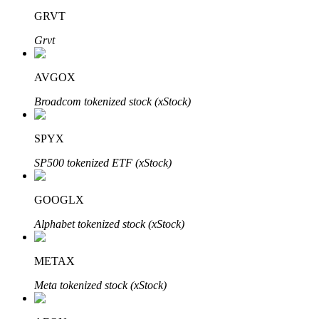
GRVT
Grvt
Otomatik Yatırım
AVGOX
Uzun vadeli kâr ve esnek çıkarlar elde edin
Broadcom tokenized stock (xStock)
SPYX
SP500 tokenized ETF (xStock)
GOOGLX
Alphabet tokenized stock (xStock)
Stake Etmeyi Öğrenin
Pasif gelir kazanma hakkında bilgi edinin
METAX
Bitrue
AI
Meta tokenized stock (xStock)