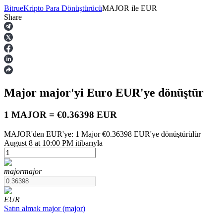
Bitrue
Kripto Para Dönüştürücü
MAJOR
ile
EUR
Share
Vadeli İşlemler
Major
major
'yi Euro
EUR
'ye dönüştür
1 MAJOR = €0.36398 EUR
MAJOR'den EUR'ye: 1 Major €0.36398 EUR'ye dönüştürülür
August 8 at 10:00 PM itibarıyla
USDT Vadeli İşlemleri
Teminat olarak USDT kullanan vadeli işlemler
major
major
EUR
Satın almak
major
(
major
)