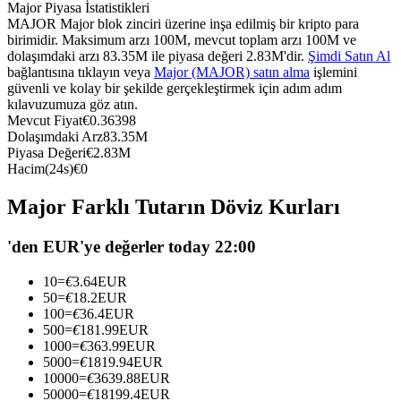
Major Piyasa İstatistikleri
USDC'yi teminat olarak kullanan vadeli işlemler
MAJOR Major blok zinciri üzerine inşa edilmiş bir kripto para
birimidir. Maksimum arzı 100M, mevcut toplam arzı 100M ve
dolaşımdaki arzı 83.35M ile piyasa değeri 2.83M'dir.
Şimdi Satın Al
bağlantısına tıklayın veya
Major (MAJOR) satın alma
işlemini
güvenli ve kolay bir şekilde gerçekleştirmek için adım adım
kılavuzumuza göz atın.
Mevcut Fiyat
€
0.36398
Dolaşımdaki Arz
83.35M
Piyasa Değeri
€
2.83M
Hacim(24s)
€
0
Kopya Ticaret
Major Farklı Tutarın Döviz Kurları
En iyi traderlarla güçlerinizi birleştirin
'den EUR'ye değerler today 22:00
10
=
€
3.64
EUR
50
=
€
18.2
EUR
100
=
€
36.4
EUR
500
=
€
181.99
EUR
1000
=
€
363.99
EUR
5000
=
€
1819.94
EUR
10000
=
€
3639.88
EUR
50000
=
€
18199.4
EUR