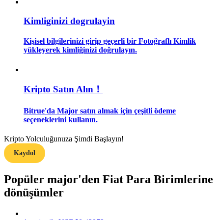
Kimliginizi dogrulayin
Rehber
Vadeli İşlemler Başlangıç Kılavuzu
Kişisel bilgilerinizi girip geçerli bir Fotoğraflı Kimlik
yükleyerek kimliğinizi doğrulayın.
Kripto Satın Alın！
Bitrue'da Major satın almak için çeşitli ödeme
seçeneklerini kullanın.
Ticaret stratejileri
Kripto Yolculuğunuza Şimdi Başlayın!
Kaydol
Nasıl kârlı kalabileceğinizi öğrenin
Popüler major'den Fiat Para Birimlerine
dönüşümler