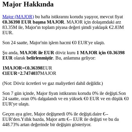
Major Hakkında
Major (MAJOR)
bu hafta istikrarını korudu yaşıyor, mevcut fiyat
€0.36398 EUR başına MAJOR
. MAJOR için dolaşımdaki arz
COIN-M Vadeli İşlemleri
83.35M ile, Major'ın toplam piyasa değeri şimdi yaklaşık €2.83M
EUR.
Kripto Para Vadeli İşlemleri
Son 24 saatte, Major'nin işlem hacmi €0 EUR'ye ulaştı.
Şu anda,
MAJOR ile EUR
döviz kuru
1 MAJOR için €0.36398
EUR
olarak
belirlenmiştir
. Bu, anlamına geliyor:
TradFi
1
MAJOR
=
€
0.36398
EUR
Hisse senetleri, döviz, değerli metaller ve emtia türevleri
€
1
EUR
=
2.7474037
MAJOR
(Not: Döviz ücretleri ve gaz maliyetleri dahil değildir.)
Son 7 gün içinde, Major fiyatı istikrarını korudu 0% ile değişti.
Son
24 saatte, oran 0% dalgalandı ve en yüksek €0 EUR ve en düşük €0
EUR'ye ulaştı.
Geçen aya göre, Major değişmedi 0% ile değişti.daire €--
EUR'den.
Yıllık bazda, Major arttı €-- EUR ile değişti ve bu da
448.73% artan değerinde bir değişim gösteriyor.
USDC Vadeli İşlemleri