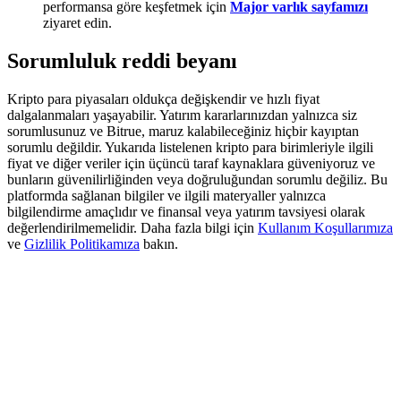
performansa göre keşfetmek için
Major varlık sayfamızı
Deposit & Trade BTC to Share 25000 USDT prize pool!
ziyaret edin.
Sorumluluk reddi beyanı
Deposit CASHCAT & Win
Kripto para piyasaları oldukça değişkendir ve hızlı fiyat
Share 500000 CASHCAT prize pool
dalgalanmaları yaşayabilir. Yatırım kararlarınızdan yalnızca siz
sorumlusunuz ve Bitrue, maruz kalabileceğiniz hiçbir kayıptan
sorumlu değildir. Yukarıda listelenen kripto para birimleriyle ilgili
fiyat ve diğer veriler için üçüncü taraf kaynaklara güveniyoruz ve
bunların güvenilirliğinden veya doğruluğundan sorumlu değiliz. Bu
Exclusive for BitMart Users
platformda sağlanan bilgiler ve ilgili materyaller yalnızca
bilgilendirme amaçlıdır ve finansal veya yatırım tavsiyesi olarak
Register & Trade to Win 500,000 USDT
değerlendirilmemelidir. Daha fazla bilgi için
Kullanım Koşullarımıza
ve
Gizlilik Politikamıza
bakın.
Precious Metals Trading Carnival
Trade Gold & Silver · 33,333 USDT Bonus