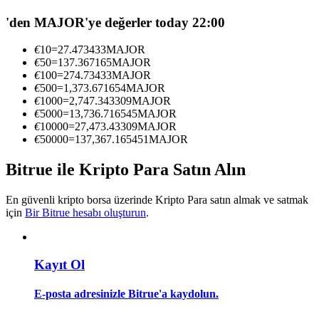
Kopya Tüccarı Olun
'den MAJOR'ye değerler today 22:00
Kâr paylaşımı ve kopya ticaret komisyonlarının tadını çıkarın
€
10
=
27.473433
MAJOR
€
50
=
137.367165
MAJOR
€
100
=
274.73433
MAJOR
€
500
=
1,373.671654
MAJOR
€
1000
=
2,747.343309
MAJOR
€
5000
=
13,736.716545
MAJOR
€
10000
=
27,473.43309
MAJOR
€
50000
=
137,367.165451
MAJOR
Bitrue ile Kripto Para Satın Alın
Bilgi
En güvenli kripto borsa üzerinde Kripto Para satın almak ve satmak
Ticaret bilgileri vb. dahil olmak üzere büyük veri analizi.
için
Bir Bitrue hesabı oluşturun
.
Kayıt Ol
E-posta adresinizle Bitrue'a kaydolun.