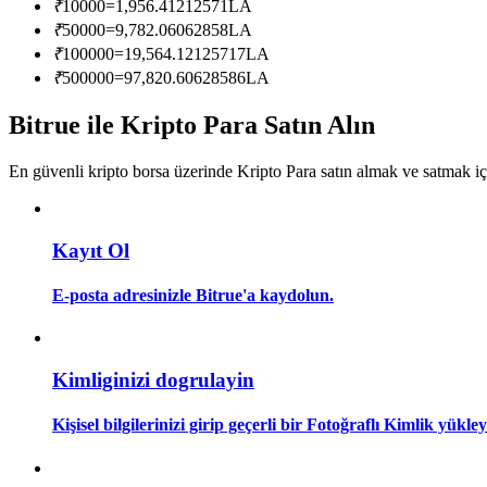
₹
10000
=
1,956.41212571
LA
Kopya Tüccarı Olun
₹
50000
=
9,782.06062858
LA
Kâr paylaşımı ve kopya ticaret komisyonlarının tadını çıkarın
₹
100000
=
19,564.12125717
LA
₹
500000
=
97,820.60628586
LA
Bitrue ile Kripto Para Satın Alın
En güvenli kripto borsa üzerinde Kripto Para satın almak ve satmak i
Kayıt Ol
Bilgi
E-posta adresinizle Bitrue'a kaydolun.
Ticaret bilgileri vb. dahil olmak üzere büyük veri analizi.
Kimliginizi dogrulayin
Kişisel bilgilerinizi girip geçerli bir Fotoğraflı Kimlik yükl