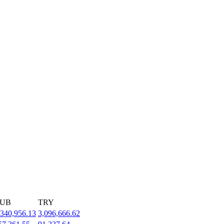
UB
TRY
,340,956.13
3,096,666.62