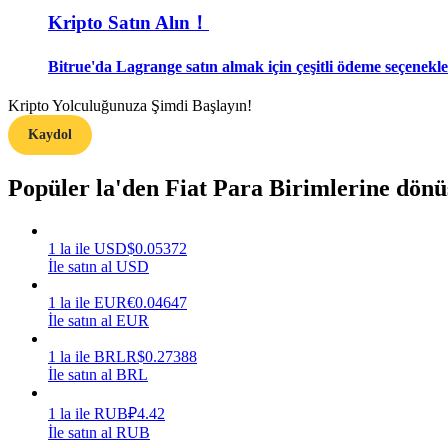
Kripto Satın Alın！
Rehber
Bitrue'da Lagrange satın almak için çeşitli ödeme seçenekle
Vadeli İşlemler Başlangıç Kılavuzu
Kripto Yolculuğunuza Şimdi Başlayın!
Kaydol
Popüler la'den Fiat Para Birimlerine dön
1
la
ile
USD
$
0.05372
İle satın al USD
Ticaret stratejileri
1
la
ile
EUR
€
0.04647
Nasıl kârlı kalabileceğinizi öğrenin
İle satın al EUR
1
la
ile
BRL
R$
0.27388
İle satın al BRL
1
la
ile
RUB
₽
4.42
İle satın al RUB