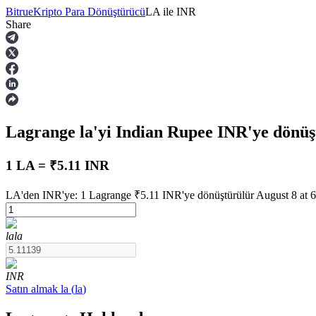
Bitrue
Kripto Para Dönüştürücü
LA
ile
INR
Share
Vadeli İşlemler
Lagrange
la
'yi Indian Rupee
INR
'ye dönüş
1 LA = ₹5.11 INR
LA'den INR'ye: 1 Lagrange ₹5.11 INR'ye dönüştürülür August 8 at 6
USDT Vadeli İşlemleri
la
la
Teminat olarak USDT kullanan vadeli işlemler
INR
Satın almak
la
(
la
)