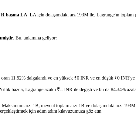
NR başına LA
. LA için dolaşımdaki arz 193M ile, Lagrange'ın toplam
nmiştir
. Bu, anlamına geliyor:
, oran 11.52% dalgalandı ve en yüksek ₹0 INR ve en düşük ₹0 INR'ye u
Yıllık bazda, Lagrange azaldı ₹-- INR ile değişti ve bu da 84.34% azala
dir. Maksimum arzı 1B, mevcut toplam arzı 1B ve dolaşımdaki arzı 193M 
gerçekleştirmek için adım adım kılavuzumuza göz atın.