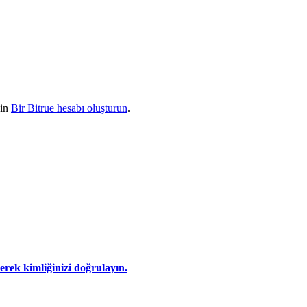
çin
Bir Bitrue hesabı oluşturun
.
eyerek kimliğinizi doğrulayın.