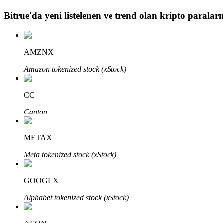
Bitrue
'da yeni listelenen ve trend olan kripto paraların
BTR Kilitleme
BTR sahiplerine özel yatırımlar
AMZNX
Amazon tokenized stock (xStock)
CC
Canton
METAX
Krediler
Meta tokenized stock (xStock)
Kripto destekli borçlanma hizmeti
GOOGLX
Alphabet tokenized stock (xStock)