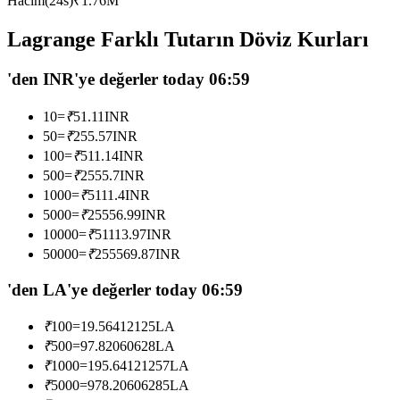
Hacim(24s)
₹
1.76M
USDC'yi teminat olarak kullanan vadeli işlemler
Lagrange Farklı Tutarın Döviz Kurları
'den INR'ye değerler today 06:59
10
=
₹
51.11
INR
50
=
₹
255.57
INR
100
=
₹
511.14
INR
500
=
₹
2555.7
INR
1000
=
₹
5111.4
INR
Kopya Ticaret
5000
=
₹
25556.99
INR
En iyi traderlarla güçlerinizi birleştirin
10000
=
₹
51113.97
INR
50000
=
₹
255569.87
INR
'den LA'ye değerler today 06:59
₹
100
=
19.56412125
LA
₹
500
=
97.82060628
LA
₹
1000
=
195.64121257
LA
₹
5000
=
978.20606285
LA