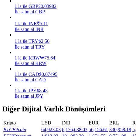
1
la
ile
GBP
£
0.03982
Kazan
İle satın al GBP
1
la
ile
INR
₹
5.11
İle satın al INR
1
la
ile
TRY
₺
2.56
İle satın al TRY
1
la
ile
KRW
₩
75.64
İle satın al KRW
1
la
ile
CAD
$
0.07495
Power Piggy
İle satın al CAD
Günlük rekabetçi ödüller kazanın
1
la
ile
JPY
¥
8.48
İle satın al JPY
Diğer Dijital Varlık Dönüşümleri
Kripto
USD
INR
EUR
BRL
R
BTC
Bitcoin
64,923.03
6,176,638.03
56,156.61
330,958.18
5