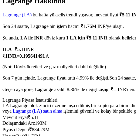
Lagrange Hakkında
Lagrange (LA)
bu hafta yükseliş trendi yaşıyor, mevcut fiyat
₹5.11 I
Son 24 saatte, Lagrange'nin işlem hacmi ₹1.76M INR'ye ulaştı.
COIN-M Vadeli İşlemleri
Şu anda,
LA ile INR
döviz kuru
1 LA için ₹5.11 INR
olarak
belirle
Kripto Para Vadeli İşlemleri
1
LA
=
₹
5.11
INR
₹
1
INR
=
0.19564149
LA
TradFi
(Not: Döviz ücretleri ve gaz maliyetleri dahil değildir.)
Hisse senetleri, döviz, değerli metaller ve emtia türevleri
Son 7 gün içinde, Lagrange fiyatı arttı 4.99% ile değişti.
Son 24 saatte
Geçen aya göre, Lagrange azaldı 8.86% ile değişti.aşağı ₹-- INR'den.
Lagrange Piyasa İstatistikleri
LA Lagrange blok zinciri üzerine inşa edilmiş bir kripto para birimi
veya
Lagrange (LA) satın alma
işlemini güvenli ve kolay bir şekilde 
Mevcut Fiyat
₹
5.11
Dolaşımdaki Arz
193M
Piyasa Değeri
₹
884.29M
USDC Vadeli İşlemleri