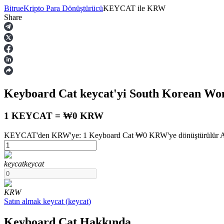
Bitrue
Kripto Para Dönüştürücü
KEYCAT
ile
KRW
Share
Vadeli İşlemler
Keyboard Cat
keycat
'yi South Korean W
1 KEYCAT = ₩0 KRW
KEYCAT'den KRW'ye: 1 Keyboard Cat ₩0 KRW'ye dönüştürülür Augu
USDT Vadeli İşlemleri
keycat
keycat
Teminat olarak USDT kullanan vadeli işlemler
KRW
Satın almak
keycat
(
keycat
)
Keyboard Cat Hakkında