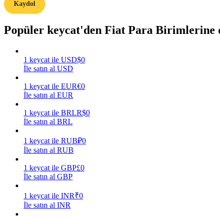
Kaydol
Rehber
Popüler keycat'den Fiat Para Birimlerine
Vadeli İşlemler Başlangıç Kılavuzu
1
keycat
ile
USD
$
0
İle satın al USD
1
keycat
ile
EUR
€
0
İle satın al EUR
1
keycat
ile
BRL
R$
0
İle satın al BRL
Ticaret stratejileri
1
keycat
ile
RUB
₽
0
İle satın al RUB
Nasıl kârlı kalabileceğinizi öğrenin
1
keycat
ile
GBP
£
0
İle satın al GBP
1
keycat
ile
INR
₹
0
İle satın al INR