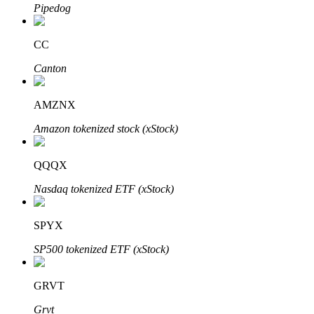
Pipedog
BTR Kilitleme
CC
BTR sahiplerine özel yatırımlar
Canton
AMZNX
Amazon tokenized stock (xStock)
QQQX
Nasdaq tokenized ETF (xStock)
Krediler
SPYX
Kripto destekli borçlanma hizmeti
SP500 tokenized ETF (xStock)
GRVT
Grvt