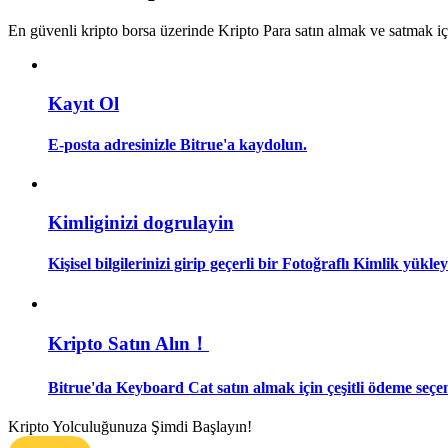
Kopya Tüccarı Olun
En güvenli kripto borsa üzerinde Kripto Para satın almak ve satmak i
Kâr paylaşımı ve kopya ticaret komisyonlarının tadını çıkarın
Kayıt Ol
E-posta adresinizle Bitrue'a kaydolun.
Kimliginizi dogrulayin
Bilgi
Kişisel bilgilerinizi girip geçerli bir Fotoğraflı Kimlik yükl
Ticaret bilgileri vb. dahil olmak üzere büyük veri analizi.
Kripto Satın Alın！
Bitrue'da Keyboard Cat satın almak için çeşitli ödeme seçen
Kripto Yolculuğunuza Şimdi Başlayın!