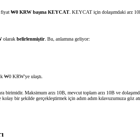
 fiyat
₩0 KRW başına KEYCAT
. KEYCAT için dolaşımdaki arz 10B
W
olarak
belirlenmiştir
. Bu, anlamına geliyor:
ük ₩0 KRW'ye ulaştı.
ra birimidir. Maksimum arzı 10B, mevcut toplam arzı 10B ve dolaşımdak
e kolay bir şekilde gerçekleştirmek için adım adım kılavuzumuza göz at
rı