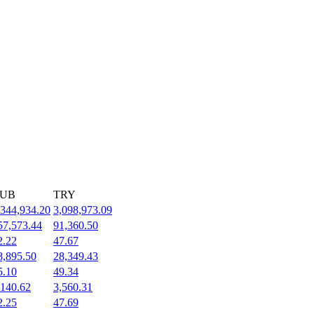
UB
TRY
,344,934.20
3,098,973.09
57,573.44
91,360.50
2.22
47.67
8,895.50
28,349.43
5.10
49.34
,140.62
3,560.31
2.25
47.69