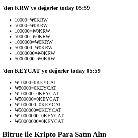
USDC'yi teminat olarak kullanan vadeli işlemler
'den KRW'ye değerler today 05:59
10000
=
₩
0
KRW
50000
=
₩
0
KRW
100000
=
₩
0
KRW
500000
=
₩
0
KRW
1000000
=
₩
0
KRW
5000000
=
₩
0
KRW
10000000
=
₩
0
KRW
50000000
=
₩
0
KRW
Kopya Ticaret
'den KEYCAT'ye değerler today 05:59
En iyi traderlarla güçlerinizi birleştirin
₩
10000
=
0
KEYCAT
₩
50000
=
0
KEYCAT
₩
100000
=
0
KEYCAT
₩
500000
=
0
KEYCAT
₩
1000000
=
0
KEYCAT
₩
5000000
=
0
KEYCAT
₩
10000000
=
0
KEYCAT
₩
50000000
=
0
KEYCAT
Bitrue ile Kripto Para Satın Alın