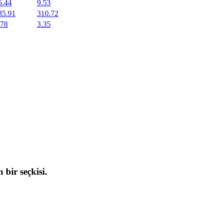
6.44
9.53
35.91
310.72
.78
3.35
 bir seçkisi.