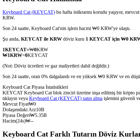
Keyboard Cat (KEYCAT)
bu hafta istikrarını korudu yaşıyor, mevcut
KRW.
Son 24 saatte, Keyboard Cat'nin işlem hacmi ₩0 KRW'ye ulaştı.
COIN-M Vadeli İşlemleri
Şu anda,
KEYCAT ile KRW
döviz kuru
1 KEYCAT için ₩0 KR
Kripto Para Vadeli İşlemleri
1
KEYCAT
=
₩
0
KRW
₩
1
KRW
=
0
KEYCAT
TradFi
(Not: Döviz ücretleri ve gaz maliyetleri dahil değildir.)
Hisse senetleri, döviz, değerli metaller ve emtia türevleri
Son 24 saatte, oran 0% dalgalandı ve en yüksek ₩0 KRW ve en düş
Keyboard Cat Piyasa İstatistikleri
KEYCAT Keyboard Cat blok zinciri üzerine inşa edilmiş bir kripto pa
tıklayın veya
Keyboard Cat (KEYCAT) satın alma
işlemini güvenli v
Mevcut Fiyat
₩
0
Dolaşımdaki Arz
10B
Piyasa Değeri
₩
5.35B
Hacim(24s)
₩
--
Keyboard Cat Farklı Tutarın Döviz Kurla
USDC Vadeli İşlemleri