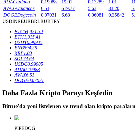
ADA
Cardano
0.19988
19.01
0.17289
1.01
1
AVAX
Avalanche
6.51
619.77
5.63
33.20
5
Staking
DOGE
Dogecoin
0.07031
6.68
0.06081
0.35842
5
Yüksek getiri ve anında erişim
USD
INR
EUR
BRL
RUB
TRY
BTC
64,971.39
ETH
1,915.41
USDT
0.99945
BNB
594.35
XRP
1.03
SOL
74.64
USDC
0.99985
ADA
0.19988
AVAX
6.51
DOGE
0.07031
Launchpool
Daha Fazla Kripto Parayı Keşfedin
Popüler token'lar kazanmak için esnek staking
Bitrue
'da yeni listelenen ve trend olan kripto paraların
PIPEDOG