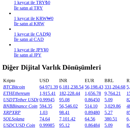
1
keycat
ile
TRY
₺
0
İle satın al TRY
Kazan
1
keycat
ile
KRW
₩
0
İle satın al KRW
1
keycat
ile
CAD
$
0
İle satın al CAD
1
keycat
ile
JPY
¥
0
İle satın al JPY
Diğer Dijital Varlık Dönüşümleri
Power Piggy
Kripto
USD
INR
EUR
BRL
R
Günlük rekabetçi ödüller kazanın
BTC
Bitcoin
64,971.39
6,181,238.54
56,198.43
331,204.68
5
ETH
Ethereum
1,915.41
182,228.44
1,656.78
9,764.21
1
USDT
Tether USDt
0.99945
95.08
0.86450
5.09
8
BNB
Binance Coin
594.35
56,546.02
514.10
3,029.86
4
XRP
XRP
1.03
98.41
0.89480
5.27
8
SOL
Solana
74.64
7,101.42
64.56
380.51
6
USDC
USD Coin
0.99985
95.12
0.86484
5.09
8