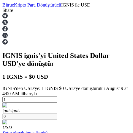
Bitrue
Kripto Para Dönüştürücü
IGNIS
ile
USD
Share
Vadeli İşlemler
IGNIS
ignis
'yi United States Dollar
USD
'ye dönüştür
1 IGNIS = $0 USD
IGNIS'den USD'ye: 1 IGNIS $0 USD'ye dönüştürülür August 9 at
USDT Vadeli İşlemleri
4:00 AM itibarıyla
Teminat olarak USDT kullanan vadeli işlemler
ignis
ignis
USD
Satın almak
ignis
(
ignis
)