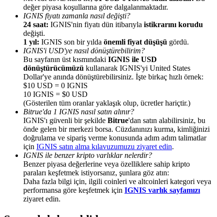
değer piyasa koşullarına göre dalgalanmaktadır.
IGNIS fiyatı zamanla nasıl değişti?
24 saat:
IGNIS'nin fiyatı dün itibarıyla
istikrarını korudu
değişti.
1 yıl:
IGNIS son bir yılda
önemli fiyat düşüşü
gördü.
IGNIS'i USD'ye nasıl dönüştürebilirim?
Yönlendirme
Bu sayfanın üst kısmındaki
IGNIS ile USD
dönüştürücümüzü
kullanarak IGNIS'yi United States
Arkadaşını davet et, nakit ödüller kazan
Dollar'ye anında dönüştürebilirsiniz. İşte birkaç hızlı örnek:
$10 USD = 0 IGNIS
BTC Welcome Rewards
10 IGNIS = $0 USD
(Gösterilen tüm oranlar yaklaşık olup, ücretler hariçtir.)
Bitrue'da 1 IGNIS nasıl satın alınır?
IGNIS'ı güvenli bir şekilde
Bitrue
'dan satın alabilirsiniz, bu
önde gelen bir merkezi borsa. Cüzdanınızı kurma, kimliğinizi
doğrulama ve sipariş verme konusunda adım adım talimatlar
için
IGNIS satın alma kılavuzumuzu ziyaret edin
.
IGNIS ile benzer kripto varlıklar nelerdir?
Benzer piyasa değerlerine veya özelliklere sahip kripto
paraları keşfetmek istiyorsanız, şunlara göz atın:
Daha fazla bilgi için, ilgili coinleri ve altcoinleri kategori veya
performansa göre keşfetmek için
IGNIS varlık sayfamızı
ziyaret edin.
BTC Welcome Rewards