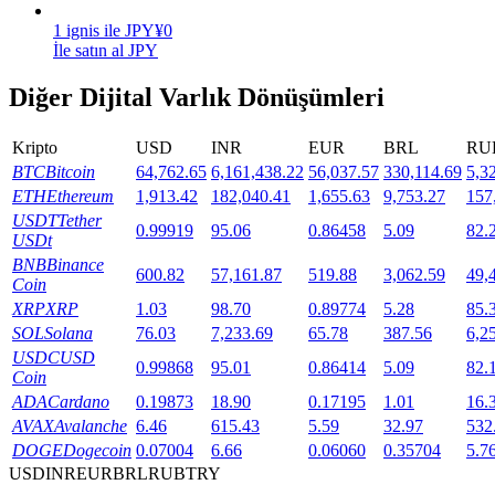
1
ignis
ile
JPY
¥
0
Staking
İle satın al JPY
Yüksek getiri ve anında erişim
Diğer Dijital Varlık Dönüşümleri
Kripto
USD
INR
EUR
BRL
RU
BTC
Bitcoin
64,762.65
6,161,438.22
56,037.57
330,114.69
5,3
ETH
Ethereum
1,913.42
182,040.41
1,655.63
9,753.27
157
USDT
Tether
0.99919
95.06
0.86458
5.09
82.
USDt
BNB
Binance
600.82
57,161.87
519.88
3,062.59
49,
Coin
Launchpool
XRP
XRP
1.03
98.70
0.89774
5.28
85.
SOL
Solana
76.03
7,233.69
65.78
387.56
6,2
Popüler token'lar kazanmak için esnek staking
USDC
USD
0.99868
95.01
0.86414
5.09
82.
Coin
ADA
Cardano
0.19873
18.90
0.17195
1.01
16.
AVAX
Avalanche
6.46
615.43
5.59
32.97
532
DOGE
Dogecoin
0.07004
6.66
0.06060
0.35704
5.7
USD
INR
EUR
BRL
RUB
TRY