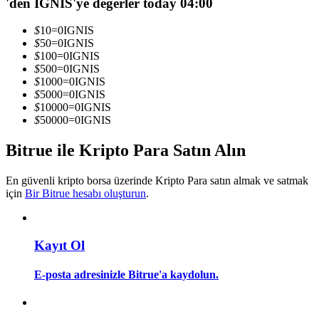
'den IGNIS'ye değerler today 04:00
Kopya Tüccarı Olun
$
10
=
0
IGNIS
Kâr paylaşımı ve kopya ticaret komisyonlarının tadını çıkarın
$
50
=
0
IGNIS
$
100
=
0
IGNIS
$
500
=
0
IGNIS
$
1000
=
0
IGNIS
$
5000
=
0
IGNIS
$
10000
=
0
IGNIS
$
50000
=
0
IGNIS
Bitrue ile Kripto Para Satın Alın
Bilgi
En güvenli kripto borsa üzerinde Kripto Para satın almak ve satmak
için
Bir Bitrue hesabı oluşturun
.
Ticaret bilgileri vb. dahil olmak üzere büyük veri analizi.
Kayıt Ol
E-posta adresinizle Bitrue'a kaydolun.