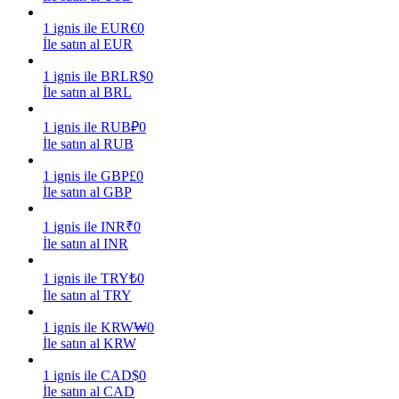
1
ignis
ile
EUR
€
0
Kazan
İle satın al EUR
1
ignis
ile
BRL
R$
0
İle satın al BRL
1
ignis
ile
RUB
₽
0
İle satın al RUB
1
ignis
ile
GBP
£
0
İle satın al GBP
Power Piggy
1
ignis
ile
INR
₹
0
İle satın al INR
Günlük rekabetçi ödüller kazanın
1
ignis
ile
TRY
₺
0
İle satın al TRY
1
ignis
ile
KRW
₩
0
İle satın al KRW
1
ignis
ile
CAD
$
0
İle satın al CAD