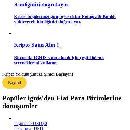
Kimliginizi dogrulayin
Rehber
Kişisel bilgilerinizi girip geçerli bir Fotoğraflı Kimlik
yükleyerek kimliğinizi doğrulayın.
Vadeli İşlemler Başlangıç Kılavuzu
Kripto Satın Alın！
Bitrue'da IGNIS satın almak için çeşitli ödeme
seçeneklerini kullanın.
Kripto Yolculuğunuza Şimdi Başlayın!
Ticaret stratejileri
Kaydol
Nasıl kârlı kalabileceğinizi öğrenin
Popüler ignis'den Fiat Para Birimlerine
dönüşümler
1
ignis
ile
USD
$
0
İle satın al USD