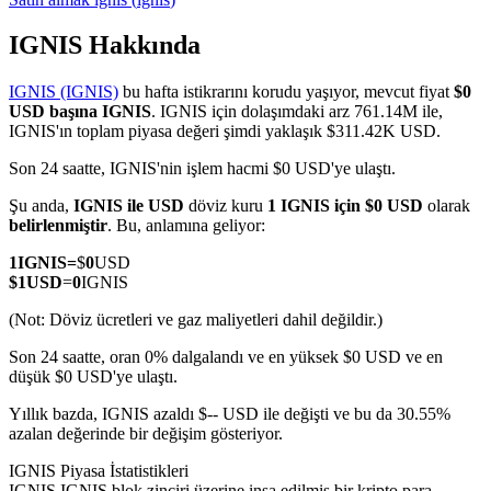
IGNIS Hakkında
IGNIS (IGNIS)
bu hafta istikrarını korudu yaşıyor, mevcut fiyat
$0
COIN-M Vadeli İşlemleri
USD başına IGNIS
. IGNIS için dolaşımdaki arz 761.14M ile,
IGNIS'ın toplam piyasa değeri şimdi yaklaşık $311.42K USD.
Kripto Para Vadeli İşlemleri
Son 24 saatte, IGNIS'nin işlem hacmi $0 USD'ye ulaştı.
Şu anda,
IGNIS ile USD
döviz kuru
1 IGNIS için $0 USD
olarak
TradFi
belirlenmiştir
. Bu, anlamına geliyor:
Hisse senetleri, döviz, değerli metaller ve emtia türevleri
1
IGNIS
=
$
0
USD
$
1
USD
=
0
IGNIS
(Not: Döviz ücretleri ve gaz maliyetleri dahil değildir.)
Son 24 saatte, oran 0% dalgalandı ve en yüksek $0 USD ve en
düşük $0 USD'ye ulaştı.
Yıllık bazda, IGNIS azaldı $-- USD ile değişti ve bu da 30.55%
azalan değerinde bir değişim gösteriyor.
IGNIS Piyasa İstatistikleri
USDC Vadeli İşlemleri
IGNIS IGNIS blok zinciri üzerine inşa edilmiş bir kripto para