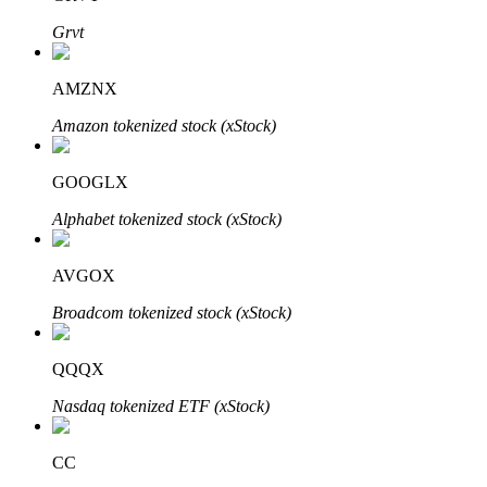
Grvt
AMZNX
Otomatik Yatırım
Amazon tokenized stock (xStock)
Uzun vadeli kâr ve esnek çıkarlar elde edin
GOOGLX
Alphabet tokenized stock (xStock)
AVGOX
Broadcom tokenized stock (xStock)
Stake Etmeyi Öğrenin
QQQX
Pasif gelir kazanma hakkında bilgi edinin
Nasdaq tokenized ETF (xStock)
Bitrue
AI
CC