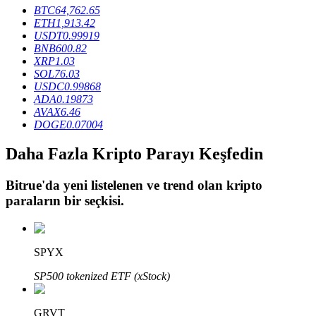
BTC
64,762.65
ETH
1,913.42
USDT
0.99919
BTR Kilitleme
BNB
600.82
XRP
1.03
BTR sahiplerine özel yatırımlar
SOL
76.03
USDC
0.99868
ADA
0.19873
AVAX
6.46
DOGE
0.07004
Daha Fazla Kripto Parayı Keşfedin
Bitrue
'da yeni listelenen ve trend olan kripto
paraların bir seçkisi.
Krediler
Kripto destekli borçlanma hizmeti
SPYX
SP500 tokenized ETF (xStock)
GRVT