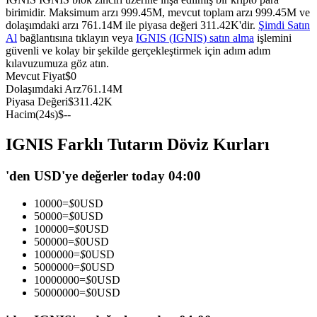
birimidir. Maksimum arzı 999.45M, mevcut toplam arzı 999.45M ve
USDC'yi teminat olarak kullanan vadeli işlemler
dolaşımdaki arzı 761.14M ile piyasa değeri 311.42K'dir.
Şimdi Satın
Al
bağlantısına tıklayın veya
IGNIS (IGNIS) satın alma
işlemini
güvenli ve kolay bir şekilde gerçekleştirmek için adım adım
kılavuzumuza göz atın.
Mevcut Fiyat
$
0
Dolaşımdaki Arz
761.14M
Piyasa Değeri
$
311.42K
Hacim(24s)
$
--
IGNIS Farklı Tutarın Döviz Kurları
Kopya Ticaret
'den USD'ye değerler today 04:00
En iyi traderlarla güçlerinizi birleştirin
10000
=
$
0
USD
50000
=
$
0
USD
100000
=
$
0
USD
500000
=
$
0
USD
1000000
=
$
0
USD
5000000
=
$
0
USD
10000000
=
$
0
USD
50000000
=
$
0
USD