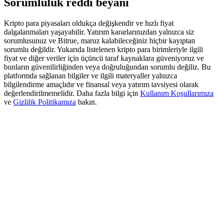
Sorumluluk reddi beyanı
Deposit & Trade BTC to Share 25000 USDT prize pool!
Kripto para piyasaları oldukça değişkendir ve hızlı fiyat
dalgalanmaları yaşayabilir. Yatırım kararlarınızdan yalnızca siz
sorumlusunuz ve Bitrue, maruz kalabileceğiniz hiçbir kayıptan
Deposit CASHCAT & Win
sorumlu değildir. Yukarıda listelenen kripto para birimleriyle ilgili
fiyat ve diğer veriler için üçüncü taraf kaynaklara güveniyoruz ve
Share 500000 CASHCAT prize pool
bunların güvenilirliğinden veya doğruluğundan sorumlu değiliz. Bu
platformda sağlanan bilgiler ve ilgili materyaller yalnızca
bilgilendirme amaçlıdır ve finansal veya yatırım tavsiyesi olarak
değerlendirilmemelidir. Daha fazla bilgi için
Kullanım Koşullarımıza
ve
Gizlilik Politikamıza
bakın.
Exclusive for BitMart Users
Register & Trade to Win 500,000 USDT
Precious Metals Trading Carnival
Trade Gold & Silver · 33,333 USDT Bonus