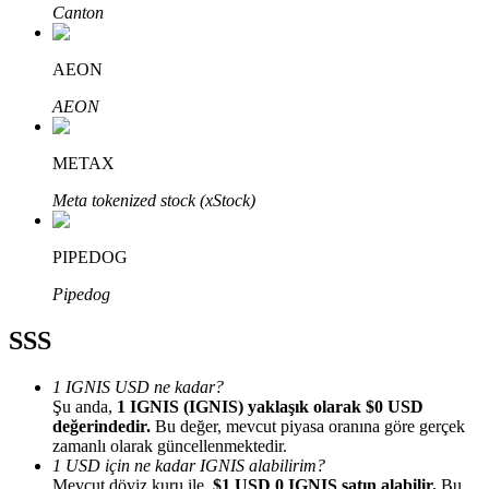
Canton
AEON
AEON
Bitrue Ortakları
METAX
Meta tokenized stock (xStock)
PIPEDOG
Pipedog
SSS
Bitrue İş Ortağı
1 IGNIS USD ne kadar?
Kullanıcı başına %65'e kadar komisyon!
Şu anda,
1 IGNIS (IGNIS) yaklaşık olarak $0 USD
değerindedir.
Bu değer, mevcut piyasa oranına göre gerçek
zamanlı olarak güncellenmektedir.
1 USD için ne kadar IGNIS alabilirim?
Mevcut döviz kuru ile,
$1 USD 0 IGNIS satın alabilir.
Bu