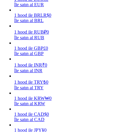
İle satın al EUR
Kazan
1
hood
ile
BRL
R$
0
İle satın al BRL
1
hood
ile
RUB
₽
0
İle satın al RUB
1
hood
ile
GBP
£
0
İle satın al GBP
1
hood
ile
INR
₹
0
İle satın al INR
Power Piggy
1
hood
ile
TRY
₺
0
Günlük rekabetçi ödüller kazanın
İle satın al TRY
1
hood
ile
KRW
₩
0
İle satın al KRW
1
hood
ile
CAD
$
0
İle satın al CAD
1
hood
ile
JPY
¥
0