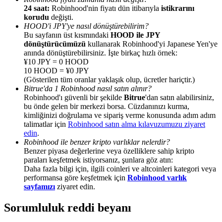
24 saat:
Robinhood'nin fiyatı dün itibarıyla
istikrarını
korudu
değişti.
HOOD'i JPY'ye nasıl dönüştürebilirim?
Bu sayfanın üst kısmındaki
HOOD ile JPY
dönüştürücümüzü
kullanarak Robinhood'yi Japanese Yen'ye
anında dönüştürebilirsiniz. İşte birkaç hızlı örnek:
Yönlendirme
¥10 JPY = 0 HOOD
10 HOOD = ¥0 JPY
Arkadaşını davet et, nakit ödüller kazan
(Gösterilen tüm oranlar yaklaşık olup, ücretler hariçtir.)
Bitrue'da 1 Robinhood nasıl satın alınır?
BTC Welcome Rewards
Robinhood'ı güvenli bir şekilde
Bitrue
'dan satın alabilirsiniz,
bu önde gelen bir merkezi borsa. Cüzdanınızı kurma,
kimliğinizi doğrulama ve sipariş verme konusunda adım adım
talimatlar için
Robinhood satın alma kılavuzumuzu ziyaret
edin
.
Robinhood ile benzer kripto varlıklar nelerdir?
Benzer piyasa değerlerine veya özelliklere sahip kripto
paraları keşfetmek istiyorsanız, şunlara göz atın:
Daha fazla bilgi için, ilgili coinleri ve altcoinleri kategori veya
performansa göre keşfetmek için
Robinhood varlık
sayfamızı
ziyaret edin.
Sorumluluk reddi beyanı
BTC Welcome Rewards