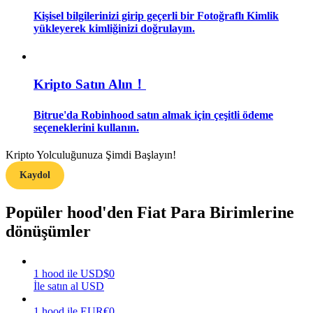
Kişisel bilgilerinizi girip geçerli bir Fotoğraflı Kimlik
yükleyerek kimliğinizi doğrulayın.
Rehber
Vadeli İşlemler Başlangıç Kılavuzu
Kripto Satın Alın！
Bitrue'da Robinhood satın almak için çeşitli ödeme
seçeneklerini kullanın.
Kripto Yolculuğunuza Şimdi Başlayın!
Kaydol
Ticaret stratejileri
Popüler hood'den Fiat Para Birimlerine
Nasıl kârlı kalabileceğinizi öğrenin
dönüşümler
1
hood
ile
USD
$
0
İle satın al USD
1
hood
ile
EUR
€
0