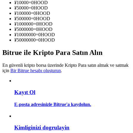
¥
10000
=
0
HOOD
Kopya Tüccarı Olun
¥
50000
=
0
HOOD
¥
100000
=
0
HOOD
Kâr paylaşımı ve kopya ticaret komisyonlarının tadını çıkarın
¥
500000
=
0
HOOD
¥
1000000
=
0
HOOD
¥
5000000
=
0
HOOD
¥
10000000
=
0
HOOD
¥
50000000
=
0
HOOD
Bitrue ile Kripto Para Satın Alın
En güvenli kripto borsa üzerinde Kripto Para satın almak ve satmak
için
Bir Bitrue hesabı oluşturun
.
Bilgi
Ticaret bilgileri vb. dahil olmak üzere büyük veri analizi.
Kayıt Ol
E-posta adresinizle Bitrue'a kaydolun.
Kimliginizi dogrulayin