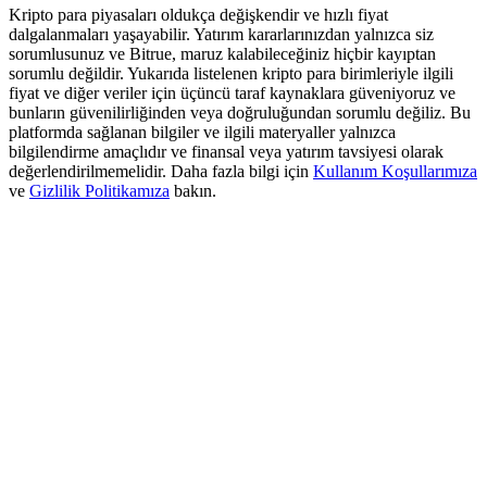
Deposit & Trade BTC to Share 25000 USDT prize pool!
Kripto para piyasaları oldukça değişkendir ve hızlı fiyat
dalgalanmaları yaşayabilir. Yatırım kararlarınızdan yalnızca siz
sorumlusunuz ve Bitrue, maruz kalabileceğiniz hiçbir kayıptan
sorumlu değildir. Yukarıda listelenen kripto para birimleriyle ilgili
fiyat ve diğer veriler için üçüncü taraf kaynaklara güveniyoruz ve
Deposit CASHCAT & Win
bunların güvenilirliğinden veya doğruluğundan sorumlu değiliz. Bu
platformda sağlanan bilgiler ve ilgili materyaller yalnızca
Share 500000 CASHCAT prize pool
bilgilendirme amaçlıdır ve finansal veya yatırım tavsiyesi olarak
değerlendirilmemelidir. Daha fazla bilgi için
Kullanım Koşullarımıza
ve
Gizlilik Politikamıza
bakın.
Exclusive for BitMart Users
Register & Trade to Win 500,000 USDT
Precious Metals Trading Carnival
Trade Gold & Silver · 33,333 USDT Bonus