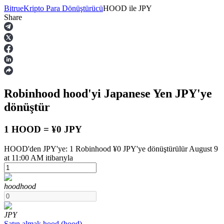
Bitrue
Kripto Para Dönüştürücü
HOOD
ile
JPY
Share
Vadeli İşlemler
Robinhood
hood
'yi Japanese Yen
JPY
'ye
dönüştür
1 HOOD = ¥0 JPY
HOOD'den JPY'ye: 1 Robinhood ¥0 JPY'ye dönüştürülür August 9
USDT Vadeli İşlemleri
at 11:00 AM itibarıyla
Teminat olarak USDT kullanan vadeli işlemler
hood
hood
JPY
Satın almak
hood
(
hood
)