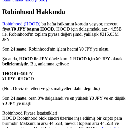
Robinhood Hakkında
Robinhood (HOOD)
bu hafta istikrarını korudu yaşıyor, mevcut
COIN-M Vadeli İşlemleri
fiyat
¥0 JPY başına HOOD
. HOOD için dolaşımdaki arz 44.55B
ile, Robinhood'ın toplam piyasa değeri şimdi yaklaşık ¥315.03M
Kripto Para Vadeli İşlemleri
JPY.
Son 24 saatte, Robinhood'nin işlem hacmi ¥0 JPY'ye ulaştı.
TradFi
Şu anda,
HOOD ile JPY
döviz kuru
1 HOOD için ¥0 JPY
olarak
belirlenmiştir
. Bu, anlamına geliyor:
Hisse senetleri, döviz, değerli metaller ve emtia türevleri
1
HOOD
=
¥
0
JPY
¥
1
JPY
=
0
HOOD
(Not: Döviz ücretleri ve gaz maliyetleri dahil değildir.)
Son 24 saatte, oran 0% dalgalandı ve en yüksek ¥0 JPY ve en düşük
¥0 JPY'ye ulaştı.
Robinhood Piyasa İstatistikleri
HOOD Robinhood blok zinciri üzerine inşa edilmiş bir kripto para
birimidir. Maksimum arzı 44.55B, mevcut toplam arzı 44.55B ve
USDC Vadeli İşlemleri