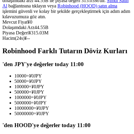
dolaşımdaki arzı 44.55B ile piyasa değeri 315.03M'dir.
Şimdi Satın
Al
bağlantısına tıklayın veya
Robinhood (HOOD) satın alma
USDC'yi teminat olarak kullanan vadeli işlemler
işlemini güvenli ve kolay bir şekilde gerçekleştirmek için adım adım
kılavuzumuza göz atın.
Mevcut Fiyat
¥
0
Dolaşımdaki Arz
44.55B
Piyasa Değeri
¥
315.03M
Hacim(24s)
¥
--
Robinhood Farklı Tutarın Döviz Kurları
'den JPY'ye değerler today 11:00
Kopya Ticaret
10000
=
¥
0
JPY
En iyi traderlarla güçlerinizi birleştirin
50000
=
¥
0
JPY
100000
=
¥
0
JPY
500000
=
¥
0
JPY
1000000
=
¥
0
JPY
5000000
=
¥
0
JPY
10000000
=
¥
0
JPY
50000000
=
¥
0
JPY
'den HOOD'ye değerler today 11:00