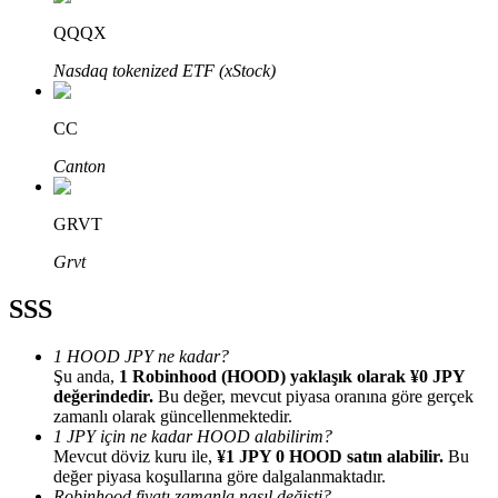
QQQX
Nasdaq tokenized ETF (xStock)
CC
Bitrue Ortakları
Canton
GRVT
Grvt
SSS
1 HOOD JPY ne kadar?
Bitrue İş Ortağı
Şu anda,
1 Robinhood (HOOD) yaklaşık olarak ¥0 JPY
değerindedir.
Bu değer, mevcut piyasa oranına göre gerçek
Kullanıcı başına %65'e kadar komisyon!
zamanlı olarak güncellenmektedir.
1 JPY için ne kadar HOOD alabilirim?
Mevcut döviz kuru ile,
¥1 JPY 0 HOOD satın alabilir.
Bu
değer piyasa koşullarına göre dalgalanmaktadır.
Robinhood fiyatı zamanla nasıl değişti?