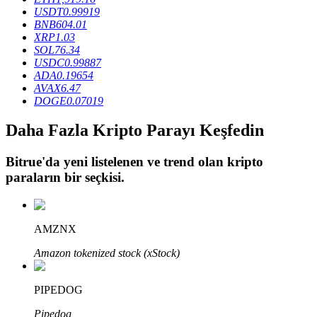
USDT
0.99919
BNB
604.01
XRP
1.03
BTR Kilitleme
SOL
76.34
USDC
0.99887
BTR sahiplerine özel yatırımlar
ADA
0.19654
AVAX
6.47
DOGE
0.07019
Daha Fazla Kripto Parayı Keşfedin
Bitrue
'da yeni listelenen ve trend olan kripto
paraların bir seçkisi.
Krediler
AMZNX
Kripto destekli borçlanma hizmeti
Amazon tokenized stock (xStock)
PIPEDOG
Pipedog