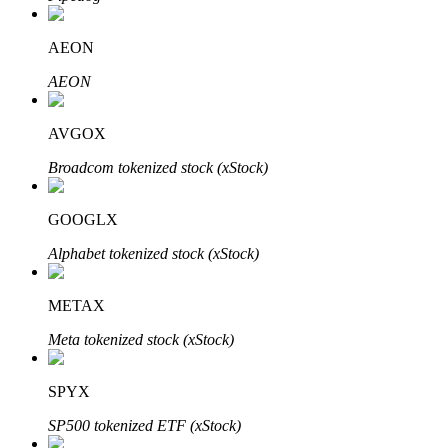
AEON
AEON
Otomatik Yatırım
Uzun vadeli kâr ve esnek çıkarlar elde edin
AVGOX
Broadcom tokenized stock (xStock)
GOOGLX
Alphabet tokenized stock (xStock)
METAX
Stake Etmeyi Öğrenin
Meta tokenized stock (xStock)
Pasif gelir kazanma hakkında bilgi edinin
SPYX
Bitrue
AI
SP500 tokenized ETF (xStock)