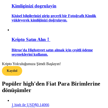
Kimliginizi dogrulayin
Rehber
Kişisel bilgilerinizi girip geçerli bir Fotoğraflı Kimlik
Vadeli İşlemler Başlangıç Kılavuzu
yükleyerek kimliğinizi doğrulayın.
Kripto Satın Alın！
Bitrue'da Highstreet satın almak için çeşitli ödeme
seçeneklerini kullanın.
Kripto Yolculuğunuza Şimdi Başlayın!
Ticaret stratejileri
Kaydol
Nasıl kârlı kalabileceğinizi öğrenin
Popüler high'den Fiat Para Birimlerine
dönüşümler
1
high
ile
USD
$
0.14066