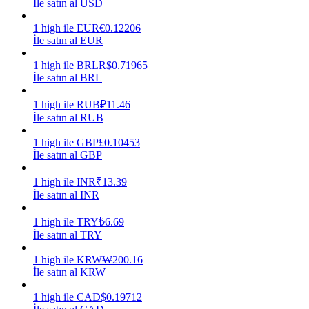
İle satın al USD
Kazan
1
high
ile
EUR
€
0.12206
İle satın al EUR
1
high
ile
BRL
R$
0.71965
İle satın al BRL
1
high
ile
RUB
₽
11.46
İle satın al RUB
1
high
ile
GBP
£
0.10453
İle satın al GBP
Power Piggy
1
high
ile
INR
₹
13.39
Günlük rekabetçi ödüller kazanın
İle satın al INR
1
high
ile
TRY
₺
6.69
İle satın al TRY
1
high
ile
KRW
₩
200.16
İle satın al KRW
1
high
ile
CAD
$
0.19712