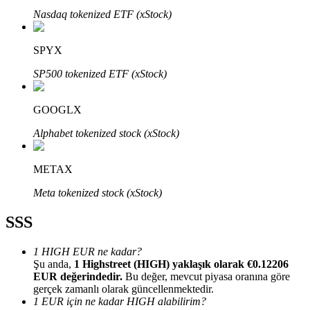
Nasdaq tokenized ETF (xStock)
SPYX
SP500 tokenized ETF (xStock)
Bitrue Ortakları
GOOGLX
Alphabet tokenized stock (xStock)
METAX
Meta tokenized stock (xStock)
SSS
Bitrue İş Ortağı
Kullanıcı başına %65'e kadar komisyon!
1 HIGH EUR ne kadar?
Şu anda,
1 Highstreet (HIGH) yaklaşık olarak €0.12206
EUR değerindedir.
Bu değer, mevcut piyasa oranına göre
gerçek zamanlı olarak güncellenmektedir.
1 EUR için ne kadar HIGH alabilirim?