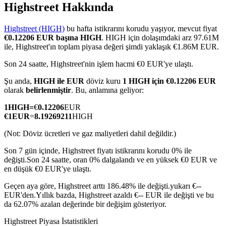
Highstreet Hakkında
Highstreet (HIGH)
bu hafta istikrarını korudu yaşıyor, mevcut fiyat
€0.12206 EUR başına HIGH
. HIGH için dolaşımdaki arz 97.61M
COIN-M Vadeli İşlemleri
ile, Highstreet'ın toplam piyasa değeri şimdi yaklaşık €1.86M EUR.
Kripto Para Vadeli İşlemleri
Son 24 saatte, Highstreet'nin işlem hacmi €0 EUR'ye ulaştı.
Şu anda,
HIGH ile EUR
döviz kuru
1 HIGH için €0.12206 EUR
olarak
belirlenmiştir
. Bu, anlamına geliyor:
TradFi
1
HIGH
=
€
0.12206
EUR
€
1
EUR
=
8.19269211
HIGH
Hisse senetleri, döviz, değerli metaller ve emtia türevleri
(Not: Döviz ücretleri ve gaz maliyetleri dahil değildir.)
Son 7 gün içinde, Highstreet fiyatı istikrarını korudu 0% ile
değişti.
Son 24 saatte, oran 0% dalgalandı ve en yüksek €0 EUR ve
en düşük €0 EUR'ye ulaştı.
Geçen aya göre, Highstreet arttı 186.48% ile değişti.yukarı €--
EUR'den.
Yıllık bazda, Highstreet azaldı €-- EUR ile değişti ve bu
da 62.07% azalan değerinde bir değişim gösteriyor.
USDC Vadeli İşlemleri
Highstreet Piyasa İstatistikleri