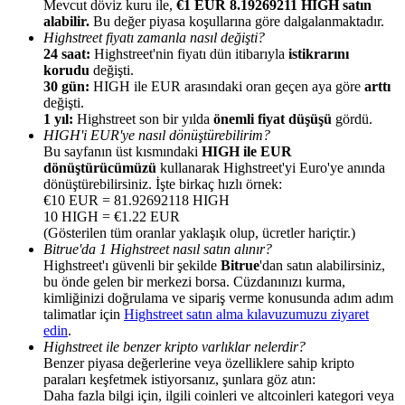
Mevcut döviz kuru ile,
€1 EUR 8.19269211 HIGH satın
alabilir.
Bu değer piyasa koşullarına göre dalgalanmaktadır.
Highstreet fiyatı zamanla nasıl değişti?
24 saat:
Highstreet'nin fiyatı dün itibarıyla
istikrarını
korudu
değişti.
30 gün:
HIGH ile EUR arasındaki oran geçen aya göre
arttı
değişti.
Yönlendirme
1 yıl:
Highstreet son bir yılda
önemli fiyat düşüşü
gördü.
Arkadaşını davet et, nakit ödüller kazan
HIGH'i EUR'ye nasıl dönüştürebilirim?
Bu sayfanın üst kısmındaki
HIGH ile EUR
Deposit CASHCAT & Win
dönüştürücümüzü
kullanarak Highstreet'yi Euro'ye anında
dönüştürebilirsiniz. İşte birkaç hızlı örnek:
€10 EUR = 81.92692118 HIGH
10 HIGH = €1.22 EUR
(Gösterilen tüm oranlar yaklaşık olup, ücretler hariçtir.)
Bitrue'da 1 Highstreet nasıl satın alınır?
Highstreet'ı güvenli bir şekilde
Bitrue
'dan satın alabilirsiniz,
bu önde gelen bir merkezi borsa. Cüzdanınızı kurma,
kimliğinizi doğrulama ve sipariş verme konusunda adım adım
talimatlar için
Highstreet satın alma kılavuzumuzu ziyaret
edin
.
Highstreet ile benzer kripto varlıklar nelerdir?
Benzer piyasa değerlerine veya özelliklere sahip kripto
paraları keşfetmek istiyorsanız, şunlara göz atın:
Deposit CASHCAT & Win
Daha fazla bilgi için, ilgili coinleri ve altcoinleri kategori veya