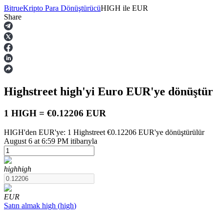
Bitrue
Kripto Para Dönüştürücü
HIGH
ile
EUR
Share
Vadeli İşlemler
Highstreet
high
'yi Euro
EUR
'ye dönüştür
1 HIGH = €0.12206 EUR
HIGH'den EUR'ye: 1 Highstreet €0.12206 EUR'ye dönüştürülür
August 6 at 6:59 PM itibarıyla
USDT Vadeli İşlemleri
Teminat olarak USDT kullanan vadeli işlemler
high
high
EUR
Satın almak
high
(
high
)