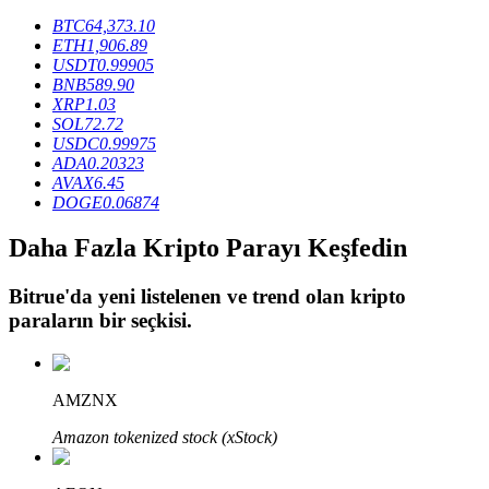
BTC
64,373.10
ETH
1,906.89
USDT
0.99905
BTR Kilitleme
BNB
589.90
XRP
1.03
BTR sahiplerine özel yatırımlar
SOL
72.72
USDC
0.99975
ADA
0.20323
AVAX
6.45
DOGE
0.06874
Daha Fazla Kripto Parayı Keşfedin
Bitrue
'da yeni listelenen ve trend olan kripto
paraların bir seçkisi.
Krediler
Kripto destekli borçlanma hizmeti
AMZNX
Amazon tokenized stock (xStock)