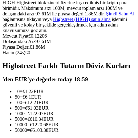
HIGH Highstreet blok zinciri üzerine inşa edilmiş bir kripto para
USDC'yi teminat olarak kullanan vadeli işlemler
birimidir. Maksimum arzı 100M, mevcut toplam arzı 100M ve
dolaşımdaki arzı 97.61M ile piyasa değeri 1.86M'dir.
Şimdi Satın Al
bağlantısına tıklayın veya
Highstreet (HIGH) satın alma
işlemini
güvenli ve kolay bir şekilde gerçekleştirmek için adım adım
kılavuzumuza göz atın.
Mevcut Fiyat
€
0.12206
Dolaşımdaki Arz
97.61M
Piyasa Değeri
€
1.86M
Hacim(24s)
€
0
Highstreet Farklı Tutarın Döviz Kurları
Kopya Ticaret
'den EUR'ye değerler today 18:59
En iyi traderlarla güçlerinizi birleştirin
10
=
€
1.22
EUR
50
=
€
6.1
EUR
100
=
€
12.21
EUR
500
=
€
61.03
EUR
1000
=
€
122.07
EUR
5000
=
€
610.34
EUR
10000
=
€
1220.68
EUR
50000
=
€
6103.38
EUR