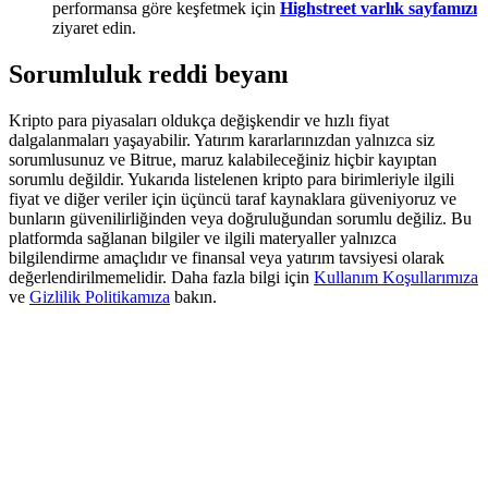
performansa göre keşfetmek için
Highstreet varlık sayfamızı
Share 500000 CASHCAT prize pool
ziyaret edin.
Sorumluluk reddi beyanı
Exclusive for BitMart Users
Kripto para piyasaları oldukça değişkendir ve hızlı fiyat
Register & Trade to Win 500,000 USDT
dalgalanmaları yaşayabilir. Yatırım kararlarınızdan yalnızca siz
sorumlusunuz ve Bitrue, maruz kalabileceğiniz hiçbir kayıptan
sorumlu değildir. Yukarıda listelenen kripto para birimleriyle ilgili
fiyat ve diğer veriler için üçüncü taraf kaynaklara güveniyoruz ve
bunların güvenilirliğinden veya doğruluğundan sorumlu değiliz. Bu
Precious Metals Trading Carnival
platformda sağlanan bilgiler ve ilgili materyaller yalnızca
bilgilendirme amaçlıdır ve finansal veya yatırım tavsiyesi olarak
Trade Gold & Silver · 33,333 USDT Bonus
değerlendirilmemelidir. Daha fazla bilgi için
Kullanım Koşullarımıza
ve
Gizlilik Politikamıza
bakın.
USDT New User Exclusive 10% APR
USDT Flexible Staking | Daily Rewards