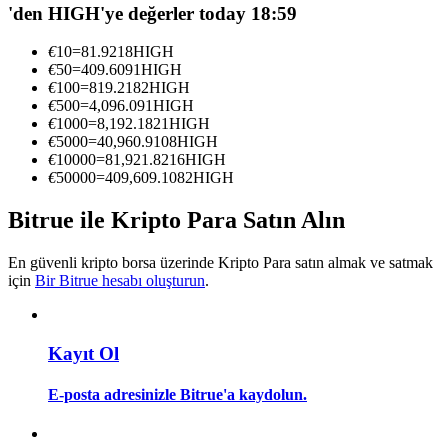
'den HIGH'ye değerler today 18:59
Kopya Tüccarı Olun
Kâr paylaşımı ve kopya ticaret komisyonlarının tadını çıkarın
€
10
=
81.9218
HIGH
€
50
=
409.6091
HIGH
€
100
=
819.2182
HIGH
€
500
=
4,096.091
HIGH
€
1000
=
8,192.1821
HIGH
€
5000
=
40,960.9108
HIGH
€
10000
=
81,921.8216
HIGH
€
50000
=
409,609.1082
HIGH
Bitrue ile Kripto Para Satın Alın
Bilgi
En güvenli kripto borsa üzerinde Kripto Para satın almak ve satmak
için
Bir Bitrue hesabı oluşturun
.
Ticaret bilgileri vb. dahil olmak üzere büyük veri analizi.
Kayıt Ol
E-posta adresinizle Bitrue'a kaydolun.