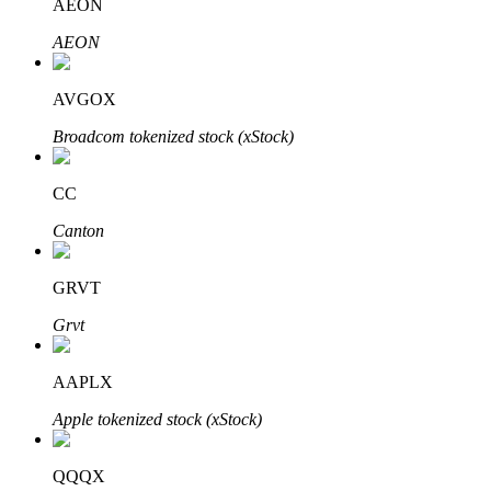
AEON
AEON
AVGOX
Otomatik Yatırım
Broadcom tokenized stock (xStock)
Uzun vadeli kâr ve esnek çıkarlar elde edin
CC
Canton
GRVT
Grvt
Stake Etmeyi Öğrenin
AAPLX
Pasif gelir kazanma hakkında bilgi edinin
Apple tokenized stock (xStock)
Bitrue
AI
QQQX