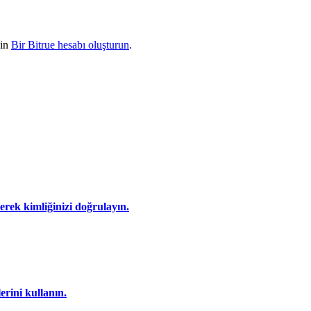
çin
Bir Bitrue hesabı oluşturun
.
eyerek kimliğinizi doğrulayın.
rini kullanın.