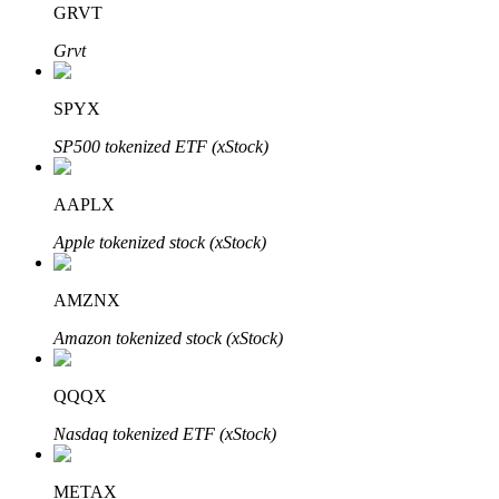
GRVT
Grvt
BTR Kilitleme
BTR sahiplerine özel yatırımlar
SPYX
SP500 tokenized ETF (xStock)
AAPLX
Apple tokenized stock (xStock)
AMZNX
Krediler
Amazon tokenized stock (xStock)
Kripto destekli borçlanma hizmeti
QQQX
Nasdaq tokenized ETF (xStock)
METAX