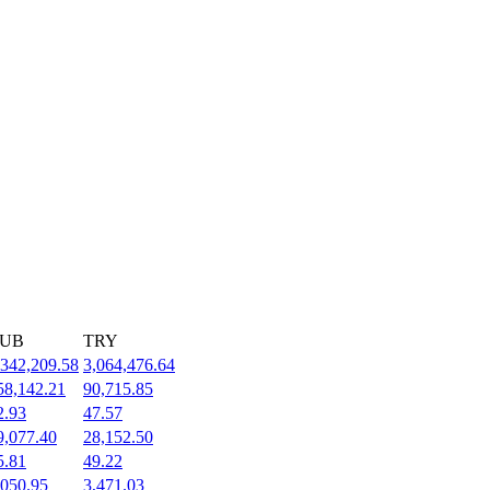
UB
TRY
,342,209.58
3,064,476.64
58,142.21
90,715.85
2.93
47.57
9,077.40
28,152.50
5.81
49.22
,050.95
3,471.03