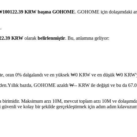
₩100122.39 KRW başına GOHOME
. GOHOME için dolaşımdaki arz
.
22.39 KRW
olarak
belirlenmiştir
. Bu, anlamına geliyor:
tte, oran 0% dalgalandı ve en yüksek ₩0 KRW ve en düşük ₩0 KRW'ye
den.
Yıllık bazda, GOHOME azaldı ₩-- KRW ile değişti ve bu da 67.01%
irimidir. Maksimum arzı 10M, mevcut toplam arzı 10M ve dolaşımdaki
i güvenli ve kolay bir şekilde gerçekleştirmek için adım adım kılavuzum