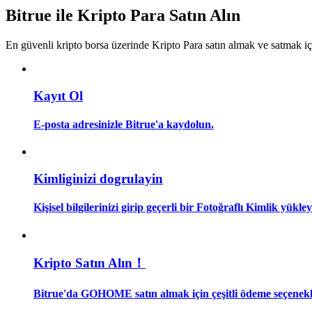
Kopya Tüccarı Olun
Bitrue ile Kripto Para Satın Alın
Kâr paylaşımı ve kopya ticaret komisyonlarının tadını çıkarın
En güvenli kripto borsa üzerinde Kripto Para satın almak ve satmak i
Kayıt Ol
E-posta adresinizle Bitrue'a kaydolun.
Bilgi
Kimliginizi dogrulayin
Ticaret bilgileri vb. dahil olmak üzere büyük veri analizi.
Kişisel bilgilerinizi girip geçerli bir Fotoğraflı Kimlik yükl
Kripto Satın Alın！
Bitrue'da GOHOME satın almak için çeşitli ödeme seçenekle