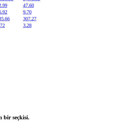
2.99
47.60
6.92
9.70
35.66
307.27
.72
3.28
 bir seçkisi.