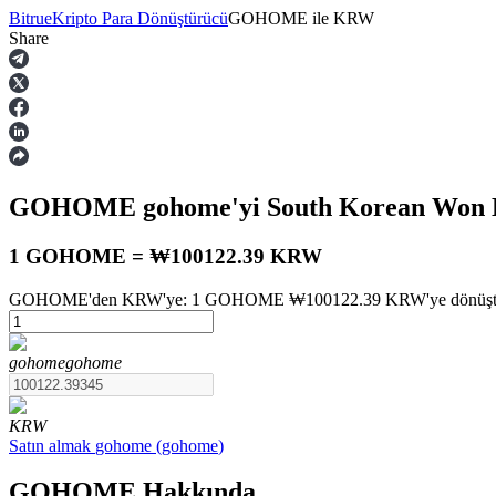
Bitrue
Kripto Para Dönüştürücü
GOHOME
ile
KRW
Share
Vadeli İşlemler
GOHOME
gohome
'yi South Korean Won
1 GOHOME = ₩100122.39 KRW
GOHOME'den KRW'ye: 1 GOHOME ₩100122.39 KRW'ye dönüştürülür
USDT Vadeli İşlemleri
gohome
gohome
Teminat olarak USDT kullanan vadeli işlemler
KRW
Satın almak
gohome
(
gohome
)
GOHOME Hakkında