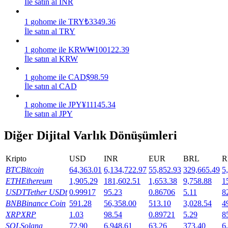
İle satın al INR
Kazan
1
gohome
ile
TRY
₺
3349.36
İle satın al TRY
1
gohome
ile
KRW
₩
100122.39
İle satın al KRW
1
gohome
ile
CAD
$
98.59
İle satın al CAD
1
gohome
ile
JPY
¥
11145.34
İle satın al JPY
Power Piggy
Diğer Dijital Varlık Dönüşümleri
Günlük rekabetçi ödüller kazanın
Kripto
USD
INR
EUR
BRL
R
BTC
Bitcoin
64,363.01
6,134,722.97
55,852.93
329,665.49
5
ETH
Ethereum
1,905.29
181,602.51
1,653.38
9,758.88
1
USDT
Tether USDt
0.99917
95.23
0.86706
5.11
8
BNB
Binance Coin
591.28
56,358.00
513.10
3,028.54
4
XRP
XRP
1.03
98.54
0.89721
5.29
8
SOL
Solana
72.90
6,948.61
63.26
373.40
6