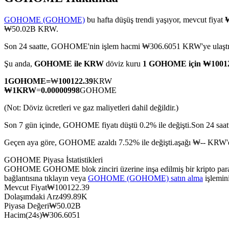
GOHOME (GOHOME)
bu hafta düşüş trendi yaşıyor, mevcut fiyat
₩50.02B KRW.
Son 24 saatte, GOHOME'nin işlem hacmi ₩306.6051 KRW'ye ulaştı
COIN-M Vadeli İşlemleri
Şu anda,
GOHOME ile KRW
döviz kuru
1 GOHOME için ₩1001
Kripto Para Vadeli İşlemleri
1
GOHOME
=
₩
100122.39
KRW
₩
1
KRW
=
0.00000998
GOHOME
TradFi
(Not: Döviz ücretleri ve gaz maliyetleri dahil değildir.)
Hisse senetleri, döviz, değerli metaller ve emtia türevleri
Son 7 gün içinde, GOHOME fiyatı düştü 0.2% ile değişti.
Son 24 saa
Geçen aya göre, GOHOME azaldı 7.52% ile değişti.aşağı ₩-- KRW'
GOHOME Piyasa İstatistikleri
GOHOME GOHOME blok zinciri üzerine inşa edilmiş bir kripto para b
bağlantısına tıklayın veya
GOHOME (GOHOME) satın alma
işlemin
Mevcut Fiyat
₩
100122.39
Dolaşımdaki Arz
499.89K
Piyasa Değeri
₩
50.02B
Hacim(24s)
₩
306.6051
USDC Vadeli İşlemleri