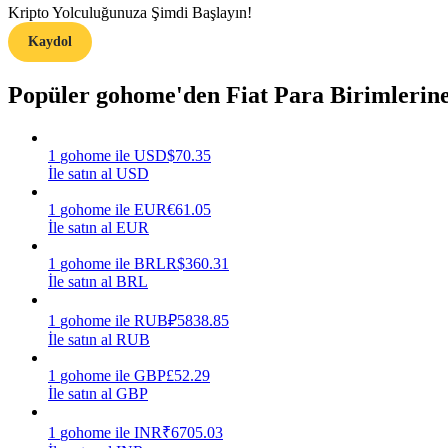
Kripto Yolculuğunuza Şimdi Başlayın!
Kaydol
Rehber
Vadeli İşlemler Başlangıç Kılavuzu
Popüler gohome'den Fiat Para Birimlerin
1
gohome
ile
USD
$
70.35
İle satın al USD
1
gohome
ile
EUR
€
61.05
İle satın al EUR
1
gohome
ile
BRL
R$
360.31
İle satın al BRL
Ticaret stratejileri
Nasıl kârlı kalabileceğinizi öğrenin
1
gohome
ile
RUB
₽
5838.85
İle satın al RUB
1
gohome
ile
GBP
£
52.29
İle satın al GBP
1
gohome
ile
INR
₹
6705.03