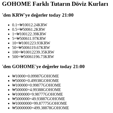
GOHOME Farklı Tutarın Döviz Kurları
USDC'yi teminat olarak kullanan vadeli işlemler
'den KRW'ye değerler today 21:00
0.1
=
₩
10012.24
KRW
0.5
=
₩
50061.2
KRW
1
=
₩
100122.39
KRW
5
=
₩
500611.97
KRW
10
=
₩
1001223.93
KRW
50
=
₩
5006119.67
KRW
100
=
₩
10012239.35
KRW
500
=
₩
50061196.73
KRW
Kopya Ticaret
En iyi traderlarla güçlerinizi birleştirin
'den GOHOME'ye değerler today 21:00
₩
10000
=
0.09987
GOHOME
₩
50000
=
0.49938
GOHOME
₩
100000
=
0.99877
GOHOME
₩
500000
=
4.99388
GOHOME
₩
1000000
=
9.98777
GOHOME
₩
5000000
=
49.93887
GOHOME
₩
10000000
=
99.87775
GOHOME
₩
50000000
=
499.38878
GOHOME