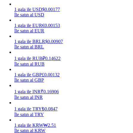
1
gala
ile
USD
$
0.00177
Kazan
İle satın al USD
1
gala
ile
EUR
€
0.00153
İle satın al EUR
1
gala
ile
BRL
R$
0.00907
İle satın al BRL
1
gala
ile
RUB
₽
0.14622
İle satın al RUB
Power Piggy
1
gala
ile
GBP
£
0.00132
İle satın al GBP
Günlük rekabetçi ödüller kazanın
1
gala
ile
INR
₹
0.16906
İle satın al INR
1
gala
ile
TRY
₺
0.0847
İle satın al TRY
1
gala
ile
KRW
₩
2.51
İle satın al KRW