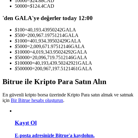
10000
=
$
24.88
CAD
Kopya Tüccarı Olun
50000
=
$
124.4
CAD
Kâr paylaşımı ve kopya ticaret komisyonlarının tadını çıkarın
'den GALA'ye değerler today 12:00
$
100
=
40,193.43950242
GALA
$
500
=
200,967.19751214
GALA
$
1000
=
401,934.39502429
GALA
$
5000
=
2,009,671.97512146
GALA
$
10000
=
4,019,343.95024292
GALA
$
50000
=
20,096,719.7512146
GALA
$
100000
=
40,193,439.50242921
GALA
$
500000
=
200,967,197.5121461
GALA
Bilgi
Bitrue ile Kripto Para Satın Alın
Ticaret bilgileri vb. dahil olmak üzere büyük veri analizi.
En güvenli kripto borsa üzerinde Kripto Para satın almak ve satmak
için
Bir Bitrue hesabı oluşturun
.
Kayıt Ol
E-posta adresinizle Bitrue'a kaydolun.