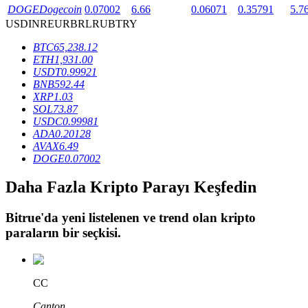
DOGE
Dogecoin
0.07002
6.66
0.06071
0.35791
5.7
USD
INR
EUR
BRL
RUB
TRY
BTR Kilitleme
BTC
65,238.12
ETH
1,931.00
BTR sahiplerine özel yatırımlar
USDT
0.99921
BNB
592.44
XRP
1.03
SOL
73.87
USDC
0.99981
ADA
0.20128
AVAX
6.49
DOGE
0.07002
Daha Fazla Kripto Parayı Keşfedin
Krediler
Bitrue
'da yeni listelenen ve trend olan kripto
Kripto destekli borçlanma hizmeti
paraların bir seçkisi.
CC
Canton