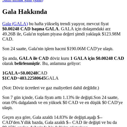
Gala Hakkında
Gala (GALA)
bu hafta yükseliş trendi yaşıyor, mevcut fiyat
COIN-M Vadeli İşlemleri
$0.00248 CAD başına GALA
. GALA için dolaşımdaki arz
49.26B ile, Gala'ın toplam piyasa değeri şimdi yaklaşık $123.98M
Kripto Para Vadeli İşlemleri
CAD.
Son 24 saatte, Gala'nin işlem hacmi $190.06M CAD'ye ulaştı.
TradFi
Şu anda,
GALA ile CAD
döviz kuru
1 GALA için $0.00248 CAD
olarak
belirlenmiştir
. Bu, anlamına geliyor:
Hisse senetleri, döviz, değerli metaller ve emtia türevleri
1
GALA
=
$
0.00248
CAD
$
1
CAD
=
403.22580645
GALA
(Not: Döviz ücretleri ve gaz maliyetleri dahil değildir.)
Son 7 gün içinde, Gala fiyatı arttı 1.13% ile değişti.
Son 24 saatte,
oran 0% dalgalandı ve en yüksek $0 CAD ve en düşük $0 CAD'ye
ulaştı.
Geçen aya göre, Gala azaldı 14.83% ile değişti.aşağı $--
CAD'den.
Yıllık bazda, Gala azaldı $-- CAD ile değişti ve bu da
USDC Vadeli İşlemleri