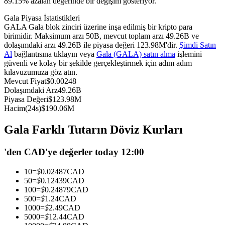
89.15% azalan değerinde bir değişim gösteriyor.
USDC'yi teminat olarak kullanan vadeli işlemler
Gala Piyasa İstatistikleri
GALA Gala blok zinciri üzerine inşa edilmiş bir kripto para
birimidir. Maksimum arzı 50B, mevcut toplam arzı 49.26B ve
dolaşımdaki arzı 49.26B ile piyasa değeri 123.98M'dir.
Şimdi Satın
Al
bağlantısına tıklayın veya
Gala (GALA) satın alma
işlemini
güvenli ve kolay bir şekilde gerçekleştirmek için adım adım
kılavuzumuza göz atın.
Mevcut Fiyat
$
0.00248
Dolaşımdaki Arz
49.26B
Piyasa Değeri
$
123.98M
Hacim(24s)
$
190.06M
Kopya Ticaret
Gala Farklı Tutarın Döviz Kurları
En iyi traderlarla güçlerinizi birleştirin
'den CAD'ye değerler today 12:00
10
=
$
0.02487
CAD
50
=
$
0.12439
CAD
100
=
$
0.24879
CAD
500
=
$
1.24
CAD
1000
=
$
2.49
CAD
5000
=
$
12.44
CAD