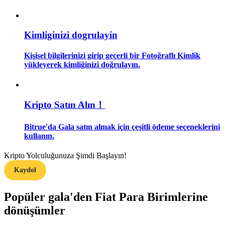
Rehber
Kimliginizi dogrulayin
Vadeli İşlemler Başlangıç Kılavuzu
Kişisel bilgilerinizi girip geçerli bir Fotoğraflı Kimlik
yükleyerek kimliğinizi doğrulayın.
Kripto Satın Alın！
Bitrue'da Gala satın almak için çeşitli ödeme seçeneklerini
kullanın.
Ticaret stratejileri
Kripto Yolculuğunuza Şimdi Başlayın!
Nasıl kârlı kalabileceğinizi öğrenin
Kaydol
Popüler gala'den Fiat Para Birimlerine
dönüşümler