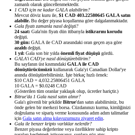
zamanlı olarak güncellenmektedir.
1 CAD için ne kadar GALA alabilirim?
Mevcut döviz kuru ile,
$1 CAD 403.22580645 GALA satın
alabilir.
Bu değer piyasa koşullarına göre dalgalanmaktadır.
Gala fiyatı zamanla nasıl değişti?
24 saat:
Gala'nin fiyatı dün itibarıyla
istikrarını korudu
Yönlendirme
değişti.
30 gün:
GALA ile CAD arasındaki oran geçen aya göre
Arkadaşını davet et, nakit ödüller kazan
azaldı
değişti.
1 yıl:
Gala son bir yılda
önemli fiyat düşüşü
gördü.
BTC Welcome Rewards
GALA'i CAD'ye nasıl dönüştürebilirim?
Bu sayfanın üst kısmındaki
GALA ile CAD
dönüştürücümüzü
kullanarak Gala'yi Canadian Dollar'ye
anında dönüştürebilirsiniz. İşte birkaç hızlı örnek:
$10 CAD = 4,032.25806451 GALA
10 GALA = $0.0248 CAD
(Gösterilen tüm oranlar yaklaşık olup, ücretler hariçtir.)
Bitrue'da 1 Gala nasıl satın alınır?
Gala'ı güvenli bir şekilde
Bitrue
'dan satın alabilirsiniz, bu
önde gelen bir merkezi borsa. Cüzdanınızı kurma, kimliğinizi
doğrulama ve sipariş verme konusunda adım adım talimatlar
için
Gala satın alma kılavuzumuzu ziyaret edin
.
Gala ile benzer kripto varlıklar nelerdir?
BTC Welcome Rewards
Benzer piyasa değerlerine veya özelliklere sahip kripto
paraları keşfetmek istiyorsanız, şunlara göz atın: