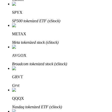
SPYX
SP500 tokenized ETF (xStock)
Otomatik Yatırım
Uzun vadeli kâr ve esnek çıkarlar elde edin
METAX
Meta tokenized stock (xStock)
AVGOX
Broadcom tokenized stock (xStock)
GRVT
Stake Etmeyi Öğrenin
Grvt
Pasif gelir kazanma hakkında bilgi edinin
QQQX
Bitrue
AI
Nasdaq tokenized ETF (xStock)