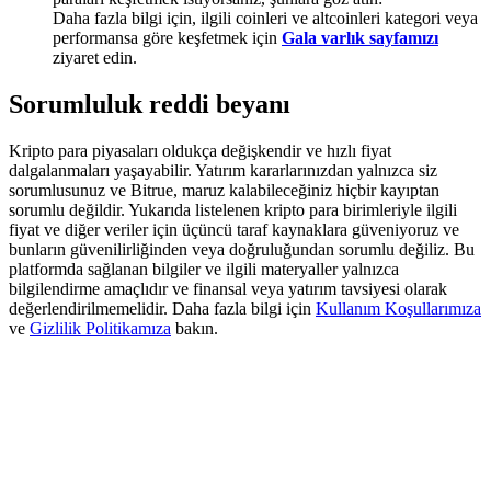
Deposit & Trade BTC to Share 25000 USDT prize pool!
Daha fazla bilgi için, ilgili coinleri ve altcoinleri kategori veya
performansa göre keşfetmek için
Gala varlık sayfamızı
ziyaret edin.
Sorumluluk reddi beyanı
Deposit CASHCAT & Win
Share 500000 CASHCAT prize pool
Kripto para piyasaları oldukça değişkendir ve hızlı fiyat
dalgalanmaları yaşayabilir. Yatırım kararlarınızdan yalnızca siz
sorumlusunuz ve Bitrue, maruz kalabileceğiniz hiçbir kayıptan
sorumlu değildir. Yukarıda listelenen kripto para birimleriyle ilgili
fiyat ve diğer veriler için üçüncü taraf kaynaklara güveniyoruz ve
Exclusive for BitMart Users
bunların güvenilirliğinden veya doğruluğundan sorumlu değiliz. Bu
platformda sağlanan bilgiler ve ilgili materyaller yalnızca
Register & Trade to Win 500,000 USDT
bilgilendirme amaçlıdır ve finansal veya yatırım tavsiyesi olarak
değerlendirilmemelidir. Daha fazla bilgi için
Kullanım Koşullarımıza
ve
Gizlilik Politikamıza
bakın.
Precious Metals Trading Carnival
Trade Gold & Silver · 33,333 USDT Bonus