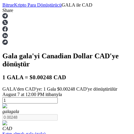
Bitrue
Kripto Para Dönüştürücü
GALA
ile
CAD
Share
Vadeli İşlemler
Gala
gala
'yi Canadian Dollar
CAD
'ye
dönüştür
1 GALA = $0.00248 CAD
GALA'den CAD'ye: 1 Gala $0.00248 CAD'ye dönüştürülür
USDT Vadeli İşlemleri
August 7 at 12:00 PM itibarıyla
Teminat olarak USDT kullanan vadeli işlemler
gala
gala
CAD
Satın almak
gala
(
gala
)