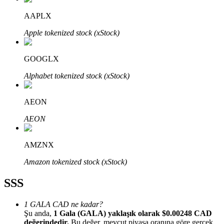
AAPLX
Apple tokenized stock (xStock)
GOOGLX
Bitrue Ortakları
Alphabet tokenized stock (xStock)
AEON
AEON
AMZNX
Bitrue İş Ortağı
Amazon tokenized stock (xStock)
Kullanıcı başına %65'e kadar komisyon!
SSS
1 GALA CAD ne kadar?
Şu anda,
1 Gala (GALA) yaklaşık olarak $0.00248 CAD
değerindedir.
Bu değer, mevcut piyasa oranına göre gerçek