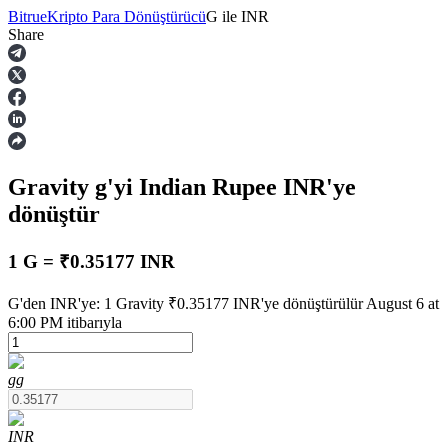
Bitrue
Kripto Para Dönüştürücü
G
ile
INR
Share
Vadeli İşlemler
Gravity
g
'yi Indian Rupee
INR
'ye
dönüştür
1 G = ₹0.35177 INR
USDT Vadeli İşlemleri
G'den INR'ye: 1 Gravity ₹0.35177 INR'ye dönüştürülür August 6 at
6:00 PM itibarıyla
Teminat olarak USDT kullanan vadeli işlemler
g
g
INR