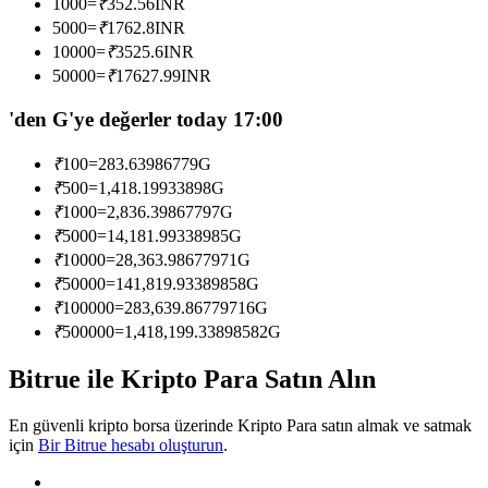
1000
=
₹
352.56
INR
Kopya Tüccarı Olun
5000
=
₹
1762.8
INR
10000
=
₹
3525.6
INR
Kâr paylaşımı ve kopya ticaret komisyonlarının tadını çıkarın
50000
=
₹
17627.99
INR
'den G'ye değerler today 17:00
₹
100
=
283.63986779
G
₹
500
=
1,418.19933898
G
₹
1000
=
2,836.39867797
G
₹
5000
=
14,181.99338985
G
₹
10000
=
28,363.98677971
G
Bilgi
₹
50000
=
141,819.93389858
G
₹
100000
=
283,639.86779716
G
Ticaret bilgileri vb. dahil olmak üzere büyük veri analizi.
₹
500000
=
1,418,199.33898582
G
Bitrue ile Kripto Para Satın Alın
En güvenli kripto borsa üzerinde Kripto Para satın almak ve satmak
için
Bir Bitrue hesabı oluşturun
.