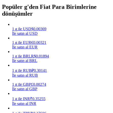
Popüler g'den Fiat Para Birimlerine
Kazan
dönüşümler
1
g
ile
USD
$
0.00369
İle satın al USD
1
g
ile
EUR
€
0.00321
İle satın al EUR
1
g
ile
BRL
R$
0.01894
İle satın al BRL
Power Piggy
1
g
ile
RUB
₽
0.30141
Günlük rekabetçi ödüller kazanın
İle satın al RUB
1
g
ile
GBP
£
0.00274
İle satın al GBP
1
g
ile
INR
₹
0.35255
İle satın al INR