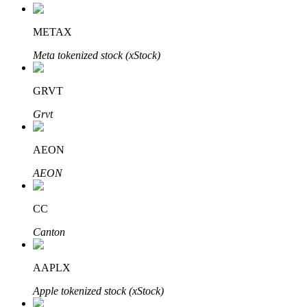
METAX
Meta tokenized stock (xStock)
Otomatik Yatırım
Uzun vadeli kâr ve esnek çıkarlar elde edin
GRVT
Grvt
AEON
AEON
CC
Stake Etmeyi Öğrenin
Canton
Pasif gelir kazanma hakkında bilgi edinin
AAPLX
Bitrue
AI
Apple tokenized stock (xStock)