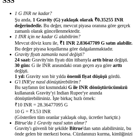
SSS
1 G INR ne kadar?
Şu anda,
1 Gravity (G) yaklaşık olarak ₹0.35255 INR
değerindedir.
Bu değer, mevcut piyasa oranına göre gerçek
zamanlı olarak güncellenmektedir.
Yönlendirme
1 INR için ne kadar G alabilirim?
Mevcut döviz kuru ile,
₹1 INR 2.83647709 G satın alabilir.
Arkadaşını davet et, nakit ödüller kazan
Bu değer piyasa koşullarına göre dalgalanmaktadır.
Gravity fiyatı zamanla nasıl değişti?
Deposit CASHCAT & Win
24 saat:
Gravity'nin fiyatı dün itibarıyla
arttı biraz
değişti.
30 gün:
G ile INR arasındaki oran geçen aya göre
arttı
değişti.
1 yıl:
Gravity son bir yılda
önemli fiyat düşüşü
gördü.
G'i INR'ye nasıl dönüştürebilirim?
Bu sayfanın üst kısmındaki
G ile INR dönüştürücümüzü
kullanarak Gravity'yi Indian Rupee'ye anında
dönüştürebilirsiniz. İşte birkaç hızlı örnek:
₹10 INR = 28.36477095 G
10 G = ₹3.53 INR
(Gösterilen tüm oranlar yaklaşık olup, ücretler hariçtir.)
Bitrue'da 1 Gravity nasıl satın alınır?
Gravity'ı güvenli bir şekilde
Bitrue
'dan satın alabilirsiniz, bu
Deposit CASHCAT & Win
önde gelen bir merkezi borsa. Cüzdanınızı kurma, kimliğinizi