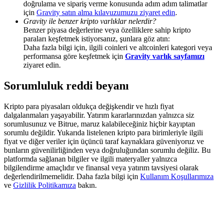
doğrulama ve sipariş verme konusunda adım adım talimatlar
Share 500000 CASHCAT prize pool
için
Gravity satın alma kılavuzumuzu ziyaret edin
.
Gravity ile benzer kripto varlıklar nelerdir?
Benzer piyasa değerlerine veya özelliklere sahip kripto
paraları keşfetmek istiyorsanız, şunlara göz atın:
Exclusive for BitMart Users
Daha fazla bilgi için, ilgili coinleri ve altcoinleri kategori veya
performansa göre keşfetmek için
Gravity varlık sayfamızı
Register & Trade to Win 500,000 USDT
ziyaret edin.
Sorumluluk reddi beyanı
Precious Metals Trading Carnival
Kripto para piyasaları oldukça değişkendir ve hızlı fiyat
dalgalanmaları yaşayabilir. Yatırım kararlarınızdan yalnızca siz
Trade Gold & Silver · 33,333 USDT Bonus
sorumlusunuz ve Bitrue, maruz kalabileceğiniz hiçbir kayıptan
sorumlu değildir. Yukarıda listelenen kripto para birimleriyle ilgili
fiyat ve diğer veriler için üçüncü taraf kaynaklara güveniyoruz ve
bunların güvenilirliğinden veya doğruluğundan sorumlu değiliz. Bu
platformda sağlanan bilgiler ve ilgili materyaller yalnızca
USDT New User Exclusive 10% APR
bilgilendirme amaçlıdır ve finansal veya yatırım tavsiyesi olarak
değerlendirilmemelidir. Daha fazla bilgi için
Kullanım Koşullarımıza
USDT Flexible Staking | Daily Rewards
ve
Gizlilik Politikamıza
bakın.