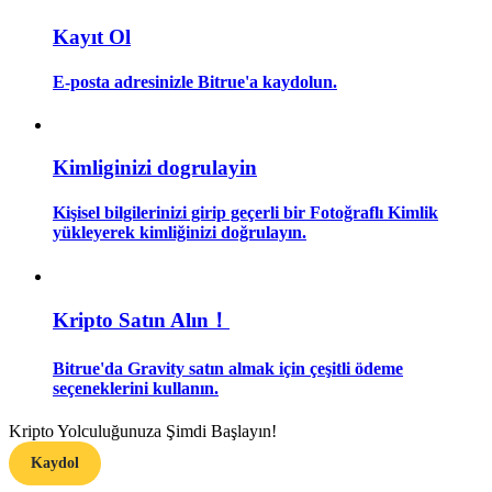
Kayıt Ol
Rehber
E-posta adresinizle Bitrue'a kaydolun.
Vadeli İşlemler Başlangıç Kılavuzu
Kimliginizi dogrulayin
Kişisel bilgilerinizi girip geçerli bir Fotoğraflı Kimlik
yükleyerek kimliğinizi doğrulayın.
Ticaret stratejileri
Kripto Satın Alın！
Nasıl kârlı kalabileceğinizi öğrenin
Bitrue'da Gravity satın almak için çeşitli ödeme
seçeneklerini kullanın.
Kripto Yolculuğunuza Şimdi Başlayın!
Kaydol