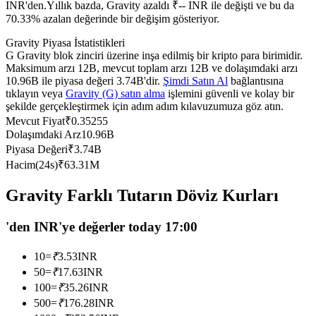
INR'den.
Yıllık bazda, Gravity azaldı ₹-- INR ile değişti ve bu da
USDC'yi teminat olarak kullanan vadeli işlemler
70.33% azalan değerinde bir değişim gösteriyor.
Gravity Piyasa İstatistikleri
G Gravity blok zinciri üzerine inşa edilmiş bir kripto para birimidir.
Maksimum arzı 12B, mevcut toplam arzı 12B ve dolaşımdaki arzı
10.96B ile piyasa değeri 3.74B'dir.
Şimdi Satın Al
bağlantısına
tıklayın veya
Gravity (G) satın alma
işlemini güvenli ve kolay bir
şekilde gerçekleştirmek için adım adım kılavuzumuza göz atın.
Mevcut Fiyat
₹
0.35255
Dolaşımdaki Arz
10.96B
Piyasa Değeri
₹
3.74B
Kopya Ticaret
Hacim(24s)
₹
63.31M
En iyi traderlarla güçlerinizi birleştirin
Gravity Farklı Tutarın Döviz Kurları
'den INR'ye değerler today 17:00
10
=
₹
3.53
INR
50
=
₹
17.63
INR
100
=
₹
35.26
INR
500
=
₹
176.28
INR