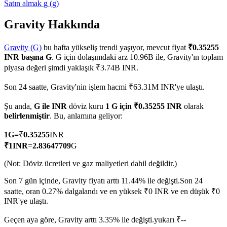
Satın almak
g
(
g
)
Gravity Hakkında
COIN-M Vadeli İşlemleri
Gravity (G)
bu hafta yükseliş trendi yaşıyor, mevcut fiyat
₹0.35255
INR başına G
. G için dolaşımdaki arz 10.96B ile, Gravity'ın toplam
Kripto Para Vadeli İşlemleri
piyasa değeri şimdi yaklaşık ₹3.74B INR.
Son 24 saatte, Gravity'nin işlem hacmi ₹63.31M INR'ye ulaştı.
TradFi
Şu anda,
G ile INR
döviz kuru
1 G için ₹0.35255 INR
olarak
belirlenmiştir
. Bu, anlamına geliyor:
Hisse senetleri, döviz, değerli metaller ve emtia türevleri
1
G
=
₹
0.35255
INR
₹
1
INR
=
2.83647709
G
(Not: Döviz ücretleri ve gaz maliyetleri dahil değildir.)
Son 7 gün içinde, Gravity fiyatı arttı 11.44% ile değişti.
Son 24
saatte, oran 0.27% dalgalandı ve en yüksek ₹0 INR ve en düşük ₹0
INR'ye ulaştı.
Geçen aya göre, Gravity arttı 3.35% ile değişti.yukarı ₹--
USDC Vadeli İşlemleri