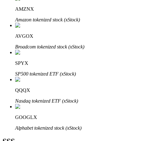
AMZNX
Amazon tokenized stock (xStock)
AVGOX
Bitrue Ortakları
Broadcom tokenized stock (xStock)
SPYX
SP500 tokenized ETF (xStock)
QQQX
Nasdaq tokenized ETF (xStock)
Bitrue İş Ortağı
Kullanıcı başına %65'e kadar komisyon!
GOOGLX
Alphabet tokenized stock (xStock)