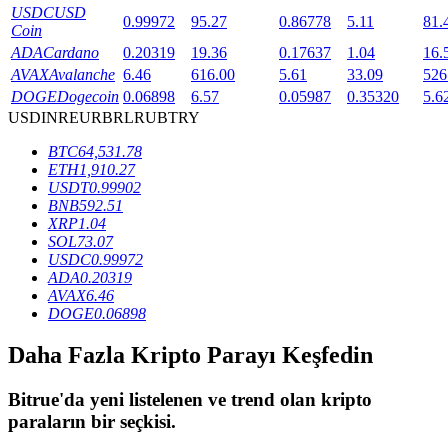
USDC
USD
0.99972
95.27
0.86778
5.11
81.
Coin
ADA
Cardano
0.20319
19.36
0.17637
1.04
16.
BTR Kilitleme
AVAX
Avalanche
6.46
616.00
5.61
33.09
526
DOGE
Dogecoin
0.06898
6.57
0.05987
0.35320
5.6
BTR sahiplerine özel yatırımlar
USD
INR
EUR
BRL
RUB
TRY
BTC
64,531.78
ETH
1,910.27
USDT
0.99902
BNB
592.51
XRP
1.04
SOL
73.07
USDC
0.99972
ADA
0.20319
AVAX
6.46
Krediler
DOGE
0.06898
Kripto destekli borçlanma hizmeti
Daha Fazla Kripto Parayı Keşfedin
Bitrue
'da yeni listelenen ve trend olan kripto
paraların bir seçkisi.