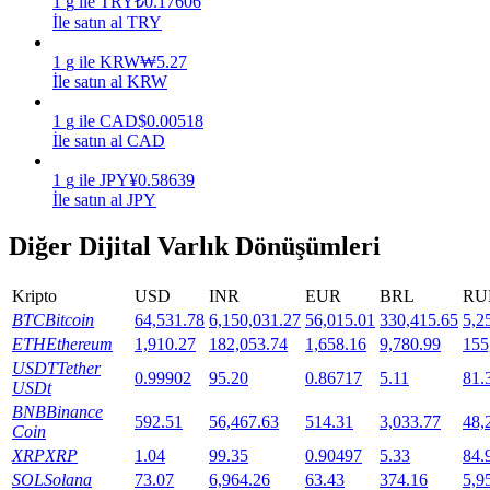
1
g
ile
TRY
₺
0.17606
İle satın al TRY
Staking
1
g
ile
KRW
₩
5.27
Yüksek getiri ve anında erişim
İle satın al KRW
1
g
ile
CAD
$
0.00518
İle satın al CAD
1
g
ile
JPY
¥
0.58639
İle satın al JPY
Diğer Dijital Varlık Dönüşümleri
Kripto
USD
INR
EUR
BRL
RU
Launchpool
BTC
Bitcoin
64,531.78
6,150,031.27
56,015.01
330,415.65
5,2
Popüler token'lar kazanmak için esnek staking
ETH
Ethereum
1,910.27
182,053.74
1,658.16
9,780.99
155
USDT
Tether
0.99902
95.20
0.86717
5.11
81.
USDt
BNB
Binance
592.51
56,467.63
514.31
3,033.77
48,
Coin
XRP
XRP
1.04
99.35
0.90497
5.33
84.
SOL
Solana
73.07
6,964.26
63.43
374.16
5,9