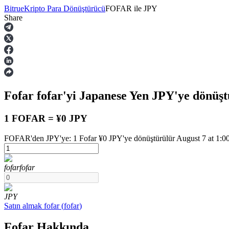
Bitrue
Kripto Para Dönüştürücü
FOFAR
ile
JPY
Share
Vadeli İşlemler
Fofar
fofar
'yi Japanese Yen
JPY
'ye dönüşt
1 FOFAR = ¥0 JPY
FOFAR'den JPY'ye: 1 Fofar ¥0 JPY'ye dönüştürülür August 7 at 1:00
USDT Vadeli İşlemleri
fofar
fofar
Teminat olarak USDT kullanan vadeli işlemler
JPY
Satın almak
fofar
(
fofar
)
Fofar Hakkında