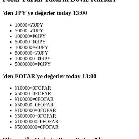
USDC'yi teminat olarak kullanan vadeli işlemler
'den JPY'ye değerler today 13:00
10000
=
¥
0
JPY
50000
=
¥
0
JPY
100000
=
¥
0
JPY
500000
=
¥
0
JPY
1000000
=
¥
0
JPY
5000000
=
¥
0
JPY
10000000
=
¥
0
JPY
50000000
=
¥
0
JPY
Kopya Ticaret
'den FOFAR'ye değerler today 13:00
En iyi traderlarla güçlerinizi birleştirin
¥
10000
=
0
FOFAR
¥
50000
=
0
FOFAR
¥
100000
=
0
FOFAR
¥
500000
=
0
FOFAR
¥
1000000
=
0
FOFAR
¥
5000000
=
0
FOFAR
¥
10000000
=
0
FOFAR
¥
50000000
=
0
FOFAR