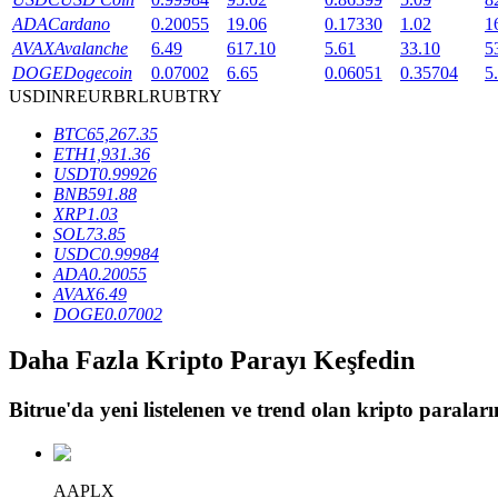
ADA
Cardano
0.20055
19.06
0.17330
1.02
1
Staking
AVAX
Avalanche
6.49
617.10
5.61
33.10
5
DOGE
Dogecoin
0.07002
6.65
0.06051
0.35704
5
Yüksek getiri ve anında erişim
USD
INR
EUR
BRL
RUB
TRY
BTC
65,267.35
ETH
1,931.36
USDT
0.99926
BNB
591.88
XRP
1.03
SOL
73.85
USDC
0.99984
ADA
0.20055
AVAX
6.49
Launchpool
DOGE
0.07002
Popüler token'lar kazanmak için esnek staking
Daha Fazla Kripto Parayı Keşfedin
Bitrue
'da yeni listelenen ve trend olan kripto paraların
AAPLX