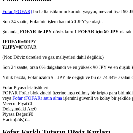
Fofar (FOFAR)
bu hafta istikrarını korudu yaşıyor, mevcut fiyat
¥0 J
Son 24 saatte, Fofar'nin işlem hacmi ¥0 JPY'ye ulaştı.
COIN-M Vadeli İşlemleri
Şu anda,
FOFAR ile JPY
döviz kuru
1 FOFAR için ¥0 JPY
olarak
Kripto Para Vadeli İşlemleri
1
FOFAR
=
¥
0
JPY
¥
1
JPY
=
0
FOFAR
(Not: Döviz ücretleri ve gaz maliyetleri dahil değildir.)
TradFi
Son 24 saatte, oran 0% dalgalandı ve en yüksek ¥0 JPY ve en düşük ¥
Hisse senetleri, döviz, değerli metaller ve emtia türevleri
Yıllık bazda, Fofar azaldı ¥-- JPY ile değişti ve bu da 74.44% azalan 
Fofar Piyasa İstatistikleri
FOFAR Fofar blok zinciri üzerine inşa edilmiş bir kripto para birimi
veya
Fofar (FOFAR) satın alma
işlemini güvenli ve kolay bir şekilde
Mevcut Fiyat
¥
0
Dolaşımdaki Arz
0
Piyasa Değeri
¥
0
Hacim(24s)
¥
--
USDC Vadeli İşlemleri
Fofar Farklı Tutarın Döviz Kurları