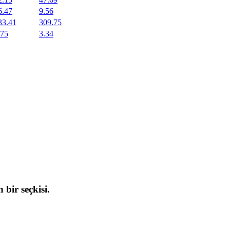
6.47
9.56
33.41
309.75
.75
3.34
 bir seçkisi.