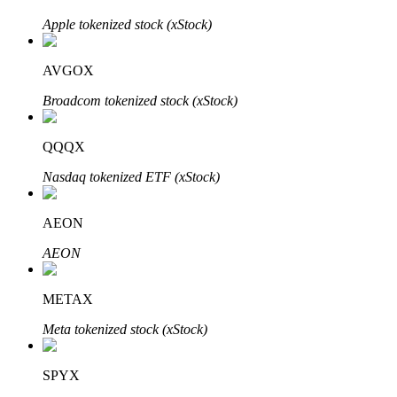
Apple tokenized stock (xStock)
BTR Kilitleme
AVGOX
BTR sahiplerine özel yatırımlar
Broadcom tokenized stock (xStock)
QQQX
Nasdaq tokenized ETF (xStock)
AEON
AEON
Krediler
Kripto destekli borçlanma hizmeti
METAX
Meta tokenized stock (xStock)
SPYX