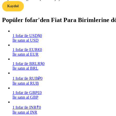
Kaydol
Rehber
Popüler fofar'den Fiat Para Birimlerine 
Vadeli İşlemler Başlangıç Kılavuzu
1
fofar
ile
USD
$
0
İle satın al USD
1
fofar
ile
EUR
€
0
İle satın al EUR
1
fofar
ile
BRL
R$
0
İle satın al BRL
Ticaret stratejileri
1
fofar
ile
RUB
₽
0
Nasıl kârlı kalabileceğinizi öğrenin
İle satın al RUB
1
fofar
ile
GBP
£
0
İle satın al GBP
1
fofar
ile
INR
₹
0
İle satın al INR