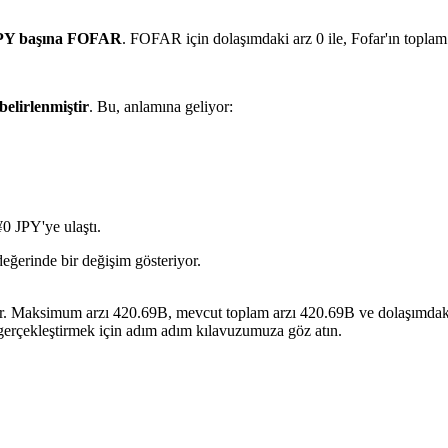
PY başına FOFAR
. FOFAR için dolaşımdaki arz 0 ile, Fofar'ın toplam
belirlenmiştir
. Bu, anlamına geliyor:
0 JPY'ye ulaştı.
değerinde bir değişim gösteriyor.
dir. Maksimum arzı 420.69B, mevcut toplam arzı 420.69B ve dolaşımdaki a
 gerçekleştirmek için adım adım kılavuzumuza göz atın.