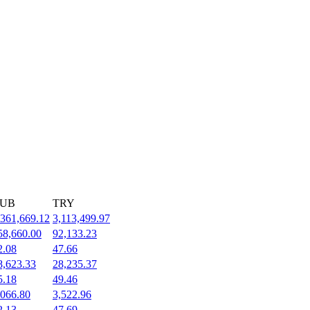
UB
TRY
,361,669.12
3,113,499.97
58,660.00
92,133.23
2.08
47.66
8,623.33
28,235.37
5.18
49.46
,066.80
3,522.96
2.13
47.69