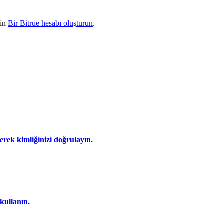
çin
Bir Bitrue hesabı oluşturun
.
eyerek kimliğinizi doğrulayın.
 kullanın.