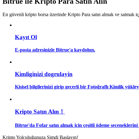
Bitrue ile Kripto Para Satın Alın
Kopya Tüccarı Olun
En güvenli kripto borsa üzerinde Kripto Para satın almak ve satmak i
Kâr paylaşımı ve kopya ticaret komisyonlarının tadını çıkarın
Kayıt Ol
E-posta adresinizle Bitrue'a kaydolun.
Kimliginizi dogrulayin
Bilgi
Kişisel bilgilerinizi girip geçerli bir Fotoğraflı Kimlik yükl
Ticaret bilgileri vb. dahil olmak üzere büyük veri analizi.
Kripto Satın Alın！
Bitrue'da Fofar satın almak için çeşitli ödeme seçeneklerini
Kripto Yolculuğunuza Şimdi Başlayın!