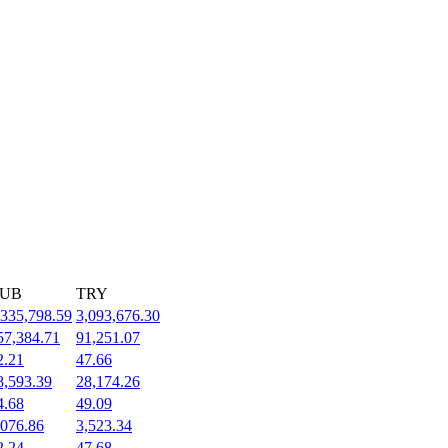
UB
TRY
,335,798.59
3,093,676.30
57,384.71
91,251.07
2.21
47.66
8,593.39
28,174.26
4.68
49.09
,076.86
3,523.34
2.24
47.68