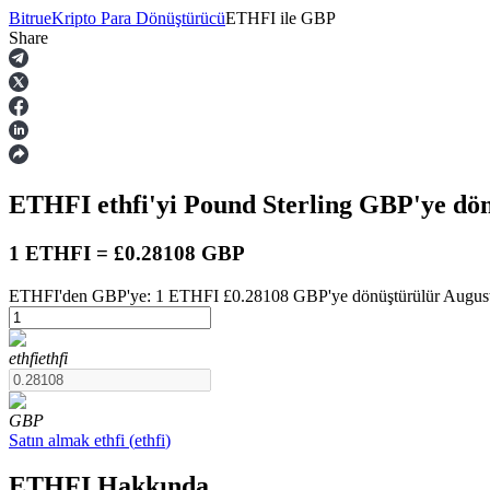
Bitrue
Kripto Para Dönüştürücü
ETHFI
ile
GBP
Share
Vadeli İşlemler
ETHFI
ethfi
'yi Pound Sterling
GBP
'ye dö
1 ETHFI = £0.28108 GBP
ETHFI'den GBP'ye: 1 ETHFI £0.28108 GBP'ye dönüştürülür August 8
USDT Vadeli İşlemleri
ethfi
ethfi
Teminat olarak USDT kullanan vadeli işlemler
GBP
Satın almak
ethfi
(
ethfi
)
ETHFI Hakkında