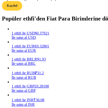
Kaydol
Rehber
Popüler ethfi'den Fiat Para Birimlerine 
Vadeli İşlemler Başlangıç Kılavuzu
1
ethfi
ile
USD
$
0.37921
İle satın al USD
1
ethfi
ile
EUR
€
0.32801
İle satın al EUR
1
ethfi
ile
BRL
R$
1.93
İle satın al BRL
Ticaret stratejileri
1
ethfi
ile
RUB
₽
31.2
Nasıl kârlı kalabileceğinizi öğrenin
İle satın al RUB
1
ethfi
ile
GBP
£
0.28108
İle satın al GBP
1
ethfi
ile
INR
₹
36.08
İle satın al INR