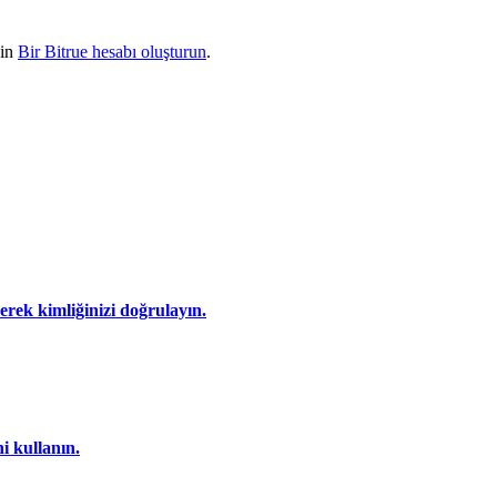
çin
Bir Bitrue hesabı oluşturun
.
eyerek kimliğinizi doğrulayın.
i kullanın.