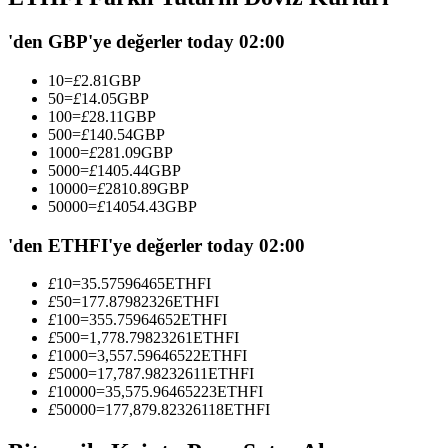
USDC'yi teminat olarak kullanan vadeli işlemler
'den GBP'ye değerler today 02:00
10
=
£
2.81
GBP
50
=
£
14.05
GBP
100
=
£
28.11
GBP
500
=
£
140.54
GBP
1000
=
£
281.09
GBP
5000
=
£
1405.44
GBP
10000
=
£
2810.89
GBP
50000
=
£
14054.43
GBP
Kopya Ticaret
'den ETHFI'ye değerler today 02:00
En iyi traderlarla güçlerinizi birleştirin
£
10
=
35.57596465
ETHFI
£
50
=
177.87982326
ETHFI
£
100
=
355.75964652
ETHFI
£
500
=
1,778.79823261
ETHFI
£
1000
=
3,557.59646522
ETHFI
£
5000
=
17,787.98232611
ETHFI
£
10000
=
35,575.96465223
ETHFI
£
50000
=
177,879.82326118
ETHFI