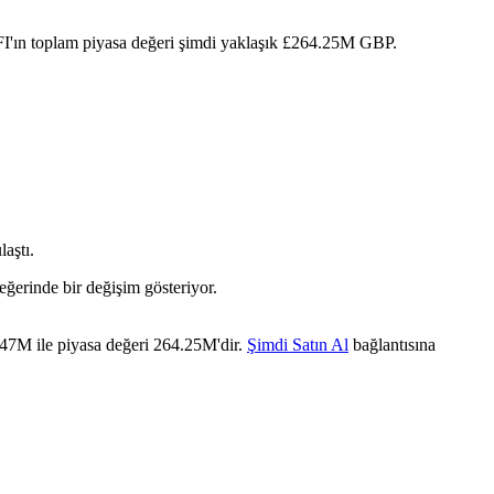
I'ın toplam piyasa değeri şimdi yaklaşık £264.25M GBP.
aştı.
ğerinde bir değişim gösteriyor.
.47M ile piyasa değeri 264.25M'dir.
Şimdi Satın Al
bağlantısına