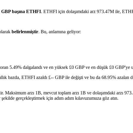
8 GBP başına ETHFI
. ETHFI için dolaşımdaki arz 973.47M ile, ETHF
larak
belirlenmiştir
. Bu, anlamına geliyor:
, oran 5.49% dalgalandı ve en yüksek £0 GBP ve en düşük £0 GBP'ye ul
llık bazda, ETHFI azaldı £-- GBP ile değişti ve bu da 68.95% azalan de
idir. Maksimum arzı 1B, mevcut toplam arzı 1B ve dolaşımdaki arzı 973
r şekilde gerçekleştirmek için adım adım kılavuzumuza göz atın.