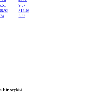
6.51
9.57
38.92
312.46
.74
3.33
 bir seçkisi.