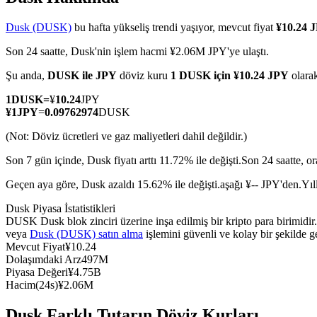
Dusk (DUSK)
bu hafta yükseliş trendi yaşıyor, mevcut fiyat
¥10.24 
Son 24 saatte, Dusk'nin işlem hacmi ¥2.06M JPY'ye ulaştı.
COIN-M Vadeli İşlemleri
Şu anda,
DUSK ile JPY
döviz kuru
1 DUSK için ¥10.24 JPY
olara
Kripto Para Vadeli İşlemleri
1
DUSK
=
¥
10.24
JPY
¥
1
JPY
=
0.09762974
DUSK
(Not: Döviz ücretleri ve gaz maliyetleri dahil değildir.)
TradFi
Son 7 gün içinde, Dusk fiyatı arttı 11.72% ile değişti.
Son 24 saatte, o
Hisse senetleri, döviz, değerli metaller ve emtia türevleri
Geçen aya göre, Dusk azaldı 15.62% ile değişti.aşağı ¥-- JPY'den.
Yıl
Dusk Piyasa İstatistikleri
DUSK Dusk blok zinciri üzerine inşa edilmiş bir kripto para birimid
veya
Dusk (DUSK) satın alma
işlemini güvenli ve kolay bir şekilde 
Mevcut Fiyat
¥
10.24
Dolaşımdaki Arz
497M
Piyasa Değeri
¥
4.75B
Hacim(24s)
¥
2.06M
USDC Vadeli İşlemleri
Dusk Farklı Tutarın Döviz Kurları