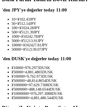
USDC'yi teminat olarak kullanan vadeli işlemler
'den JPY'ye değerler today 11:00
10
=
¥
102.43
JPY
50
=
¥
512.14
JPY
100
=
¥
1024.28
JPY
500
=
¥
5121.39
JPY
1000
=
¥
10242.78
JPY
5000
=
¥
51213.91
JPY
10000
=
¥
102427.81
JPY
50000
=
¥
512139.07
JPY
Kopya Ticaret
'den DUSK'ye değerler today 11:00
En iyi traderlarla güçlerinizi birleştirin
¥
10000
=
976.2973
DUSK
¥
50000
=
4,881.4865
DUSK
¥
100000
=
9,762.973
DUSK
¥
500000
=
48,814.8654
DUSK
¥
1000000
=
97,629.7308
DUSK
¥
5000000
=
488,148.6544
DUSK
¥
10000000
=
976,297.3088
DUSK
¥
50000000
=
4,881,486.544
DUSK