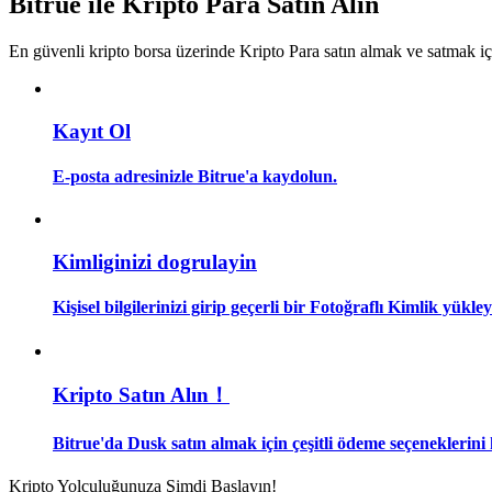
Bitrue ile Kripto Para Satın Alın
Kopya Tüccarı Olun
En güvenli kripto borsa üzerinde Kripto Para satın almak ve satmak i
Kâr paylaşımı ve kopya ticaret komisyonlarının tadını çıkarın
Kayıt Ol
E-posta adresinizle Bitrue'a kaydolun.
Kimliginizi dogrulayin
Bilgi
Kişisel bilgilerinizi girip geçerli bir Fotoğraflı Kimlik yükl
Ticaret bilgileri vb. dahil olmak üzere büyük veri analizi.
Kripto Satın Alın！
Bitrue'da Dusk satın almak için çeşitli ödeme seçeneklerini 
Kripto Yolculuğunuza Şimdi Başlayın!