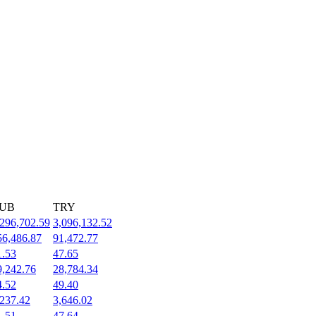
UB
TRY
,296,702.59
3,096,132.52
56,486.87
91,472.77
1.53
47.65
9,242.76
28,784.34
4.52
49.40
,237.42
3,646.02
1.51
47.64