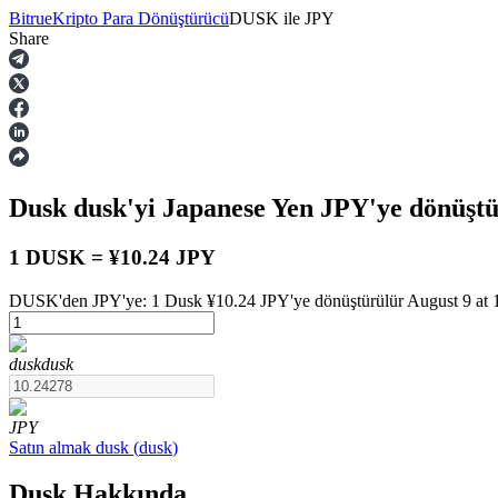
Bitrue
Kripto Para Dönüştürücü
DUSK
ile
JPY
Share
Vadeli İşlemler
Dusk
dusk
'yi Japanese Yen
JPY
'ye dönüşt
1 DUSK = ¥10.24 JPY
DUSK'den JPY'ye: 1 Dusk ¥10.24 JPY'ye dönüştürülür August 9 at 1
USDT Vadeli İşlemleri
dusk
dusk
Teminat olarak USDT kullanan vadeli işlemler
JPY
Satın almak
dusk
(
dusk
)
Dusk Hakkında