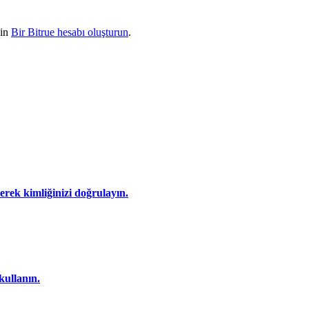
çin
Bir Bitrue hesabı oluşturun
.
eyerek kimliğinizi doğrulayın.
kullanın.