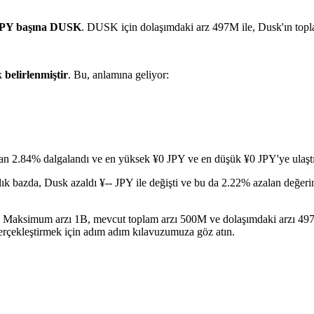
JPY başına DUSK
. DUSK için dolaşımdaki arz 497M ile, Dusk'ın topl
k
belirlenmiştir
. Bu, anlamına geliyor:
ran 2.84% dalgalandı ve en yüksek ¥0 JPY ve en düşük ¥0 JPY'ye ulaştı
lık bazda, Dusk azaldı ¥-- JPY ile değişti ve bu da 2.22% azalan değeri
ir. Maksimum arzı 1B, mevcut toplam arzı 500M ve dolaşımdaki arzı 497
gerçekleştirmek için adım adım kılavuzumuza göz atın.