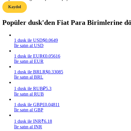
Kaydol
Rehber
Popüler dusk'den Fiat Para Birimlerine d
Vadeli İşlemler Başlangıç Kılavuzu
1
dusk
ile
USD
$
0.0649
İle satın al USD
1
dusk
ile
EUR
€
0.05616
İle satın al EUR
1
dusk
ile
BRL
R$
0.33085
İle satın al BRL
Ticaret stratejileri
1
dusk
ile
RUB
₽
5.3
Nasıl kârlı kalabileceğinizi öğrenin
İle satın al RUB
1
dusk
ile
GBP
£
0.04811
İle satın al GBP
1
dusk
ile
INR
₹
6.18
İle satın al INR