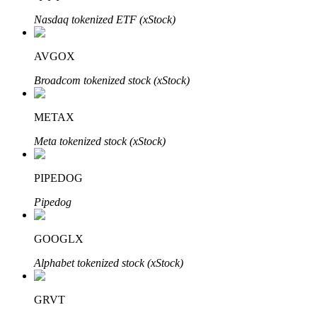
Nasdaq tokenized ETF (xStock)
BTR Kilitleme
AVGOX
BTR sahiplerine özel yatırımlar
Broadcom tokenized stock (xStock)
METAX
Meta tokenized stock (xStock)
PIPEDOG
Pipedog
Krediler
Kripto destekli borçlanma hizmeti
GOOGLX
Alphabet tokenized stock (xStock)
GRVT