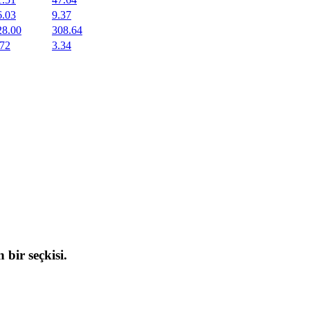
6.03
9.37
28.00
308.64
.72
3.34
 bir seçkisi.