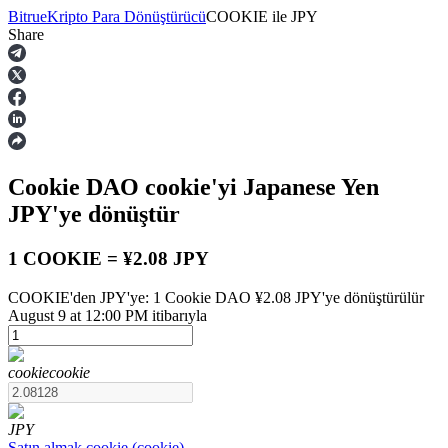
Bitrue
Kripto Para Dönüştürücü
COOKIE
ile
JPY
Share
Vadeli İşlemler
Cookie DAO
cookie
'yi Japanese Yen
JPY
'ye dönüştür
1 COOKIE = ¥2.08 JPY
COOKIE'den JPY'ye: 1 Cookie DAO ¥2.08 JPY'ye dönüştürülür
USDT Vadeli İşlemleri
August 9 at 12:00 PM itibarıyla
Teminat olarak USDT kullanan vadeli işlemler
cookie
cookie
JPY
Satın almak
cookie
(
cookie
)