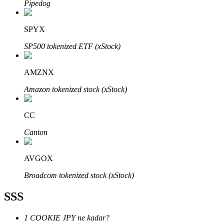
Pipedog
SPYX
SP500 tokenized ETF (xStock)
Bitrue Ortakları
AMZNX
Amazon tokenized stock (xStock)
CC
Canton
AVGOX
Bitrue İş Ortağı
Broadcom tokenized stock (xStock)
Kullanıcı başına %65'e kadar komisyon!
SSS
1 COOKIE JPY ne kadar?