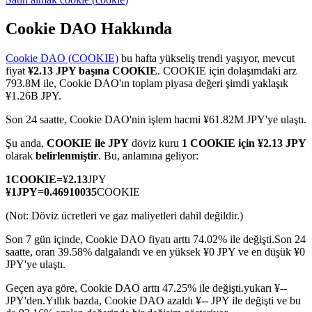
Cookie DAO Hakkında
Cookie DAO (COOKIE)
bu hafta yükseliş trendi yaşıyor, mevcut
COIN-M Vadeli İşlemleri
fiyat
¥2.13 JPY başına COOKIE
. COOKIE için dolaşımdaki arz
793.8M ile, Cookie DAO'ın toplam piyasa değeri şimdi yaklaşık
Kripto Para Vadeli İşlemleri
¥1.26B JPY.
Son 24 saatte, Cookie DAO'nin işlem hacmi ¥61.82M JPY'ye ulaştı.
TradFi
Şu anda,
COOKIE ile JPY
döviz kuru
1 COOKIE için ¥2.13 JPY
olarak
belirlenmiştir
. Bu, anlamına geliyor:
Hisse senetleri, döviz, değerli metaller ve emtia türevleri
1
COOKIE
=
¥
2.13
JPY
¥
1
JPY
=
0.46910035
COOKIE
(Not: Döviz ücretleri ve gaz maliyetleri dahil değildir.)
Son 7 gün içinde, Cookie DAO fiyatı arttı 74.02% ile değişti.
Son 24
saatte, oran 39.58% dalgalandı ve en yüksek ¥0 JPY ve en düşük ¥0
JPY'ye ulaştı.
Geçen aya göre, Cookie DAO arttı 47.25% ile değişti.yukarı ¥--
JPY'den.
Yıllık bazda, Cookie DAO azaldı ¥-- JPY ile değişti ve bu
USDC Vadeli İşlemleri