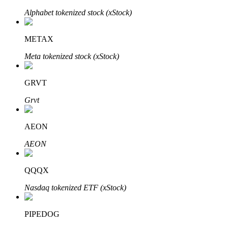
Alphabet tokenized stock (xStock)
METAX
Otomatik Yatırım
Meta tokenized stock (xStock)
Uzun vadeli kâr ve esnek çıkarlar elde edin
GRVT
Grvt
AEON
AEON
Stake Etmeyi Öğrenin
QQQX
Pasif gelir kazanma hakkında bilgi edinin
Nasdaq tokenized ETF (xStock)
Bitrue
AI
PIPEDOG