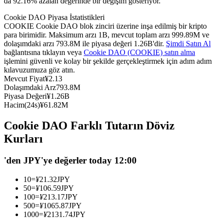
da 92.16% azalan değerinde bir değişim gösteriyor.
USDC'yi teminat olarak kullanan vadeli işlemler
Cookie DAO Piyasa İstatistikleri
COOKIE Cookie DAO blok zinciri üzerine inşa edilmiş bir kripto
para birimidir. Maksimum arzı 1B, mevcut toplam arzı 999.89M ve
dolaşımdaki arzı 793.8M ile piyasa değeri 1.26B'dir.
Şimdi Satın Al
bağlantısına tıklayın veya
Cookie DAO (COOKIE) satın alma
işlemini güvenli ve kolay bir şekilde gerçekleştirmek için adım adım
kılavuzumuza göz atın.
Mevcut Fiyat
¥
2.13
Dolaşımdaki Arz
793.8M
Piyasa Değeri
¥
1.26B
Hacim(24s)
¥
61.82M
Kopya Ticaret
Cookie DAO Farklı Tutarın Döviz
En iyi traderlarla güçlerinizi birleştirin
Kurları
'den JPY'ye değerler today 12:00
10
=
¥
21.32
JPY
50
=
¥
106.59
JPY
100
=
¥
213.17
JPY
500
=
¥
1065.87
JPY
1000
=
¥
2131.74
JPY