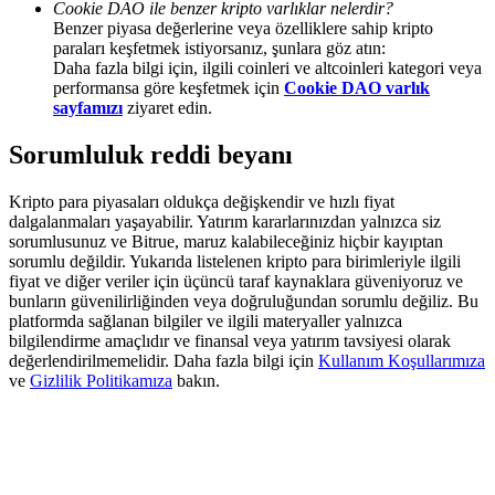
Cookie DAO ile benzer kripto varlıklar nelerdir?
Deposit & Trade BTC to Share 25000 USDT prize pool!
Benzer piyasa değerlerine veya özelliklere sahip kripto
paraları keşfetmek istiyorsanız, şunlara göz atın:
Daha fazla bilgi için, ilgili coinleri ve altcoinleri kategori veya
performansa göre keşfetmek için
Cookie DAO varlık
Deposit CASHCAT & Win
sayfamızı
ziyaret edin.
Share 500000 CASHCAT prize pool
Sorumluluk reddi beyanı
Kripto para piyasaları oldukça değişkendir ve hızlı fiyat
dalgalanmaları yaşayabilir. Yatırım kararlarınızdan yalnızca siz
Exclusive for BitMart Users
sorumlusunuz ve Bitrue, maruz kalabileceğiniz hiçbir kayıptan
sorumlu değildir. Yukarıda listelenen kripto para birimleriyle ilgili
Register & Trade to Win 500,000 USDT
fiyat ve diğer veriler için üçüncü taraf kaynaklara güveniyoruz ve
bunların güvenilirliğinden veya doğruluğundan sorumlu değiliz. Bu
platformda sağlanan bilgiler ve ilgili materyaller yalnızca
bilgilendirme amaçlıdır ve finansal veya yatırım tavsiyesi olarak
değerlendirilmemelidir. Daha fazla bilgi için
Kullanım Koşullarımıza
Precious Metals Trading Carnival
ve
Gizlilik Politikamıza
bakın.
Trade Gold & Silver · 33,333 USDT Bonus