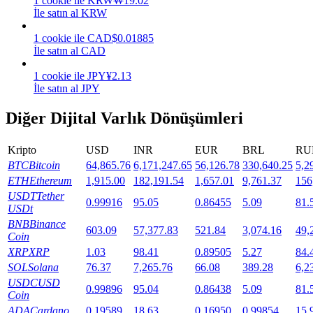
1
cookie
ile
KRW
₩
19.02
İle satın al KRW
Staking
1
cookie
ile
CAD
$
0.01885
Yüksek getiri ve anında erişim
İle satın al CAD
1
cookie
ile
JPY
¥
2.13
İle satın al JPY
Diğer Dijital Varlık Dönüşümleri
Kripto
USD
INR
EUR
BRL
RU
BTC
Bitcoin
64,865.76
6,171,247.65
56,126.78
330,640.25
5,2
ETH
Ethereum
1,915.00
182,191.54
1,657.01
9,761.37
156
Launchpool
USDT
Tether
0.99916
95.05
0.86455
5.09
81.
USDt
Popüler token'lar kazanmak için esnek staking
BNB
Binance
603.09
57,377.83
521.84
3,074.16
49,
Coin
XRP
XRP
1.03
98.41
0.89505
5.27
84.
SOL
Solana
76.37
7,265.76
66.08
389.28
6,2
USDC
USD
0.99896
95.04
0.86438
5.09
81.
Coin
ADA
Cardano
0.19589
18.63
0.16950
0.99854
15.