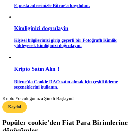
E-posta adresinizle Bitrue'a kaydolun.
Rehber
Vadeli İşlemler Başlangıç Kılavuzu
Kimliginizi dogrulayin
Kişisel bilgilerinizi girip geçerli bir Fotoğraflı Kimlik
yükleyerek kimliğinizi doğrulayın.
Kripto Satın Alın！
Bitrue'da Cookie DAO satın almak için çeşitli ödeme
Ticaret stratejileri
seçeneklerini kullanın.
Nasıl kârlı kalabileceğinizi öğrenin
Kripto Yolculuğunuza Şimdi Başlayın!
Kaydol
Popüler cookie'den Fiat Para Birimlerine
dönüşümler