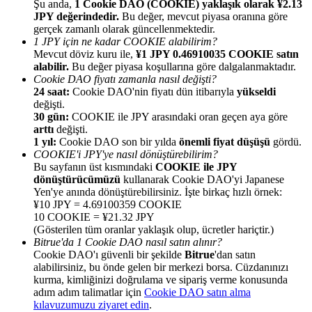
Şu anda,
1 Cookie DAO (COOKIE) yaklaşık olarak ¥2.13
JPY değerindedir.
Bu değer, mevcut piyasa oranına göre
gerçek zamanlı olarak güncellenmektedir.
1 JPY için ne kadar COOKIE alabilirim?
Mevcut döviz kuru ile,
¥1 JPY 0.46910035 COOKIE satın
alabilir.
Bu değer piyasa koşullarına göre dalgalanmaktadır.
Cookie DAO fiyatı zamanla nasıl değişti?
Yönlendirme
24 saat:
Cookie DAO'nin fiyatı dün itibarıyla
yükseldi
Arkadaşını davet et, nakit ödüller kazan
değişti.
30 gün:
COOKIE ile JPY arasındaki oran geçen aya göre
BTC Welcome Rewards
arttı
değişti.
1 yıl:
Cookie DAO son bir yılda
önemli fiyat düşüşü
gördü.
COOKIE'i JPY'ye nasıl dönüştürebilirim?
Bu sayfanın üst kısmındaki
COOKIE ile JPY
dönüştürücümüzü
kullanarak Cookie DAO'yi Japanese
Yen'ye anında dönüştürebilirsiniz. İşte birkaç hızlı örnek:
¥10 JPY = 4.69100359 COOKIE
10 COOKIE = ¥21.32 JPY
(Gösterilen tüm oranlar yaklaşık olup, ücretler hariçtir.)
Bitrue'da 1 Cookie DAO nasıl satın alınır?
Cookie DAO'ı güvenli bir şekilde
Bitrue
'dan satın
alabilirsiniz, bu önde gelen bir merkezi borsa. Cüzdanınızı
kurma, kimliğinizi doğrulama ve sipariş verme konusunda
adım adım talimatlar için
Cookie DAO satın alma
BTC Welcome Rewards
kılavuzumuzu ziyaret edin
.