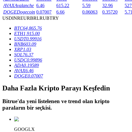
AVAX
Avalanche
6.46
615.22
5.59
32.96
527
DOGE
Dogecoin
0.07007
6.66
0.06063
0.35720
5.7
USD
INR
EUR
BRL
RUB
TRY
BTR Kilitleme
BTC
64,865.76
BTR sahiplerine özel yatırımlar
ETH
1,915.00
USDT
0.99916
BNB
603.09
XRP
1.03
SOL
76.37
USDC
0.99896
ADA
0.19589
AVAX
6.46
DOGE
0.07007
Daha Fazla Kripto Parayı Keşfedin
Krediler
Kripto destekli borçlanma hizmeti
Bitrue
'da yeni listelenen ve trend olan kripto
paraların bir seçkisi.
GOOGLX