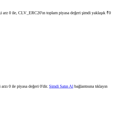
 arz 0 ile, CLV_ERC20'ın toplam piyasa değeri şimdi yaklaşık ₹0
zı 0 ile piyasa değeri 0'dir.
Şimdi Satın Al
bağlantısına tıklayın