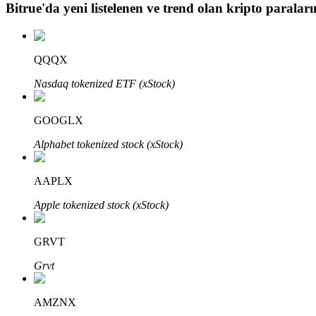
Bitrue
'da yeni listelenen ve trend olan kripto paraların
BTR Kilitleme
QQQX
BTR sahiplerine özel yatırımlar
Nasdaq tokenized ETF (xStock)
GOOGLX
Alphabet tokenized stock (xStock)
AAPLX
Apple tokenized stock (xStock)
Krediler
Kripto destekli borçlanma hizmeti
GRVT
Grvt
AMZNX