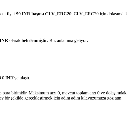
cut fiyat
₹0 INR başına CLV_ERC20
. CLV_ERC20 için dolaşımdaki
 INR
olarak
belirlenmiştir
. Bu, anlamına geliyor:
₹0 INR'ye ulaştı.
ra birimidir. Maksimum arzı 0, mevcut toplam arzı 0 ve dolaşımdaki ar
ay bir şekilde gerçekleştirmek için adım adım kılavuzumuza göz atın.