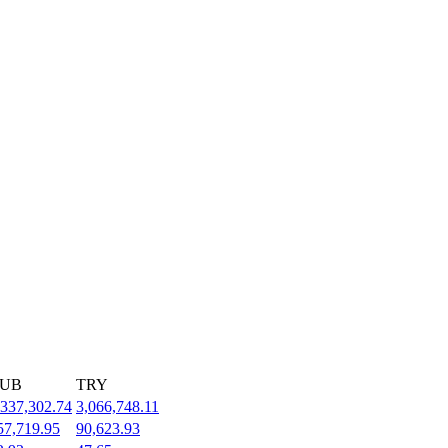
UB
TRY
,337,302.74
3,066,748.11
57,719.95
90,623.93