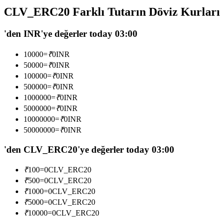
CLV_ERC20 Farklı Tutarın Döviz Kurları
USDC'yi teminat olarak kullanan vadeli işlemler
'den INR'ye değerler today 03:00
10000
=
₹
0
INR
50000
=
₹
0
INR
100000
=
₹
0
INR
500000
=
₹
0
INR
1000000
=
₹
0
INR
5000000
=
₹
0
INR
Kopya Ticaret
10000000
=
₹
0
INR
En iyi traderlarla güçlerinizi birleştirin
50000000
=
₹
0
INR
'den CLV_ERC20'ye değerler today 03:00
₹
100
=
0
CLV_ERC20
₹
500
=
0
CLV_ERC20
₹
1000
=
0
CLV_ERC20
₹
5000
=
0
CLV_ERC20
₹
10000
=
0
CLV_ERC20