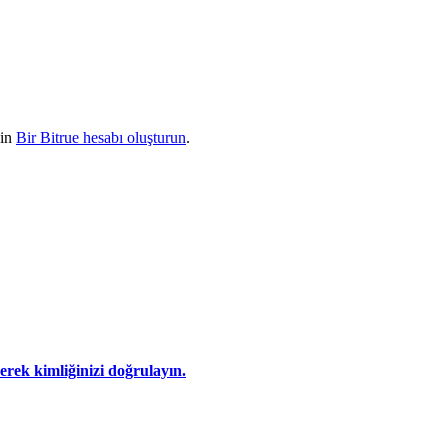
çin
Bir Bitrue hesabı oluşturun
.
eyerek kimliğinizi doğrulayın.