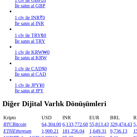
1
clv
ile
GBP
£
0
İle satın al GBP
Kazan
1
clv
ile
INR
₹
0
İle satın al INR
1
clv
ile
TRY
₺
0
İle satın al TRY
1
clv
ile
KRW
₩
0
İle satın al KRW
1
clv
ile
CAD
$
0
İle satın al CAD
Power Piggy
1
clv
ile
JPY
¥
0
Günlük rekabetçi ödüller kazanın
İle satın al JPY
Diğer Dijital Varlık Dönüşümleri
Kripto
USD
INR
EUR
BRL
R
BTC
Bitcoin
64,304.00
6,133,772.60
55,813.43
329,474.43
5
ETH
Ethereum
1,900.21
181,256.04
1,649.31
9,736.13
1