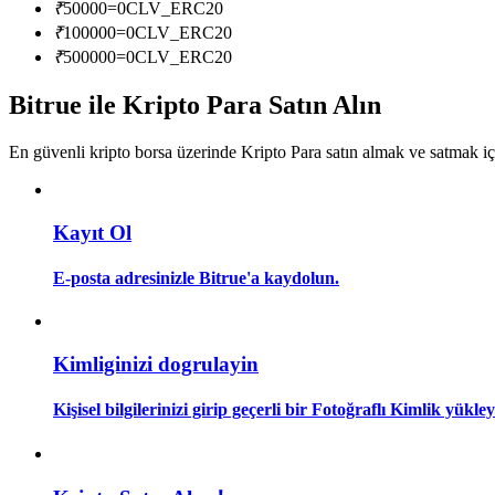
₹
50000
=
0
CLV_ERC20
Kopya Tüccarı Olun
₹
100000
=
0
CLV_ERC20
Kâr paylaşımı ve kopya ticaret komisyonlarının tadını çıkarın
₹
500000
=
0
CLV_ERC20
Bitrue ile Kripto Para Satın Alın
En güvenli kripto borsa üzerinde Kripto Para satın almak ve satmak i
Kayıt Ol
E-posta adresinizle Bitrue'a kaydolun.
Bilgi
Ticaret bilgileri vb. dahil olmak üzere büyük veri analizi.
Kimliginizi dogrulayin
Kişisel bilgilerinizi girip geçerli bir Fotoğraflı Kimlik yükl