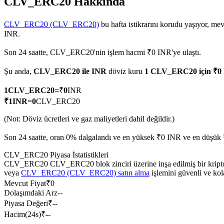
CLV_ERC20 Hakkında
CLV_ERC20 (CLV_ERC20)
bu hafta istikrarını korudu yaşıyor, mev
INR.
COIN-M Vadeli İşlemleri
Son 24 saatte, CLV_ERC20'nin işlem hacmi ₹0 INR'ye ulaştı.
Kripto Para Vadeli İşlemleri
Şu anda,
CLV_ERC20 ile INR
döviz kuru
1 CLV_ERC20 için ₹0
1
CLV_ERC20
=
₹
0
INR
TradFi
₹
1
INR
=
0
CLV_ERC20
Hisse senetleri, döviz, değerli metaller ve emtia türevleri
(Not: Döviz ücretleri ve gaz maliyetleri dahil değildir.)
Son 24 saatte, oran 0% dalgalandı ve en yüksek ₹0 INR ve en düşük 
CLV_ERC20 Piyasa İstatistikleri
CLV_ERC20 CLV_ERC20 blok zinciri üzerine inşa edilmiş bir kripto pa
veya
CLV_ERC20 (CLV_ERC20) satın alma
işlemini güvenli ve kol
Mevcut Fiyat
₹
0
Dolaşımdaki Arz
--
Piyasa Değeri
₹
--
Hacim(24s)
₹
--
USDC Vadeli İşlemleri