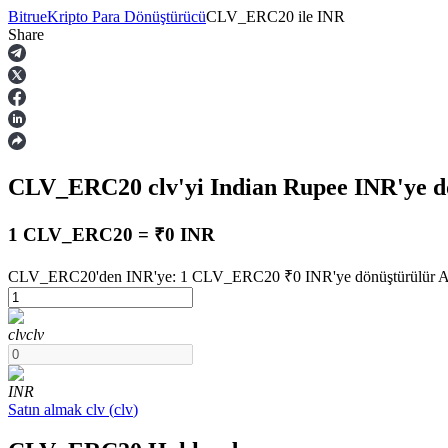
Bitrue
Kripto Para Dönüştürücü
CLV_ERC20
ile
INR
Share
Vadeli İşlemler
CLV_ERC20
clv
'yi Indian Rupee
INR
'ye 
1 CLV_ERC20 = ₹0 INR
CLV_ERC20'den INR'ye: 1 CLV_ERC20 ₹0 INR'ye dönüştürülür Augu
USDT Vadeli İşlemleri
clv
clv
Teminat olarak USDT kullanan vadeli işlemler
INR
Satın almak
clv
(
clv
)