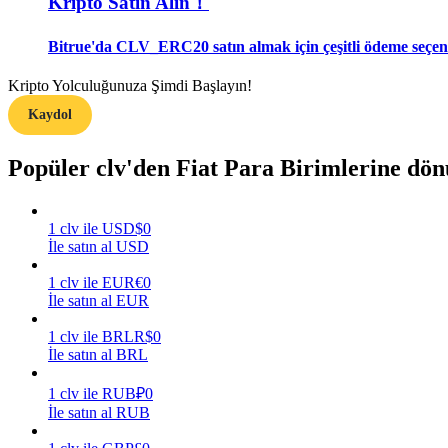
Kripto Satın Alın！
Rehber
Bitrue'da CLV_ERC20 satın almak için çeşitli ödeme seçene
Vadeli İşlemler Başlangıç Kılavuzu
Kripto Yolculuğunuza Şimdi Başlayın!
Kaydol
Popüler clv'den Fiat Para Birimlerine dö
1
clv
ile
USD
$
0
İle satın al USD
Ticaret stratejileri
1
clv
ile
EUR
€
0
İle satın al EUR
Nasıl kârlı kalabileceğinizi öğrenin
1
clv
ile
BRL
R$
0
İle satın al BRL
1
clv
ile
RUB
₽
0
İle satın al RUB