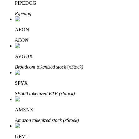
PIPEDOG
Pipedog
AEON
Bitrue Ortakları
AEON
AVGOX
Broadcom tokenized stock (xStock)
SPYX
SP500 tokenized ETF (xStock)
Bitrue İş Ortağı
AMZNX
Kullanıcı başına %65'e kadar komisyon!
Amazon tokenized stock (xStock)
GRVT