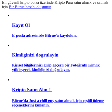
En güvenli kripto borsa üzerinde Kripto Para satın almak ve satmak
için
Bir Bitrue hesabı oluşturun
.
Rehber
Vadeli İşlemler Başlangıç Kılavuzu
Kayıt Ol
E-posta adresinizle Bitrue'a kaydolun.
Kimliginizi dogrulayin
Kişisel bilgilerinizi girip geçerli bir Fotoğraflı Kimlik
yükleyerek kimliğinizi doğrulayın.
Ticaret stratejileri
Nasıl kârlı kalabileceğinizi öğrenin
Kripto Satın Alın！
Bitrue'da Just a chill guy satın almak için çeşitli ödeme
seçeneklerini kullanın.