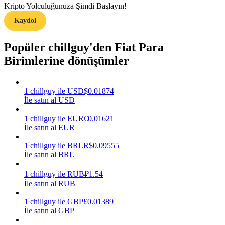
Kripto Yolculuğunuza Şimdi Başlayın!
Kazan
Kaydol
Popüler chillguy'den Fiat Para
Birimlerine dönüşümler
1
chillguy
ile
USD
$
0.01874
İle satın al USD
1
chillguy
ile
EUR
€
0.01621
Power Piggy
İle satın al EUR
Günlük rekabetçi ödüller kazanın
1
chillguy
ile
BRL
R$
0.09555
İle satın al BRL
1
chillguy
ile
RUB
₽
1.54
İle satın al RUB
1
chillguy
ile
GBP
£
0.01389
İle satın al GBP