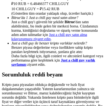
Deposit & Trade BTC to Share 25000 USDT prize pool!
₽10 RUB = 6.48466377 CHILLGUY
10 CHILLGUY = ₽15.42 RUB
(Gösterilen tüm oranlar yaklaşık olup, ücretler hariçtir.)
Bitrue'da 1 Just a chill guy nasıl satın alınır?
Just a chill guy'ı güvenli bir şekilde
Bitrue
'dan satın
Deposit CASHCAT & Win
alabilirsiniz, bu önde gelen bir merkezi borsa. Cüzdanınızı
Share 500000 CASHCAT prize pool
kurma, kimliğinizi doğrulama ve sipariş verme konusunda
adım adım talimatlar için
Just a chill guy satın alma
kılavuzumuzu ziyaret edin
.
Just a chill guy ile benzer kripto varlıklar nelerdir?
Benzer piyasa değerlerine veya özelliklere sahip kripto
Exclusive for BitMart Users
paraları keşfetmek istiyorsanız, şunlara göz atın:
Daha fazla bilgi için, ilgili coinleri ve altcoinleri kategori veya
Register & Trade to Win 500,000 USDT
performansa göre keşfetmek için
Just a chill guy varlık
sayfamızı
ziyaret edin.
Sorumluluk reddi beyanı
Precious Metals Trading Carnival
Kripto para piyasaları oldukça değişkendir ve hızlı fiyat
Trade Gold & Silver · 33,333 USDT Bonus
dalgalanmaları yaşayabilir. Yatırım kararlarınızdan yalnızca siz
sorumlusunuz ve Bitrue, maruz kalabileceğiniz hiçbir kayıptan
sorumlu değildir. Yukarıda listelenen kripto para birimleriyle ilgili
fiyat ve diğer veriler için üçüncü taraf kaynaklara güveniyoruz ve
bunların güvenilirliğinden veya doğruluğundan sorumlu değiliz. Bu