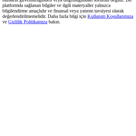
USDT New User Exclusive 10% APR
platformda sağlanan bilgiler ve ilgili materyaller yalnızca
bilgilendirme amaçlıdır ve finansal veya yatırım tavsiyesi olarak
USDT Flexible Staking | Daily Rewards
değerlendirilmemelidir. Daha fazla bilgi için
Kullanım Koşullarımıza
ve
Gizlilik Politikamıza
bakın.
BTC New User Exclusive: 6.5% APR
BTC Flexible Staking | Daily Rewards
Daha Fazla Etkinlik
Ödüller ve özel hediyeler kazanın
Ödül Merkezi