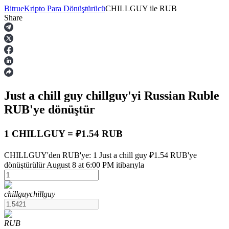
Bitrue
Kripto Para Dönüştürücü
CHILLGUY
ile
RUB
Share
Vadeli İşlemler
Just a chill guy
chillguy
'yi Russian Ruble
RUB
'ye dönüştür
1 CHILLGUY = ₽1.54 RUB
USDT Vadeli İşlemleri
CHILLGUY'den RUB'ye: 1 Just a chill guy ₽1.54 RUB'ye
dönüştürülür August 8 at 6:00 PM itibarıyla
Teminat olarak USDT kullanan vadeli işlemler
chillguy
chillguy
RUB