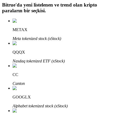
Bitrue
'da yeni listelenen ve trend olan kripto
paraların bir seçkisi.
Otomatik Yatırım
METAX
Uzun vadeli kâr ve esnek çıkarlar elde edin
Meta tokenized stock (xStock)
QQQX
Nasdaq tokenized ETF (xStock)
CC
Canton
Stake Etmeyi Öğrenin
Pasif gelir kazanma hakkında bilgi edinin
GOOGLX
Bitrue
AI
Alphabet tokenized stock (xStock)