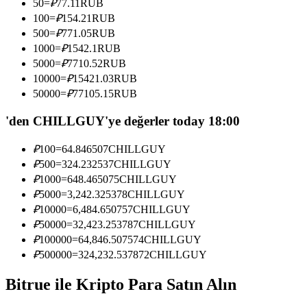
50
=
₽
77.11
RUB
Kopya Tüccarı Olun
100
=
₽
154.21
RUB
500
=
₽
771.05
RUB
Kâr paylaşımı ve kopya ticaret komisyonlarının tadını çıkarın
1000
=
₽
1542.1
RUB
5000
=
₽
7710.52
RUB
10000
=
₽
15421.03
RUB
50000
=
₽
77105.15
RUB
'den CHILLGUY'ye değerler today 18:00
₽
100
=
64.846507
CHILLGUY
₽
500
=
324.232537
CHILLGUY
Bilgi
₽
1000
=
648.465075
CHILLGUY
₽
5000
=
3,242.325378
CHILLGUY
Ticaret bilgileri vb. dahil olmak üzere büyük veri analizi.
₽
10000
=
6,484.650757
CHILLGUY
₽
50000
=
32,423.253787
CHILLGUY
₽
100000
=
64,846.507574
CHILLGUY
₽
500000
=
324,232.537872
CHILLGUY
Bitrue ile Kripto Para Satın Alın