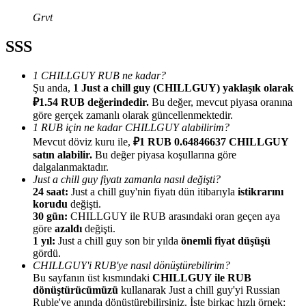
Grvt
SSS
1 CHILLGUY RUB ne kadar?
Yönlendirme
Şu anda,
1 Just a chill guy (CHILLGUY) yaklaşık olarak
Arkadaşını davet et, nakit ödüller kazan
₽1.54 RUB değerindedir.
Bu değer, mevcut piyasa oranına
göre gerçek zamanlı olarak güncellenmektedir.
BTC Welcome Rewards
1 RUB için ne kadar CHILLGUY alabilirim?
Mevcut döviz kuru ile,
₽1 RUB 0.64846637 CHILLGUY
satın alabilir.
Bu değer piyasa koşullarına göre
dalgalanmaktadır.
Just a chill guy fiyatı zamanla nasıl değişti?
24 saat:
Just a chill guy'nin fiyatı dün itibarıyla
istikrarını
korudu
değişti.
30 gün:
CHILLGUY ile RUB arasındaki oran geçen aya
göre
azaldı
değişti.
1 yıl:
Just a chill guy son bir yılda
önemli fiyat düşüşü
gördü.
CHILLGUY'i RUB'ye nasıl dönüştürebilirim?
Bu sayfanın üst kısmındaki
CHILLGUY ile RUB
BTC Welcome Rewards
dönüştürücümüzü
kullanarak Just a chill guy'yi Russian
Ruble'ye anında dönüştürebilirsiniz. İşte birkaç hızlı örnek: