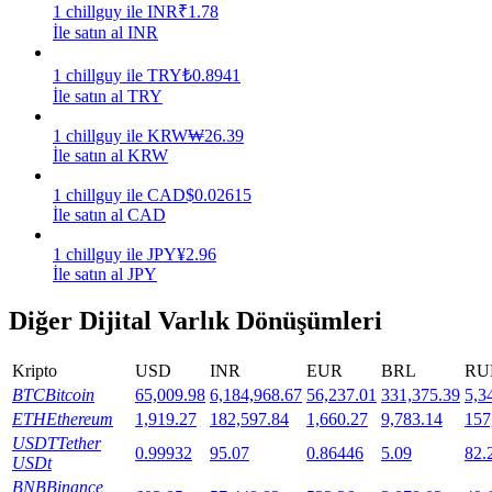
1
chillguy
ile
INR
₹
1.78
İle satın al INR
Staking
1
chillguy
ile
TRY
₺
0.8941
Yüksek getiri ve anında erişim
İle satın al TRY
1
chillguy
ile
KRW
₩
26.39
İle satın al KRW
1
chillguy
ile
CAD
$
0.02615
İle satın al CAD
1
chillguy
ile
JPY
¥
2.96
İle satın al JPY
Launchpool
Diğer Dijital Varlık Dönüşümleri
Popüler token'lar kazanmak için esnek staking
Kripto
USD
INR
EUR
BRL
RU
BTC
Bitcoin
65,009.98
6,184,968.67
56,237.01
331,375.39
5,3
ETH
Ethereum
1,919.27
182,597.84
1,660.27
9,783.14
157
USDT
Tether
0.99932
95.07
0.86446
5.09
82.
USDt
BNB
Binance