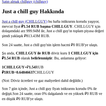
Satın almak
chillguy
(
chillguy
)
Just a chill guy Hakkında
Just a chill guy (CHILLGUY)
bu hafta istikrarını korudu yaşıyor,
COIN-M Vadeli İşlemleri
mevcut fiyat
₽1.54 RUB başına CHILLGUY
. CHILLGUY için
Kripto Para Vadeli İşlemleri
dolaşımdaki arz 999.94M ile, Just a chill guy'ın toplam piyasa değeri
şimdi yaklaşık ₽813.43M RUB.
Son 24 saatte, Just a chill guy'nin işlem hacmi ₽0 RUB'ye ulaştı.
TradFi
Şu anda,
CHILLGUY ile RUB
döviz kuru
1 CHILLGUY için
Hisse senetleri, döviz, değerli metaller ve emtia türevleri
₽1.54 RUB
olarak
belirlenmiştir
. Bu, anlamına geliyor:
1
CHILLGUY
=
₽
1.54
RUB
₽
1
RUB
=
0.64846637
CHILLGUY
(Not: Döviz ücretleri ve gaz maliyetleri dahil değildir.)
Son 7 gün içinde, Just a chill guy fiyatı istikrarını korudu 0% ile
değişti.
Son 24 saatte, oran 0% dalgalandı ve en yüksek ₽0 RUB ve
en düşük ₽0 RUB'ye ulaştı.
USDC Vadeli İşlemleri