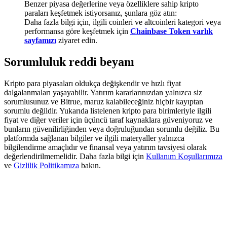
Benzer piyasa değerlerine veya özelliklere sahip kripto
Deposit & Trade BTC to Share 25000 USDT prize pool!
paraları keşfetmek istiyorsanız, şunlara göz atın:
Daha fazla bilgi için, ilgili coinleri ve altcoinleri kategori veya
performansa göre keşfetmek için
Chainbase Token varlık
sayfamızı
ziyaret edin.
Deposit CASHCAT & Win
Sorumluluk reddi beyanı
Share 500000 CASHCAT prize pool
Kripto para piyasaları oldukça değişkendir ve hızlı fiyat
dalgalanmaları yaşayabilir. Yatırım kararlarınızdan yalnızca siz
sorumlusunuz ve Bitrue, maruz kalabileceğiniz hiçbir kayıptan
Exclusive for BitMart Users
sorumlu değildir. Yukarıda listelenen kripto para birimleriyle ilgili
fiyat ve diğer veriler için üçüncü taraf kaynaklara güveniyoruz ve
Register & Trade to Win 500,000 USDT
bunların güvenilirliğinden veya doğruluğundan sorumlu değiliz. Bu
platformda sağlanan bilgiler ve ilgili materyaller yalnızca
bilgilendirme amaçlıdır ve finansal veya yatırım tavsiyesi olarak
değerlendirilmemelidir. Daha fazla bilgi için
Kullanım Koşullarımıza
ve
Gizlilik Politikamıza
bakın.
Precious Metals Trading Carnival
Trade Gold & Silver · 33,333 USDT Bonus