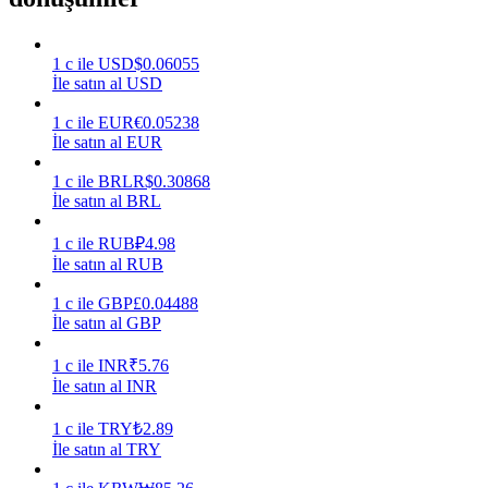
Kazan
1
c
ile
USD
$
0.06055
İle satın al USD
1
c
ile
EUR
€
0.05238
İle satın al EUR
1
c
ile
BRL
R$
0.30868
İle satın al BRL
1
c
ile
RUB
₽
4.98
İle satın al RUB
Power Piggy
1
c
ile
GBP
£
0.04488
Günlük rekabetçi ödüller kazanın
İle satın al GBP
1
c
ile
INR
₹
5.76
İle satın al INR
1
c
ile
TRY
₺
2.89
İle satın al TRY