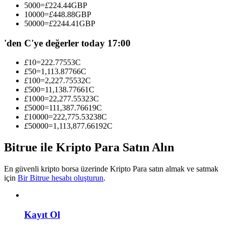
5000
=
£
224.44
GBP
Kopya Tüccarı Olun
10000
=
£
448.88
GBP
50000
=
£
2244.41
GBP
Kâr paylaşımı ve kopya ticaret komisyonlarının tadını çıkarın
'den C'ye değerler today 17:00
£
10
=
222.77553
C
£
50
=
1,113.87766
C
£
100
=
2,227.75532
C
£
500
=
11,138.77661
C
£
1000
=
22,277.55323
C
£
5000
=
111,387.76619
C
£
10000
=
222,775.53238
C
£
50000
=
1,113,877.66192
C
Bilgi
Ticaret bilgileri vb. dahil olmak üzere büyük veri analizi.
Bitrue ile Kripto Para Satın Alın
En güvenli kripto borsa üzerinde Kripto Para satın almak ve satmak
için
Bir Bitrue hesabı oluşturun
.
Kayıt Ol