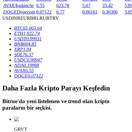
AVAX
Avalanche
6.55
623.78
5.67
33.42
539
DOGE
Dogecoin
0.07122
6.77
0.06161
0.36306
5.8
USD
INR
EUR
BRL
RUB
TRY
BTR Kilitleme
BTC
65,063.64
BTR sahiplerine özel yatırımlar
ETH
1,922.74
USDT
0.99931
BNB
604.85
XRP
1.04
SOL
76.37
USDC
0.99947
ADA
0.19998
AVAX
6.55
DOGE
0.07122
Daha Fazla Kripto Parayı Keşfedin
Krediler
Kripto destekli borçlanma hizmeti
Bitrue
'da yeni listelenen ve trend olan kripto
paraların bir seçkisi.
GRVT