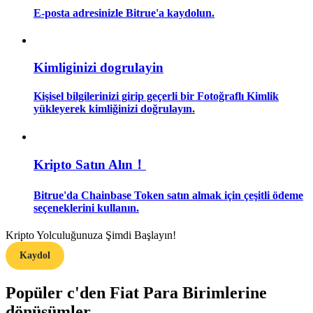
E-posta adresinizle Bitrue'a kaydolun.
Rehber
Vadeli İşlemler Başlangıç Kılavuzu
Kimliginizi dogrulayin
Kişisel bilgilerinizi girip geçerli bir Fotoğraflı Kimlik
yükleyerek kimliğinizi doğrulayın.
Kripto Satın Alın！
Bitrue'da Chainbase Token satın almak için çeşitli ödeme
Ticaret stratejileri
seçeneklerini kullanın.
Nasıl kârlı kalabileceğinizi öğrenin
Kripto Yolculuğunuza Şimdi Başlayın!
Kaydol
Popüler c'den Fiat Para Birimlerine
dönüşümler