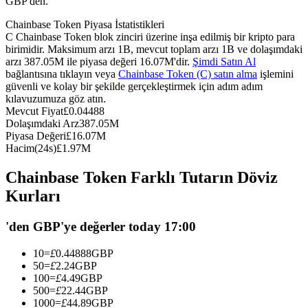
GBP'den.
USDC'yi teminat olarak kullanan vadeli işlemler
Chainbase Token Piyasa İstatistikleri
C Chainbase Token blok zinciri üzerine inşa edilmiş bir kripto para
birimidir. Maksimum arzı 1B, mevcut toplam arzı 1B ve dolaşımdaki
arzı 387.05M ile piyasa değeri 16.07M'dir.
Şimdi Satın Al
bağlantısına tıklayın veya
Chainbase Token (C) satın alma
işlemini
güvenli ve kolay bir şekilde gerçekleştirmek için adım adım
kılavuzumuza göz atın.
Mevcut Fiyat
£
0.04488
Dolaşımdaki Arz
387.05M
Piyasa Değeri
£
16.07M
Hacim(24s)
£
1.97M
Kopya Ticaret
Chainbase Token Farklı Tutarın Döviz
En iyi traderlarla güçlerinizi birleştirin
Kurları
'den GBP'ye değerler today 17:00
10
=
£
0.44888
GBP
50
=
£
2.24
GBP
100
=
£
4.49
GBP
500
=
£
22.44
GBP
1000
=
£
44.89
GBP