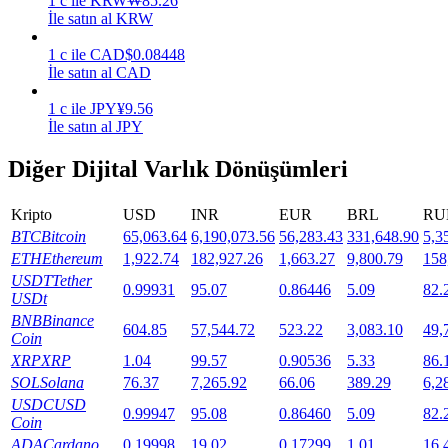
1
c
ile
KRW
₩
85.26
İle satın al KRW
Staking
1
c
ile
CAD
$
0.08448
Yüksek getiri ve anında erişim
İle satın al CAD
1
c
ile
JPY
¥
9.56
İle satın al JPY
Diğer Dijital Varlık Dönüşümleri
Kripto
USD
INR
EUR
BRL
RU
BTC
Bitcoin
65,063.64
6,190,073.56
56,283.43
331,648.90
5,3
ETH
Ethereum
1,922.74
182,927.26
1,663.27
9,800.79
158
Launchpool
USDT
Tether
0.99931
95.07
0.86446
5.09
82.
USDt
Popüler token'lar kazanmak için esnek staking
BNB
Binance
604.85
57,544.72
523.22
3,083.10
49,
Coin
XRP
XRP
1.04
99.57
0.90536
5.33
86.
SOL
Solana
76.37
7,265.92
66.06
389.29
6,2
USDC
USD
0.99947
95.08
0.86460
5.09
82.
Coin
ADA
Cardano
0.19998
19.02
0.17299
1.01
16.