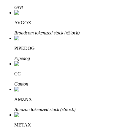
Grvt
AVGOX
Otomatik Yatırım
Broadcom tokenized stock (xStock)
Uzun vadeli kâr ve esnek çıkarlar elde edin
PIPEDOG
Pipedog
CC
Canton
Stake Etmeyi Öğrenin
AMZNX
Pasif gelir kazanma hakkında bilgi edinin
Amazon tokenized stock (xStock)
Bitrue
AI
METAX