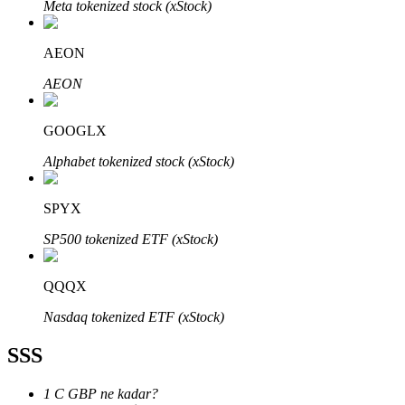
Meta tokenized stock (xStock)
AEON
AEON
Bitrue Ortakları
GOOGLX
Alphabet tokenized stock (xStock)
SPYX
SP500 tokenized ETF (xStock)
QQQX
Bitrue İş Ortağı
Nasdaq tokenized ETF (xStock)
Kullanıcı başına %65'e kadar komisyon!
SSS
1 C GBP ne kadar?