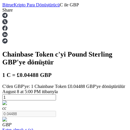
Bitrue
Kripto Para Dönüştürücü
C
ile
GBP
Share
Vadeli İşlemler
Chainbase Token
c
'yi Pound Sterling
GBP
'ye dönüştür
1 C = £0.04488 GBP
C'den GBP'ye: 1 Chainbase Token £0.04488 GBP'ye dönüştürülür
USDT Vadeli İşlemleri
August 8 at 5:00 PM itibarıyla
Teminat olarak USDT kullanan vadeli işlemler
c
c
GBP
Satın almak
c
(
c
)