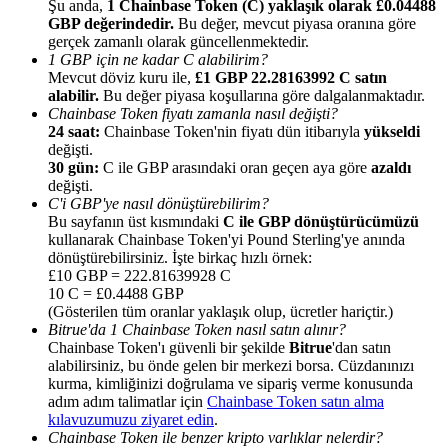
Şu anda,
1 Chainbase Token (C) yaklaşık olarak £0.04488
GBP değerindedir.
Bu değer, mevcut piyasa oranına göre
gerçek zamanlı olarak güncellenmektedir.
1 GBP için ne kadar C alabilirim?
Mevcut döviz kuru ile,
£1 GBP 22.28163992 C satın
alabilir.
Bu değer piyasa koşullarına göre dalgalanmaktadır.
Chainbase Token fiyatı zamanla nasıl değişti?
Yönlendirme
24 saat:
Chainbase Token'nin fiyatı dün itibarıyla
yükseldi
Arkadaşını davet et, nakit ödüller kazan
değişti.
30 gün:
C ile GBP arasındaki oran geçen aya göre
azaldı
BTC Welcome Rewards
değişti.
C'i GBP'ye nasıl dönüştürebilirim?
Bu sayfanın üst kısmındaki
C ile GBP dönüştürücümüzü
kullanarak Chainbase Token'yi Pound Sterling'ye anında
dönüştürebilirsiniz. İşte birkaç hızlı örnek:
£10 GBP = 222.81639928 C
10 C = £0.4488 GBP
(Gösterilen tüm oranlar yaklaşık olup, ücretler hariçtir.)
Bitrue'da 1 Chainbase Token nasıl satın alınır?
Chainbase Token'ı güvenli bir şekilde
Bitrue
'dan satın
alabilirsiniz, bu önde gelen bir merkezi borsa. Cüzdanınızı
kurma, kimliğinizi doğrulama ve sipariş verme konusunda
adım adım talimatlar için
Chainbase Token satın alma
kılavuzumuzu ziyaret edin
.
BTC Welcome Rewards
Chainbase Token ile benzer kripto varlıklar nelerdir?