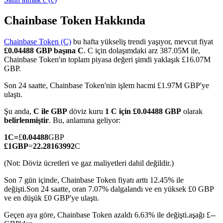
Chainbase Token Hakkında
Chainbase Token (C)
bu hafta yükseliş trendi yaşıyor, mevcut fiyat
COIN-M Vadeli İşlemleri
£0.04488 GBP başına C
. C için dolaşımdaki arz 387.05M ile,
Chainbase Token'ın toplam piyasa değeri şimdi yaklaşık £16.07M
Kripto Para Vadeli İşlemleri
GBP.
Son 24 saatte, Chainbase Token'nin işlem hacmi £1.97M GBP'ye
ulaştı.
TradFi
Şu anda,
C ile GBP
döviz kuru
1 C için £0.04488 GBP
olarak
Hisse senetleri, döviz, değerli metaller ve emtia türevleri
belirlenmiştir
. Bu, anlamına geliyor:
1
C
=
£
0.04488
GBP
£
1
GBP
=
22.28163992
C
(Not: Döviz ücretleri ve gaz maliyetleri dahil değildir.)
Son 7 gün içinde, Chainbase Token fiyatı arttı 12.45% ile
değişti.
Son 24 saatte, oran 7.07% dalgalandı ve en yüksek £0 GBP
ve en düşük £0 GBP'ye ulaştı.
Geçen aya göre, Chainbase Token azaldı 6.63% ile değişti.aşağı £--
USDC Vadeli İşlemleri