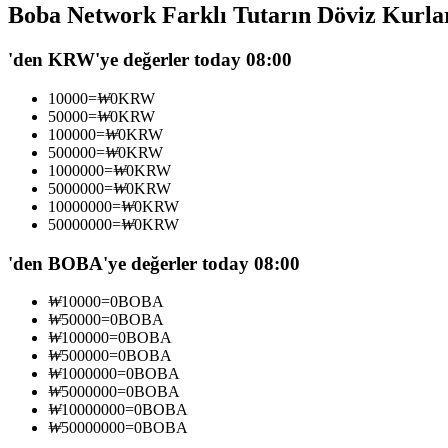
Boba Network Farklı Tutarın Döviz Kurla
USDC'yi teminat olarak kullanan vadeli işlemler
'den KRW'ye değerler today 08:00
10000
=
₩
0
KRW
50000
=
₩
0
KRW
100000
=
₩
0
KRW
500000
=
₩
0
KRW
1000000
=
₩
0
KRW
5000000
=
₩
0
KRW
10000000
=
₩
0
KRW
50000000
=
₩
0
KRW
Kopya Ticaret
En iyi traderlarla güçlerinizi birleştirin
'den BOBA'ye değerler today 08:00
₩
10000
=
0
BOBA
₩
50000
=
0
BOBA
₩
100000
=
0
BOBA
₩
500000
=
0
BOBA
₩
1000000
=
0
BOBA
₩
5000000
=
0
BOBA
₩
10000000
=
0
BOBA
₩
50000000
=
0
BOBA