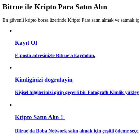
Kopya Tüccarı Olun
Bitrue ile Kripto Para Satın Alın
Kâr paylaşımı ve kopya ticaret komisyonlarının tadını çıkarın
En güvenli kripto borsa üzerinde Kripto Para satın almak ve satmak i
Kayıt Ol
E-posta adresinizle Bitrue'a kaydolun.
Bilgi
Kimliginizi dogrulayin
Ticaret bilgileri vb. dahil olmak üzere büyük veri analizi.
Kişisel bilgilerinizi girip geçerli bir Fotoğraflı Kimlik yükl
Kripto Satın Alın！
Bitrue'da Boba Network satın almak için çeşitli ödeme seçen