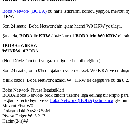
Boba Network (BOBA)
bu hafta istikrarını korudu yaşıyor, mevcut f
KRW.
Son 24 saatte, Boba Network'nin işlem hacmi ₩0 KRW'ye ulaştı.
COIN-M Vadeli İşlemleri
Şu anda,
BOBA ile KRW
döviz kuru
1 BOBA için ₩0 KRW
olara
Kripto Para Vadeli İşlemleri
1
BOBA
=
₩
0
KRW
₩
1
KRW
=
0
BOBA
TradFi
(Not: Döviz ücretleri ve gaz maliyetleri dahil değildir.)
Hisse senetleri, döviz, değerli metaller ve emtia türevleri
Son 24 saatte, oran 0% dalgalandı ve en yüksek ₩0 KRW ve en düş
Yıllık bazda, Boba Network azaldı ₩-- KRW ile değişti ve bu da 8.27
Boba Network Piyasa İstatistikleri
BOBA Boba Network blok zinciri üzerine inşa edilmiş bir kripto par
bağlantısına tıklayın veya
Boba Network (BOBA) satın alma
işlemini
Mevcut Fiyat
₩
0
Dolaşımdaki Arz
493.58M
Piyasa Değeri
₩
13.21B
Hacim(24s)
₩
--
USDC Vadeli İşlemleri