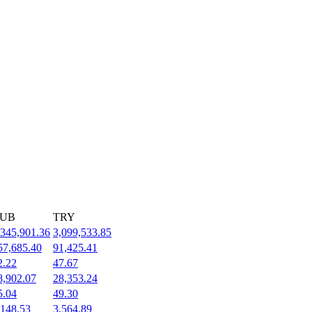
UB
TRY
,345,901.36
3,099,533.85
57,685.40
91,425.41
2.22
47.67
8,902.07
28,353.24
5.04
49.30
,148.53
3,564.89