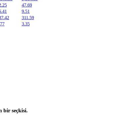
2.25
47.69
6.41
9.51
37.42
311.59
.77
3.35
 bir seçkisi.