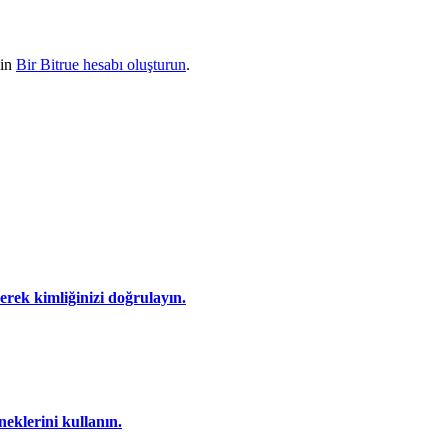
çin
Bir Bitrue hesabı oluşturun
.
eyerek kimliğinizi doğrulayın.
eklerini kullanın.