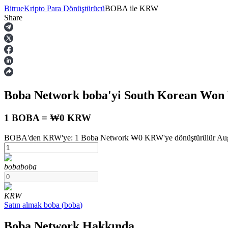
Bitrue
Kripto Para Dönüştürücü
BOBA
ile
KRW
Share
Vadeli İşlemler
Boba Network
boba
'yi South Korean Won
1 BOBA = ₩0 KRW
BOBA'den KRW'ye: 1 Boba Network ₩0 KRW'ye dönüştürülür August
USDT Vadeli İşlemleri
boba
boba
Teminat olarak USDT kullanan vadeli işlemler
KRW
Satın almak
boba
(
boba
)
Boba Network Hakkında