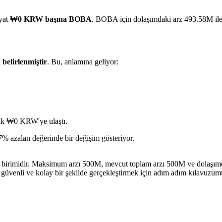
iyat
₩0 KRW başına BOBA
. BOBA için dolaşımdaki arz 493.58M il
k
belirlenmiştir
. Bu, anlamına geliyor:
ük ₩0 KRW'ye ulaştı.
% azalan değerinde bir değişim gösteriyor.
a birimidir. Maksimum arzı 500M, mevcut toplam arzı 500M ve dolaşımd
 güvenli ve kolay bir şekilde gerçekleştirmek için adım adım kılavuzum