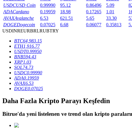
USDC
USD Coin
0.99990
95.12
0.86496
5.09
8
Staking
ADA
Cardano
0.19959
18.98
0.17265
1.01
1
AVAX
Avalanche
6.53
621.51
5.65
33.30
5
Yüksek getiri ve anında erişim
DOGE
Dogecoin
0.07025
6.68
0.06077
0.35813
5
USD
INR
EUR
BRL
RUB
TRY
BTC
64,983.15
ETH
1,916.77
USDT
0.99950
BNB
594.43
XRP
1.03
SOL
74.73
USDC
0.99990
ADA
0.19959
Launchpool
AVAX
6.53
DOGE
0.07025
Popüler token'lar kazanmak için esnek staking
Daha Fazla Kripto Parayı Keşfedin
Bitrue
'da yeni listelenen ve trend olan kripto paraların