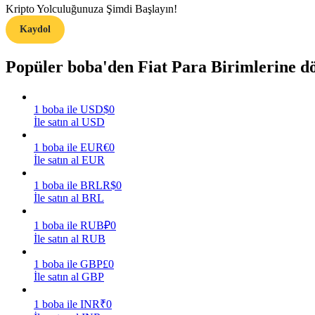
Kripto Yolculuğunuza Şimdi Başlayın!
Kaydol
Rehber
Vadeli İşlemler Başlangıç Kılavuzu
Popüler boba'den Fiat Para Birimlerine 
1
boba
ile
USD
$
0
İle satın al USD
1
boba
ile
EUR
€
0
İle satın al EUR
1
boba
ile
BRL
R$
0
İle satın al BRL
Ticaret stratejileri
Nasıl kârlı kalabileceğinizi öğrenin
1
boba
ile
RUB
₽
0
İle satın al RUB
1
boba
ile
GBP
£
0
İle satın al GBP
1
boba
ile
INR
₹
0