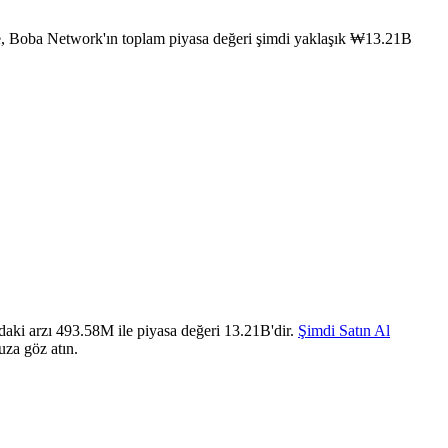
e, Boba Network'ın toplam piyasa değeri şimdi yaklaşık ₩13.21B
aki arzı 493.58M ile piyasa değeri 13.21B'dir.
Şimdi Satın Al
uza göz atın.