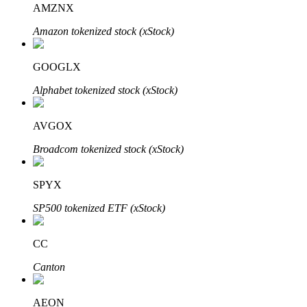
AMZNX
Amazon tokenized stock (xStock)
BTR Kilitleme
BTR sahiplerine özel yatırımlar
GOOGLX
Alphabet tokenized stock (xStock)
AVGOX
Broadcom tokenized stock (xStock)
SPYX
Krediler
SP500 tokenized ETF (xStock)
Kripto destekli borçlanma hizmeti
CC
Canton
AEON