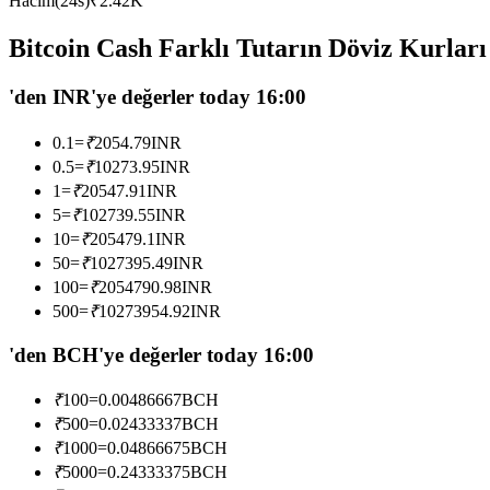
Hacim(24s)
₹
2.42K
USDC'yi teminat olarak kullanan vadeli işlemler
Bitcoin Cash Farklı Tutarın Döviz Kurları
'den INR'ye değerler today 16:00
0.1
=
₹
2054.79
INR
0.5
=
₹
10273.95
INR
1
=
₹
20547.91
INR
5
=
₹
102739.55
INR
10
=
₹
205479.1
INR
Kopya Ticaret
50
=
₹
1027395.49
INR
En iyi traderlarla güçlerinizi birleştirin
100
=
₹
2054790.98
INR
500
=
₹
10273954.92
INR
'den BCH'ye değerler today 16:00
₹
100
=
0.00486667
BCH
₹
500
=
0.02433337
BCH
₹
1000
=
0.04866675
BCH
₹
5000
=
0.24333375
BCH