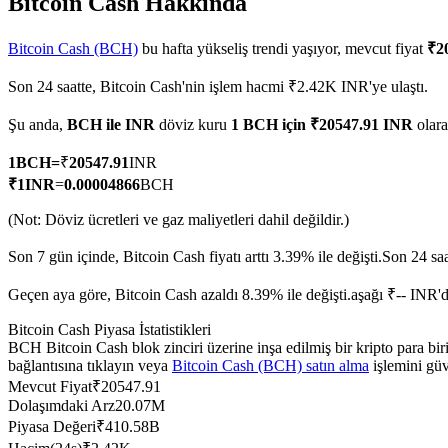
Bitcoin Cash Hakkında
Bitcoin Cash (BCH)
bu hafta yükseliş trendi yaşıyor, mevcut fiyat
₹2
Son 24 saatte, Bitcoin Cash'nin işlem hacmi ₹2.42K INR'ye ulaştı.
COIN-M Vadeli İşlemleri
Şu anda,
BCH ile INR
döviz kuru
1 BCH için ₹20547.91 INR
olar
Kripto Para Vadeli İşlemleri
1
BCH
=
₹
20547.91
INR
₹
1
INR
=
0.00004866
BCH
TradFi
(Not: Döviz ücretleri ve gaz maliyetleri dahil değildir.)
Hisse senetleri, döviz, değerli metaller ve emtia türevleri
Son 7 gün içinde, Bitcoin Cash fiyatı arttı 3.39% ile değişti.
Son 24 saa
Geçen aya göre, Bitcoin Cash azaldı 8.39% ile değişti.aşağı ₹-- INR'
Bitcoin Cash Piyasa İstatistikleri
BCH Bitcoin Cash blok zinciri üzerine inşa edilmiş bir kripto para 
bağlantısına tıklayın veya
Bitcoin Cash (BCH) satın alma
işlemini güv
Mevcut Fiyat
₹
20547.91
Dolaşımdaki Arz
20.07M
Piyasa Değeri
₹
410.58B
USDC Vadeli İşlemleri