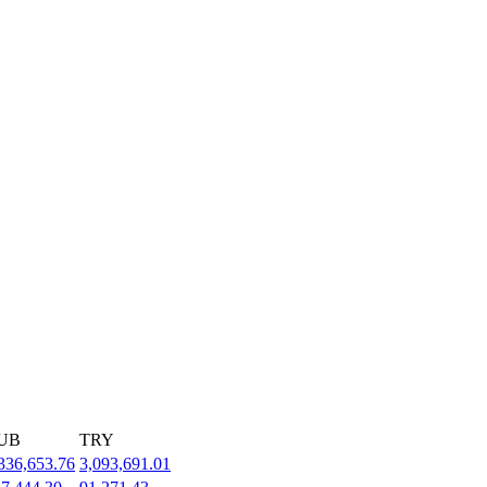
UB
TRY
336,653.76
3,093,691.01