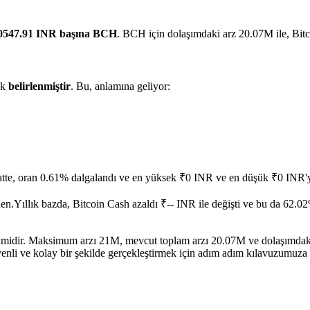
0547.91 INR başına BCH
. BCH için dolaşımdaki arz 20.07M ile, Bit
ak
belirlenmiştir
. Bu, anlamına geliyor:
tte, oran 0.61% dalgalandı ve en yüksek ₹0 INR ve en düşük ₹0 INR'ye
den.
Yıllık bazda, Bitcoin Cash azaldı ₹-- INR ile değişti ve bu da 62.02
birimidir. Maksimum arzı 21M, mevcut toplam arzı 20.07M ve dolaşımdak
enli ve kolay bir şekilde gerçekleştirmek için adım adım kılavuzumuza 