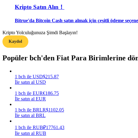
Kripto Satın Alın！
Rehber
Bitrue'da Bitcoin Cash satın almak için çeşitli ödeme seçene
Vadeli İşlemler Başlangıç Kılavuzu
Kripto Yolculuğunuza Şimdi Başlayın!
Kaydol
Popüler bch'den Fiat Para Birimlerine dö
1
bch
ile
USD
$
215.87
İle satın al USD
Ticaret stratejileri
1
bch
ile
EUR
€
186.75
Nasıl kârlı kalabileceğinizi öğrenin
İle satın al EUR
1
bch
ile
BRL
R$
1102.05
İle satın al BRL
1
bch
ile
RUB
₽
17761.43
İle satın al RUB