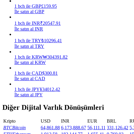
1
bch
ile
GBP
£
159.95
Kazan
İle satın al GBP
1
bch
ile
INR
₹
20547.91
İle satın al INR
1
bch
ile
TRY
₺
10296.41
İle satın al TRY
1
bch
ile
KRW
₩
304391.82
İle satın al KRW
1
bch
ile
CAD
$
300.81
Power Piggy
İle satın al CAD
Günlük rekabetçi ödüller kazanın
1
bch
ile
JPY
¥
34012.42
İle satın al JPY
Diğer Dijital Varlık Dönüşümleri
Kripto
USD
INR
EUR
BRL
R
BTC
Bitcoin
64,861.88
6,173,888.67
56,111.11
331,126.42
5,