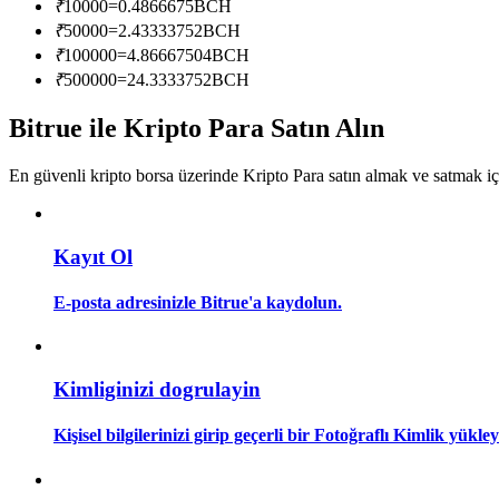
₹
10000
=
0.4866675
BCH
Kopya Tüccarı Olun
₹
50000
=
2.43333752
BCH
Kâr paylaşımı ve kopya ticaret komisyonlarının tadını çıkarın
₹
100000
=
4.86667504
BCH
₹
500000
=
24.3333752
BCH
Bitrue ile Kripto Para Satın Alın
En güvenli kripto borsa üzerinde Kripto Para satın almak ve satmak i
Kayıt Ol
Bilgi
E-posta adresinizle Bitrue'a kaydolun.
Ticaret bilgileri vb. dahil olmak üzere büyük veri analizi.
Kimliginizi dogrulayin
Kişisel bilgilerinizi girip geçerli bir Fotoğraflı Kimlik yükl