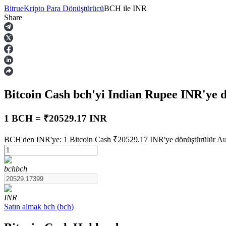
Bitrue
Kripto Para Dönüştürücü
BCH
ile
INR
Share
Vadeli İşlemler
Bitcoin Cash
bch
'yi Indian Rupee
INR
'ye 
1 BCH = ₹20529.17 INR
BCH'den INR'ye: 1 Bitcoin Cash ₹20529.17 INR'ye dönüştürülür Augu
USDT Vadeli İşlemleri
bch
bch
Teminat olarak USDT kullanan vadeli işlemler
INR
Satın almak
bch
(
bch
)