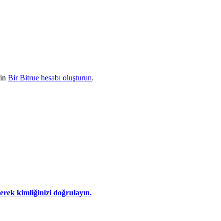
çin
Bir Bitrue hesabı oluşturun
.
eyerek kimliğinizi doğrulayın.