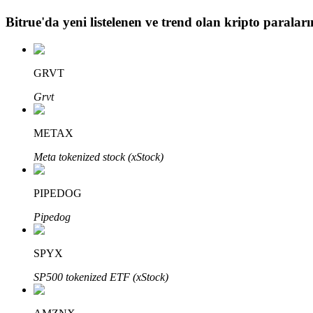
Bitrue
'da yeni listelenen ve trend olan kripto paraların
BTR Kilitleme
BTR sahiplerine özel yatırımlar
GRVT
Grvt
METAX
Meta tokenized stock (xStock)
PIPEDOG
Krediler
Pipedog
Kripto destekli borçlanma hizmeti
SPYX
SP500 tokenized ETF (xStock)