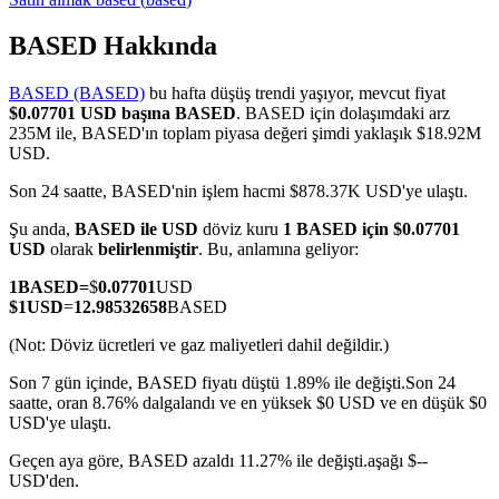
BASED Hakkında
BASED (BASED)
bu hafta düşüş trendi yaşıyor, mevcut fiyat
COIN-M Vadeli İşlemleri
$0.07701 USD başına BASED
. BASED için dolaşımdaki arz
235M ile, BASED'ın toplam piyasa değeri şimdi yaklaşık $18.92M
Kripto Para Vadeli İşlemleri
USD.
Son 24 saatte, BASED'nin işlem hacmi $878.37K USD'ye ulaştı.
TradFi
Şu anda,
BASED ile USD
döviz kuru
1 BASED için $0.07701
USD
olarak
belirlenmiştir
. Bu, anlamına geliyor:
Hisse senetleri, döviz, değerli metaller ve emtia türevleri
1
BASED
=
$
0.07701
USD
$
1
USD
=
12.98532658
BASED
(Not: Döviz ücretleri ve gaz maliyetleri dahil değildir.)
Son 7 gün içinde, BASED fiyatı düştü 1.89% ile değişti.
Son 24
saatte, oran 8.76% dalgalandı ve en yüksek $0 USD ve en düşük $0
USD'ye ulaştı.
Geçen aya göre, BASED azaldı 11.27% ile değişti.aşağı $--
USD'den.
USDC Vadeli İşlemleri