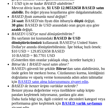
1 USD için ne kadar BASED alabilirim?
Mevcut döviz kuru ile,
$1 USD 12.98532658 BASED satın
alabilir.
Bu değer piyasa koşullarına göre dalgalanmaktadır.
BASED fiyatı zamanla nasıl değişti?
24 saat:
BASED'nin fiyatı dün itibarıyla
düştü
değişti.
30 gün:
BASED ile USD arasındaki oran geçen aya göre
Yönlendirme
azaldı
değişti.
BASED'i USD'ye nasıl dönüştürebilirim?
Arkadaşını davet et, nakit ödüller kazan
Bu sayfanın üst kısmındaki
BASED ile USD
dönüştürücümüzü
kullanarak BASED'yi United States
BTC Welcome Rewards
Dollar'ye anında dönüştürebilirsiniz. İşte birkaç hızlı örnek:
$10 USD = 129.8532658 BASED
10 BASED = $0.7701 USD
(Gösterilen tüm oranlar yaklaşık olup, ücretler hariçtir.)
Bitrue'da 1 BASED nasıl satın alınır?
BASED'ı güvenli bir şekilde
Bitrue
'dan satın alabilirsiniz, bu
önde gelen bir merkezi borsa. Cüzdanınızı kurma, kimliğinizi
doğrulama ve sipariş verme konusunda adım adım talimatlar
için
BASED satın alma kılavuzumuzu ziyaret edin
.
BASED ile benzer kripto varlıklar nelerdir?
Benzer piyasa değerlerine veya özelliklere sahip kripto
paraları keşfetmek istiyorsanız, şunlara göz atın:
Daha fazla bilgi için, ilgili coinleri ve altcoinleri kategori veya
BTC Welcome Rewards
performansa göre keşfetmek için
BASED varlık sayfamızı
ziyaret edin.