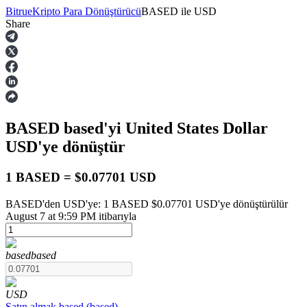
Bitrue
Kripto Para Dönüştürücü
BASED
ile
USD
Share
Vadeli İşlemler
BASED
based
'yi United States Dollar
USD
'ye dönüştür
1 BASED = $0.07701 USD
BASED'den USD'ye: 1 BASED $0.07701 USD'ye dönüştürülür
USDT Vadeli İşlemleri
August 7 at 9:59 PM itibarıyla
Teminat olarak USDT kullanan vadeli işlemler
based
based
USD
Satın almak
based
(
based
)