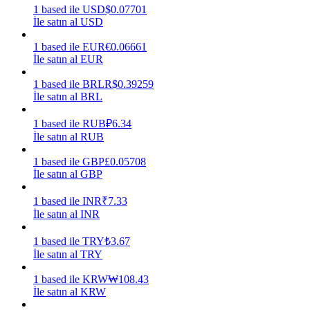
1
based
ile
USD
$
0.07701
İle satın al USD
Kazan
1
based
ile
EUR
€
0.06661
İle satın al EUR
1
based
ile
BRL
R$
0.39259
İle satın al BRL
1
based
ile
RUB
₽
6.34
İle satın al RUB
1
based
ile
GBP
£
0.05708
Power Piggy
İle satın al GBP
Günlük rekabetçi ödüller kazanın
1
based
ile
INR
₹
7.33
İle satın al INR
1
based
ile
TRY
₺
3.67
İle satın al TRY
1
based
ile
KRW
₩
108.43
İle satın al KRW