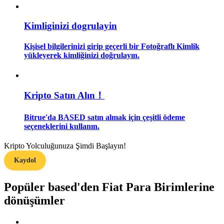
Rehber
Kimliginizi dogrulayin
Vadeli İşlemler Başlangıç Kılavuzu
Kişisel bilgilerinizi girip geçerli bir Fotoğraflı Kimlik
yükleyerek kimliğinizi doğrulayın.
Kripto Satın Alın！
Bitrue'da BASED satın almak için çeşitli ödeme
seçeneklerini kullanın.
Ticaret stratejileri
Kripto Yolculuğunuza Şimdi Başlayın!
Nasıl kârlı kalabileceğinizi öğrenin
Kaydol
Popüler based'den Fiat Para Birimlerine
dönüşümler