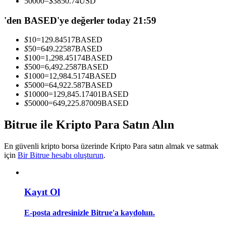
50000
=
$
3850.74
USD
Kopya Tüccarı Olun
'den BASED'ye değerler today 21:59
Kâr paylaşımı ve kopya ticaret komisyonlarının tadını çıkarın
$
10
=
129.84517
BASED
$
50
=
649.22587
BASED
$
100
=
1,298.45174
BASED
$
500
=
6,492.2587
BASED
$
1000
=
12,984.5174
BASED
$
5000
=
64,922.587
BASED
$
10000
=
129,845.17401
BASED
$
50000
=
649,225.87009
BASED
Bitrue ile Kripto Para Satın Alın
Bilgi
Ticaret bilgileri vb. dahil olmak üzere büyük veri analizi.
En güvenli kripto borsa üzerinde Kripto Para satın almak ve satmak
için
Bir Bitrue hesabı oluşturun
.
Kayıt Ol
E-posta adresinizle Bitrue'a kaydolun.