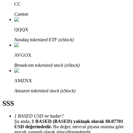
CC
Canton
QQQX
Bitrue Ortakları
Nasdaq tokenized ETF (xStock)
AVGOX
Broadcom tokenized stock (xStock)
AMZNX
Amazon tokenized stock (xStock)
Bitrue İş Ortağı
SSS
Kullanıcı başına %65'e kadar komisyon!
1 BASED USD ne kadar?
Şu anda,
1 BASED (BASED) yaklaşık olarak $0.07701
USD değerindedir.
Bu değer, mevcut piyasa oranına göre
gerçek zamanlı olarak güncellenmektedir.