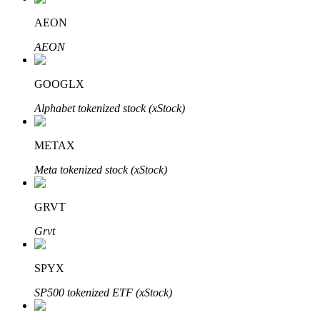
AEON
AEON
Otomatik Yatırım
GOOGLX
Uzun vadeli kâr ve esnek çıkarlar elde edin
Alphabet tokenized stock (xStock)
METAX
Meta tokenized stock (xStock)
GRVT
Grvt
Stake Etmeyi Öğrenin
Pasif gelir kazanma hakkında bilgi edinin
SPYX
Bitrue
AI
SP500 tokenized ETF (xStock)