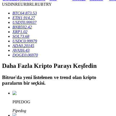
USD
INR
EUR
BRL
RUB
TRY
BTC
64,873.53
BTR Kilitleme
ETH
1,914.27
USDT
0.99937
BTR sahiplerine özel yatırımlar
BNB
592.42
XRP
1.02
SOL
73.68
USDC
0.99979
ADA
0.20145
AVAX
6.43
DOGE
0.06970
Daha Fazla Kripto Parayı Keşfedin
Bitrue
'da yeni listelenen ve trend olan kripto
Krediler
paraların bir seçkisi.
Kripto destekli borçlanma hizmeti
PIPEDOG
Pipedog