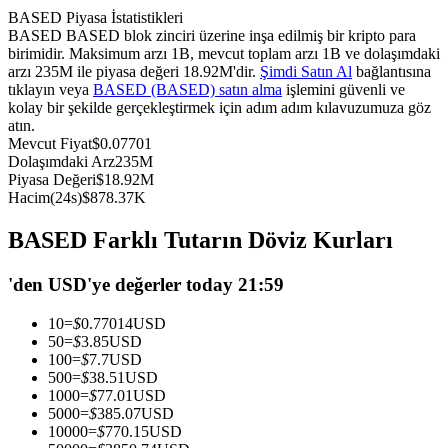
BASED Piyasa İstatistikleri
USDC'yi teminat olarak kullanan vadeli işlemler
BASED BASED blok zinciri üzerine inşa edilmiş bir kripto para
birimidir. Maksimum arzı 1B, mevcut toplam arzı 1B ve dolaşımdaki
arzı 235M ile piyasa değeri 18.92M'dir.
Şimdi Satın Al
bağlantısına
tıklayın veya
BASED (BASED) satın alma
işlemini güvenli ve
kolay bir şekilde gerçekleştirmek için adım adım kılavuzumuza göz
atın.
Mevcut Fiyat
$
0.07701
Dolaşımdaki Arz
235M
Piyasa Değeri
$
18.92M
Hacim(24s)
$
878.37K
Kopya Ticaret
BASED Farklı Tutarın Döviz Kurları
En iyi traderlarla güçlerinizi birleştirin
'den USD'ye değerler today 21:59
10
=
$
0.77014
USD
50
=
$
3.85
USD
100
=
$
7.7
USD
500
=
$
38.51
USD
1000
=
$
77.01
USD
5000
=
$
385.07
USD
10000
=
$
770.15
USD