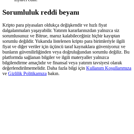
Deposit & Trade BTC to Share 25000 USDT prize pool!
Sorumluluk reddi beyanı
Kripto para piyasaları oldukça değişkendir ve hızlı fiyat
Deposit CASHCAT & Win
dalgalanmaları yaşayabilir. Yatırım kararlarınızdan yalnızca siz
sorumlusunuz ve Bitrue, maruz kalabileceğiniz hiçbir kayıptan
Share 500000 CASHCAT prize pool
sorumlu değildir. Yukarıda listelenen kripto para birimleriyle ilgili
fiyat ve diğer veriler için üçüncü taraf kaynaklara güveniyoruz ve
bunların güvenilirliğinden veya doğruluğundan sorumlu değiliz. Bu
platformda sağlanan bilgiler ve ilgili materyaller yalnızca
bilgilendirme amaçlıdır ve finansal veya yatırım tavsiyesi olarak
Exclusive for BitMart Users
değerlendirilmemelidir. Daha fazla bilgi için
Kullanım Koşullarımıza
ve
Gizlilik Politikamıza
bakın.
Register & Trade to Win 500,000 USDT
Precious Metals Trading Carnival
Trade Gold & Silver · 33,333 USDT Bonus