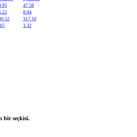
0.95
47.58
5.22
8.94
39.52
317.10
.65
3.32
 bir seçkisi.