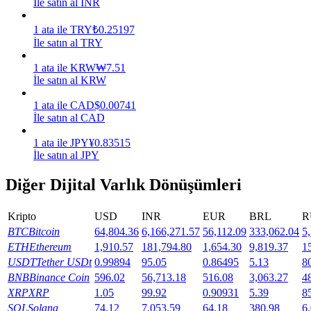
İle satın al INR
Kazan
1
ata
ile
TRY
₺
0.25197
İle satın al TRY
1
ata
ile
KRW
₩
7.51
İle satın al KRW
1
ata
ile
CAD
$
0.00741
İle satın al CAD
1
ata
ile
JPY
¥
0.83515
İle satın al JPY
Power Piggy
Diğer Dijital Varlık Dönüşümleri
Günlük rekabetçi ödüller kazanın
Kripto
USD
INR
EUR
BRL
R
BTC
Bitcoin
64,804.36
6,166,271.57
56,112.09
333,062.04
5
ETH
Ethereum
1,910.57
181,794.80
1,654.30
9,819.37
1
USDT
Tether USDt
0.99894
95.05
0.86495
5.13
8
BNB
Binance Coin
596.02
56,713.18
516.08
3,063.27
4
XRP
XRP
1.05
99.92
0.90931
5.39
8
SOL
Solana
74.12
7,053.59
64.18
380.98
6