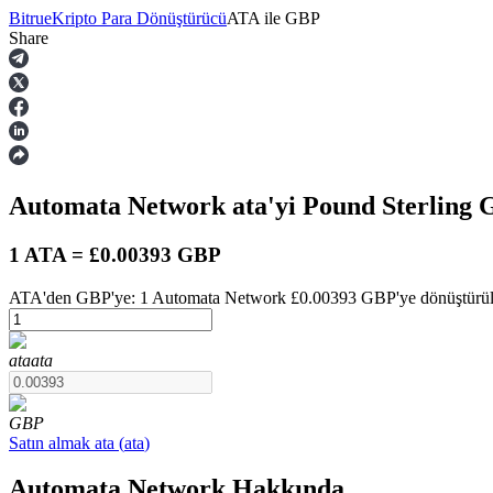
Bitrue
Kripto Para Dönüştürücü
ATA
ile
GBP
Share
Vadeli İşlemler
Automata Network
ata
'yi Pound Sterling
1 ATA = £0.00393 GBP
ATA'den GBP'ye: 1 Automata Network £0.00393 GBP'ye dönüştürülür
USDT Vadeli İşlemleri
ata
ata
Teminat olarak USDT kullanan vadeli işlemler
GBP
Satın almak
ata
(
ata
)
Automata Network Hakkında