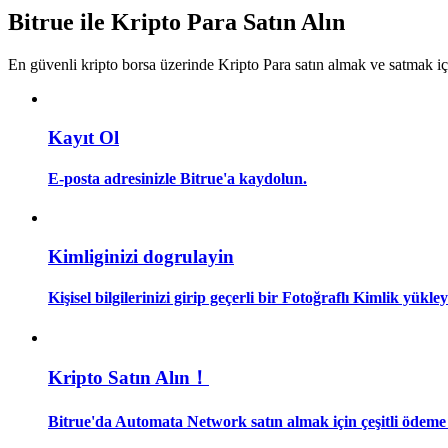
Kopya Tüccarı Olun
Bitrue ile Kripto Para Satın Alın
Kâr paylaşımı ve kopya ticaret komisyonlarının tadını çıkarın
En güvenli kripto borsa üzerinde Kripto Para satın almak ve satmak i
Kayıt Ol
E-posta adresinizle Bitrue'a kaydolun.
Bilgi
Kimliginizi dogrulayin
Ticaret bilgileri vb. dahil olmak üzere büyük veri analizi.
Kişisel bilgilerinizi girip geçerli bir Fotoğraflı Kimlik yükl
Kripto Satın Alın！
Bitrue'da Automata Network satın almak için çeşitli ödeme 