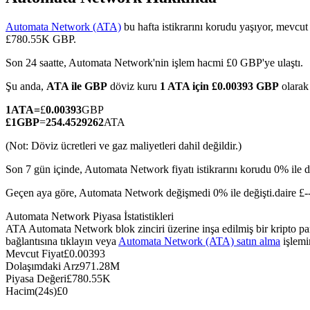
Automata Network (ATA)
bu hafta istikrarını korudu yaşıyor, mevcut
£780.55K GBP.
Son 24 saatte, Automata Network'nin işlem hacmi £0 GBP'ye ulaştı.
COIN-M Vadeli İşlemleri
Şu anda,
ATA ile GBP
döviz kuru
1 ATA için £0.00393 GBP
olara
Kripto Para Vadeli İşlemleri
1
ATA
=
£
0.00393
GBP
£
1
GBP
=
254.4529262
ATA
TradFi
(Not: Döviz ücretleri ve gaz maliyetleri dahil değildir.)
Hisse senetleri, döviz, değerli metaller ve emtia türevleri
Son 7 gün içinde, Automata Network fiyatı istikrarını korudu 0% ile de
Geçen aya göre, Automata Network değişmedi 0% ile değişti.daire £
Automata Network Piyasa İstatistikleri
ATA Automata Network blok zinciri üzerine inşa edilmiş bir kripto pa
bağlantısına tıklayın veya
Automata Network (ATA) satın alma
işlemi
Mevcut Fiyat
£
0.00393
Dolaşımdaki Arz
971.28M
Piyasa Değeri
£
780.55K
Hacim(24s)
£
0
USDC Vadeli İşlemleri