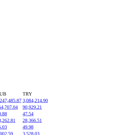
UB
TRY
,247,485.87
3,084,214.90
54,707.04
90,929.21
0.88
47.54
8,262.81
28,366.51
5.03
49.98
,002.59
3,528.03