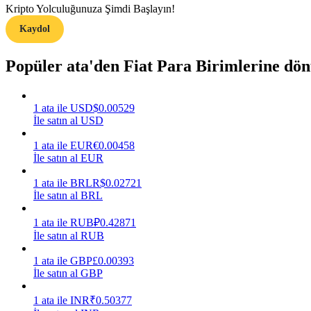
Kripto Yolculuğunuza Şimdi Başlayın!
Kaydol
Rehber
Vadeli İşlemler Başlangıç Kılavuzu
Popüler ata'den Fiat Para Birimlerine dö
1
ata
ile
USD
$
0.00529
İle satın al USD
1
ata
ile
EUR
€
0.00458
İle satın al EUR
1
ata
ile
BRL
R$
0.02721
İle satın al BRL
Ticaret stratejileri
Nasıl kârlı kalabileceğinizi öğrenin
1
ata
ile
RUB
₽
0.42871
İle satın al RUB
1
ata
ile
GBP
£
0.00393
İle satın al GBP
1
ata
ile
INR
₹
0.50377