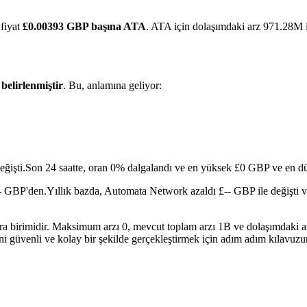
 fiyat
£0.00393 GBP başına ATA
. ATA için dolaşımdaki arz 971.28M i
k
belirlenmiştir
. Bu, anlamına geliyor:
ğişti.
Son 24 saatte, oran 0% dalgalandı ve en yüksek £0 GBP ve en d
-- GBP'den.
Yıllık bazda, Automata Network azaldı £-- GBP ile değişti v
ra birimidir. Maksimum arzı 0, mevcut toplam arzı 1B ve dolaşımdaki a
ni güvenli ve kolay bir şekilde gerçekleştirmek için adım adım kılavuz