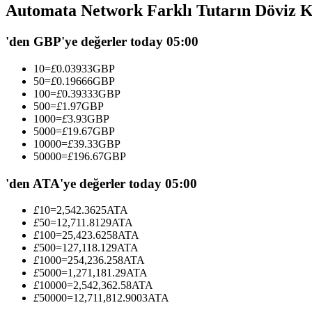
Automata Network Farklı Tutarın Döviz K
USDC'yi teminat olarak kullanan vadeli işlemler
'den GBP'ye değerler today 05:00
10
=
£
0.03933
GBP
50
=
£
0.19666
GBP
100
=
£
0.39333
GBP
500
=
£
1.97
GBP
1000
=
£
3.93
GBP
5000
=
£
19.67
GBP
10000
=
£
39.33
GBP
50000
=
£
196.67
GBP
Kopya Ticaret
En iyi traderlarla güçlerinizi birleştirin
'den ATA'ye değerler today 05:00
£
10
=
2,542.3625
ATA
£
50
=
12,711.8129
ATA
£
100
=
25,423.6258
ATA
£
500
=
127,118.129
ATA
£
1000
=
254,236.258
ATA
£
5000
=
1,271,181.29
ATA
£
10000
=
2,542,362.58
ATA
£
50000
=
12,711,812.9003
ATA