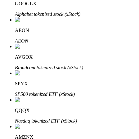
GOOGLX
Alphabet tokenized stock (xStock)
BTR Kilitleme
BTR sahiplerine özel yatırımlar
AEON
AEON
AVGOX
Broadcom tokenized stock (xStock)
SPYX
Krediler
SP500 tokenized ETF (xStock)
Kripto destekli borçlanma hizmeti
QQQX
Nasdaq tokenized ETF (xStock)
AMZNX