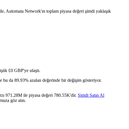
le, Automata Network'ın toplam piyasa değeri şimdi yaklaşık
üşük £0 GBP'ye ulaştı.
e bu da 89.93% azalan değerinde bir değişim gösteriyor.
rzı 971.28M ile piyasa değeri 780.55K'dir.
Şimdi Satın Al
umuza göz atın.