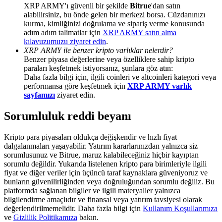
Deposit & Trade BTC to Share 25000 USDT prize pool!
XRP ARMY'ı güvenli bir şekilde
Bitrue
'dan satın
alabilirsiniz, bu önde gelen bir merkezi borsa. Cüzdanınızı
kurma, kimliğinizi doğrulama ve sipariş verme konusunda
adım adım talimatlar için
XRP ARMY satın alma
kılavuzumuzu ziyaret edin
.
Deposit CASHCAT & Win
XRP ARMY ile benzer kripto varlıklar nelerdir?
Benzer piyasa değerlerine veya özelliklere sahip kripto
Share 500000 CASHCAT prize pool
paraları keşfetmek istiyorsanız, şunlara göz atın:
Daha fazla bilgi için, ilgili coinleri ve altcoinleri kategori veya
performansa göre keşfetmek için
XRP ARMY varlık
sayfamızı
ziyaret edin.
Exclusive for BitMart Users
Sorumluluk reddi beyanı
Register & Trade to Win 500,000 USDT
Kripto para piyasaları oldukça değişkendir ve hızlı fiyat
dalgalanmaları yaşayabilir. Yatırım kararlarınızdan yalnızca siz
sorumlusunuz ve Bitrue, maruz kalabileceğiniz hiçbir kayıptan
sorumlu değildir. Yukarıda listelenen kripto para birimleriyle ilgili
Precious Metals Trading Carnival
fiyat ve diğer veriler için üçüncü taraf kaynaklara güveniyoruz ve
bunların güvenilirliğinden veya doğruluğundan sorumlu değiliz. Bu
Trade Gold & Silver · 33,333 USDT Bonus
platformda sağlanan bilgiler ve ilgili materyaller yalnızca
bilgilendirme amaçlıdır ve finansal veya yatırım tavsiyesi olarak
değerlendirilmemelidir. Daha fazla bilgi için
Kullanım Koşullarımıza
ve
Gizlilik Politikamıza
bakın.