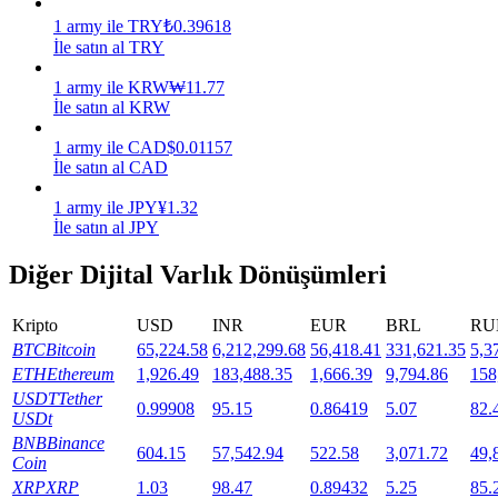
1
army
ile
TRY
₺
0.39618
Staking
İle satın al TRY
Yüksek getiri ve anında erişim
1
army
ile
KRW
₩
11.77
İle satın al KRW
1
army
ile
CAD
$
0.01157
İle satın al CAD
1
army
ile
JPY
¥
1.32
İle satın al JPY
Diğer Dijital Varlık Dönüşümleri
Launchpool
Kripto
USD
INR
EUR
BRL
RU
Popüler token'lar kazanmak için esnek staking
BTC
Bitcoin
65,224.58
6,212,299.68
56,418.41
331,621.35
5,3
ETH
Ethereum
1,926.49
183,488.35
1,666.39
9,794.86
158
USDT
Tether
0.99908
95.15
0.86419
5.07
82.
USDt
BNB
Binance
604.15
57,542.94
522.58
3,071.72
49,
Coin
XRP
XRP
1.03
98.47
0.89432
5.25
85.