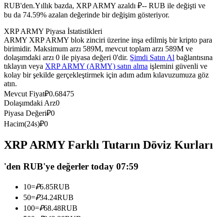
RUB'den.
Yıllık bazda, XRP ARMY azaldı ₽-- RUB ile değişti ve
USDC'yi teminat olarak kullanan vadeli işlemler
bu da 74.59% azalan değerinde bir değişim gösteriyor.
XRP ARMY Piyasa İstatistikleri
ARMY XRP ARMY blok zinciri üzerine inşa edilmiş bir kripto para
birimidir. Maksimum arzı 589M, mevcut toplam arzı 589M ve
dolaşımdaki arzı 0 ile piyasa değeri 0'dir.
Şimdi Satın Al
bağlantısına
tıklayın veya
XRP ARMY (ARMY) satın alma
işlemini güvenli ve
kolay bir şekilde gerçekleştirmek için adım adım kılavuzumuza göz
atın.
Mevcut Fiyat
₽
0.68475
Dolaşımdaki Arz
0
Kopya Ticaret
Piyasa Değeri
₽
0
Hacim(24s)
₽
0
En iyi traderlarla güçlerinizi birleştirin
XRP ARMY Farklı Tutarın Döviz Kurları
'den RUB'ye değerler today 07:59
10
=
₽
6.85
RUB
50
=
₽
34.24
RUB
100
=
₽
68.48
RUB