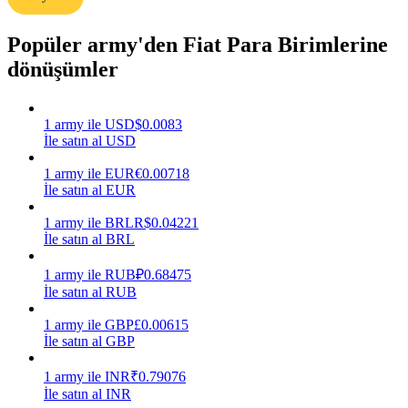
Kazan
Popüler army'den Fiat Para Birimlerine
dönüşümler
1
army
ile
USD
$
0.0083
İle satın al USD
1
army
ile
EUR
€
0.00718
İle satın al EUR
1
army
ile
BRL
R$
0.04221
Power Piggy
İle satın al BRL
Günlük rekabetçi ödüller kazanın
1
army
ile
RUB
₽
0.68475
İle satın al RUB
1
army
ile
GBP
£
0.00615
İle satın al GBP
1
army
ile
INR
₹
0.79076
İle satın al INR