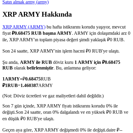
Satın almak
army
(
army
)
XRP ARMY Hakkında
XRP ARMY (ARMY)
bu hafta istikrarını korudu yaşıyor, mevcut
COIN-M Vadeli İşlemleri
fiyat
₽0.68475 RUB başına ARMY
. ARMY için dolaşımdaki arz 0
Kripto Para Vadeli İşlemleri
ile, XRP ARMY'ın toplam piyasa değeri şimdi yaklaşık ₽0 RUB.
Son 24 saatte, XRP ARMY'nin işlem hacmi ₽0 RUB'ye ulaştı.
TradFi
Şu anda,
ARMY ile RUB
döviz kuru
1 ARMY için ₽0.68475
RUB
olarak
belirlenmiştir
. Bu, anlamına geliyor:
Hisse senetleri, döviz, değerli metaller ve emtia türevleri
1
ARMY
=
₽
0.68475
RUB
₽
1
RUB
=
1.460387
ARMY
(Not: Döviz ücretleri ve gaz maliyetleri dahil değildir.)
Son 7 gün içinde, XRP ARMY fiyatı istikrarını korudu 0% ile
değişti.
Son 24 saatte, oran 0% dalgalandı ve en yüksek ₽0 RUB ve
en düşük ₽0 RUB'ye ulaştı.
USDC Vadeli İşlemleri
Geçen aya göre, XRP ARMY değişmedi 0% ile değişti.daire ₽--