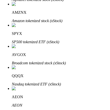
AMZNX
Amazon tokenized stock (xStock)
Bitrue Ortakları
SPYX
SP500 tokenized ETF (xStock)
AVGOX
Broadcom tokenized stock (xStock)
QQQX
Bitrue İş Ortağı
Nasdaq tokenized ETF (xStock)
Kullanıcı başına %65'e kadar komisyon!
AEON
AEON