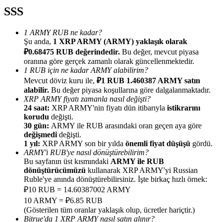
SSS
1 ARMY RUB ne kadar?
Şu anda,
1 XRP ARMY (ARMY) yaklaşık olarak
₽0.68475 RUB değerindedir.
Bu değer, mevcut piyasa
Yönlendirme
oranına göre gerçek zamanlı olarak güncellenmektedir.
1 RUB için ne kadar ARMY alabilirim?
Arkadaşını davet et, nakit ödüller kazan
Mevcut döviz kuru ile,
₽1 RUB 1.460387 ARMY satın
alabilir.
Bu değer piyasa koşullarına göre dalgalanmaktadır.
BTC Welcome Rewards
XRP ARMY fiyatı zamanla nasıl değişti?
24 saat:
XRP ARMY'nin fiyatı dün itibarıyla
istikrarını
korudu
değişti.
30 gün:
ARMY ile RUB arasındaki oran geçen aya göre
değişmedi
değişti.
1 yıl:
XRP ARMY son bir yılda
önemli fiyat düşüşü
gördü.
ARMY'i RUB'ye nasıl dönüştürebilirim?
Bu sayfanın üst kısmındaki
ARMY ile RUB
dönüştürücümüzü
kullanarak XRP ARMY'yi Russian
Ruble'ye anında dönüştürebilirsiniz. İşte birkaç hızlı örnek:
₽10 RUB = 14.60387002 ARMY
10 ARMY = ₽6.85 RUB
BTC Welcome Rewards
(Gösterilen tüm oranlar yaklaşık olup, ücretler hariçtir.)
Bitrue'da 1 XRP ARMY nasıl satın alınır?