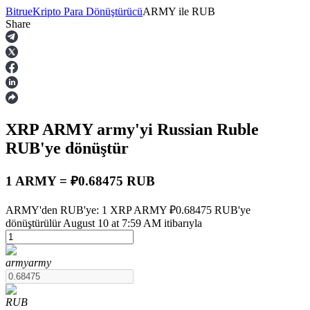
Bitrue
Kripto Para Dönüştürücü
ARMY
ile
RUB
Share
Vadeli İşlemler
XRP ARMY
army
'yi Russian Ruble
RUB
'ye dönüştür
1 ARMY = ₽0.68475 RUB
USDT Vadeli İşlemleri
ARMY'den RUB'ye: 1 XRP ARMY ₽0.68475 RUB'ye
dönüştürülür August 10 at 7:59 AM itibarıyla
Teminat olarak USDT kullanan vadeli işlemler
army
army
RUB