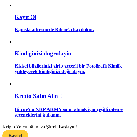
Rehber
Kayıt Ol
Vadeli İşlemler Başlangıç Kılavuzu
E-posta adresinizle Bitrue'a kaydolun.
Kimliginizi dogrulayin
Kişisel bilgilerinizi girip geçerli bir Fotoğraflı Kimlik
yükleyerek kimliğinizi doğrulayın.
Ticaret stratejileri
Kripto Satın Alın！
Nasıl kârlı kalabileceğinizi öğrenin
Bitrue'da XRP ARMY satın almak için çeşitli ödeme
seçeneklerini kullanın.
Kripto Yolculuğunuza Şimdi Başlayın!
Kaydol