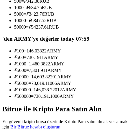
500
=
₽
342.38
RUB
Kopya Tüccarı Olun
1000
=
₽
684.75
RUB
5000
=
₽
3423.76
RUB
Kâr paylaşımı ve kopya ticaret komisyonlarının tadını çıkarın
10000
=
₽
6847.52
RUB
50000
=
₽
34237.61
RUB
'den ARMY'ye değerler today 07:59
₽
100
=
146.03822
ARMY
₽
500
=
730.1911
ARMY
₽
1000
=
1,460.3822
ARMY
₽
5000
=
7,301.911
ARMY
Bilgi
₽
10000
=
14,603.82201
ARMY
₽
50000
=
73,019.11006
ARMY
Ticaret bilgileri vb. dahil olmak üzere büyük veri analizi.
₽
100000
=
146,038.22012
ARMY
₽
500000
=
730,191.1006
ARMY
Bitrue ile Kripto Para Satın Alın
En güvenli kripto borsa üzerinde Kripto Para satın almak ve satmak
için
Bir Bitrue hesabı oluşturun
.