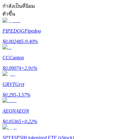
การวิเคราะห์ข้อมูลขนาดใหญ่ รวมถึงข้อมูลการค้า ฯลฯ
กำลังเป็นที่นิยม
ตัวขึ้น
PIPEDOG
Pipedog
$
0.002485
-9.40
%
CC
Canton
แนะนำ
$
0.09074
+
2.91
%
คู่มือเริ่มต้นฟิวเจอร์ส
GRVT
Grvt
$
0.295
-3.57
%
AEON
AEON
$
0.05365
+
0.22
%
SPYX
SP500 tokenized ETF (xStock)