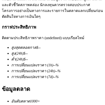
และตัวชี้วัดสภาพคล่อง นักลงทุนควรตรวจสอบประกาศ
โครงการอย่างเป็นทางการและรายการในตลาดแลกเปลี่ยนก่อน
ตัดสินใจทางการเงินใดๆ
กราฟประสิทธิภาพ
ติดตามประสิทธิภาพราคา (undefined) แบบเรียลไทม์
ฟิวเจอร์ส COIN-M
สูงสุดตลอดกาล
$
--
ฟิวเจอร์สสกุลเงินดิจิทัล
สูง
(24h)
$
--
ต่ำ
(24h)
$
--
การเปลี่ยนแปลงราคา
(1h)
--
%
TradFi
การเปลี่ยนแปลงราคา
(24h)
--
%
อนุพันธ์ของหุ้น ฟอเร็กซ์ โลหะมีค่า และสินค้าโภคภัณฑ์
การเปลี่ยนแปลงราคา
(7d)
--
%
ข้อมูลตลาด
อันดับตลาด
1000+