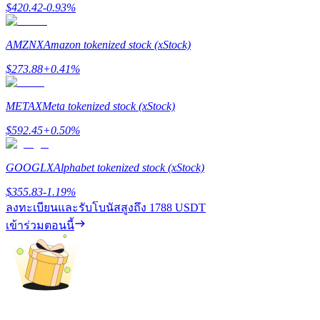
$
420.42
-0.93
%
BTC Flexible Staking | Daily Rewards
AMZNX
Amazon tokenized stock (xStock)
$
273.88
+
0.41
%
METAX
Meta tokenized stock (xStock)
$
592.45
+
0.50
%
GOOGLX
Alphabet tokenized stock (xStock)
กิจกรรมเพิ่มเติม
$
355.83
-1.19
%
รับรางวัลและสิทธิพิเศษสุดพิเศษ
ลงทะเบียนและรับโบนัสสูงถึง
1788 USDT
เข้าร่วมตอนนี้
ศูนย์รางวัล
เข้าสู่ระบบ
ลงชื่อ