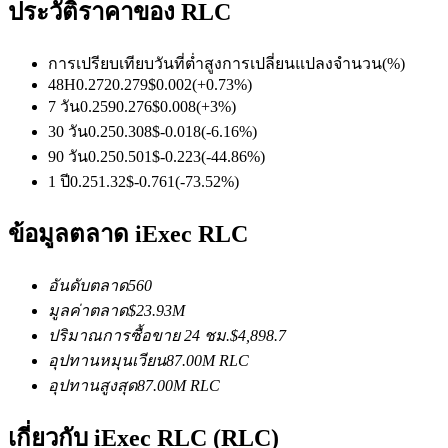
ประวัติราคาของ RLC
การเปรียบเทียบวันที่
ต่ำ
สูง
การเปลี่ยนแปลงจำนวน
(%)
ฟิวเจอร์ส USDC
48H
0.272
0.279
$
0.002
(
+
0.73
%)
7 วัน
0.259
0.276
$
0.008
(
+
3
%)
ฟิวเจอร์สที่ใช้ USDC เป็นหลักประกัน
30 วัน
0.25
0.308
$
-0.018
(
-6.16
%)
90 วัน
0.25
0.501
$
-0.223
(
-44.86
%)
1 ปี
0.25
1.32
$
-0.761
(
-73.52
%)
ข้อมูลตลาด iExec RLC
อันดับตลาด
560
มูลค่าตลาด
$
23.93M
คัดลอกการซื้อขาย
ปริมาณการซื้อขาย 24 ชม.
$
4,898.7
อุปทานหมุนเวียน
87.00M
RLC
เข้าร่วมกับเทรดเดอร์ชั้นนำ
อุปทานสูงสุด
87.00M
RLC
เกี่ยวกับ iExec RLC (RLC)