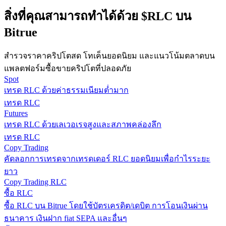
กลยุทธ์การซื้อขาย
สิ่งที่คุณสามารถทำได้ด้วย $RLC บน
Bitrue
เรียนรู้วิธีการรักษาผลกำไร
สำรวจราคาคริปโตสด โทเค็นยอดนิยม และแนวโน้มตลาดบน
แพลตฟอร์มซื้อขายคริปโตที่ปลอดภัย
Spot
เทรด RLC ด้วยค่าธรรมเนียมต่ำมาก
เทรด RLC
Futures
ได้รับ
เทรด RLC ด้วยเลเวอเรจสูงและสภาพคล่องลึก
เทรด RLC
Copy Trading
คัดลอกการเทรดจากเทรดเดอร์ RLC ยอดนิยมเพื่อกำไรระยะ
ยาว
Copy Trading RLC
ซื้อ RLC
ซื้อ RLC บน Bitrue โดยใช้บัตรเครดิต/เดบิต การโอนเงินผ่าน
ธนาคาร เงินฝาก fiat SEPA และอื่นๆ
พาวเวอร์พิกกี้