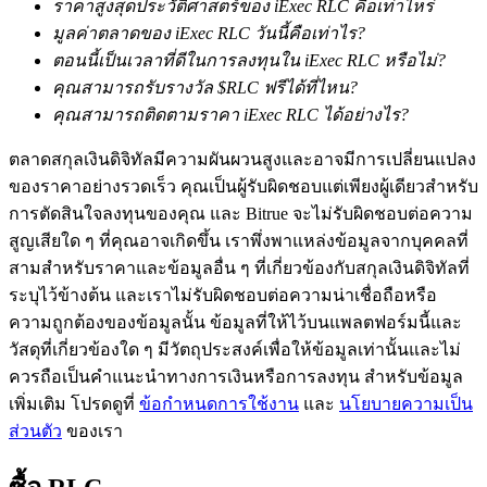
ราคาสูงสุดประวัติศาสตร์ของ iExec RLC คือเท่าไหร่
มูลค่าตลาดของ iExec RLC วันนี้คือเท่าไร?
ตอนนี้เป็นเวลาที่ดีในการลงทุนใน iExec RLC หรือไม่?
คุณสามารถรับรางวัล $RLC ฟรีได้ที่ไหน?
คุณสามารถติดตามราคา iExec RLC ได้อย่างไร?
ตลาดสกุลเงินดิจิทัลมีความผันผวนสูงและอาจมีการเปลี่ยนแปลง
เรียนรู้ Staking
ของราคาอย่างรวดเร็ว คุณเป็นผู้รับผิดชอบแต่เพียงผู้เดียวสำหรับ
การตัดสินใจลงทุนของคุณ และ Bitrue จะไม่รับผิดชอบต่อความ
เรียนรู้เกี่ยวกับการสร้างรายได้แบบพาสซีฟ
สูญเสียใด ๆ ที่คุณอาจเกิดขึ้น เราพึ่งพาแหล่งข้อมูลจากบุคคลที่
Bitrue
AI
สามสำหรับราคาและข้อมูลอื่น ๆ ที่เกี่ยวข้องกับสกุลเงินดิจิทัลที่
ระบุไว้ข้างต้น และเราไม่รับผิดชอบต่อความน่าเชื่อถือหรือ
ความถูกต้องของข้อมูลนั้น ข้อมูลที่ให้ไว้บนแพลตฟอร์มนี้และ
วัสดุที่เกี่ยวข้องใด ๆ มีวัตถุประสงค์เพื่อให้ข้อมูลเท่านั้นและไม่
ควรถือเป็นคำแนะนำทางการเงินหรือการลงทุน สำหรับข้อมูล
เพิ่มเติม โปรดดูที่
ข้อกำหนดการใช้งาน
และ
นโยบายความเป็น
ส่วนตัว
ของเรา
พันธมิตร Bitrue