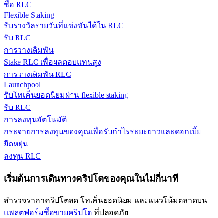
ซื้อ RLC
Flexible Staking
รับรางวัลการแข่งขันทุกวัน
รับรางวัลรายวันที่แข่งขันได้ใน RLC
รับ RLC
การวางเดิมพัน
Stake RLC เพื่อผลตอบแทนสูง
การวางเดิมพัน RLC
Launchpool
รับโทเค็นยอดนิยมผ่าน flexible staking
รับ RLC
การลงทุนอัตโนมัติ
การปักหลัก
กระจายการลงทุนของคุณเพื่อรับกำไรระยะยาวและดอกเบี้ย
ผลตอบแทนสูงและเข้าถึงได้ทันที
ยืดหยุ่น
ลงทุน RLC
เริ่มต้นการเดินทางคริปโตของคุณในไม่กี่นาที
สำรวจราคาคริปโตสด โทเค็นยอดนิยม และแนวโน้มตลาดบน
แพลตฟอร์มซื้อขายคริปโต
ที่ปลอดภัย