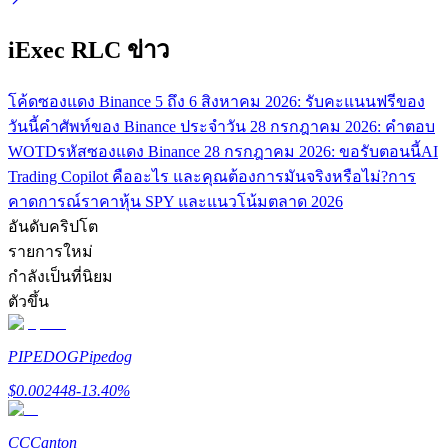
เชิญเพื่อนเพื่อรับรางวัลเงินสด
iExec RLC ข่าว
BTC Welcome Rewards
โค้ดซองแดง Binance 5 ถึง 6 สิงหาคม 2026: รับคะแนนฟรีของ
วันนี้
คำศัพท์ของ Binance ประจำวัน 28 กรกฎาคม 2026: คำตอบ
WOTD
รหัสซองแดง Binance 28 กรกฎาคม 2026: ขอรับตอนนี้
AI
Trading Copilot คืออะไร และคุณต้องการมันจริงหรือไม่?
การ
คาดการณ์ราคาหุ้น SPY และแนวโน้มตลาด 2026
อันดับคริปโต
รายการใหม่
กำลังเป็นที่นิยม
BTC Welcome Rewards
ตัวขึ้น
Deposit & Trade BTC to Share 25000 USDT prize pool!
PIPEDOG
Pipedog
$
0.002448
-13.40
%
Deposit CASHCAT & Win
CC
Canton
Share 500000 CASHCAT prize pool