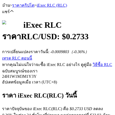
บ้าน
>
ราคาคริปโต
>
iExec RLC
(RLC)
แชร์
iExec RLC
ราคา
RLC
/USD: $
0.2733
ฟิวเจอร์ส
การเปลี่ยนแปลงราคาวันนี้
:
-0.0009803
（
-0.36
%）
เทรด RLC ตอนนี้
หากคุณไม่แน่ใจว่าจะซื้อ iExec RLC อย่างไร ดูคู่มือ
วิธีซื้อ RLC
ฉบับสมบูรณ์ของเรา
24H
1W
1M
3M
1Y
3Y
อัปเดตข้อมูลเมื่อ เวลา (UTC+8)
ฟิวเจอร์ส USDT
ราคา iExec RLC(RLC) วันนี้
ฟิวเจอร์สที่ใช้ USDT เป็นหลักประกัน
ราคาปัจจุบันของ iExec RLC(RLC) คือ
$0.2733 USD
ลดลง