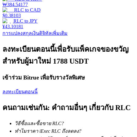
₩
384.54177
RLC
to
CAD
$
0.38103
RLC
to
JPY
¥
43.10181
เงินกู้
การแปลงสกุลเงินดิจิทัลเพิ่มเติม
บริการยืมเงินที่ได้รับการสนับสนุนจาก Crypto
ลงทะเบียนตอนนี้เพื่อรับแพ็คเกจของขวัญ
สำหรับผู้มาใหม่ 1788 USDT
เข้าร่วม Bitrue เพื่อรับรางวัลพิเศษ
ลงทะเบียนตอนนี้
คนถามเช่นกัน: คำถามอื่นๆ เกี่ยวกับ RLC
ลงทุนอัตโนมัติ
คว้าผลกำไรระยะยาวและผลประโยชน์ที่ยืดหยุ่น
วิธีซื้อและซื้อขาย RLC?
ทำไมราคา iExec RLC ถึงลดลง?