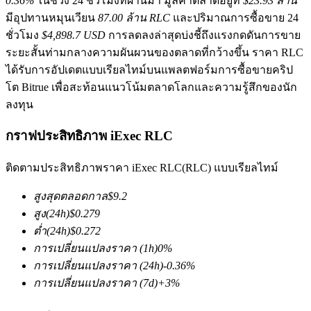
0.36%
ในช่วง 24 ชั่วโมงที่ผ่านมา มูลค่าตลาดอยู่ที่
$23.93 ล้าน
มีอุปทานหมุนเวียน
87.00 ล้าน RLC
และปริมาณการซื้อขาย 24
ชั่วโมง
$4,898.7 USD
การลดลงล่าสุดบ่งชี้ถึงแรงกดดันการขาย
ระยะสั้นท่ามกลางความผันผวนของตลาดที่กว้างขึ้น ราคา RLC
ได้รับการอัปเดตแบบเรียลไทม์บนแพลตฟอร์มการซื้อขายคริป
โต Bitrue เพื่อสะท้อนแนวโน้มตลาดโลกและความรู้สึกของนัก
ลงทุน
ฟิวเจอร์ส COIN-M
กราฟประสิทธิภาพ iExec RLC
ฟิวเจอร์สสกุลเงินดิจิทัล
ติดตามประสิทธิภาพราคา iExec RLC(RLC) แบบเรียลไทม์
TradFi
สูงสุดตลอดกาล
$
9.2
สูง
(24h)
$
0.279
อนุพันธ์ของหุ้น ฟอเร็กซ์ โลหะมีค่า และสินค้าโภคภัณฑ์
ต่ำ
(24h)
$
0.272
การเปลี่ยนแปลงราคา
(1h)
0
%
การเปลี่ยนแปลงราคา
(24h)
-0.36
%
การเปลี่ยนแปลงราคา
(7d)
+
3
%