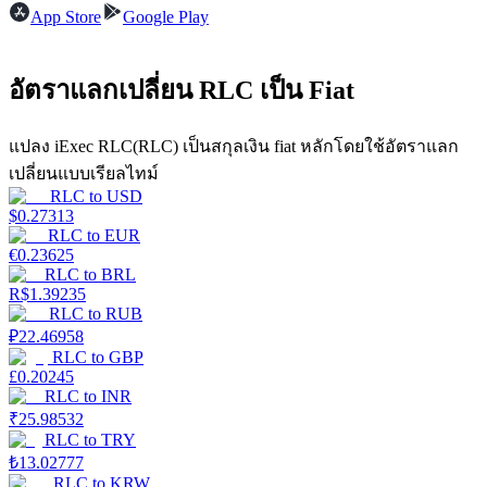
App Store
Google Play
Launchpool
อัตราแลกเปลี่ยน RLC เป็น Fiat
การเซ้งแบบยืดหยุ่นเพื่อรับโทเคนยอดนิยม
แปลง iExec RLC(RLC) เป็นสกุลเงิน fiat หลักโดยใช้อัตราแลก
เปลี่ยนแบบเรียลไทม์
RLC
to
USD
$
0.27313
RLC
to
EUR
€
0.23625
RLC
to
BRL
R$
1.39235
RLC
to
RUB
การล็อค BTR
₽
22.46958
RLC
to
GBP
การลงทุนพิเศษสำหรับผู้ถือ BTR
£
0.20245
RLC
to
INR
₹
25.98532
RLC
to
TRY
₺
13.02777
RLC
to
KRW