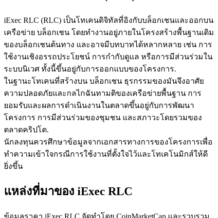
iExec RLC (RLC) เป็นโทเคนดิจิทัลที่อิงกับบล็อกเชนและออกบน
เครือข่าย บล็อกเชน โดยทำงานอยู่ภายในโครงสร้างพื้นฐานเดิม
ของบล็อกเชนต้นทาง และอาจมีบทบาทได้หลากหลาย เช่น การ
ใช้งานเชิงอรรถประโยชน์ การกำกับดูแล หรือการมีส่วนร่วมใน
เป็นเทรดเดอร์คัดลอก
ระบบนิเวศ ทั้งนี้ขึ้นอยู่กับการออกแบบของโครงการ.
ในฐานะโทเคนที่สร้างบน บล็อกเชน ธุรกรรมของมันจึงอาศัย
เพลิดเพลินกับการแบ่งปันผลกำไรและค่าคอมมิชชั่นการคัด
ความปลอดภัยและกลไกฉันทามติของเครือข่ายพื้นฐาน การ
ลอกการซื้อขาย
ยอมรับและผลการดำเนินงานในตลาดขึ้นอยู่กับการพัฒนา
โครงการ การมีส่วนร่วมของชุมชน และสภาวะโดยรวมของ
ตลาดคริปโต.
นักลงทุนควรศึกษาข้อมูลจากเอกสารทางการของโครงการเพื่อ
ทำความเข้าใจกรณีการใช้งานที่ตั้งใจไว้และโทเคโนมิกส์ให้ดี
ยิ่งขึ้น
แหล่งที่มาของ iExec RLC
ข้อมูล
ข้อมูลราคา iExec RLC จัดทำโดย CoinMarketCap และรวบรวม