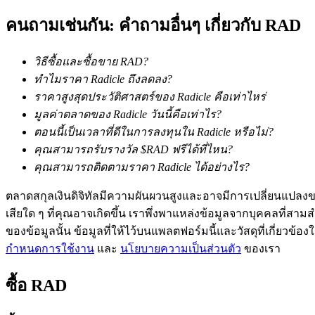
Launchpool
คนถามเช่นกัน: คำถามอื่นๆ เกี่ยวกับ RAD
การเซ้งแบบยืดหยุ่นเพื่อรับโทเคนยอดนิยม
วิธีซื้อและซื้อขาย RAD?
ทำไมราคา Radicle ถึงลดลง?
ราคาสูงสุดประวัติศาสตร์ของ Radicle คือเท่าไหร่
มูลค่าตลาดของ Radicle วันนี้คือเท่าไร?
ตอนนี้เป็นเวลาที่ดีในการลงทุนใน Radicle หรือไม่?
คุณสามารถรับรางวัล $RAD ฟรีได้ที่ไหน?
คุณสามารถติดตามราคา Radicle ได้อย่างไร?
การล็อค BTR
ตลาดสกุลเงินดิจิทัลมีความผันผวนสูงและอาจมีการเปลี่ยนแปลงขอ
เสียใด ๆ ที่คุณอาจเกิดขึ้น เราพึ่งพาแหล่งข้อมูลจากบุคคลที่สามสำ
การลงทุนพิเศษสำหรับผู้ถือ BTR
ของข้อมูลนั้น ข้อมูลที่ให้ไว้บนแพลตฟอร์มนี้และวัสดุที่เกี่ยวข้
กำหนดการใช้งาน
และ
นโยบายความเป็นส่วนตัว
ของเรา
ซื้อ
RAD