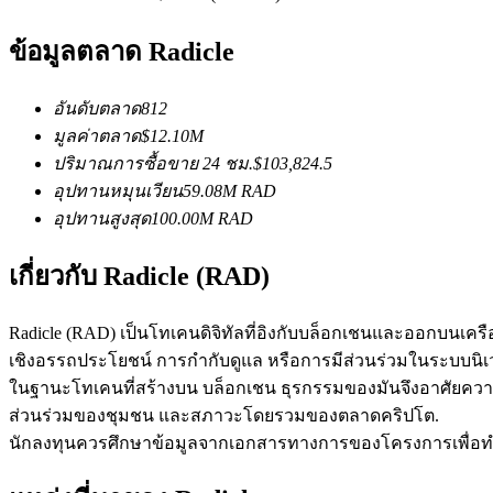
ข้อมูลตลาด Radicle
ฟิวเจอร์ส USDC
อันดับตลาด
812
ฟิวเจอร์สที่ใช้ USDC เป็นหลักประกัน
มูลค่าตลาด
$
12.10M
ปริมาณการซื้อขาย 24 ชม.
$
103,824.5
อุปทานหมุนเวียน
59.08M
RAD
อุปทานสูงสุด
100.00M
RAD
เกี่ยวกับ Radicle (RAD)
Radicle (RAD) เป็นโทเคนดิจิทัลที่อิงกับบล็อกเชนและออกบนเ
เชิงอรรถประโยชน์ การกำกับดูแล หรือการมีส่วนร่วมในระบบนิเว
คัดลอกการซื้อขาย
ในฐานะโทเคนที่สร้างบน บล็อกเชน ธุรกรรมของมันจึงอาศัยคว
เข้าร่วมกับเทรดเดอร์ชั้นนำ
ส่วนร่วมของชุมชน และสภาวะโดยรวมของตลาดคริปโต.
นักลงทุนควรศึกษาข้อมูลจากเอกสารทางการของโครงการเพื่อทำควา