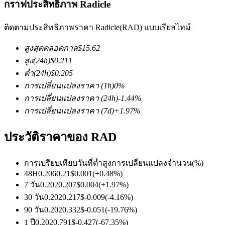
กราฟประสิทธิภาพ Radicle
ติดตามประสิทธิภาพราคา Radicle(RAD) แบบเรียลไทม์
สูงสุดตลอดกาล
$
15.62
สูง
(24h)
$
0.211
ต่ำ
(24h)
$
0.205
ฟิวเจอร์ส COIN-M
การเปลี่ยนแปลงราคา
(1h)
0
%
การเปลี่ยนแปลงราคา
(24h)
-1.44
%
ฟิวเจอร์สสกุลเงินดิจิทัล
การเปลี่ยนแปลงราคา
(7d)
+
1.97
%
ประวัติราคาของ RAD
TradFi
อนุพันธ์ของหุ้น ฟอเร็กซ์ โลหะมีค่า และสินค้าโภคภัณฑ์
การเปรียบเทียบวันที่
ต่ำ
สูง
การเปลี่ยนแปลงจำนวน
(%)
48H
0.206
0.21
$
0.001
(
+
0.48
%)
7 วัน
0.202
0.207
$
0.004
(
+
1.97
%)
30 วัน
0.202
0.217
$
-0.009
(
-4.16
%)
90 วัน
0.202
0.332
$
-0.051
(
-19.76
%)
1 ปี
0.202
0.791
$
-0.427
(
-67.35
%)