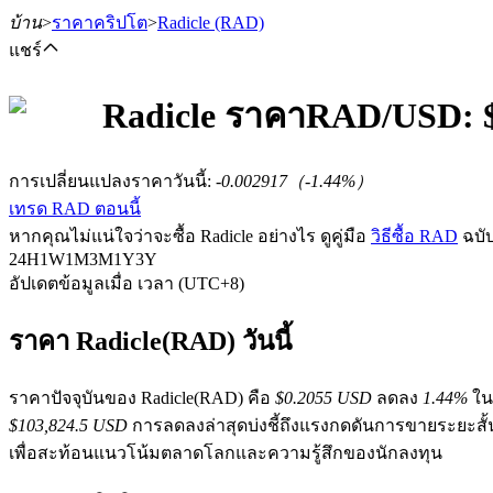
บ้าน
>
ราคาคริปโต
>
Radicle
(RAD)
แชร์
Radicle
ราคา
RAD
/USD: 
ฟิวเจอร์ส
การเปลี่ยนแปลงราคาวันนี้
:
-0.002917
（
-1.44
%）
เทรด RAD ตอนนี้
หากคุณไม่แน่ใจว่าจะซื้อ Radicle อย่างไร ดูคู่มือ
วิธีซื้อ RAD
ฉบั
24H
1W
1M
3M
1Y
3Y
อัปเดตข้อมูลเมื่อ เวลา (UTC+8)
ราคา Radicle(RAD) วันนี้
ฟิวเจอร์ส USDT
ราคาปัจจุบันของ Radicle(RAD) คือ
$0.2055 USD
ลดลง
1.44%
ในช
$103,824.5 USD
การลดลงล่าสุดบ่งชี้ถึงแรงกดดันการขายระยะสั
ฟิวเจอร์สที่ใช้ USDT เป็นหลักประกัน
เพื่อสะท้อนแนวโน้มตลาดโลกและความรู้สึกของนักลงทุน