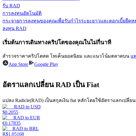
รับ RAD
เรียนรู้วิธีการรักษาผลกำไร
การลงทุนอัตโนมัติ
กระจายการลงทุนของคุณเพื่อรับกำไรระยะยาวและดอกเบี้ยยืดหยุ
ลงทุน RAD
เริ่มต้นการเดินทางคริปโตของคุณในไม่กี่นาที
สำรวจราคาคริปโตสด โทเค็นยอดนิยม และแนวโน้มตลาดบน
แพ
ได้รับ
App Store
Google Play
อัตราแลกเปลี่ยน RAD เป็น Fiat
แปลง Radicle(RAD) เป็นสกุลเงิน fiat หลักโดยใช้อัตราแลกเปลี่ย
RAD
to
USD
$
0.2055
RAD
to
EUR
€
0.17835
พาวเวอร์พิกกี้
RAD
to
BRL
R$
1.05168