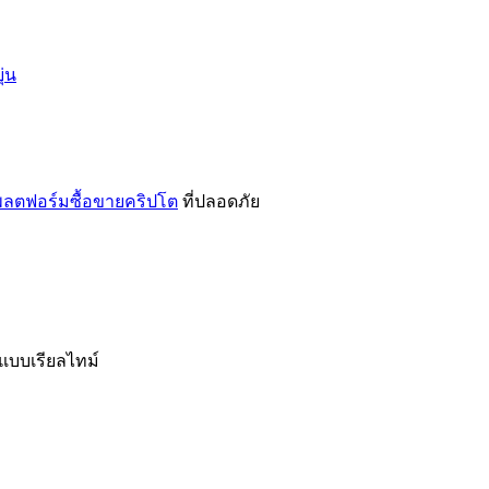
่น
ลตฟอร์มซื้อขายคริปโต
ที่ปลอดภัย
นแบบเรียลไทม์