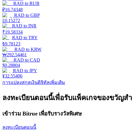
RAD
to
RUB
รับรางวัลการแข่งขันทุกวัน
₽
16.74348
RAD
to
GBP
£
0.15272
RAD
to
INR
₹
19.58334
RAD
to
TRY
₺
9.78123
RAD
to
KRW
₩
292.54461
RAD
to
CAD
$
0.28804
การปักหลัก
RAD
to
JPY
¥
32.55406
ผลตอบแทนสูงและเข้าถึงได้ทันที
การแปลงสกุลเงินดิจิทัลเพิ่มเติม
ลงทะเบียนตอนนี้เพื่อรับแพ็คเกจของขวัญสำ
เข้าร่วม Bitrue เพื่อรับรางวัลพิเศษ
ลงทะเบียนตอนนี้