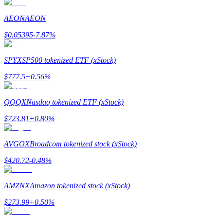
AEON
AEON
$
0.05395
-7.87
%
Exclusive for BitMart Users
Register & Trade to Win 500,000 USDT
SPYX
SP500 tokenized ETF (xStock)
$
777.5
+
0.56
%
Precious Metals Trading Carnival
QQQX
Nasdaq tokenized ETF (xStock)
Trade Gold & Silver · 33,333 USDT Bonus
$
723.81
+
0.80
%
AVGOX
Broadcom tokenized stock (xStock)
USDT New User Exclusive 10% APR
$
420.72
-0.48
%
USDT Flexible Staking | Daily Rewards
AMZNX
Amazon tokenized stock (xStock)
$
273.99
+
0.50
%
BTC New User Exclusive: 6.5% APR