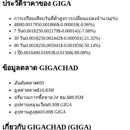
ประวัติราคาของ GIGA
การเปรียบเทียบวันที่
ต่ำ
สูง
การเปลี่ยนแปลงจำนวน
(%)
ฟิวเจอร์ส USDC
48H
0.001795
0.001866
$
-0.000018
(
-0.96
%)
7 วัน
0.001825
0.002179
$
-0.000141
(
-7.08
%)
ฟิวเจอร์สที่ใช้ USDC เป็นหลักประกัน
30 วัน
0.001825
0.002442
$
-0.000501
(
-21.32
%)
90 วัน
0.001825
0.005941
$
-0.001859
(
-50.14
%)
1 ปี
0.001649
0.01693
$
-0.01508
(
-89.08
%)
ข้อมูลตลาด GIGACHAD
อันดับตลาด
695
มูลค่าตลาด
$
16.83M
คัดลอกการซื้อขาย
ปริมาณการซื้อขาย 24 ชม.
$
88.95M
อุปทานหมุนเวียน
9.30B
GIGA
เข้าร่วมกับเทรดเดอร์ชั้นนำ
อุปทานสูงสุด
10.00B
GIGA
เกี่ยวกับ GIGACHAD (GIGA)