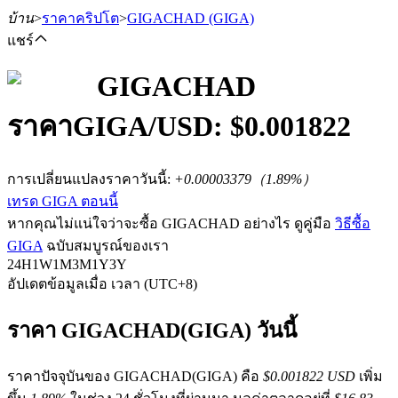
บ้าน
>
ราคาคริปโต
>
GIGACHAD
(GIGA)
แชร์
GIGACHAD
ราคา
GIGA
/USD: $
0.001822
ฟิวเจอร์ส
การเปลี่ยนแปลงราคาวันนี้
:
+0.00003379
（
1.89
%）
เทรด GIGA ตอนนี้
หากคุณไม่แน่ใจว่าจะซื้อ GIGACHAD อย่างไร ดูคู่มือ
วิธีซื้อ
GIGA
ฉบับสมบูรณ์ของเรา
24H
1W
1M
3M
1Y
3Y
อัปเดตข้อมูลเมื่อ เวลา (UTC+8)
ฟิวเจอร์ส USDT
ราคา GIGACHAD(GIGA) วันนี้
ฟิวเจอร์สที่ใช้ USDT เป็นหลักประกัน
ราคาปัจจุบันของ GIGACHAD(GIGA) คือ
$0.001822 USD
เพิ่ม