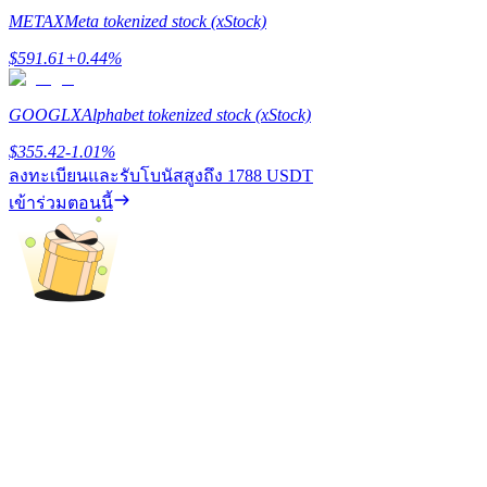
METAX
Meta tokenized stock (xStock)
BTC Flexible Staking | Daily Rewards
$
591.61
+
0.44
%
GOOGLX
Alphabet tokenized stock (xStock)
$
355.42
-1.01
%
ลงทะเบียนและรับโบนัสสูงถึง
1788 USDT
เข้าร่วมตอนนี้
กิจกรรมเพิ่มเติม
รับรางวัลและสิทธิพิเศษสุดพิเศษ
ศูนย์รางวัล
เข้าสู่ระบบ
ลงชื่อ