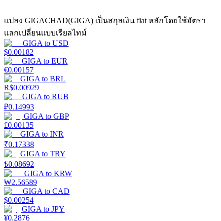
แปลง GIGACHAD(GIGA) เป็นสกุลเงิน fiat หลักโดยใช้อัตรา
Launchpool
แลกเปลี่ยนแบบเรียลไทม์
GIGA
to
USD
การเซ้งแบบยืดหยุ่นเพื่อรับโทเคนยอดนิยม
$
0.00182
GIGA
to
EUR
€
0.00157
GIGA
to
BRL
R$
0.00929
GIGA
to
RUB
₽
0.14993
GIGA
to
GBP
£
0.00135
GIGA
to
INR
₹
0.17338
การล็อค BTR
GIGA
to
TRY
₺
0.08692
การลงทุนพิเศษสำหรับผู้ถือ BTR
GIGA
to
KRW
₩
2.56589
GIGA
to
CAD
$
0.00254
GIGA
to
JPY
¥
0.2876