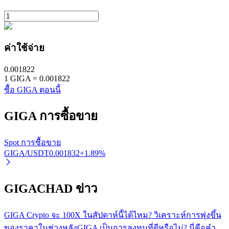
ค่าใช้จ่าย
0.001822
1
GIGA
=
0.001822
พันธมิตร Bitrue
ซื้อ GIGA ตอนนี้
มากถึง 65% คอมมิชชั่น!
GIGA
การซื้อขาย
Spot การซื้อขาย
GIGA/USDT
0.001832
+
1.89
%
GIGACHAD ข่าว
GIGA Crypto จะ 100X ในสัปดาห์นี้ได้ไหม? วิเคราะห์การพุ่งขึ้น
การแนะนำ
ของราคาในช่วงหลัง
GIGA เป็นการลงทุนที่ดีหรือไม่? นี่คือคำ