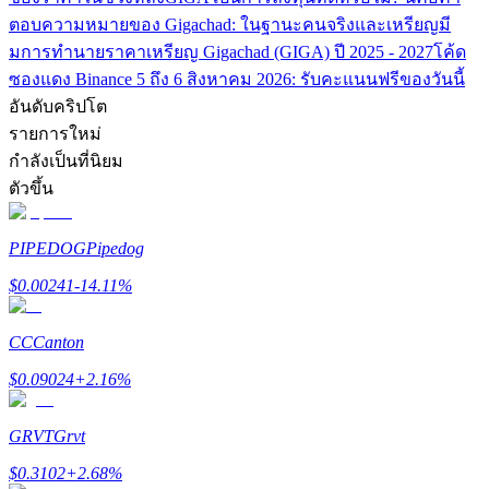
เชิญเพื่อนเพื่อรับรางวัลเงินสด
ตอบ
ความหมายของ Gigachad: ในฐานะคนจริงและเหรียญมี
ม
การทำนายราคาเหรียญ Gigachad (GIGA) ปี 2025 - 2027
โค้ด
BTC Welcome Rewards
ซองแดง Binance 5 ถึง 6 สิงหาคม 2026: รับคะแนนฟรีของวันนี้
อันดับคริปโต
รายการใหม่
กำลังเป็นที่นิยม
ตัวขึ้น
PIPEDOG
Pipedog
$
0.00241
-14.11
%
BTC Welcome Rewards
CC
Canton
Deposit & Trade BTC to Share 25000 USDT prize pool!
$
0.09024
+
2.16
%
GRVT
Grvt
Deposit CASHCAT & Win
$
0.3102
+
2.68
%
Share 500000 CASHCAT prize pool