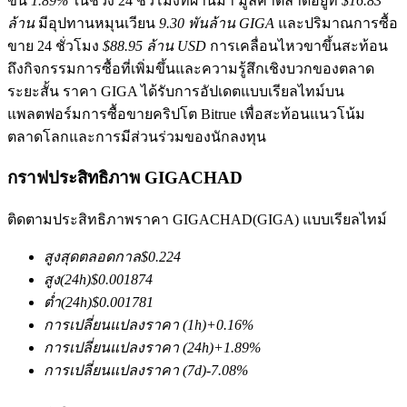
ขึ้น
1.89%
ในช่วง 24 ชั่วโมงที่ผ่านมา มูลค่าตลาดอยู่ที่
$16.83
ล้าน
มีอุปทานหมุนเวียน
9.30 พันล้าน GIGA
และปริมาณการซื้อ
ขาย 24 ชั่วโมง
$88.95 ล้าน USD
การเคลื่อนไหวขาขึ้นสะท้อน
ถึงกิจกรรมการซื้อที่เพิ่มขึ้นและความรู้สึกเชิงบวกของตลาด
ระยะสั้น ราคา GIGA ได้รับการอัปเดตแบบเรียลไทม์บน
แพลตฟอร์มการซื้อขายคริปโต Bitrue เพื่อสะท้อนแนวโน้ม
ตลาดโลกและการมีส่วนร่วมของนักลงทุน
ฟิวเจอร์ส COIN-M
กราฟประสิทธิภาพ GIGACHAD
ฟิวเจอร์สสกุลเงินดิจิทัล
ติดตามประสิทธิภาพราคา GIGACHAD(GIGA) แบบเรียลไทม์
TradFi
สูงสุดตลอดกาล
$
0.224
สูง
(24h)
$
0.001874
อนุพันธ์ของหุ้น ฟอเร็กซ์ โลหะมีค่า และสินค้าโภคภัณฑ์
ต่ำ
(24h)
$
0.001781
การเปลี่ยนแปลงราคา
(1h)
+
0.16
%
การเปลี่ยนแปลงราคา
(24h)
+
1.89
%
การเปลี่ยนแปลงราคา
(7d)
-7.08
%