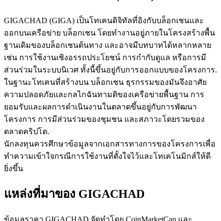
GIGACHAD (GIGA) เป็นโทเคนดิจิทัลที่อิงกับบล็อกเชนและ
ออกบนเครือข่าย บล็อกเชน โดยทำงานอยู่ภายในโครงสร้างพื้น
ฐานเดิมของบล็อกเชนต้นทาง และอาจมีบทบาทได้หลากหลาย
เช่น การใช้งานเชิงอรรถประโยชน์ การกำกับดูแล หรือการมี
เป็นเทรดเดอร์คัดลอก
ส่วนร่วมในระบบนิเวศ ทั้งนี้ขึ้นอยู่กับการออกแบบของโครงการ.
ในฐานะโทเคนที่สร้างบน บล็อกเชน ธุรกรรมของมันจึงอาศัย
เพลิดเพลินกับการแบ่งปันผลกำไรและค่าคอมมิชชั่นการคัด
ความปลอดภัยและกลไกฉันทามติของเครือข่ายพื้นฐาน การ
ลอกการซื้อขาย
ยอมรับและผลการดำเนินงานในตลาดขึ้นอยู่กับการพัฒนา
โครงการ การมีส่วนร่วมของชุมชน และสภาวะโดยรวมของ
ตลาดคริปโต.
นักลงทุนควรศึกษาข้อมูลจากเอกสารทางการของโครงการเพื่อ
ทำความเข้าใจกรณีการใช้งานที่ตั้งใจไว้และโทเคโนมิกส์ให้ดี
ยิ่งขึ้น
แหล่งที่มาของ GIGACHAD
ข้อมูล
ข้อมูลราคา GIGACHAD จัดทำโดย CoinMarketCap และ