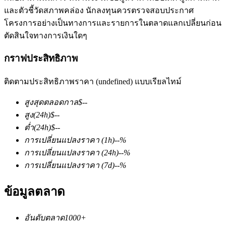
และตัวชี้วัดสภาพคล่อง นักลงทุนควรตรวจสอบประกาศ
โครงการอย่างเป็นทางการและรายการในตลาดแลกเปลี่ยนก่อน
ตัดสินใจทางการเงินใดๆ
กราฟประสิทธิภาพ
ติดตามประสิทธิภาพราคา (undefined) แบบเรียลไทม์
ฟิวเจอร์ส COIN-M
สูงสุดตลอดกาล
$
--
ฟิวเจอร์สสกุลเงินดิจิทัล
สูง
(24h)
$
--
ต่ำ
(24h)
$
--
การเปลี่ยนแปลงราคา
(1h)
--
%
TradFi
การเปลี่ยนแปลงราคา
(24h)
--
%
อนุพันธ์ของหุ้น ฟอเร็กซ์ โลหะมีค่า และสินค้าโภคภัณฑ์
การเปลี่ยนแปลงราคา
(7d)
--
%
ข้อมูลตลาด
อันดับตลาด
1000+