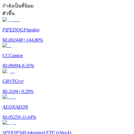
การวิเคราะห์ข้อมูลขนาดใหญ่ รวมถึงข้อมูลการค้า ฯลฯ
กำลังเป็นที่นิยม
ตัวขึ้น
PIPEDOG
Pipedog
$
0.002448
+
144.80
%
CC
Canton
แนะนำ
$
0.09094
-0.35
%
คู่มือเริ่มต้นฟิวเจอร์ส
GRVT
Grvt
$
0.3104
+
9.29
%
AEON
AEON
$
0.05259
-11.64
%
SPYX
SP500 tokenized ETF (xStock)