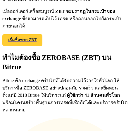
เมื่อออร์เดอร์เสร็จสมบูรณ์
ZBT จะปรากฏในกระเป๋าของ
exchange
ซึ่งสามารถเก็บไว้ เทรด หรือถอนออกไปยังกระเป๋า
Precious Metals Trading Carnival
ภายนอกได้
Trade Gold & Silver · 33,333 USDT Bonus
เริ่มซื้อขาย ZBT
ทำไมต้องซื้อ ZEROBASE (ZBT) บน
USDT New User Exclusive 10% APR
Bitrue
USDT Flexible Staking | Daily Rewards
Bitrue คือ exchange คริปโตที่ได้รับความไว้วางใจทั่วโลก ให้
บริการซื้อ ZEROBASE อย่างปลอดภัย รวดเร็ว และยืดหยุ่น
ตั้งแต่ปี 2018 Bitrue ให้บริการแก่
ผู้ใช้กว่า 41 ล้านคนทั่วโลก
New Listing Futures Fest
พร้อมโครงสร้างพื้นฐานการเทรดที่เชื่อถือได้และบริการคริปโต
Trade New Futures, Win 200,000 USDT
หลากหลาย
Crypto World Cup 2026: Grand Finale