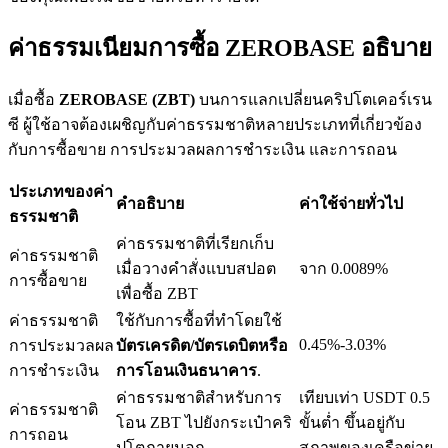
ค่าธรรมเนียมการซื้อ ZEROBASE อธิบาย
เมื่อซื้อ
ZEROBASE (ZBT)
บนการแลกเปลี่ยนคริปโตเคอร์เรน
เงินกู้
ซี ผู้ใช้อาจต้องเผชิญกับค่าธรรมชาติหลายประเภทที่เกี่ยวข้อง
บริการยืมเงินที่ได้รับการสนับสนุนจาก Crypto
กับการซื้อขาย การประมวลผลการชำระเงิน และการถอน
ประเภทของค่า
คำอธิบาย
ค่าใช้จ่ายทั่วไป
ธรรมชาติ
ค่าธรรมชาติที่เรียกเก็บ
ค่าธรรมชาติ
เมื่อวางคำสั่งแบบสปอต
จาก 0.0089%
การซื้อขาย
เพื่อซื้อ ZBT
ค่าธรรมชาติ
ใช้กับการซื้อที่ทำโดยใช้
0.45%-3.03%
การประมวลผล
บัตรเครดิต/บัตรเดบิตหรือ
ลงทุนอัตโนมัติ
การชำระเงิน
การโอนเงินธนาคาร
.
คว้าผลกำไรระยะยาวและผลประโยชน์ที่ยืดหยุ่น
ค่าธรรมชาติสำหรับการ
เทียบเท่า USDT 0.5
ค่าธรรมชาติ
โอน ZBT ไปยังกระเป๋าคริ
ขั้นต่ำ ขึ้นอยู่กับ
การถอน
ปโตภายนอก
สภาพของเครือข่าย