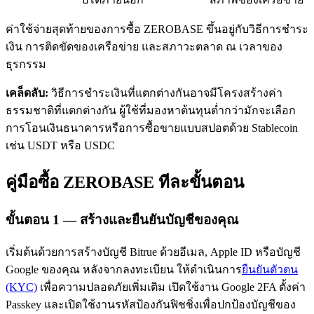
ค่าใช้จ่ายสุดท้ายของการซื้อ ZEROBASE ขึ้นอยู่กับวิธีการชำระ
เงิน การติดขัดของเครือข่าย และสภาวะตลาด ณ เวลาของ
ธุรกรรม
เคล็ดลับ:
วิธีการชำระเงินที่แตกต่างกันอาจมีโครงสร้างค่า
ธรรมชาติที่แตกต่างกัน ผู้ใช้ที่มองหาต้นทุนต่ำกว่ามักจะเลือก
เรียนรู้ Staking
การโอนเงินธนาคารหรือการซื้อขายแบบสปอตด้วย Stablecoin
เรียนรู้เกี่ยวกับการสร้างรายได้แบบพาสซีฟ
เช่น USDT หรือ USDC
Bitrue
AI
คู่มือซื้อ ZEROBASE ทีละขั้นตอน
ขั้นตอน
1 —
สร้างและยืนยันบัญชีของคุณ
เริ่มต้นด้วยการสร้างบัญชี Bitrue ด้วยอีเมล, Apple ID หรือบัญชี
Google ของคุณ หลังจากลงทะเบียน ให้ดำเนินการ
ยืนยันตัวตน
พันธมิตร Bitrue
(KYC)
เพื่อความปลอดภัยเพิ่มเติม เปิดใช้งาน Google 2FA ตั้งค่า
Passkey และเปิดใช้งานรหัสป้องกันฟิชชิ่งเพื่อปกป้องบัญชีของ