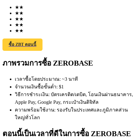
★
★
★
★
★
★
★
★
★
★
ซื้อ ZBT ตอนนี้
ฟิวเจอร์ส COIN-M
ภาพรวมการซื้อ ZEROBASE
ฟิวเจอร์สสกุลเงินดิจิทัล
เวลาซื้อโดยประมาณ
:
~3 นาที
TradFi
จำนวนเงินซื้อขั้นต่ำ
:
$1
วิธีการชำระเงิน
:
บัตรเครดิต/เดบิต, โอนเงินผ่านธนาคาร,
อนุพันธ์ของหุ้น ฟอเร็กซ์ โลหะมีค่า และสินค้าโภคภัณฑ์
Apple Pay, Google Pay, กระเป๋าเงินดิจิทัล
ความพร้อมใช้งาน
:
รองรับในประเทศและภูมิภาคส่วน
ใหญ่ทั่วโลก
ตอนนี้เป็นเวลาที่ดีในการซื้อ ZEROBASE