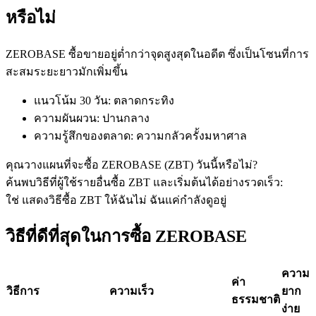
หรือไม่
ZEROBASE ซื้อขายอยู่ต่ำกว่าจุดสูงสุดในอดีต ซึ่งเป็นโซนที่การ
ฟิวเจอร์ส USDC
สะสมระยะยาวมักเพิ่มขึ้น
ฟิวเจอร์สที่ใช้ USDC เป็นหลักประกัน
แนวโน้ม 30 วัน
:
ตลาดกระทิง
ความผันผวน
:
ปานกลาง
ความรู้สึกของตลาด
:
ความกลัวครั้งมหาศาล
คุณวางแผนที่จะซื้อ ZEROBASE (ZBT) วันนี้หรือไม่?
ค้นพบวิธีที่ผู้ใช้รายอื่นซื้อ ZBT และเริ่มต้นได้อย่างรวดเร็ว:
ใช่ แสดงวิธีซื้อ ZBT ให้ฉัน
ไม่ ฉันแค่กำลังดูอยู่
วิธีที่ดีที่สุดในการซื้อ ZEROBASE
คัดลอกการซื้อขาย
เข้าร่วมกับเทรดเดอร์ชั้นนำ
ความ
ค่า
วิธีการ
ความเร็ว
ยาก
ธรรมชาติ
ง่าย