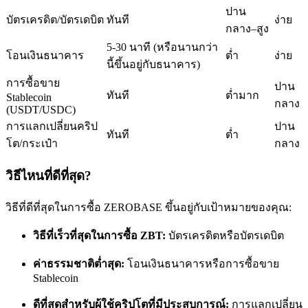
ปาน
บัตรเครดิต/บัตรเดบิต
ทันที
ง่าย
กลาง–สูง
5-30 นาที (หรือนานกว่า
โอนเงินธนาคาร
ต่ำ
ง่าย
นี้ขึ้นอยู่กับธนาคาร)
การซื้อขาย
ปาน
เป็นเทรดเดอร์คัดลอก
ทันที
ต่ำมาก
Stablecoin
กลาง
(USDT/USDC)
เพลิดเพลินกับการแบ่งปันผลกำไรและค่าคอมมิชชั่นการคัด
การแลกเปลี่ยนคริป
ปาน
ทันที
ต่ำ
ลอกการซื้อขาย
โต/กระเป๋า
กลาง
วิธีไหนที่ดีที่สุด?
วิธีที่ดีที่สุดในการซื้อ ZEROBASE ขึ้นอยู่กับเป้าหมายของคุณ:
วิธีที่เร็วที่สุดในการซื้อ ZBT:
บัตรเครดิตหรือบัตรเดบิต
ค่าธรรมชาติต่ำสุด:
โอนเงินธนาคารหรือการซื้อขาย
Stablecoin
ข้อมูล
ดีที่สุดสำหรับผู้ใช้คริปโตที่มีประสบการณ์:
การแลกเปลี่ยน