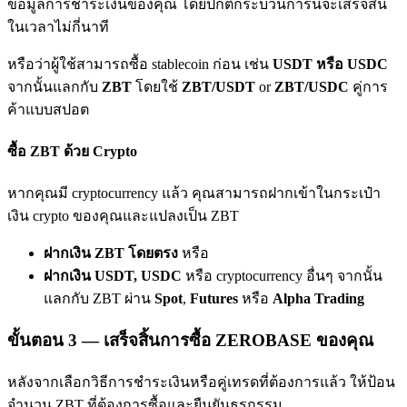
ข้อมูลการชำระเงินของคุณ โดยปกติกระบวนการนี้จะเสร็จสิ้น
เชิญเพื่อนเพื่อรับรางวัลเงินสด
ในเวลาไม่กี่นาที
Deposit CASHCAT & Win
หรือว่าผู้ใช้สามารถซื้อ stablecoin ก่อน เช่น
USDT หรือ USDC
จากนั้นแลกกับ
ZBT
โดยใช้
ZBT/USDT
or
ZBT/USDC
คู่การ
ค้าแบบสปอต
ซื้อ ZBT ด้วย Crypto
หากคุณมี cryptocurrency แล้ว คุณสามารถฝากเข้าในกระเป๋า
เงิน crypto ของคุณและแปลงเป็น ZBT
ฝากเงิน ZBT โดยตรง
หรือ
Deposit CASHCAT & Win
ฝากเงิน USDT, USDC
หรือ cryptocurrency อื่นๆ จากนั้น
Share 500000 CASHCAT prize pool
แลกกับ ZBT ผ่าน
Spot
,
Futures
หรือ
Alpha Trading
ขั้นตอน
3 —
เสร็จสิ้นการซื้อ ZEROBASE ของคุณ
Exclusive for BitMart Users
หลังจากเลือกวิธีการชำระเงินหรือคู่เทรดที่ต้องการแล้ว ให้ป้อน
จำนวน ZBT ที่ต้องการซื้อและยืนยันธุรกรรม
Register & Trade to Win 500,000 USDT