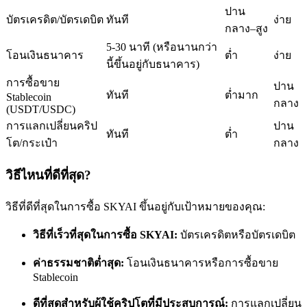
ปาน
บัตรเครดิต/บัตรเดบิต
ทันที
ง่าย
กลาง–สูง
5-30 นาที (หรือนานกว่า
โอนเงินธนาคาร
ต่ำ
ง่าย
นี้ขึ้นอยู่กับธนาคาร)
การซื้อขาย
ปาน
เป็นเทรดเดอร์คัดลอก
ทันที
ต่ำมาก
Stablecoin
กลาง
(USDT/USDC)
เพลิดเพลินกับการแบ่งปันผลกำไรและค่าคอมมิชชั่นการคัด
การแลกเปลี่ยนคริป
ปาน
ทันที
ต่ำ
ลอกการซื้อขาย
โต/กระเป๋า
กลาง
วิธีไหนที่ดีที่สุด?
วิธีที่ดีที่สุดในการซื้อ SKYAI ขึ้นอยู่กับเป้าหมายของคุณ:
วิธีที่เร็วที่สุดในการซื้อ SKYAI:
บัตรเครดิตหรือบัตรเดบิต
ค่าธรรมชาติต่ำสุด:
โอนเงินธนาคารหรือการซื้อขาย
Stablecoin
ข้อมูล
ดีที่สุดสำหรับผู้ใช้คริปโตที่มีประสบการณ์:
การแลกเปลี่ยน