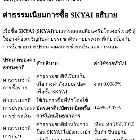
ค่าธรรมเนียมการซื้อ SKYAI อธิบาย
เมื่อซื้อ
SKYAI (SKYAI)
บนการแลกเปลี่ยนคริปโตเคอร์เรนซี ผู้
เงินกู้
ใช้อาจต้องเผชิญกับค่าธรรมชาติหลายประเภทที่เกี่ยวข้องกับ
บริการยืมเงินที่ได้รับการสนับสนุนจาก Crypto
การซื้อขาย การประมวลผลการชำระเงิน และการถอน
ประเภทของค่า
คำอธิบาย
ค่าใช้จ่ายทั่วไป
ธรรมชาติ
ค่าธรรมชาติที่เรียกเก็บ
ค่าธรรมชาติ
เมื่อวางคำสั่งแบบสปอต
จาก 0.0089%
การซื้อขาย
เพื่อซื้อ SKYAI
ค่าธรรมชาติ
ใช้กับการซื้อที่ทำโดยใช้
0.45%-3.03%
การประมวลผล
บัตรเครดิต/บัตรเดบิตหรือ
ลงทุนอัตโนมัติ
การชำระเงิน
การโอนเงินธนาคาร
.
คว้าผลกำไรระยะยาวและผลประโยชน์ที่ยืดหยุ่น
ค่าธรรมชาติสำหรับการ
เทียบเท่า USDT 0.5
ค่าธรรมชาติ
โอน SKYAI ไปยังกระเป๋า
ขั้นต่ำ ขึ้นอยู่กับ
การถอน
คริปโตภายนอก
สภาพของเครือข่าย