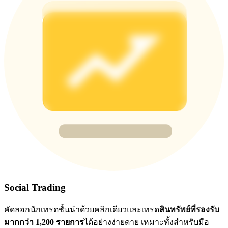
77,777+3k Rewards
กิจกรรมเพิ่มเติม
รับรางวัลและสิทธิพิเศษสุดพิเศษ
ศูนย์รางวัล
เข้าสู่ระบบ
ลงชื่อ
Social Trading
คัดลอกนักเทรดชั้นนำด้วยคลิกเดียวและเทรด
สินทรัพย์ที่รองรับ
มากกว่า 1,200 รายการ
ได้อย่างง่ายดาย เหมาะทั้งสำหรับมือ