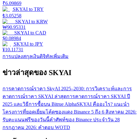
₹
6.09869
SKYAI
to
TRY
₺
3.05258
SKYAI
to
KRW
₩
90.95331
SKYAI
to
CAD
$
0.08984
SKYAI
to
JPY
¥
10.11731
การแปลงสกุลเงินดิจิทัลเพิ่มเติม
ข่าวล่าสุดของ SKYAI
การคาดการณ์ราคา SkyAI 2025–2030: การวิเคราะห์และการ
คาดการณ์ราคา SKYAI ล่าสุด
การคาดการณ์ราคา SKYAI ปี
2025 และวิธีการซื้อบน Bitrue Alpha
SKYAI คืออะไร? แนะนำ
โครงการที่ยอดเยี่ยม
โค้ดซองแดง Binance 5 ถึง 6 สิงหาคม 2026:
รับคะแนนฟรีของวันนี้
คำศัพท์ของ Binance ประจำวัน 28
กรกฎาคม 2026: คำตอบ WOTD