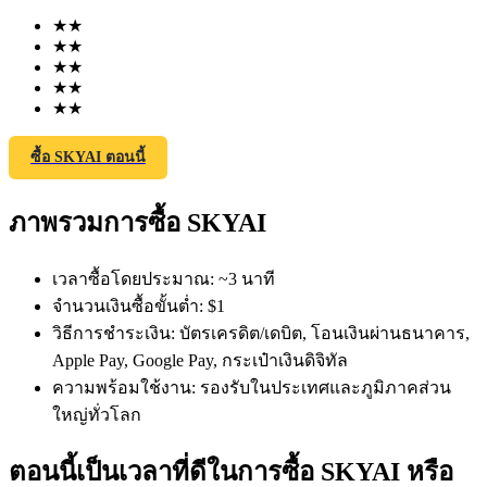
★
★
★
★
★
★
★
★
★
★
ซื้อ SKYAI ตอนนี้
ฟิวเจอร์ส COIN-M
ภาพรวมการซื้อ SKYAI
ฟิวเจอร์สสกุลเงินดิจิทัล
เวลาซื้อโดยประมาณ
:
~3 นาที
TradFi
จำนวนเงินซื้อขั้นต่ำ
:
$1
วิธีการชำระเงิน
:
บัตรเครดิต/เดบิต, โอนเงินผ่านธนาคาร,
อนุพันธ์ของหุ้น ฟอเร็กซ์ โลหะมีค่า และสินค้าโภคภัณฑ์
Apple Pay, Google Pay, กระเป๋าเงินดิจิทัล
ความพร้อมใช้งาน
:
รองรับในประเทศและภูมิภาคส่วน
ใหญ่ทั่วโลก
ตอนนี้เป็นเวลาที่ดีในการซื้อ SKYAI หรือ