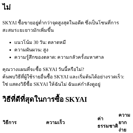
ไม่
SKYAI ซื้อขายอยู่ต่ำกว่าจุดสูงสุดในอดีต ซึ่งเป็นโซนที่การ
ฟิวเจอร์ส USDC
สะสมระยะยาวมักเพิ่มขึ้น
ฟิวเจอร์สที่ใช้ USDC เป็นหลักประกัน
แนวโน้ม 30 วัน
:
ตลาดหมี
ความผันผวน
:
สูง
ความรู้สึกของตลาด
:
ความกลัวครั้งมหาศาล
คุณวางแผนที่จะซื้อ SKYAI วันนี้หรือไม่?
ค้นพบวิธีที่ผู้ใช้รายอื่นซื้อ SKYAI และเริ่มต้นได้อย่างรวดเร็ว:
ใช่ แสดงวิธีซื้อ SKYAI ให้ฉัน
ไม่ ฉันแค่กำลังดูอยู่
วิธีที่ดีที่สุดในการซื้อ SKYAI
คัดลอกการซื้อขาย
เข้าร่วมกับเทรดเดอร์ชั้นนำ
ความ
ค่า
วิธีการ
ความเร็ว
ยาก
ธรรมชาติ
ง่าย