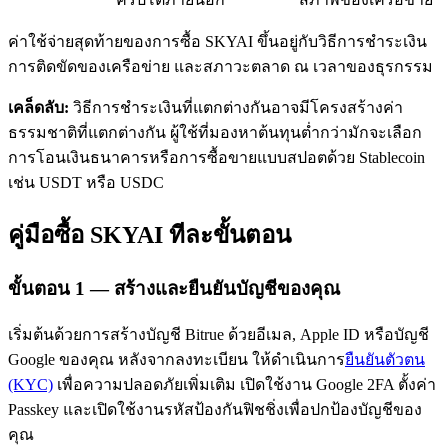
ค่าใช้จ่ายสุดท้ายของการซื้อ SKYAI ขึ้นอยู่กับวิธีการชำระเงิน
การติดขัดของเครือข่าย และสภาวะตลาด ณ เวลาของธุรกรรม
เคล็ดลับ:
วิธีการชำระเงินที่แตกต่างกันอาจมีโครงสร้างค่า
ธรรมชาติที่แตกต่างกัน ผู้ใช้ที่มองหาต้นทุนต่ำกว่ามักจะเลือก
การโอนเงินธนาคารหรือการซื้อขายแบบสปอตด้วย Stablecoin
เรียนรู้ Staking
เช่น USDT หรือ USDC
เรียนรู้เกี่ยวกับการสร้างรายได้แบบพาสซีฟ
คู่มือซื้อ SKYAI ทีละขั้นตอน
Bitrue
AI
ขั้นตอน
1 —
สร้างและยืนยันบัญชีของคุณ
เริ่มต้นด้วยการสร้างบัญชี Bitrue ด้วยอีเมล, Apple ID หรือบัญชี
Google ของคุณ หลังจากลงทะเบียน ให้ดำเนินการ
ยืนยันตัวตน
(KYC)
เพื่อความปลอดภัยเพิ่มเติม เปิดใช้งาน Google 2FA ตั้งค่า
พันธมิตร Bitrue
Passkey และเปิดใช้งานรหัสป้องกันฟิชชิ่งเพื่อปกป้องบัญชีของ
คุณ