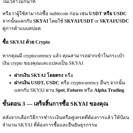
ในเวลาไม่กี่นาที
เชิญเพื่อนเพื่อรับรางวัลเงินสด
หรือว่าผู้ใช้สามารถซื้อ stablecoin ก่อน เช่น
USDT หรือ USDC
Deposit CASHCAT & Win
จากนั้นแลกกับ
SKYAI
โดยใช้
SKYAI/USDT
or
SKYAI/USDC
คู่การค้าแบบสปอต
ซื้อ SKYAI ด้วย Crypto
หากคุณมี cryptocurrency แล้ว คุณสามารถฝากเข้าในกระเป๋า
เงิน crypto ของคุณและแปลงเป็น SKYAI
ฝากเงิน SKYAI โดยตรง
หรือ
ฝากเงิน USDT, USDC
หรือ cryptocurrency อื่นๆ จากนั้น
Deposit CASHCAT & Win
แลกกับ SKYAI ผ่าน
Spot
,
Futures
หรือ
Alpha Trading
Share 500000 CASHCAT prize pool
ขั้นตอน
3 —
เสร็จสิ้นการซื้อ SKYAI ของคุณ
หลังจากเลือกวิธีการชำระเงินหรือคู่เทรดที่ต้องการแล้ว ให้ป้อน
Exclusive for BitMart Users
จำนวน SKYAI ที่ต้องการซื้อและยืนยันธุรกรรม
Register & Trade to Win 500,000 USDT