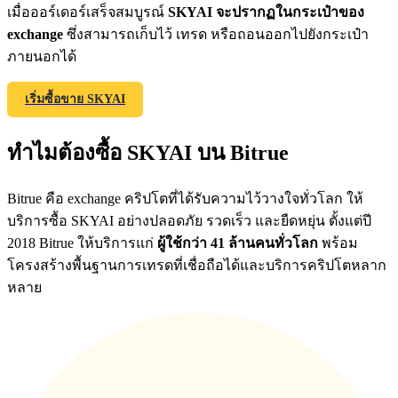
เมื่อออร์เดอร์เสร็จสมบูรณ์
SKYAI จะปรากฏในกระเป๋าของ
exchange
ซึ่งสามารถเก็บไว้ เทรด หรือถอนออกไปยังกระเป๋า
ภายนอกได้
Precious Metals Trading Carnival
เริ่มซื้อขาย SKYAI
Trade Gold & Silver · 33,333 USDT Bonus
ทำไมต้องซื้อ SKYAI บน Bitrue
USDT New User Exclusive 10% APR
Bitrue คือ exchange คริปโตที่ได้รับความไว้วางใจทั่วโลก ให้
USDT Flexible Staking | Daily Rewards
บริการซื้อ SKYAI อย่างปลอดภัย รวดเร็ว และยืดหยุ่น ตั้งแต่ปี
2018 Bitrue ให้บริการแก่
ผู้ใช้กว่า 41 ล้านคนทั่วโลก
พร้อม
โครงสร้างพื้นฐานการเทรดที่เชื่อถือได้และบริการคริปโตหลาก
หลาย
New Listing Futures Fest
Trade New Futures, Win 200,000 USDT
Crypto World Cup 2026: Grand Finale