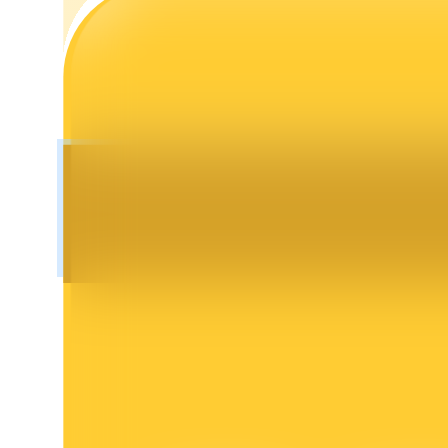
Launchpool
การเซ้งแบบยืดหยุ่นเพื่อรับโทเคนยอดนิยม
การล็อค BTR
การลงทุนพิเศษสำหรับผู้ถือ BTR