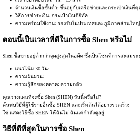
จำนวนเงินซื้อขั้นต่ำ
:
ขึ้นอยู่กับเครือข่ายและกระเป๋าเงินที่ค
วิธีการชำระเงิน
:
กระเป๋าเงินดิจิทัล
ความพร้อมใช้งาน
:
รองรับในประเทศและภูมิภาคส่วนใหญ่
ตอนนี้เป็นเวลาที่ดีในการซื้อ Shen หรือไม่
ฟิวเจอร์ส COIN-M
Shen ซื้อขายอยู่ต่ำกว่าจุดสูงสุดในอดีต ซึ่งเป็นโซนที่การสะสมระย
ฟิวเจอร์สสกุลเงินดิจิทัล
แนวโน้ม 30 วัน
:
ความผันผวน
:
ความรู้สึกของตลาด
:
ความกลัว
TradFi
คุณวางแผนที่จะซื้อ Shen (SHEN) วันนี้หรือไม่?
อนุพันธ์ของหุ้น ฟอเร็กซ์ โลหะมีค่า และสินค้าโภคภัณฑ์
ค้นพบวิธีที่ผู้ใช้รายอื่นซื้อ SHEN และเริ่มต้นได้อย่างรวดเร็ว:
ใช่ แสดงวิธีซื้อ SHEN ให้ฉัน
ไม่ ฉันแค่กำลังดูอยู่
วิธีที่ดีที่สุดในการซื้อ Shen