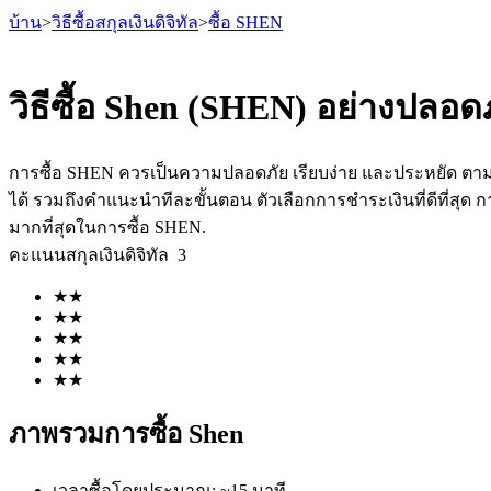
บ้าน
>
วิธีซื้อสกุลเงินดิจิทัล
>
ซื้อ SHEN
วิธีซื้อ Shen (SHEN) อย่างปลอด
ฟิวเจอร์ส
การซื้อ SHEN ควรเป็นความปลอดภัย เรียบง่าย และประหยัด ตามอุ
ได้ รวมถึงคำแนะนำทีละขั้นตอน ตัวเลือกการชำระเงินที่ดีที่สุด
มากที่สุดในการซื้อ SHEN.
คะแนนสกุลเงินดิจิทัล
3
★
★
★
★
★
★
★
★
★
★
ฟิวเจอร์ส USDT
ภาพรวมการซื้อ Shen
ฟิวเจอร์สที่ใช้ USDT เป็นหลักประกัน
เวลาซื้อโดยประมาณ
:
~15 นาที