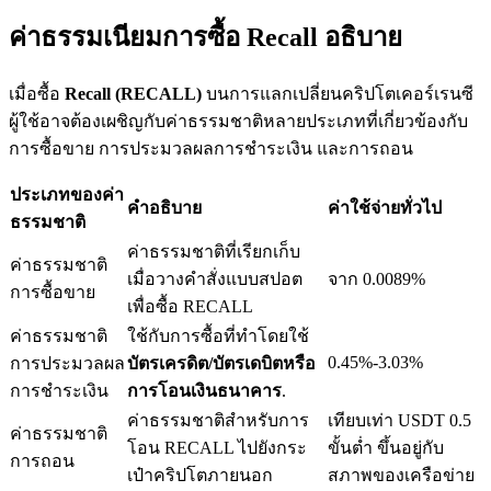
ค่าธรรมเนียมการซื้อ Recall อธิบาย
เมื่อซื้อ
Recall (RECALL)
บนการแลกเปลี่ยนคริปโตเคอร์เรนซี
เงินกู้
ผู้ใช้อาจต้องเผชิญกับค่าธรรมชาติหลายประเภทที่เกี่ยวข้องกับ
การซื้อขาย การประมวลผลการชำระเงิน และการถอน
บริการยืมเงินที่ได้รับการสนับสนุนจาก Crypto
ประเภทของค่า
คำอธิบาย
ค่าใช้จ่ายทั่วไป
ธรรมชาติ
ค่าธรรมชาติที่เรียกเก็บ
ค่าธรรมชาติ
เมื่อวางคำสั่งแบบสปอต
จาก 0.0089%
การซื้อขาย
เพื่อซื้อ RECALL
ค่าธรรมชาติ
ใช้กับการซื้อที่ทำโดยใช้
0.45%-3.03%
การประมวลผล
บัตรเครดิต/บัตรเดบิตหรือ
ลงทุนอัตโนมัติ
การชำระเงิน
การโอนเงินธนาคาร
.
ค่าธรรมชาติสำหรับการ
เทียบเท่า USDT 0.5
ค่าธรรมชาติ
คว้าผลกำไรระยะยาวและผลประโยชน์ที่ยืดหยุ่น
โอน RECALL ไปยังกระ
ขั้นต่ำ ขึ้นอยู่กับ
การถอน
เป๋าคริปโตภายนอก
สภาพของเครือข่าย