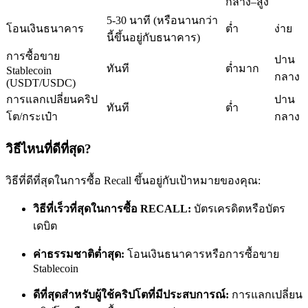
กลาง–สูง
5-30 นาที (หรือนานกว่า
โอนเงินธนาคาร
ต่ำ
ง่าย
นี้ขึ้นอยู่กับธนาคาร)
การซื้อขาย
ปาน
ทันที
ต่ำมาก
Stablecoin
กลาง
(USDT/USDC)
เป็นเทรดเดอร์คัดลอก
การแลกเปลี่ยนคริป
ปาน
ทันที
ต่ำ
โต/กระเป๋า
กลาง
เพลิดเพลินกับการแบ่งปันผลกำไรและค่าคอมมิชชั่นการคัด
ลอกการซื้อขาย
วิธีไหนที่ดีที่สุด?
วิธีที่ดีที่สุดในการซื้อ Recall ขึ้นอยู่กับเป้าหมายของคุณ:
วิธีที่เร็วที่สุดในการซื้อ RECALL:
บัตรเครดิตหรือบัตร
เดบิต
ค่าธรรมชาติต่ำสุด:
โอนเงินธนาคารหรือการซื้อขาย
Stablecoin
ข้อมูล
ดีที่สุดสำหรับผู้ใช้คริปโตที่มีประสบการณ์:
การแลกเปลี่ยน