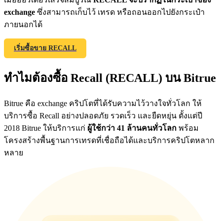
exchange
ซึ่งสามารถเก็บไว้ เทรด หรือถอนออกไปยังกระเป๋า
ภายนอกได้
Exclusive for BitMart Users
เริ่มซื้อขาย RECALL
Register & Trade to Win 500,000 USDT
ทำไมต้องซื้อ Recall (RECALL) บน Bitrue
Precious Metals Trading Carnival
Bitrue คือ exchange คริปโตที่ได้รับความไว้วางใจทั่วโลก ให้
บริการซื้อ Recall อย่างปลอดภัย รวดเร็ว และยืดหยุ่น ตั้งแต่ปี
Trade Gold & Silver · 33,333 USDT Bonus
2018 Bitrue ให้บริการแก่
ผู้ใช้กว่า 41 ล้านคนทั่วโลก
พร้อม
โครงสร้างพื้นฐานการเทรดที่เชื่อถือได้และบริการคริปโตหลาก
หลาย
USDT New User Exclusive 10% APR
USDT Flexible Staking | Daily Rewards
BTC New User Exclusive: 6.5% APR