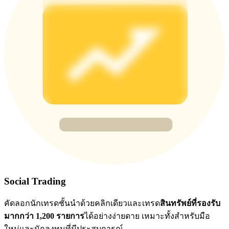
BTC Flexible Staking | Daily Rewards
กิจกรรมเพิ่มเติม
รับรางวัลและสิทธิพิเศษสุดพิเศษ
ศูนย์รางวัล
Social Trading
เข้าสู่ระบบ
ลงชื่อ
คัดลอกนักเทรดชั้นนำด้วยคลิกเดียวและเทรด
สินทรัพย์ที่รองรับ
มากกว่า 1,200 รายการ
ได้อย่างง่ายดาย เหมาะทั้งสำหรับมือ
ใหม่และนักลงทุนที่มีประสบการณ์