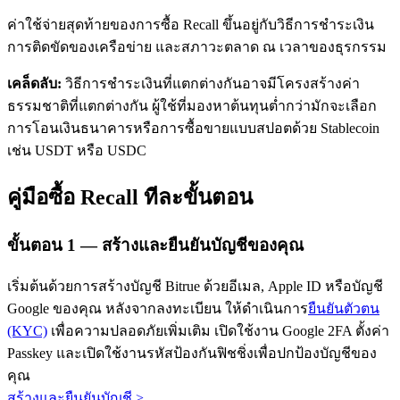
ค่าใช้จ่ายสุดท้ายของการซื้อ Recall ขึ้นอยู่กับวิธีการชำระเงิน
การติดขัดของเครือข่าย และสภาวะตลาด ณ เวลาของธุรกรรม
เคล็ดลับ:
วิธีการชำระเงินที่แตกต่างกันอาจมีโครงสร้างค่า
ธรรมชาติที่แตกต่างกัน ผู้ใช้ที่มองหาต้นทุนต่ำกว่ามักจะเลือก
การโอนเงินธนาคารหรือการซื้อขายแบบสปอตด้วย Stablecoin
เรียนรู้ Staking
เช่น USDT หรือ USDC
เรียนรู้เกี่ยวกับการสร้างรายได้แบบพาสซีฟ
คู่มือซื้อ Recall ทีละขั้นตอน
Bitrue
AI
ขั้นตอน
1 —
สร้างและยืนยันบัญชีของคุณ
เริ่มต้นด้วยการสร้างบัญชี Bitrue ด้วยอีเมล, Apple ID หรือบัญชี
Google ของคุณ หลังจากลงทะเบียน ให้ดำเนินการ
ยืนยันตัวตน
(KYC)
เพื่อความปลอดภัยเพิ่มเติม เปิดใช้งาน Google 2FA ตั้งค่า
Passkey และเปิดใช้งานรหัสป้องกันฟิชชิ่งเพื่อปกป้องบัญชีของ
พันธมิตร Bitrue
คุณ
สร้างและยืนยันบัญชี
>