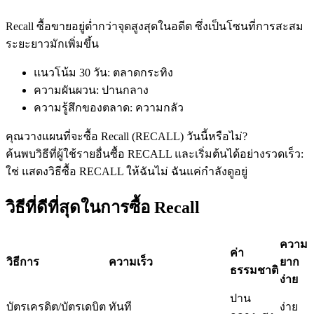
Recall ซื้อขายอยู่ต่ำกว่าจุดสูงสุดในอดีต ซึ่งเป็นโซนที่การสะสม
ระยะยาวมักเพิ่มขึ้น
ฟิวเจอร์ส USDC
แนวโน้ม 30 วัน
:
ตลาดกระทิง
ฟิวเจอร์สที่ใช้ USDC เป็นหลักประกัน
ความผันผวน
:
ปานกลาง
ความรู้สึกของตลาด
:
ความกลัว
คุณวางแผนที่จะซื้อ Recall (RECALL) วันนี้หรือไม่?
ค้นพบวิธีที่ผู้ใช้รายอื่นซื้อ RECALL และเริ่มต้นได้อย่างรวดเร็ว:
ใช่ แสดงวิธีซื้อ RECALL ให้ฉัน
ไม่ ฉันแค่กำลังดูอยู่
วิธีที่ดีที่สุดในการซื้อ Recall
คัดลอกการซื้อขาย
ความ
ค่า
วิธีการ
ความเร็ว
ยาก
เข้าร่วมกับเทรดเดอร์ชั้นนำ
ธรรมชาติ
ง่าย
ปาน
บัตรเครดิต/บัตรเดบิต
ทันที
ง่าย