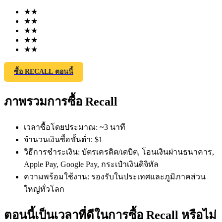
★
★
★
★
★
★
★
★
★
★
ซื้อ RECALL ตอนนี้
ฟิวเจอร์ส COIN-M
ภาพรวมการซื้อ Recall
ฟิวเจอร์สสกุลเงินดิจิทัล
เวลาซื้อโดยประมาณ
:
~3 นาที
TradFi
จำนวนเงินซื้อขั้นต่ำ
:
$1
วิธีการชำระเงิน
:
บัตรเครดิต/เดบิต, โอนเงินผ่านธนาคาร,
อนุพันธ์ของหุ้น ฟอเร็กซ์ โลหะมีค่า และสินค้าโภคภัณฑ์
Apple Pay, Google Pay, กระเป๋าเงินดิจิทัล
ความพร้อมใช้งาน
:
รองรับในประเทศและภูมิภาคส่วน
ใหญ่ทั่วโลก
ตอนนี้เป็นเวลาที่ดีในการซื้อ Recall หรือไม่