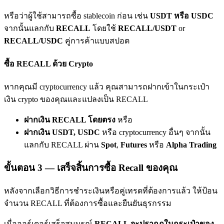
เชิญเพื่อนเพื่อรับรางวัลเงินสด
หรือว่าผู้ใช้สามารถซื้อ stablecoin ก่อน เช่น
USDT หรือ USDC
BTC Welcome Rewards
จากนั้นแลกกับ
RECALL
โดยใช้
RECALL/USDT
or
RECALL/USDC
คู่การค้าแบบสปอต
ซื้อ RECALL ด้วย Crypto
หากคุณมี cryptocurrency แล้ว คุณสามารถฝากเข้าในกระเป๋า
เงิน crypto ของคุณและแปลงเป็น RECALL
ฝากเงิน RECALL โดยตรง
หรือ
ฝากเงิน USDT, USDC
หรือ cryptocurrency อื่นๆ จากนั้น
แลกกับ RECALL ผ่าน
Spot
,
Futures
หรือ
Alpha Trading
BTC Welcome Rewards
Deposit & Trade BTC to Share 25000 USDT prize pool!
ขั้นตอน
3 —
เสร็จสิ้นการซื้อ Recall ของคุณ
หลังจากเลือกวิธีการชำระเงินหรือคู่เทรดที่ต้องการแล้ว ให้ป้อน
จำนวน RECALL ที่ต้องการซื้อและยืนยันธุรกรรม
Deposit CASHCAT & Win
เมื่อออร์เดอร์เสร็จสมบูรณ์
RECALL จะปรากฏในกระเป๋าของ
Share 500000 CASHCAT prize pool