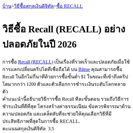
บ้าน
>
วิธีซื้อสกุลเงินดิจิทัล
>
ซื้อ RECALL
วิธีซื้อ Recall (RECALL) อย่าง
ปลอดภัยในปี 2026
ฟิวเจอร์ส
การซื้อ
Recall (RECALL)
เป็นเรื่องที่รวดเร็วและปลอดภัยเมื่อใช้
การแลกเปลี่ยนคริปโตที่เชื่อถือได้ บน
Bitrue
คุณสามารถซื้อ
Recall ในอีกไม่กี่นาทีด้วยการซื้อขั้นต่ำ $1 ในขณะที่เข้าถึงคริป
โตมากกว่า 1200 ตัวและตัวเลือกการชำระเงินระดับโลกหลาย
ตัว
คำแนะนำนี้อธิบายวิธีการซื้อ Recall ทีละขั้นตอน รวมถึงวิธีการ
ชำระเงินที่ดีที่สุด โครงสร้างค่าธรรมเนียม ข้อควรพิจารณาด้าน
ฟิวเจอร์ส USDT
ความปลอดภัย และเคล็ดลับที่จะช่วยให้คุณเลือกวิธีที่มี
ฟิวเจอร์สที่ใช้ USDT เป็นหลักประกัน
ประสิทธิภาพที่สุดในการซื้อ RECALL.
คะแนนสกุลเงินดิจิทัล
3.5