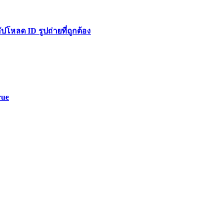
หลด ID รูปถ่ายที่ถูกต้อง
rue