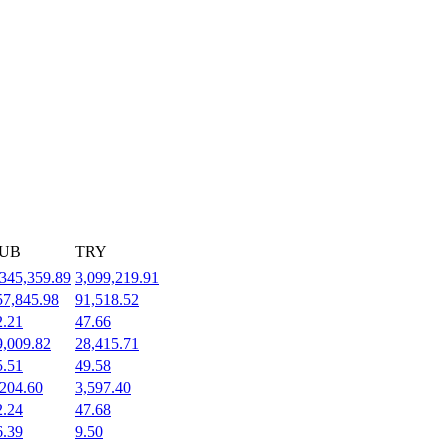
UB
TRY
,345,359.89
3,099,219.91
57,845.98
91,518.52
2.21
47.66
9,009.82
28,415.71
5.51
49.58
,204.60
3,597.40
2.24
47.68
6.39
9.50