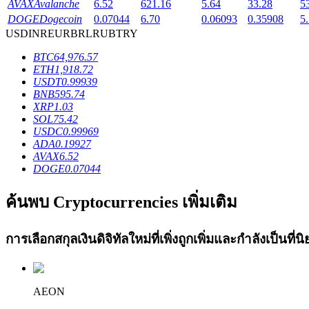
AVAX
Avalanche
6.52
621.16
5.64
33.28
5
Launchpool
DOGE
Dogecoin
0.07044
6.70
0.06093
0.35908
5
USD
INR
EUR
BRL
RUB
TRY
การเซ้งแบบยืดหยุ่นเพื่อรับโทเคนยอดนิยม
BTC
64,976.57
ETH
1,918.72
USDT
0.99939
BNB
595.74
XRP
1.03
SOL
75.42
USDC
0.99969
ADA
0.19927
AVAX
6.52
DOGE
0.07044
การล็อค BTR
ค้นพบ Cryptocurrencies เพิ่มเติม
การลงทุนพิเศษสำหรับผู้ถือ BTR
การเลือกสกุลเงินดิจิทัลใหม่ที่เพิ่งถูกเพิ่มและกำลังเป็นที
AEON