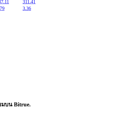
37.11
311.41
.79
3.36
่นิยมบน
Bitrue
.