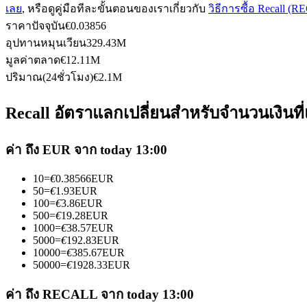
เลย
, หรือดูคู่มือทีละขั้นตอนของเราเกี่ยวกับ
วิธีการซื้อ Recall (
ราคาปัจจุบัน
€
0.03856
อุปทานหมุนเวียน
329.43M
ฟิวเจอร์ส USDC
มูลค่าตลาด
€
12.11M
ปริมาณ(24ชั่วโมง)
€
2.1M
ฟิวเจอร์สที่ใช้ USDC เป็นหลักประกัน
Recall อัตราแลกเปลี่ยนสำหรับจำนวนเงินที
ค่า ถึง EUR จาก today 13:00
10
=
€
0.38566
EUR
50
=
€
1.93
EUR
100
=
€
3.86
EUR
500
=
€
19.28
EUR
1000
=
€
38.57
EUR
คัดลอกการซื้อขาย
5000
=
€
192.83
EUR
10000
=
€
385.67
EUR
เข้าร่วมกับเทรดเดอร์ชั้นนำ
50000
=
€
1928.33
EUR
ค่า ถึง RECALL จาก today 13:00