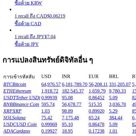
ซื้อด้วย KRW
รับรางวัลการแข่งขันทุกวัน
1
recall
ถึง
CAD
$
0.06219
ซื้อด้วย CAD
1
recall
ถึง
JPY
¥
7.04
ซื้อด้วย JPY
การแปลงสินทรัพย์ดิจิทัลอื่น ๆ
การปักหลัก
USD
INR
EUR
BRL
R
การเข้ารหัสลับ
ผลตอบแทนสูงและเข้าถึงได้ทันที
BTC
Bitcoin
64,976.57
6,181,789.70
56,208.11
331,205.07
5
ETH
Ethereum
1,918.72
182,545.37
1,659.79
9,780.33
1
USDT
Tether USDt
0.99939
95.08
0.86452
5.09
8
BNB
Binance Coin
595.74
56,678.77
515.35
3,036.70
4
XRP
XRP
1.03
98.89
0.89920
5.29
8
SOL
Solana
75.42
7,175.48
65.24
384.44
6
USDC
USD Coin
0.99969
95.10
0.86478
5.09
8
ADA
Cardano
0.19927
18.95
0.17238
1.01
1