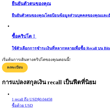
ยืนยันตัวตนของคุณ
ยืนยันตัวตนของคุณโดยป้อนข้อมูลส่วนบุคคลของคุณและอัปโ
ซื้อคริปโต！
แนะนำ
ใช้ตัวเลือกการชำระเงินที่หลากหลายเพื่อซื้อ Recall บน Bit
คู่มือเริ่มต้นฟิวเจอร์ส
เริ่มต้นการเดินทางคริปโตของคุณตอนนี้!
ลงทะเบียน
การแปลงสกุลเงิน recall เป็นฟีตที่นิยม
1
recall
ถึง
USD
$
0.04458
ซื้อด้วย USD
กลยุทธ์การซื้อขาย