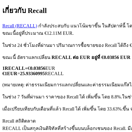
เกี่ยวกับ Recall
Recall (RECALL)
กำลังประสบกับ แนวโน้มขาขึ้น ในสัปดาห์นี้ โดย
ขณะนี้อยู่ที่ประมาณ €12.11M EUR.
ในช่วง 24 ชั่วโมงที่ผ่านมา ปริมาณการซื้อขายของ Recall ได้ถึง
ฟิวเจอร์ส COIN-M
ขณะนี้ อัตราแลกเปลี่ยน
RECALL ต่อ EUR
อยู่ที่ €0.03856 E
ฟิวเจอร์สสกุลเงินดิจิทัล
1
RECALL
=
€
0.03856
EUR
€
1
EUR
=
25.93360995
RECALL
TradFi
(หมายเหตุ: ค่าธรรมเนียมการแลกเปลี่ยนและค่าธรรมเนียมแก๊สไม่
อนุพันธ์ของหุ้น ฟอเร็กซ์ โลหะมีค่า และสินค้าโภคภัณฑ์
ในช่วง 7 วันที่ผ่านมา ราคาของ Recall ได้ เพิ่มขึ้น โดย 8.8%.
ในช่
เมื่อเปรียบเทียบกับเดือนที่แล้ว Recall ได้ เพิ่มขึ้น โดย 33.63%.ขึ้
Recall สถิติตลาด
RECALL เป็นสกุลเงินดิจิทัลที่สร้างขึ้นบนบล็อกเชนของ Recall. มีอ