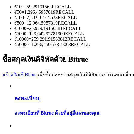
€
10
=
259.29191563
RECALL
€
50
=
1,296.45957819
RECALL
€
100
=
2,592.91915638
RECALL
€
500
=
12,964.5957819
RECALL
€
1000
=
25,929.19156381
RECALL
€
5000
=
129,645.95781906
RECALL
€
10000
=
259,291.91563812
RECALL
เป็นเทรดเดอร์คัดลอก
€
50000
=
1,296,459.57819063
RECALL
เพลิดเพลินกับการแบ่งปันผลกำไรและค่าคอมมิชชั่นการคั
ซื้อสกุลเงินดิจิทัลด้วย Bitrue
สร้างบัญชี Bitrue
เพื่อซื้อและขายสกุลเงินดิจิทัลบนการแลกเปลี่ยน
ลงทะเบียน
ลงทะเบียนที่ Bitrue ด้วยที่อยู่อีเมลของคุณ.
ข้อมูล
การวิเคราะห์ข้อมูลขนาดใหญ่ รวมถึงข้อมูลการค้า ฯลฯ