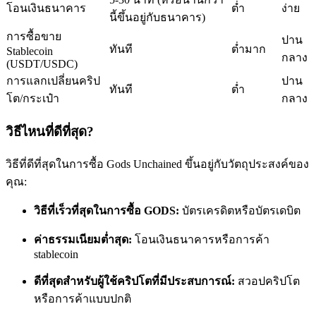
โอนเงินธนาคาร
ต่ำ
ง่าย
นี้ขึ้นอยู่กับธนาคาร)
การซื้อขาย
ปาน
ทันที
ต่ำมาก
Stablecoin
กลาง
(USDT/USDC)
การแลกเปลี่ยนคริป
ปาน
ทันที
ต่ำ
เป็นเทรดเดอร์คัดลอก
โต/กระเป๋า
กลาง
เพลิดเพลินกับการแบ่งปันผลกำไรและค่าคอมมิชชั่นการคัด
วิธีไหนที่ดีที่สุด?
ลอกการซื้อขาย
วิธีที่ดีที่สุดในการซื้อ Gods Unchained ขึ้นอยู่กับวัตถุประสงค์ของ
คุณ:
วิธีที่เร็วที่สุดในการซื้อ GODS:
บัตรเครดิตหรือบัตรเดบิต
ค่าธรรมเนียมต่ำสุด:
โอนเงินธนาคารหรือการค้า
stablecoin
ดีที่สุดสำหรับผู้ใช้คริปโตที่มีประสบการณ์:
สวอปคริปโต
ข้อมูล
หรือการค้าแบบปกติ