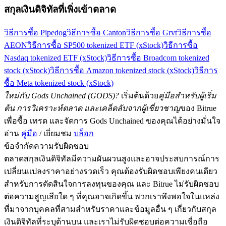
สกุลเงินดิจิทัลที่เพิ่งเข้าตลาด
วิธีการซื้อ Pipedog
วิธีการซื้อ Canton
วิธีการซื้อ Grvt
วิธีการซื้อ
AEON
วิธีการซื้อ SP500 tokenized ETF (xStock)
วิธีการซื้อ
Nasdaq tokenized ETF (xStock)
วิธีการซื้อ Broadcom tokenized
stock (xStock)
วิธีการซื้อ Amazon tokenized stock (xStock)
วิธีการ
ซื้อ Meta tokenized stock (xStock)
ใหม่กับ Gods Unchained (GODS)?
เริ่มต้นด้วย
คู่มือสำหรับผู้เริ่ม
ต้น การวิเคราะห์ตลาด และเคล็ดลับจากผู้เชี่ยวชาญ
ของ Bitrue
เพื่อซื้อ เทรด และจัดการ Gods Unchained ของคุณได้อย่างมั่นใจ
อ่าน
คู่มือ
/ เยี่ยมชม
บล็อก
ข้อจำกัดความรับผิดชอบ
ตลาดสกุลเงินดิจิทัลมีความผันผวนสูงและอาจประสบการณ์การ
เปลี่ยนแปลงราคาอย่างรวดเร็ว คุณต้องรับผิดชอบเพียงคนเดียว
สำหรับการตัดสินใจการลงทุนของคุณ และ Bitrue ไม่รับผิดชอบ
ต่อความสูญเสียใด ๆ ที่คุณอาจเกิดขึ้น พวกเราพึงพอใจในแหล่ง
ที่มาจากบุคคลที่สามสำหรับราคาและข้อมูลอื่น ๆ เกี่ยวกับสกุล
เงินดิจิทัลที่ระบุด้านบน และเราไม่รับผิดชอบต่อความเชื่อถือ