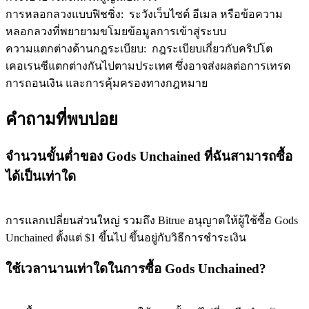
การหลอกลวงแบบฟิชชิ่ง
:
ระวังเว็บไซต์ อีเมล หรือข้อความ
หลอกลวงที่พยายามขโมยข้อมูลการเข้าสู่ระบบ
ความแตกต่างด้านกฎระเบียบ
:
กฎระเบียบเกี่ยวกับคริปโต
Exclusive for BitMart Users
เคอเรนซีแตกต่างกันไปตามประเทศ ซึ่งอาจส่งผลต่อการเทรด
Register & Trade to Win 500,000 USDT
การถอนเงิน และการคุ้มครองทางกฎหมาย
คำถามที่พบบ่อย
Precious Metals Trading Carnival
จำนวนขั้นต่ำของ Gods Unchained ที่ฉันสามารถซื้อ
Trade Gold & Silver · 33,333 USDT Bonus
ได้เป็นเท่าใด
การแลกเปลี่ยนส่วนใหญ่ รวมถึง Bitrue อนุญาตให้ผู้ใช้ซื้อ Gods
USDT New User Exclusive 10% APR
Unchained ตั้งแต่ $1 ขึ้นไป ขึ้นอยู่กับวิธีการชำระเงิน
USDT Flexible Staking | Daily Rewards
ใช้เวลานานเท่าใดในการซื้อ Gods Unchained?
BTC New User Exclusive: 6.5% APR