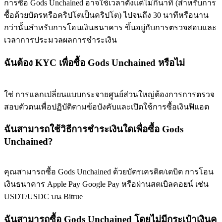
การซื้อ Gods Unchained อาจใช้เวลาตั้งแต่ไม่กี่นาที (สำหรับการ
ซื้อด้วยบัตรหรือคริปโตเป็นคริปโต) ไปจนถึง 30 นาทีหรือนาน
BTC Flexible Staking | Daily Rewards
กว่านั้นสำหรับการโอนเงินธนาคาร ขึ้นอยู่กับการตรวจสอบและ
เวลาการประมวลผลการชำระเงิน
ฉันต้อง KYC เพื่อซื้อ Gods Unchained หรือไม่
ใช่ การแลกเปลี่ยนแบบกระจายศูนย์ส่วนใหญ่ต้องการการตรวจ
สอบตัวตนเพื่อปฏิบัติตามข้อบังคับและเปิดใช้การซื้อเงินฟิแอต
กิจกรรมเพิ่มเติม
ฉันสามารถใช้วิธีการชำระเงินใดเพื่อซื้อ Gods
รับรางวัลและสิทธิพิเศษสุดพิเศษ
Unchained?
ศูนย์รางวัล
คุณสามารถซื้อ Gods Unchained ด้วยบัตรเครดิต/เดบิต การโอน
เข้าสู่ระบบ
ลงชื่อ
เงินธนาคาร Apple Pay Google Pay หรือผ่านสตเบิลคอยน์ เช่น
USDT/USDC บน Bitrue
ฉันสามารถซื้อ Gods Unchained โดยไม่มีกระเป๋าเงินค