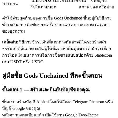
โอน GODS ไปยังกระเป๋าค
ขั้นต่ำ ขึ้นอยู่กับ
การถอน
ริปโตภายนอก
สภาพของเครือข่าย
ค่าใช้จ่ายสุดท้ายของการซื้อ Gods Unchained ขึ้นอยู่กับวิธีการ
ชำระเงิน การติดขัดของเครือข่าย และสภาวะตลาด ณ เวลา
ของธุรกรรม
เคล็ดลับ:
วิธีการชำระเงินที่แตกต่างกันอาจมีโครงสร้างค่า
เรียนรู้ Staking
ธรรมชาติที่แตกต่างกัน ผู้ใช้ที่มองหาต้นทุนต่ำกว่ามักจะเลือก
เรียนรู้เกี่ยวกับการสร้างรายได้แบบพาสซีฟ
การโอนเงินธนาคารหรือการซื้อขายแบบสปอตด้วย Stablecoin
เช่น USDT หรือ USDC
Bitrue
AI
คู่มือซื้อ Gods Unchained ทีละขั้นตอน
ขั้นตอน
1 —
สร้างและยืนยันบัญชีของคุณ
ขั้นแรก สร้างบัญชี Alph.ai โดยใช้อีเมล Telegram Phantom หรือ
พันธมิตร Bitrue
บัญชี Google ของคุณ
หลังจากลงทะเบียนแล้ว เปิดใช้งาน Google Two-Factor