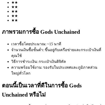
★
★
★
★
★
★
★
★
★
★
ภาพรวมการซื้อ Gods Unchained
ฟิวเจอร์ส COIN-M
เวลาซื้อโดยประมาณ
:
~15 นาที
ฟิวเจอร์สสกุลเงินดิจิทัล
จำนวนเงินซื้อขั้นต่ำ
:
ขึ้นอยู่กับเครือข่ายและกระเป๋าเงินที่
คุณใช้
วิธีการชำระเงิน
:
กระเป๋าเงินดิจิทัล
TradFi
ความพร้อมใช้งาน
:
รองรับในประเทศและภูมิภาคส่วน
ใหญ่ทั่วโลก
อนุพันธ์ของหุ้น ฟอเร็กซ์ โลหะมีค่า และสินค้าโภคภัณฑ์
ตอนนี้เป็นเวลาที่ดีในการซื้อ Gods
Unchained หรือไม่