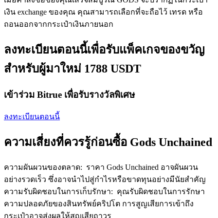
เชิญเพื่อนเพื่อรับรางวัลเงินสด
เงิน exchange ของคุณ คุณสามารถเลือกที่จะถือไว้ เทรด หรือ
ถอนออกจากกระเป๋าเงินภายนอก
BTC Welcome Rewards
ลงทะเบียนตอนนี้เพื่อรับแพ็คเกจของขวัญ
สำหรับผู้มาใหม่ 1788 USDT
เข้าร่วม Bitrue เพื่อรับรางวัลพิเศษ
ลงทะเบียนตอนนี้
ความเสี่ยงที่ควรรู้ก่อนซื้อ Gods Unchained
BTC Welcome Rewards
Deposit & Trade BTC to Share 25000 USDT prize pool!
ความผันผวนของตลาด
:
ราคา Gods Unchained อาจผันผวน
อย่างรวดเร็ว ซึ่งอาจนำไปสู่กำไรหรือขาดทุนอย่างมีนัยสำคัญ
ความรับผิดชอบในการเก็บรักษา
:
คุณรับผิดชอบในการรักษา
Deposit CASHCAT & Win
ความปลอดภัยของสินทรัพย์คริปโต การสูญเสียการเข้าถึง
กระเป๋าอาจส่งผลให้สูญเสียถาวร
Share 500000 CASHCAT prize pool