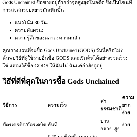
Gods Unchained ซื้อขายอยู่ต่ำกว่าจุดสูงสุดในอดีต ซึ่งเป็นโซนที่
การสะสมระยะยาวมักเพิ่มขึ้น
แนวโน้ม 30 วัน
:
ฟิวเจอร์ส USDC
ความผันผวน
:
ฟิวเจอร์สที่ใช้ USDC เป็นหลักประกัน
ความรู้สึกของตลาด
:
ความกลัว
คุณวางแผนที่จะซื้อ Gods Unchained (GODS) วันนี้หรือไม่?
ค้นพบวิธีที่ผู้ใช้รายอื่นซื้อ GODS และเริ่มต้นได้อย่างรวดเร็ว:
ใช่ แสดงวิธีซื้อ GODS ให้ฉัน
ไม่ ฉันแค่กำลังดูอยู่
วิธีที่ดีที่สุดในการซื้อ Gods Unchained
ความ
ค่า
คัดลอกการซื้อขาย
วิธีการ
ความเร็ว
ยาก
ธรรมชาติ
ง่าย
เข้าร่วมกับเทรดเดอร์ชั้นนำ
ปาน
บัตรเครดิต/บัตรเดบิต
ทันที
ง่าย
กลาง–สูง
5-30 นาที (หรือนานกว่า