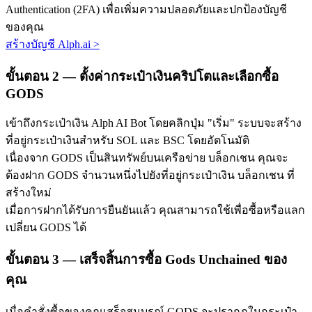
Authentication (2FA) เพื่อเพิ่มความปลอดภัยและปกป้องบัญชี
ของคุณ
สร้างบัญชี Alph.ai
>
ขั้นตอน
2 —
ตั้งค่ากระเป๋าเงินคริปโตและเลือกซื้อ
GODS
พันธมิตร Bitrue
เข้าถึงกระเป๋าเงิน Alph AI Bot โดยคลิกปุ่ม "เริ่ม" ระบบจะสร้าง
ที่อยู่กระเป๋าเงินสำหรับ SOL และ BSC โดยอัตโนมัติ
มากถึง 65% คอมมิชชั่น!
เนื่องจาก GODS เป็นสินทรัพย์บนเครือข่าย บล็อกเชน คุณจะ
ต้องฝาก GODS จำนวนหนึ่งไปยังที่อยู่กระเป๋าเงิน บล็อกเชน ที่
สร้างใหม่
เมื่อการฝากได้รับการยืนยันแล้ว คุณสามารถใช้เพื่อซื้อหรือแลก
เปลี่ยน GODS ได้
ขั้นตอน
3 —
เสร็จสิ้นการซื้อ Gods Unchained ของ
คุณ
การแนะนำ
เมื่อคำสั่งซื้อของคุณเสร็จสมบูรณ์ GODS จะปรากฏในกระเป๋า