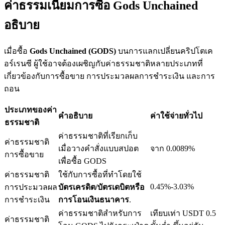
ค่าธรรมเนียมการซื้อ Gods Unchained
อธิบาย
เมื่อซื้อ
Gods Unchained (GODS)
บนการแลกเปลี่ยนคริปโตเค
เงินกู้
อร์เรนซี ผู้ใช้อาจต้องเผชิญกับค่าธรรมชาติหลายประเภทที่
บริการยืมเงินที่ได้รับการสนับสนุนจาก Crypto
เกี่ยวข้องกับการซื้อขาย การประมวลผลการชำระเงิน และการ
ถอน
ประเภทของค่า
คำอธิบาย
ค่าใช้จ่ายทั่วไป
ธรรมชาติ
ค่าธรรมชาติที่เรียกเก็บ
ค่าธรรมชาติ
เมื่อวางคำสั่งแบบสปอต
จาก 0.0089%
การซื้อขาย
เพื่อซื้อ GODS
ค่าธรรมชาติ
ใช้กับการซื้อที่ทำโดยใช้
ลงทุนอัตโนมัติ
0.45%-3.03%
การประมวลผล
บัตรเครดิต/บัตรเดบิตหรือ
คว้าผลกำไรระยะยาวและผลประโยชน์ที่ยืดหยุ่น
การชำระเงิน
การโอนเงินธนาคาร
.
ค่าธรรมชาติสำหรับการ
เทียบเท่า USDT 0.5
ค่าธรรมชาติ