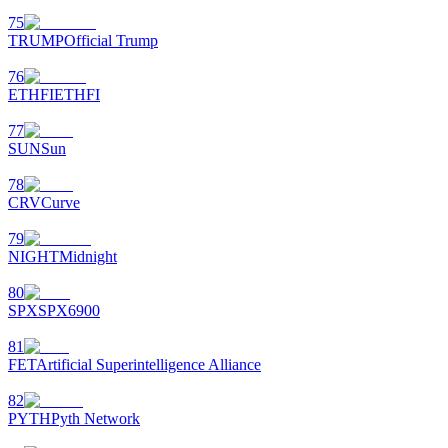
75
TRUMP
Official Trump
76
ETHFI
ETHFI
77
SUN
Sun
78
CRV
Curve
79
NIGHT
Midnight
80
SPX
SPX6900
81
FET
Artificial Superintelligence Alliance
82
PYTH
Pyth Network