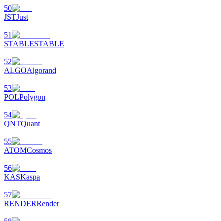
50
77,777+3k Rewards
JST
Just
51
STABLE
STABLE
52
ALGO
Algorand
53
POL
Polygon
54
กิจกรรมเพิ่มเติม
QNT
Quant
รับรางวัลและสิทธิพิเศษสุดพิเศษ
55
ATOM
Cosmos
ศูนย์รางวัล
56
KAS
Kaspa
เข้าสู่ระบบ
ลงชื่อ
57
RENDER
Render