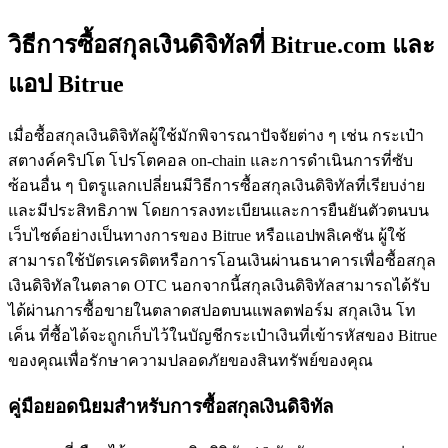
วิธีการซื้อสกุลเงินดิจิทัลที่ Bitrue.com และ
แอป Bitrue
เมื่อซื้อสกุลเงินดิจิทัลผู้ใช้มักพิจารณาปัจจัยต่าง ๆ เช่น กระเป๋า
สตางค์คริปโต โปรโตคอล on-chain และการดำเนินการที่ซับ
ฟิวเจอร์ส COIN-M
ซ้อนอื่น ๆ บิตรูแลกเปลี่ยนมีวิธีการซื้อสกุลเงินดิจิทัลที่เรียบง่าย
ฟิวเจอร์สสกุลเงินดิจิทัล
และมีประสิทธิภาพ โดยการลงทะเบียนและการยืนยันตัวตนบน
เว็บไซต์อย่างเป็นทางการของ Bitrue หรือแอปพลิเคชัน ผู้ใช้
สามารถใช้บัตรเครดิตหรือการโอนเงินผ่านธนาคารเพื่อซื้อสกุล
TradFi
เงินดิจิทัลในตลาด OTC นอกจากนี้สกุลเงินดิจิทัลสามารถได้รับ
ได้ผ่านการซื้อขายในตลาดสปอตบนแพลตฟอร์ม สกุลเงิน โท
อนุพันธ์ของหุ้น ฟอเร็กซ์ โลหะมีค่า และสินค้าโภคภัณฑ์
เค็น ที่ซื้อได้จะถูกเก็บไว้ในบัญชีกระเป๋าเงินที่เข้ารหัสของ Bitrue
ของคุณเพื่อรักษาความปลอดภัยของสินทรัพย์ของคุณ
คู่มือยอดนิยมสำหรับการซื้อสกุลเงินดิจิทัล