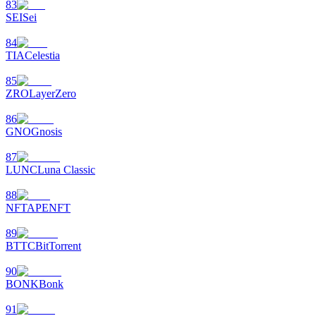
83
SEI
Sei
84
TIA
Celestia
85
ZRO
LayerZero
86
GNO
Gnosis
87
LUNC
Luna Classic
88
NFT
APENFT
89
BTTC
BitTorrent
90
BONK
Bonk
91