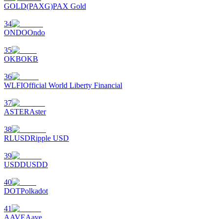
GOLD(PAXG)
PAX Gold
เชิญเพื่อนเพื่อรับรางวัลเงินสด
34
Deposit CASHCAT & Win
ONDO
Ondo
35
OKB
OKB
36
WLFI
Official World Liberty Financial
37
ASTER
Aster
38
RLUSD
Ripple USD
Deposit CASHCAT & Win
39
Share 500000 CASHCAT prize pool
USDD
USDD
40
DOT
Polkadot
Exclusive for BitMart Users
41
AAVE
Aave
Register & Trade to Win 500,000 USDT