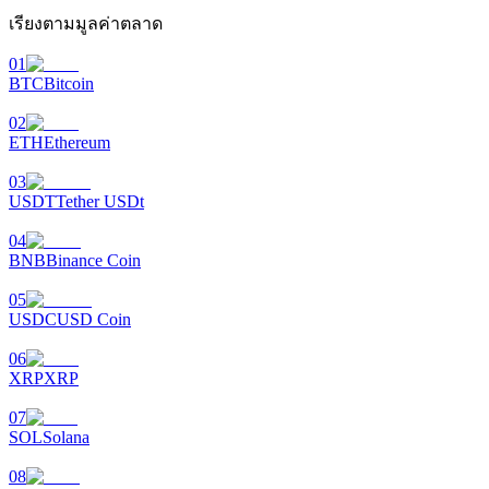
เรียงตามมูลค่าตลาด
Launchpool
01
BTC
Bitcoin
การเซ้งแบบยืดหยุ่นเพื่อรับโทเคนยอดนิยม
02
ETH
Ethereum
03
USDT
Tether USDt
04
BNB
Binance Coin
05
USDC
USD Coin
การล็อค BTR
06
การลงทุนพิเศษสำหรับผู้ถือ BTR
XRP
XRP
07
SOL
Solana
08