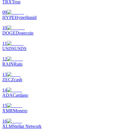
TRX
Tron
09
HYPE
Hyperliquid
10
เงินกู้
DOGE
Dogecoin
บริการยืมเงินที่ได้รับการสนับสนุนจาก Crypto
11
USDS
USDS
12
RAIN
Rain
13
ZEC
Zcash
14
ADA
Cardano
ลงทุนอัตโนมัติ
15
XMR
Monero
คว้าผลกำไรระยะยาวและผลประโยชน์ที่ยืดหยุ่น
16
XLM
Stellar Network