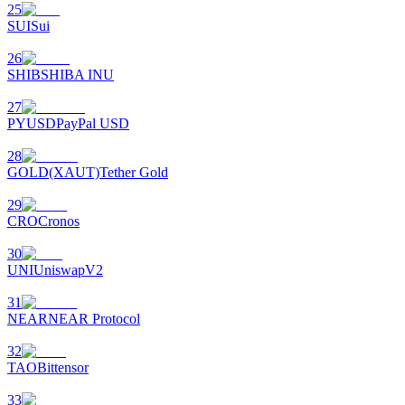
25
SUI
Sui
26
SHIB
SHIBA INU
27
PYUSD
PayPal USD
พันธมิตร Bitrue
28
GOLD(XAUT)
Tether Gold
มากถึง 65% คอมมิชชั่น!
29
CRO
Cronos
30
UNI
UniswapV2
31
NEAR
NEAR Protocol
32
TAO
Bittensor
การแนะนำ
33