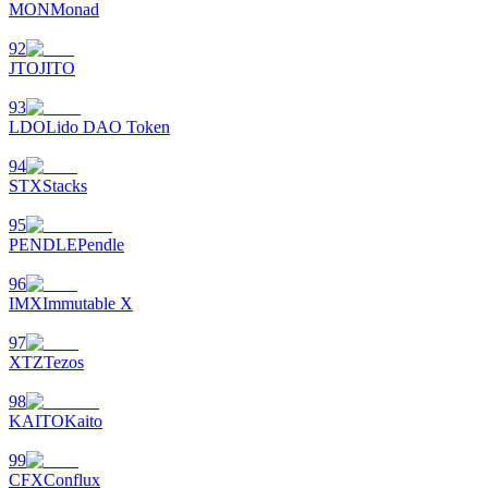
MON
Monad
92
JTO
JITO
93
LDO
Lido DAO Token
94
STX
Stacks
95
PENDLE
Pendle
96
IMX
Immutable X
97
XTZ
Tezos
98
KAITO
Kaito
99
CFX
Conflux