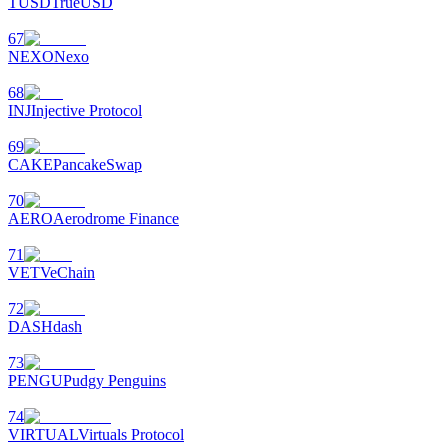
TUSD
TrueUSD
67
NEXO
Nexo
68
INJ
Injective Protocol
69
CAKE
PancakeSwap
70
AERO
Aerodrome Finance
71
VET
VeChain
72
DASH
dash
73
PENGU
Pudgy Penguins
74
VIRTUAL
Virtuals Protocol