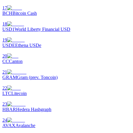
17
BCH
Bitcoin Cash
18
USD1
World Liberty Financial USD
19
USDE
Ethena USDe
เรียนรู้ Staking
20
เรียนรู้เกี่ยวกับการสร้างรายได้แบบพาสซีฟ
CC
Canton
Bitrue
AI
21
GRAM
Gram (prev. Toncoin)
22
LTC
Litecoin
23
HBAR
Hedera Hashgraph
24
พันธมิตร Bitrue
AVAX
Avalanche