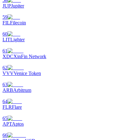
58
JUP
Jupiter
59
FIL
Filecoin
60
LIT
Lighter
61
XDC
XinFin Network
62
VVV
Venice Token
63
ARB
Arbitrum
64
FLR
Flare
65
APT
Aptos
66