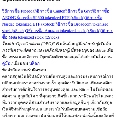
วิธีการซื้อ Pipedog
วิธีการซื้อ Canton
วิธีการซื้อ Grvt
วิธีการซื้อ
AEON
วิธีการซื้อ SP500 tokenized ETF (xStock)
วิธีการซื้อ
Nasdaq tokenized ETF (xStock)
วิธีการซื้อ Broadcom tokenized
stock (xStock)
วิธีการซื้อ Amazon tokenized stock (xStock)
วิธีการ
ซื้อ Meta tokenized stock (xStock)
ใหม่กับ OpenGradient (OPG)?
เริ่มต้นด้วย
คู่มือสำหรับผู้เริ่มต้น
การวิเคราะห์ตลาด และเคล็ดลับจากผู้เชี่ยวชาญ
ของ Bitrue เพื่อ
ซื้อ เทรด และจัดการ OpenGradient ของคุณได้อย่างมั่นใจ อ่าน
คู่มือ
/ เยี่ยมชม
บล็อก
ข้อจำกัดความรับผิดชอบ
ตลาดสกุลเงินดิจิทัลมีความผันผวนสูงและอาจประสบการณ์การ
เปลี่ยนแปลงราคาอย่างรวดเร็ว คุณต้องรับผิดชอบเพียงคนเดียว
สำหรับการตัดสินใจการลงทุนของคุณ และ Bitrue ไม่รับผิดชอบ
ต่อความสูญเสียใด ๆ ที่คุณอาจเกิดขึ้น พวกเราพึงพอใจในแหล่ง
ที่มาจากบุคคลที่สามสำหรับราคาและข้อมูลอื่น ๆ เกี่ยวกับสกุล
เงินดิจิทัลที่ระบุด้านบน และเราไม่รับผิดชอบต่อความเชื่อถือ
หรือความถูกต้องของมัน ข้อมูลที่ให้บนแพลตฟอร์มนี้และวัสดุที่