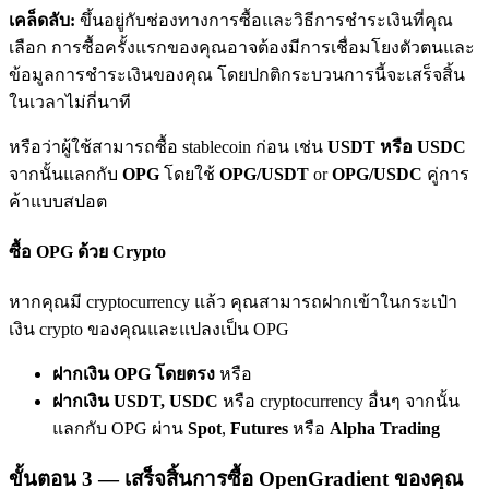
เชิญเพื่อนเพื่อรับรางวัลเงินสด
เคล็ดลับ:
ขึ้นอยู่กับช่องทางการซื้อและวิธีการชำระเงินที่คุณ
เลือก การซื้อครั้งแรกของคุณอาจต้องมีการเชื่อมโยงตัวตนและ
BTC Welcome Rewards
ข้อมูลการชำระเงินของคุณ โดยปกติกระบวนการนี้จะเสร็จสิ้น
ในเวลาไม่กี่นาที
หรือว่าผู้ใช้สามารถซื้อ stablecoin ก่อน เช่น
USDT หรือ USDC
จากนั้นแลกกับ
OPG
โดยใช้
OPG/USDT
or
OPG/USDC
คู่การ
ค้าแบบสปอต
ซื้อ OPG ด้วย Crypto
หากคุณมี cryptocurrency แล้ว คุณสามารถฝากเข้าในกระเป๋า
BTC Welcome Rewards
เงิน crypto ของคุณและแปลงเป็น OPG
Deposit & Trade BTC to Share 25000 USDT prize pool!
ฝากเงิน OPG โดยตรง
หรือ
ฝากเงิน USDT, USDC
หรือ cryptocurrency อื่นๆ จากนั้น
แลกกับ OPG ผ่าน
Spot
,
Futures
หรือ
Alpha Trading
Deposit CASHCAT & Win
ขั้นตอน
3 —
เสร็จสิ้นการซื้อ OpenGradient ของคุณ
Share 500000 CASHCAT prize pool