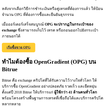
หลังจากเลือกวิธีการชำระเงินหรือคู่เทรดที่ต้องการแล้ว ให้ป้อน
จำนวน OPG ที่ต้องการซื้อและยืนยันธุรกรรม
Exclusive for BitMart Users
เมื่อออร์เดอร์เสร็จสมบูรณ์
OPG จะปรากฏในกระเป๋าของ
Register & Trade to Win 500,000 USDT
exchange
ซึ่งสามารถเก็บไว้ เทรด หรือถอนออกไปยังกระเป๋า
ภายนอกได้
เริ่มซื้อขาย OPG
Precious Metals Trading Carnival
Trade Gold & Silver · 33,333 USDT Bonus
ทำไมต้องซื้อ OpenGradient (OPG) บน
Bitrue
USDT New User Exclusive 10% APR
Bitrue คือ exchange คริปโตที่ได้รับความไว้วางใจทั่วโลก ให้
USDT Flexible Staking | Daily Rewards
บริการซื้อ OpenGradient อย่างปลอดภัย รวดเร็ว และยืดหยุ่น
ตั้งแต่ปี 2018 Bitrue ให้บริการแก่
ผู้ใช้กว่า 41 ล้านคนทั่วโลก
พร้อมโครงสร้างพื้นฐานการเทรดที่เชื่อถือได้และบริการคริปโต
หลากหลาย
BTC New User Exclusive: 6.5% APR