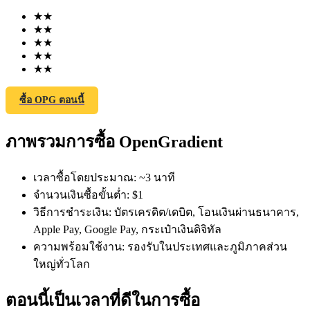
★
★
★
★
★
★
★
★
★
★
ซื้อ OPG ตอนนี้
ฟิวเจอร์ส COIN-M
ภาพรวมการซื้อ OpenGradient
ฟิวเจอร์สสกุลเงินดิจิทัล
เวลาซื้อโดยประมาณ
:
~3 นาที
TradFi
จำนวนเงินซื้อขั้นต่ำ
:
$1
วิธีการชำระเงิน
:
บัตรเครดิต/เดบิต, โอนเงินผ่านธนาคาร,
อนุพันธ์ของหุ้น ฟอเร็กซ์ โลหะมีค่า และสินค้าโภคภัณฑ์
Apple Pay, Google Pay, กระเป๋าเงินดิจิทัล
ความพร้อมใช้งาน
:
รองรับในประเทศและภูมิภาคส่วน
ใหญ่ทั่วโลก
ตอนนี้เป็นเวลาที่ดีในการซื้อ