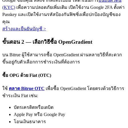
Google ของคุณ หลังจากลงทะเบียน ให้ดำเนินการ
ยืนยันตัวตน
(KYC)
เพื่อความปลอดภัยเพิ่มเติม เปิดใช้งาน Google 2FA ตั้งค่า
Passkey และเปิดใช้งานรหัสป้องกันฟิชชิ่งเพื่อปกป้องบัญชีของ
คุณ
สร้างและยืนยันบัญชี
>
ขั้นตอน
2 —
เลือกวิธีซื้อ OpenGradient
พันธมิตร Bitrue
บน Bitrue ผู้ใช้สามารถซื้อ OpenGradient ผ่านหลายวิธีที่สะดวก
มากถึง 65% คอมมิชชั่น!
ขึ้นอยู่กับตัวเลือกการชำระเงินที่ต้องการ
ซื้อ OPG ด้วย Fiat (OTC)
ใช้
ตลาด Bitrue OTC
เพื่อซื้อ OpenGradient โดยตรงด้วยวิธีการ
ชำระเงิน Fiat เช่น:
บัตรเครดิตหรือเดบิต
Apple Pay หรือ Google Pay
การแนะนำ
โอนเงินธนาคาร