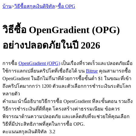
บ้าน
>
วิธีซื้อสกุลเงินดิจิทัล
>
ซื้อ OPG
วิธีซื้อ OpenGradient (OPG)
อย่างปลอดภัยในปี 2026
ฟิวเจอร์ส
การซื้อ
OpenGradient (OPG)
เป็นเรื่องที่รวดเร็วและปลอดภัยเมื่อ
ใช้การแลกเปลี่ยนคริปโตที่เชื่อถือได้ บน
Bitrue
คุณสามารถซื้อ
OpenGradient ในอีกไม่กี่นาทีด้วยการซื้อขั้นต่ำ $1 ในขณะที่เข้า
ถึงคริปโตมากกว่า 1200 ตัวและตัวเลือกการชำระเงินระดับโลก
หลายตัว
คำแนะนำนี้อธิบายวิธีการซื้อ OpenGradient ทีละขั้นตอน รวมถึง
วิธีการชำระเงินที่ดีที่สุด โครงสร้างค่าธรรมเนียม ข้อควร
ฟิวเจอร์ส USDT
พิจารณาด้านความปลอดภัย และเคล็ดลับที่จะช่วยให้คุณเลือก
ฟิวเจอร์สที่ใช้ USDT เป็นหลักประกัน
วิธีที่มีประสิทธิภาพที่สุดในการซื้อ OPG.
คะแนนสกุลเงินดิจิทัล
3.2