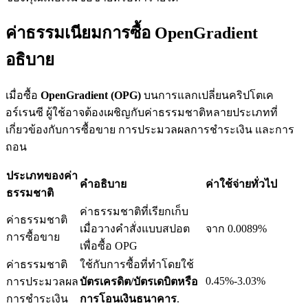
ค่าธรรมเนียมการซื้อ OpenGradient
อธิบาย
เงินกู้
เมื่อซื้อ
OpenGradient (OPG)
บนการแลกเปลี่ยนคริปโตเค
บริการยืมเงินที่ได้รับการสนับสนุนจาก Crypto
อร์เรนซี ผู้ใช้อาจต้องเผชิญกับค่าธรรมชาติหลายประเภทที่
เกี่ยวข้องกับการซื้อขาย การประมวลผลการชำระเงิน และการ
ถอน
ประเภทของค่า
คำอธิบาย
ค่าใช้จ่ายทั่วไป
ธรรมชาติ
ค่าธรรมชาติที่เรียกเก็บ
ค่าธรรมชาติ
เมื่อวางคำสั่งแบบสปอต
จาก 0.0089%
การซื้อขาย
ลงทุนอัตโนมัติ
เพื่อซื้อ OPG
ค่าธรรมชาติ
ใช้กับการซื้อที่ทำโดยใช้
คว้าผลกำไรระยะยาวและผลประโยชน์ที่ยืดหยุ่น
0.45%-3.03%
การประมวลผล
บัตรเครดิต/บัตรเดบิตหรือ
การชำระเงิน
การโอนเงินธนาคาร
.