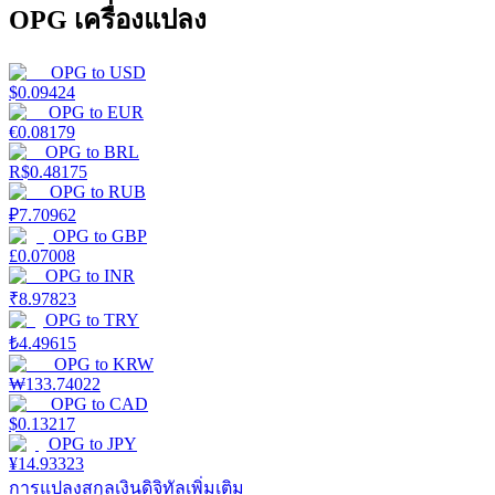
OPG เครื่องแปลง
OPG
to
USD
$
0.09424
OPG
to
EUR
€
0.08179
OPG
to
BRL
R$
0.48175
OPG
to
RUB
₽
7.70962
OPG
to
GBP
£
0.07008
OPG
to
INR
₹
8.97823
OPG
to
TRY
₺
4.49615
OPG
to
KRW
₩
133.74022
OPG
to
CAD
$
0.13217
OPG
to
JPY
¥
14.93323
การแปลงสกุลเงินดิจิทัลเพิ่มเติม