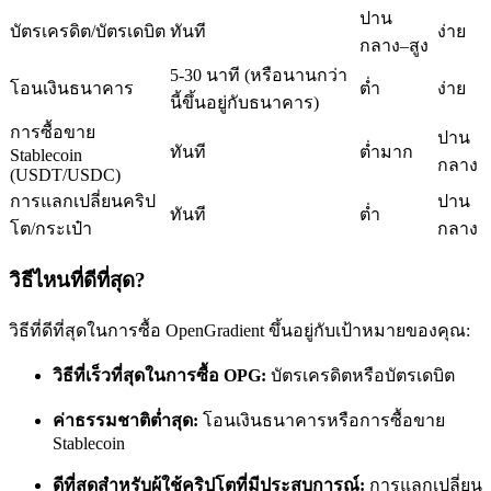
ปาน
บัตรเครดิต/บัตรเดบิต
ทันที
ง่าย
กลาง–สูง
5-30 นาที (หรือนานกว่า
โอนเงินธนาคาร
ต่ำ
ง่าย
นี้ขึ้นอยู่กับธนาคาร)
การซื้อขาย
ปาน
เป็นเทรดเดอร์คัดลอก
ทันที
ต่ำมาก
Stablecoin
กลาง
(USDT/USDC)
เพลิดเพลินกับการแบ่งปันผลกำไรและค่าคอมมิชชั่นการคัด
การแลกเปลี่ยนคริป
ปาน
ทันที
ต่ำ
ลอกการซื้อขาย
โต/กระเป๋า
กลาง
วิธีไหนที่ดีที่สุด?
วิธีที่ดีที่สุดในการซื้อ OpenGradient ขึ้นอยู่กับเป้าหมายของคุณ:
วิธีที่เร็วที่สุดในการซื้อ OPG:
บัตรเครดิตหรือบัตรเดบิต
ค่าธรรมชาติต่ำสุด:
โอนเงินธนาคารหรือการซื้อขาย
Stablecoin
ข้อมูล
ดีที่สุดสำหรับผู้ใช้คริปโตที่มีประสบการณ์:
การแลกเปลี่ยน