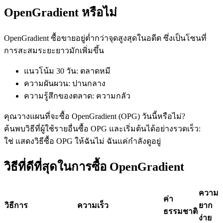
OpenGradient หรือไม่
OpenGradient ซื้อขายอยู่ต่ำกว่าจุดสูงสุดในอดีต ซึ่งเป็นโซนที่
ฟิวเจอร์ส USDC
การสะสมระยะยาวมักเพิ่มขึ้น
ฟิวเจอร์สที่ใช้ USDC เป็นหลักประกัน
แนวโน้ม 30 วัน
:
ตลาดหมี
ความผันผวน
:
ปานกลาง
ความรู้สึกของตลาด
:
ความกลัว
คุณวางแผนที่จะซื้อ OpenGradient (OPG) วันนี้หรือไม่?
ค้นพบวิธีที่ผู้ใช้รายอื่นซื้อ OPG และเริ่มต้นได้อย่างรวดเร็ว:
ใช่ แสดงวิธีซื้อ OPG ให้ฉัน
ไม่ ฉันแค่กำลังดูอยู่
วิธีที่ดีที่สุดในการซื้อ OpenGradient
คัดลอกการซื้อขาย
เข้าร่วมกับเทรดเดอร์ชั้นนำ
ความ
ค่า
วิธีการ
ความเร็ว
ยาก
ธรรมชาติ
ง่าย