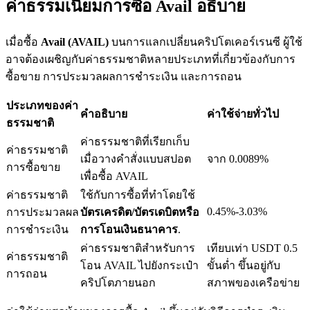
ค่าธรรมเนียมการซื้อ Avail อธิบาย
เมื่อซื้อ
Avail (AVAIL)
บนการแลกเปลี่ยนคริปโตเคอร์เรนซี ผู้ใช้
อาจต้องเผชิญกับค่าธรรมชาติหลายประเภทที่เกี่ยวข้องกับการ
เงินกู้
ซื้อขาย การประมวลผลการชำระเงิน และการถอน
บริการยืมเงินที่ได้รับการสนับสนุนจาก Crypto
ประเภทของค่า
คำอธิบาย
ค่าใช้จ่ายทั่วไป
ธรรมชาติ
ค่าธรรมชาติที่เรียกเก็บ
ค่าธรรมชาติ
เมื่อวางคำสั่งแบบสปอต
จาก 0.0089%
การซื้อขาย
เพื่อซื้อ AVAIL
ค่าธรรมชาติ
ใช้กับการซื้อที่ทำโดยใช้
0.45%-3.03%
การประมวลผล
บัตรเครดิต/บัตรเดบิตหรือ
การชำระเงิน
การโอนเงินธนาคาร
.
ลงทุนอัตโนมัติ
ค่าธรรมชาติสำหรับการ
เทียบเท่า USDT 0.5
ค่าธรรมชาติ
โอน AVAIL ไปยังกระเป๋า
ขั้นต่ำ ขึ้นอยู่กับ
การถอน
คว้าผลกำไรระยะยาวและผลประโยชน์ที่ยืดหยุ่น
คริปโตภายนอก
สภาพของเครือข่าย