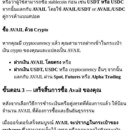
หรือว่าผู้ใช้สามารถซื้อ stablecoin ก่อน เช่น
USDT หรือ USDC
เชิญเพื่อนเพื่อรับรางวัลเงินสด
จากนั้นแลกกับ
AVAIL
โดยใช้
AVAIL/USDT
or
AVAIL/USDC
BTC Welcome Rewards
คู่การค้าแบบสปอต
ซื้อ AVAIL ด้วย Crypto
หากคุณมี cryptocurrency แล้ว คุณสามารถฝากเข้าในกระเป๋า
เงิน crypto ของคุณและแปลงเป็น AVAIL
ฝากเงิน AVAIL โดยตรง
หรือ
ฝากเงิน USDT, USDC
หรือ cryptocurrency อื่นๆ จากนั้น
แลกกับ AVAIL ผ่าน
Spot
,
Futures
หรือ
Alpha Trading
BTC Welcome Rewards
ขั้นตอน
3 —
เสร็จสิ้นการซื้อ Avail ของคุณ
Deposit & Trade BTC to Share 25000 USDT prize pool!
หลังจากเลือกวิธีการชำระเงินหรือคู่เทรดที่ต้องการแล้ว ให้ป้อน
จำนวน AVAIL ที่ต้องการซื้อและยืนยันธุรกรรม
Deposit CASHCAT & Win
เมื่อออร์เดอร์เสร็จสมบูรณ์
AVAIL จะปรากฏในกระเป๋าของ
exchange
ซึ่งสามารถเก็บไว้ เทรด หรือถอนออกไปยังกระเป๋า
Share 500000 CASHCAT prize pool