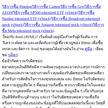
วิธีการซื้อ Pipedog
วิธีการซื้อ Canton
วิธีการซื้อ Grvt
วิธีการซื้อ
AEON
วิธีการซื้อ SP500 tokenized ETF (xStock)
วิธีการซื้อ
Nasdaq tokenized ETF (xStock)
วิธีการซื้อ Broadcom tokenized
stock (xStock)
วิธีการซื้อ Amazon tokenized stock (xStock)
วิธีการ
ซื้อ Meta tokenized stock (xStock)
ใหม่กับ Avail (AVAIL)?
เริ่มต้นด้วย
คู่มือสำหรับผู้เริ่มต้น การ
วิเคราะห์ตลาด และเคล็ดลับจากผู้เชี่ยวชาญ
ของ Bitrue เพื่อซื้อ
เทรด และจัดการ Avail ของคุณได้อย่างมั่นใจ อ่าน
คู่มือ
/ เยี่ยม
ชม
บล็อก
ข้อจำกัดความรับผิดชอบ
ตลาดสกุลเงินดิจิทัลมีความผันผวนสูงและอาจประสบการณ์การ
เปลี่ยนแปลงราคาอย่างรวดเร็ว คุณต้องรับผิดชอบเพียงคนเดียว
สำหรับการตัดสินใจการลงทุนของคุณ และ Bitrue ไม่รับผิดชอบ
ต่อความสูญเสียใด ๆ ที่คุณอาจเกิดขึ้น พวกเราพึงพอใจในแหล่ง
ที่มาจากบุคคลที่สามสำหรับราคาและข้อมูลอื่น ๆ เกี่ยวกับสกุล
เงินดิจิทัลที่ระบุด้านบน และเราไม่รับผิดชอบต่อความเชื่อถือ
หรือความถูกต้องของมัน ข้อมูลที่ให้บนแพลตฟอร์มนี้และวัสดุที่