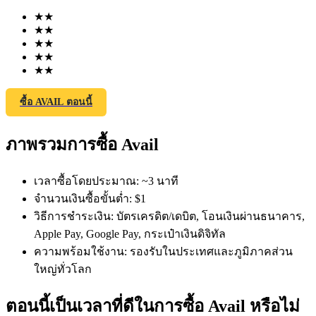
★
★
★
★
★
★
★
★
★
★
ซื้อ AVAIL ตอนนี้
ฟิวเจอร์ส COIN-M
ภาพรวมการซื้อ Avail
ฟิวเจอร์สสกุลเงินดิจิทัล
เวลาซื้อโดยประมาณ
:
~3 นาที
TradFi
จำนวนเงินซื้อขั้นต่ำ
:
$1
วิธีการชำระเงิน
:
บัตรเครดิต/เดบิต, โอนเงินผ่านธนาคาร,
อนุพันธ์ของหุ้น ฟอเร็กซ์ โลหะมีค่า และสินค้าโภคภัณฑ์
Apple Pay, Google Pay, กระเป๋าเงินดิจิทัล
ความพร้อมใช้งาน
:
รองรับในประเทศและภูมิภาคส่วน
ใหญ่ทั่วโลก
ตอนนี้เป็นเวลาที่ดีในการซื้อ Avail หรือไม่