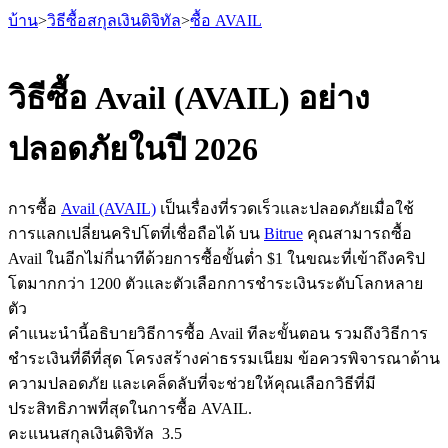
บ้าน
>
วิธีซื้อสกุลเงินดิจิทัล
>
ซื้อ AVAIL
วิธีซื้อ Avail (AVAIL) อย่าง
ปลอดภัยในปี 2026
ฟิวเจอร์ส
การซื้อ
Avail (AVAIL)
เป็นเรื่องที่รวดเร็วและปลอดภัยเมื่อใช้
การแลกเปลี่ยนคริปโตที่เชื่อถือได้ บน
Bitrue
คุณสามารถซื้อ
Avail ในอีกไม่กี่นาทีด้วยการซื้อขั้นต่ำ $1 ในขณะที่เข้าถึงคริป
โตมากกว่า 1200 ตัวและตัวเลือกการชำระเงินระดับโลกหลาย
ตัว
คำแนะนำนี้อธิบายวิธีการซื้อ Avail ทีละขั้นตอน รวมถึงวิธีการ
ชำระเงินที่ดีที่สุด โครงสร้างค่าธรรมเนียม ข้อควรพิจารณาด้าน
ฟิวเจอร์ส USDT
ความปลอดภัย และเคล็ดลับที่จะช่วยให้คุณเลือกวิธีที่มี
ฟิวเจอร์สที่ใช้ USDT เป็นหลักประกัน
ประสิทธิภาพที่สุดในการซื้อ AVAIL.
คะแนนสกุลเงินดิจิทัล
3.5