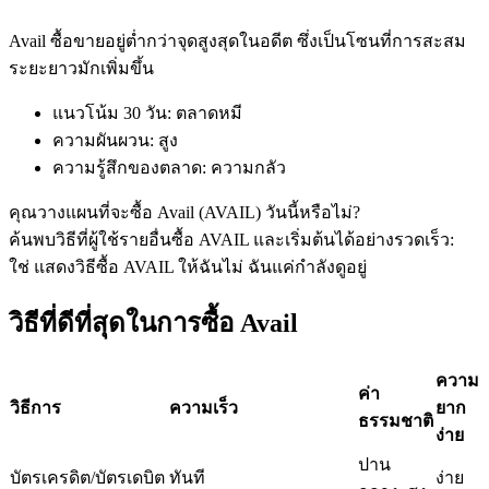
Avail ซื้อขายอยู่ต่ำกว่าจุดสูงสุดในอดีต ซึ่งเป็นโซนที่การสะสม
ระยะยาวมักเพิ่มขึ้น
ฟิวเจอร์ส USDC
แนวโน้ม 30 วัน
:
ตลาดหมี
ฟิวเจอร์สที่ใช้ USDC เป็นหลักประกัน
ความผันผวน
:
สูง
ความรู้สึกของตลาด
:
ความกลัว
คุณวางแผนที่จะซื้อ Avail (AVAIL) วันนี้หรือไม่?
ค้นพบวิธีที่ผู้ใช้รายอื่นซื้อ AVAIL และเริ่มต้นได้อย่างรวดเร็ว:
ใช่ แสดงวิธีซื้อ AVAIL ให้ฉัน
ไม่ ฉันแค่กำลังดูอยู่
วิธีที่ดีที่สุดในการซื้อ Avail
คัดลอกการซื้อขาย
ความ
ค่า
วิธีการ
ความเร็ว
ยาก
เข้าร่วมกับเทรดเดอร์ชั้นนำ
ธรรมชาติ
ง่าย
ปาน
บัตรเครดิต/บัตรเดบิต
ทันที
ง่าย