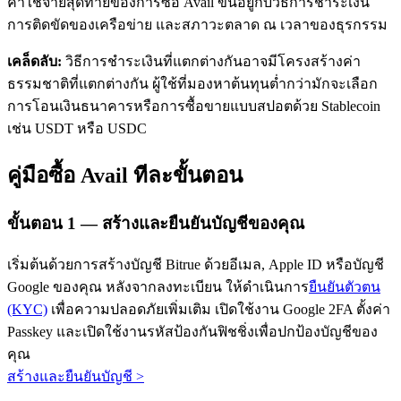
ค่าใช้จ่ายสุดท้ายของการซื้อ Avail ขึ้นอยู่กับวิธีการชำระเงิน
การติดขัดของเครือข่าย และสภาวะตลาด ณ เวลาของธุรกรรม
เคล็ดลับ:
วิธีการชำระเงินที่แตกต่างกันอาจมีโครงสร้างค่า
ธรรมชาติที่แตกต่างกัน ผู้ใช้ที่มองหาต้นทุนต่ำกว่ามักจะเลือก
การโอนเงินธนาคารหรือการซื้อขายแบบสปอตด้วย Stablecoin
เช่น USDT หรือ USDC
เรียนรู้ Staking
คู่มือซื้อ Avail ทีละขั้นตอน
เรียนรู้เกี่ยวกับการสร้างรายได้แบบพาสซีฟ
Bitrue
AI
ขั้นตอน
1 —
สร้างและยืนยันบัญชีของคุณ
เริ่มต้นด้วยการสร้างบัญชี Bitrue ด้วยอีเมล, Apple ID หรือบัญชี
Google ของคุณ หลังจากลงทะเบียน ให้ดำเนินการ
ยืนยันตัวตน
(KYC)
เพื่อความปลอดภัยเพิ่มเติม เปิดใช้งาน Google 2FA ตั้งค่า
Passkey และเปิดใช้งานรหัสป้องกันฟิชชิ่งเพื่อปกป้องบัญชีของ
คุณ
พันธมิตร Bitrue
สร้างและยืนยันบัญชี
>