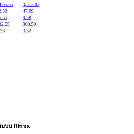
,065.65
3,513.83
2.33
47.69
6.55
9.58
32.55
308.50
.73
3.32
่นิยมบน
Bitrue
.