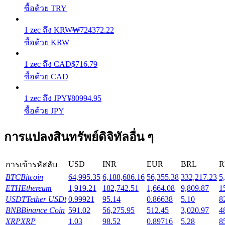
รับรางวัลการแข่งขันทุกวัน
ซื้อด้วย TRY
1
zec
ถึง
KRW
₩
724372.22
ซื้อด้วย KRW
1
zec
ถึง
CAD
$
716.79
ซื้อด้วย CAD
1
zec
ถึง
JPY
¥
80994.95
ซื้อด้วย JPY
การปักหลัก
ผลตอบแทนสูงและเข้าถึงได้ทันที
การแปลงสินทรัพย์ดิจิทัลอื่น ๆ
USD
INR
EUR
BRL
R
การเข้ารหัสลับ
BTC
Bitcoin
64,995.35
6,188,686.16
56,355.38
332,217.23
5
ETH
Ethereum
1,919.21
182,742.51
1,664.08
9,809.87
1
USDT
Tether USDt
0.99921
95.14
0.86638
5.10
8
BNB
Binance Coin
591.02
56,275.95
512.45
3,020.97
4
XRP
XRP
1.03
98.52
0.89716
5.28
8