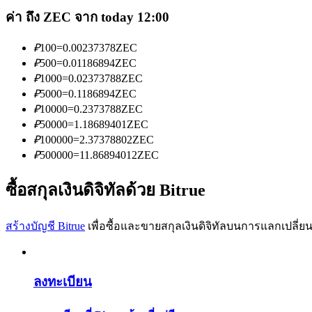
ค่า ถึง ZEC จาก today 12:00
₽
100
=
0.00237378
ZEC
₽
500
=
0.01186894
ZEC
₽
1000
=
0.02373788
ZEC
₽
5000
=
0.1186894
ZEC
เป็นเทรดเดอร์คัดลอก
₽
10000
=
0.2373788
ZEC
เพลิดเพลินกับการแบ่งปันผลกำไรและค่าคอมมิชชั่นการคั
₽
50000
=
1.18689401
ZEC
₽
100000
=
2.37378802
ZEC
₽
500000
=
11.86894012
ZEC
ซื้อสกุลเงินดิจิทัลด้วย Bitrue
สร้างบัญชี Bitrue
เพื่อซื้อและขายสกุลเงินดิจิทัลบนการแลกเปลี่ยน
ข้อมูล
ลงทะเบียน
การวิเคราะห์ข้อมูลขนาดใหญ่ รวมถึงข้อมูลการค้า ฯลฯ