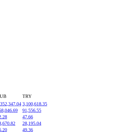
UB
TRY
,352,347.04
3,100,618.35
58,046.69
91,556.55
2.28
47.66
8,670.82
28,195.04
5.20
49.36