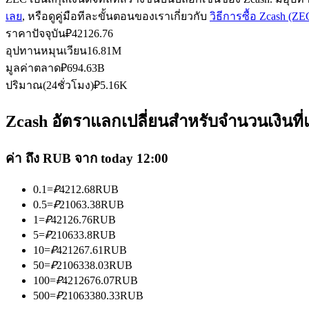
เลย
, หรือดูคู่มือทีละขั้นตอนของเราเกี่ยวกับ
วิธีการซื้อ Zcash (ZE
ราคาปัจจุบัน
₽
42126.76
อุปทานหมุนเวียน
16.81M
ฟิวเจอร์ส USDC
มูลค่าตลาด
₽
694.63B
ฟิวเจอร์สที่ใช้ USDC เป็นหลักประกัน
ปริมาณ(24ชั่วโมง)
₽
5.16K
Zcash อัตราแลกเปลี่ยนสำหรับจำนวนเงินที่
ค่า ถึง RUB จาก today 12:00
0.1
=
₽
4212.68
RUB
0.5
=
₽
21063.38
RUB
1
=
₽
42126.76
RUB
คัดลอกการซื้อขาย
5
=
₽
210633.8
RUB
10
=
₽
421267.61
RUB
เข้าร่วมกับเทรดเดอร์ชั้นนำ
50
=
₽
2106338.03
RUB
100
=
₽
4212676.07
RUB
500
=
₽
21063380.33
RUB