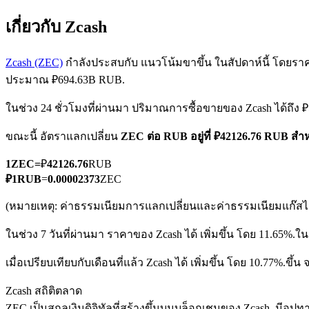
เกี่ยวกับ Zcash
Zcash (ZEC)
กำลังประสบกับ แนวโน้มขาขึ้น ในสัปดาห์นี้ โดยราคาป
ประมาณ ₽694.63B RUB.
ในช่วง 24 ชั่วโมงที่ผ่านมา ปริมาณการซื้อขายของ Zcash ได้ถึง
ฟิวเจอร์ส COIN-M
ขณะนี้ อัตราแลกเปลี่ยน
ZEC ต่อ RUB
อยู่ที่ ₽42126.76 RUB ส
ฟิวเจอร์สสกุลเงินดิจิทัล
1
ZEC
=
₽
42126.76
RUB
₽
1
RUB
=
0.00002373
ZEC
TradFi
(หมายเหตุ: ค่าธรรมเนียมการแลกเปลี่ยนและค่าธรรมเนียมแก๊สไม่
อนุพันธ์ของหุ้น ฟอเร็กซ์ โลหะมีค่า และสินค้าโภคภัณฑ์
ในช่วง 7 วันที่ผ่านมา ราคาของ Zcash ได้ เพิ่มขึ้น โดย 11.65%.
ใน
เมื่อเปรียบเทียบกับเดือนที่แล้ว Zcash ได้ เพิ่มขึ้น โดย 10.77%.ขึ้น
Zcash สถิติตลาด
ZEC เป็นสกุลเงินดิจิทัลที่สร้างขึ้นบนบล็อกเชนของ Zcash. มีอุปทา