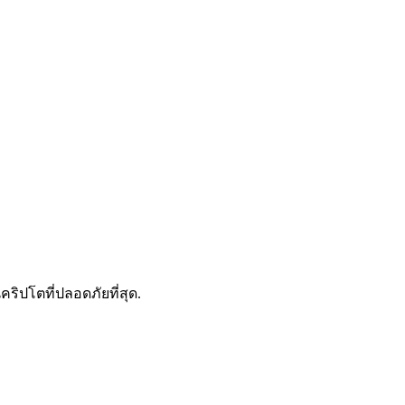
ดลอกการซื้อขาย
คริปโตที่ปลอดภัยที่สุด.