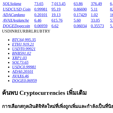
SOL
Solana
73.65
7,013.45
63.86
376.49
6
Launchpool
USDC
USD Coin
0.99981
95.19
0.86690
5.11
8
ADA
Cardano
0.20101
19.13
0.17429
1.02
1
การเซ้งแบบยืดหยุ่นเพื่อรับโทเคนยอดนิยม
AVAX
Avalanche
6.46
615.76
5.60
33.05
5
DOGE
Dogecoin
0.06959
6.62
0.06034
0.35573
5
USD
INR
EUR
BRL
RUB
TRY
BTC
64,995.35
ETH
1,919.21
USDT
0.99921
BNB
591.02
XRP
1.03
SOL
73.65
USDC
0.99981
การล็อค BTR
ADA
0.20101
AVAX
6.46
การลงทุนพิเศษสำหรับผู้ถือ BTR
DOGE
0.06959
ค้นพบ Cryptocurrencies เพิ่มเติม
การเลือกสกุลเงินดิจิทัลใหม่ที่เพิ่งถูกเพิ่มและกำลังเป็นที