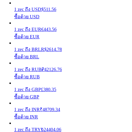
1
zec
ถึง
USD
$
511.56
เรียนรู้วิธีการรักษาผลกำไร
ซื้อด้วย USD
1
zec
ถึง
EUR
€
443.56
ซื้อด้วย EUR
1
zec
ถึง
BRL
R$
2614.78
ซื้อด้วย BRL
ได้รับ
1
zec
ถึง
RUB
₽
42126.76
ซื้อด้วย RUB
1
zec
ถึง
GBP
£
380.35
ซื้อด้วย GBP
1
zec
ถึง
INR
₹
48709.34
ซื้อด้วย INR
พาวเวอร์พิกกี้
1
zec
ถึง
TRY
₺
24404.06