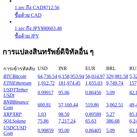
1
zec
ถึง
CAD
$
712.56
ซื้อด้วย CAD
Launchpool
การเซ้งแบบยืดหยุ่นเพื่อรับโทเคนยอดนิยม
1
zec
ถึง
JPY
¥
80603.48
ซื้อด้วย JPY
การแปลงสินทรัพย์ดิจิทัลอื่น ๆ
USD
INR
EUR
BRL
RU
การเข้ารหัสลับ
BTC
Bitcoin
64,736.54
6,158,953.94
56,014.97
329,981.58
5,3
ETH
Ethereum
1,912.72
181,974.45
1,655.03
9,749.74
157
USDT
Tether
การล็อค BTR
0.99917
95.06
0.86456
5.09
82.
USDt
BNB
Binance
การลงทุนพิเศษสำหรับผู้ถือ BTR
600.81
57,160.44
519.86
3,062.51
49,
Coin
XRP
XRP
1.03
98.50
0.89589
5.27
85.
SOL
Solana
75.86
7,217.24
65.63
386.68
6,2
USDC
USD
0.99859
95.00
0.86405
5.09
82.
Coin