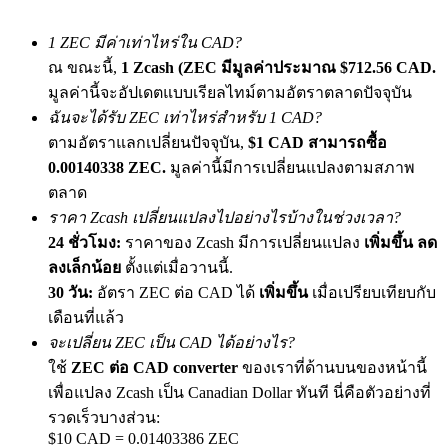
เชิญเพื่อนเพื่อรับรางวัลเงินสด
1 ZEC มีค่าเท่าไหร่ใน CAD?
BTC Welcome Rewards
ณ ขณะนี้,
1 Zcash (ZEC มีมูลค่าประมาณ $712.56 CAD.
มูลค่านี้จะอัปเดตแบบเรียลไทม์ตามอัตราตลาดปัจจุบัน
ฉันจะได้รับ ZEC เท่าไหร่สำหรับ 1 CAD?
ตามอัตราแลกเปลี่ยนปัจจุบัน,
$1 CAD สามารถซื้อ
0.00140338 ZEC.
มูลค่านี้มีการเปลี่ยนแปลงตามสภาพ
ตลาด
ราคา Zcash เปลี่ยนแปลงไปอย่างไรบ้างในช่วงเวลา?
24 ชั่วโมง:
ราคาของ Zcash มีการเปลี่ยนแปลง
เพิ่มขึ้น ลด
ลงเล็กน้อย
ตั้งแต่เมื่อวานนี้.
30 วัน:
อัตรา ZEC ต่อ CAD ได้
เพิ่มขึ้น
เมื่อเปรียบเทียบกับ
BTC Welcome Rewards
เดือนที่แล้ว
Deposit & Trade BTC to Share 25000 USDT prize pool!
จะเปลี่ยน ZEC เป็น CAD ได้อย่างไร?
ใช้
ZEC ต่อ CAD converter
ของเราที่ด้านบนของหน้านี้
เพื่อแปลง Zcash เป็น Canadian Dollar ทันที นี่คือตัวอย่างที่
Deposit CASHCAT & Win
รวดเร็วบางส่วน:
$10 CAD = 0.01403386 ZEC
Share 500000 CASHCAT prize pool