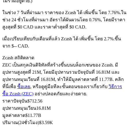
ไม่รวมอยู่ด้วย.)
ในช่วง 7 วันที่ผ่านมา ราคาของ Zcash ได้ เพิ่มขึ้น โดย 7.76%.
ใน
ช่วง 24 ชั่วโมงที่ผ่านมา อัตราได้ผันผวนโดย 0.76%, โดยมีราคา
ฟิวเจอร์ส USDC
สูงสุดที่ $0 CAD และราคาต่ำสุดที่ $0 CAD.
ฟิวเจอร์สที่ใช้ USDC เป็นหลักประกัน
เมื่อเปรียบเทียบกับเดือนที่แล้ว Zcash ได้ เพิ่มขึ้น โดย 2.7%.ขึ้น
จาก $-- CAD.
Zcash สถิติตลาด
ZEC เป็นสกุลเงินดิจิทัลที่สร้างขึ้นบนบล็อกเชนของ Zcash. มี
อุปทานสูงสุดที่ 21M, โดยมีอุปทานรวมปัจจุบันที่ 16.81M และ
อุปทานหมุนเวียนที่ 16.81M, ทำให้มีมูลค่าตลาดที่ 11.77B. คลิก
ที่นี่เพื่อ
ซื้อเลย
, หรือดูคู่มือทีละขั้นตอนของเราเกี่ยวกับ
วิธีการ
ซื้อ Zcash (ZEC)
อย่างปลอดภัยและง่ายดาย.
คัดลอกการซื้อขาย
ราคาปัจจุบัน
$
712.56
เข้าร่วมกับเทรดเดอร์ชั้นนำ
อุปทานหมุนเวียน
16.81M
มูลค่าตลาด
$
11.77B
ปริมาณ(24ชั่วโมง)
$
3.59K