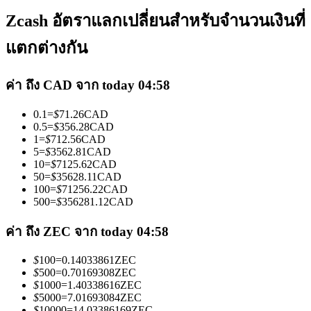
Zcash อัตราแลกเปลี่ยนสำหรับจำนวนเงินที่
แตกต่างกัน
ค่า ถึง CAD จาก today 04:58
เป็นเทรดเดอร์คัดลอก
0.1
=
$
71.26
CAD
เพลิดเพลินกับการแบ่งปันผลกำไรและค่าคอมมิชชั่นการคัด
0.5
=
$
356.28
CAD
1
=
$
712.56
CAD
ลอกการซื้อขาย
5
=
$
3562.81
CAD
10
=
$
7125.62
CAD
50
=
$
35628.11
CAD
100
=
$
71256.22
CAD
500
=
$
356281.12
CAD
ค่า ถึง ZEC จาก today 04:58
$
100
=
0.14033861
ZEC
$
500
=
0.70169308
ZEC
$
1000
=
1.40338616
ZEC
ข้อมูล
$
5000
=
7.01693084
ZEC
$
10000
=
14.03386169
ZEC