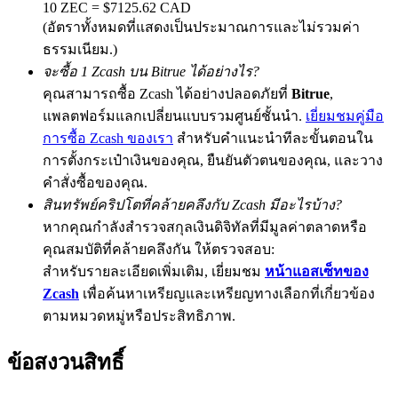
10 ZEC = $7125.62 CAD
(อัตราทั้งหมดที่แสดงเป็นประมาณการและไม่รวมค่า
ธรรมเนียม.)
จะซื้อ 1 Zcash บน Bitrue ได้อย่างไร?
Exclusive for BitMart Users
คุณสามารถซื้อ Zcash ได้อย่างปลอดภัยที่
Bitrue
,
Register & Trade to Win 500,000 USDT
แพลตฟอร์มแลกเปลี่ยนแบบรวมศูนย์ชั้นนำ.
เยี่ยมชมคู่มือ
การซื้อ Zcash ของเรา
สำหรับคำแนะนำทีละขั้นตอนใน
การตั้งกระเป๋าเงินของคุณ, ยืนยันตัวตนของคุณ, และวาง
คำสั่งซื้อของคุณ.
Precious Metals Trading Carnival
สินทรัพย์คริปโตที่คล้ายคลึงกับ Zcash มีอะไรบ้าง?
Trade Gold & Silver · 33,333 USDT Bonus
หากคุณกำลังสำรวจสกุลเงินดิจิทัลที่มีมูลค่าตลาดหรือ
คุณสมบัติที่คล้ายคลึงกัน ให้ตรวจสอบ:
สำหรับรายละเอียดเพิ่มเติม, เยี่ยมชม
หน้าแอสเซ็ทของ
USDT New User Exclusive 10% APR
Zcash
เพื่อค้นหาเหรียญและเหรียญทางเลือกที่เกี่ยวข้อง
ตามหมวดหมู่หรือประสิทธิภาพ.
USDT Flexible Staking | Daily Rewards
ข้อสงวนสิทธิ์
BTC New User Exclusive: 6.5% APR