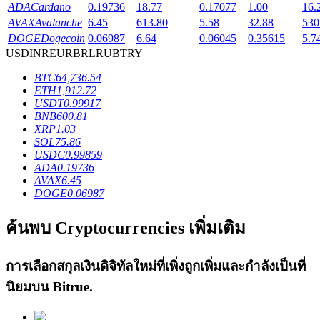
ADA
Cardano
0.19736
18.77
0.17077
1.00
16.
AVAX
Avalanche
6.45
613.80
5.58
32.88
530
DOGE
Dogecoin
0.06987
6.64
0.06045
0.35615
5.7
USD
INR
EUR
BRL
RUB
TRY
เงินกู้
BTC
64,736.54
ETH
1,912.72
USDT
0.99917
บริการยืมเงินที่ได้รับการสนับสนุนจาก Crypto
BNB
600.81
XRP
1.03
SOL
75.86
USDC
0.99859
ADA
0.19736
AVAX
6.45
DOGE
0.06987
ค้นพบ Cryptocurrencies เพิ่มเติม
ลงทุนอัตโนมัติ
การเลือกสกุลเงินดิจิทัลใหม่ที่เพิ่งถูกเพิ่มและกำลังเป็นที่
คว้าผลกำไรระยะยาวและผลประโยชน์ที่ยืดหยุ่น
นิยมบน
Bitrue
.