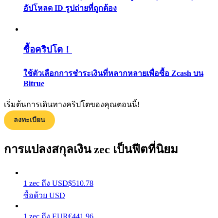
อัปโหลด ID รูปถ่ายที่ถูกต้อง
กลยุทธ์การซื้อขาย
เรียนรู้วิธีการรักษาผลกำไร
ซื้อคริปโต！
ใช้ตัวเลือกการชำระเงินที่หลากหลายเพื่อซื้อ Zcash บน
Bitrue
เริ่มต้นการเดินทางคริปโตของคุณตอนนี้!
ได้รับ
ลงทะเบียน
การแปลงสกุลเงิน zec เป็นฟีตที่นิยม
1
zec
ถึง
USD
$
510.78
ซื้อด้วย USD
1
zec
ถึง
EUR
€
441.96
พาวเวอร์พิกกี้