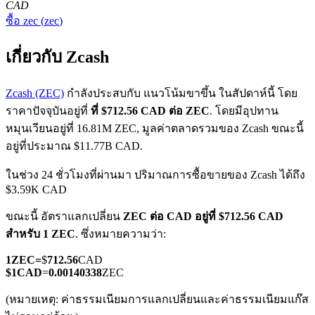
CAD
ซื้อ
zec
(
zec
)
เกี่ยวกับ Zcash
Zcash (ZEC)
กำลังประสบกับ แนวโน้มขาขึ้น ในสัปดาห์นี้ โดย
ราคาปัจจุบันอยู่ที่
ที่ $712.56 CAD ต่อ ZEC
. โดยมีอุปทาน
ฟิวเจอร์ส COIN-M
หมุนเวียนอยู่ที่ 16.81M ZEC, มูลค่าตลาดรวมของ Zcash ขณะนี้
ฟิวเจอร์สสกุลเงินดิจิทัล
อยู่ที่ประมาณ $11.77B CAD.
ในช่วง 24 ชั่วโมงที่ผ่านมา ปริมาณการซื้อขายของ Zcash ได้ถึง
$3.59K CAD
TradFi
ขณะนี้ อัตราแลกเปลี่ยน
ZEC ต่อ CAD
อยู่ที่ $712.56 CAD
อนุพันธ์ของหุ้น ฟอเร็กซ์ โลหะมีค่า และสินค้าโภคภัณฑ์
สำหรับ 1 ZEC
. ซึ่งหมายความว่า:
1
ZEC
=
$
712.56
CAD
$
1
CAD
=
0.00140338
ZEC
(หมายเหตุ: ค่าธรรมเนียมการแลกเปลี่ยนและค่าธรรมเนียมแก๊ส