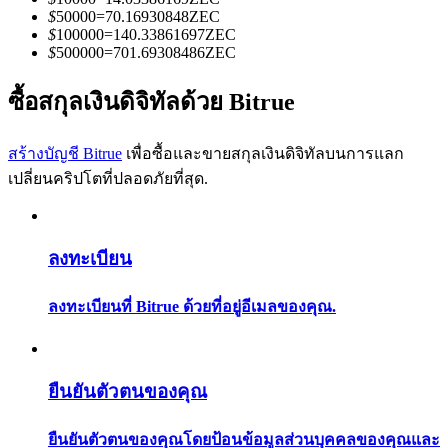
การวิเคราะห์ข้อมูลขนาดใหญ่ รวมถึงข้อมูลการค้า ฯลฯ
$
50000
=
70.16930848
ZEC
$
100000
=
140.33861697
ZEC
$
500000
=
701.69308486
ZEC
ซื้อสกุลเงินดิจิทัลด้วย Bitrue
สร้างบัญชี Bitrue
เพื่อซื้อและขายสกุลเงินดิจิทัลบนการแลก
เปลี่ยนคริปโตที่ปลอดภัยที่สุด.
แนะนำ
ลงทะเบียน
คู่มือเริ่มต้นฟิวเจอร์ส
ลงทะเบียนที่ Bitrue ด้วยที่อยู่อีเมลของคุณ.
ยืนยันตัวตนของคุณ
ยืนยันตัวตนของคุณโดยป้อนข้อมูลส่วนบุคคลของคุณและ