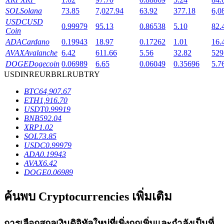
SOL
Solana
73.85
7,027.94
63.92
377.18
6,0
USDC
USD
0.99979
95.13
0.86538
5.10
82.
Coin
ADA
Cardano
0.19943
18.97
0.17262
1.01
16.
เงินกู้
AVAX
Avalanche
6.42
611.66
5.56
32.82
529
DOGE
Dogecoin
0.06989
6.65
0.06049
0.35696
5.7
บริการยืมเงินที่ได้รับการสนับสนุนจาก Crypto
USD
INR
EUR
BRL
RUB
TRY
BTC
64,907.67
ETH
1,916.70
USDT
0.99919
BNB
592.04
XRP
1.02
SOL
73.85
USDC
0.99979
ADA
0.19943
AVAX
6.42
DOGE
0.06989
ลงทุนอัตโนมัติ
ค้นพบ Cryptocurrencies เพิ่มเติม
คว้าผลกำไรระยะยาวและผลประโยชน์ที่ยืดหยุ่น
การเลือกสกุลเงินดิจิทัลใหม่ที่เพิ่งถูกเพิ่มและกำลังเป็นที่