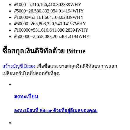
การวิเคราะห์ข้อมูลขนาดใหญ่ รวมถึงข้อมูลการค้า ฯลฯ
₽
1000
=
5,316,166,410.802839
WHY
₽
5000
=
26,580,832,054.014194
WHY
₽
10000
=
53,161,664,108.02839
WHY
₽
50000
=
265,808,320,540.14197
WHY
₽
100000
=
531,616,641,080.28394
WHY
₽
500000
=
2,658,083,205,401.4194
WHY
ซื้อสกุลเงินดิจิทัลด้วย Bitrue
แนะนำ
สร้างบัญชี Bitrue
เพื่อซื้อและขายสกุลเงินดิจิทัลบนการแลก
เปลี่ยนคริปโตที่ปลอดภัยที่สุด.
คู่มือเริ่มต้นฟิวเจอร์ส
ลงทะเบียน
ลงทะเบียนที่ Bitrue ด้วยที่อยู่อีเมลของคุณ.