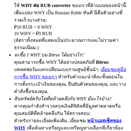
ใช้
WHY ต่อ RUB converter
ของเราที่ด้านบนของหน้านี้
เพื่อแปลง WHY เป็น Russian Ruble ทันที นี่คือตัวอย่างที่
รวดเร็วบางส่วน:
Exclusive for BitMart Users
₽10 RUB = 0 WHY
10 WHY = ₽0 RUB
Register & Trade to Win 500,000 USDT
(อัตราทั้งหมดที่แสดงเป็นประมาณการและไม่รวมค่า
ธรรมเนียม.)
จะซื้อ 1 WHY บน Bitrue ได้อย่างไร?
Precious Metals Trading Carnival
คุณสามารถซื้อ WHY ได้อย่างปลอดภัยที่
Bitrue
,
แพลตฟอร์มแลกเปลี่ยนแบบรวมศูนย์ชั้นนำ.
เยี่ยมชมคู่มือ
Trade Gold & Silver · 33,333 USDT Bonus
การซื้อ WHY ของเรา
สำหรับคำแนะนำทีละขั้นตอนใน
การตั้งกระเป๋าเงินของคุณ, ยืนยันตัวตนของคุณ, และวาง
คำสั่งซื้อของคุณ.
USDT New User Exclusive 10% APR
สินทรัพย์คริปโตที่คล้ายคลึงกับ WHY มีอะไรบ้าง?
USDT Flexible Staking | Daily Rewards
หากคุณกำลังสำรวจสกุลเงินดิจิทัลที่มีมูลค่าตลาดหรือ
คุณสมบัติที่คล้ายคลึงกัน ให้ตรวจสอบ:
สำหรับรายละเอียดเพิ่มเติม, เยี่ยมชม
หน้าแอสเซ็ทของ
WHY
เพื่อค้นหาเหรียญและเหรียญทางเลือกที่เกี่ยวข้อง
BTC New User Exclusive: 6.5% APR