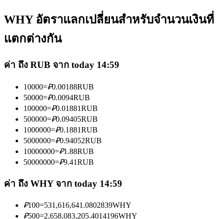
WHY อัตราแลกเปลี่ยนสำหรับจำนวนเงินที่
แตกต่างกัน
ค่า ถึง RUB จาก today 14:59
เป็นเทรดเดอร์คัดลอก
10000
=
₽
0.00188
RUB
เพลิดเพลินกับการแบ่งปันผลกำไรและค่าคอมมิชชั่นการคัด
50000
=
₽
0.0094
RUB
ลอกการซื้อขาย
100000
=
₽
0.01881
RUB
500000
=
₽
0.09405
RUB
1000000
=
₽
0.1881
RUB
5000000
=
₽
0.94052
RUB
10000000
=
₽
1.88
RUB
50000000
=
₽
9.41
RUB
ค่า ถึง WHY จาก today 14:59
ข้อมูล
₽
100
=
531,616,641.0802839
WHY
₽
500
=
2,658,083,205.4014196
WHY