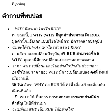
Pipedog
เชิญเพื่อนเพื่อรับรางวัลเงินสด
BTC Welcome Rewards
คำถามที่พบบ่อย
1 WHY มีค่าเท่าไหร่ใน RUB?
ณ ขณะนี้,
1 WHY (WHY มีมูลค่าประมาณ ₽0 RUB.
มูลค่านี้จะอัปเดตแบบเรียลไทม์ตามอัตราตลาดปัจจุบัน
ฉันจะได้รับ WHY เท่าไหร่สำหรับ 1 RUB?
ตามอัตราแลกเปลี่ยนปัจจุบัน,
₽1 RUB สามารถซื้อ 0
WHY.
มูลค่านี้มีการเปลี่ยนแปลงตามสภาพตลาด
ราคา WHY เปลี่ยนแปลงไปอย่างไรบ้างในช่วงเวลา?
24 ชั่วโมง:
ราคาของ WHY มีการเปลี่ยนแปลง
คงที่
ตั้งแต่
BTC Welcome Rewards
เมื่อวานนี้.
Deposit & Trade BTC to Share 25000 USDT prize pool!
30 วัน:
อัตรา WHY ต่อ RUB ได้
คงที่
เมื่อเปรียบเทียบกับ
เดือนที่แล้ว
1 ปี:
WHY ได้เห็นการ
การลดลงของราคาอย่างมีนัย
Deposit CASHCAT & Win
สำคัญ
ในปีที่ผ่านมา
จะเปลี่ยน WHY เป็น RUB ได้อย่างไร?
Share 500000 CASHCAT prize pool