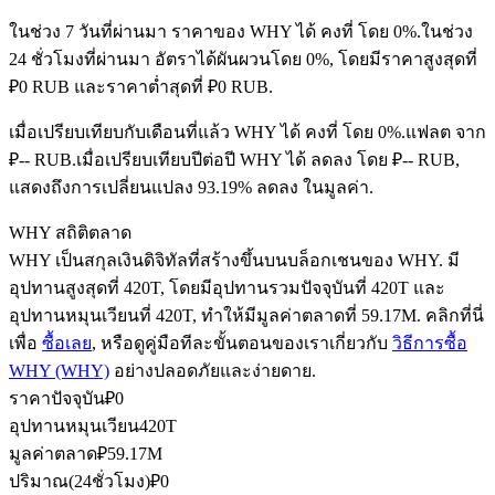
ในช่วง 7 วันที่ผ่านมา ราคาของ WHY ได้ คงที่ โดย 0%.
ในช่วง
24 ชั่วโมงที่ผ่านมา อัตราได้ผันผวนโดย 0%, โดยมีราคาสูงสุดที่
₽0 RUB และราคาต่ำสุดที่ ₽0 RUB.
ฟิวเจอร์ส USDC
เมื่อเปรียบเทียบกับเดือนที่แล้ว WHY ได้ คงที่ โดย 0%.แฟลต จาก
ฟิวเจอร์สที่ใช้ USDC เป็นหลักประกัน
₽-- RUB.
เมื่อเปรียบเทียบปีต่อปี WHY ได้ ลดลง โดย ₽-- RUB,
แสดงถึงการเปลี่ยนแปลง 93.19% ลดลง ในมูลค่า.
WHY สถิติตลาด
WHY เป็นสกุลเงินดิจิทัลที่สร้างขึ้นบนบล็อกเชนของ WHY. มี
อุปทานสูงสุดที่ 420T, โดยมีอุปทานรวมปัจจุบันที่ 420T และ
อุปทานหมุนเวียนที่ 420T, ทำให้มีมูลค่าตลาดที่ 59.17M. คลิกที่นี่
เพื่อ
ซื้อเลย
, หรือดูคู่มือทีละขั้นตอนของเราเกี่ยวกับ
วิธีการซื้อ
คัดลอกการซื้อขาย
WHY (WHY)
อย่างปลอดภัยและง่ายดาย.
ราคาปัจจุบัน
₽
0
เข้าร่วมกับเทรดเดอร์ชั้นนำ
อุปทานหมุนเวียน
420T
มูลค่าตลาด
₽
59.17M
ปริมาณ(24ชั่วโมง)
₽
0