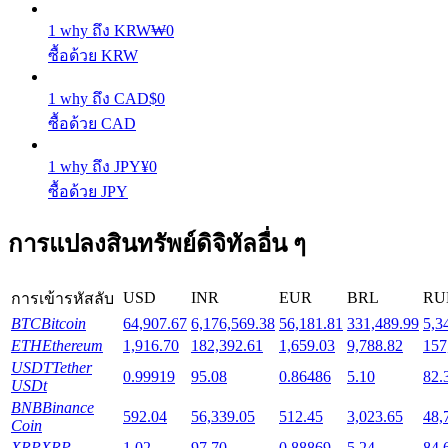
1
why
ถึง
KRW
₩
0
Launchpool
ซื้อด้วย KRW
การเซ้งแบบยืดหยุ่นเพื่อรับโทเคนยอดนิยม
1
why
ถึง
CAD
$
0
ซื้อด้วย CAD
1
why
ถึง
JPY
¥
0
ซื้อด้วย JPY
การแปลงสินทรัพย์ดิจิทัลอื่น ๆ
USD
INR
EUR
BRL
RU
การเข้ารหัสลับ
การล็อค BTR
BTC
Bitcoin
64,907.67
6,176,569.38
56,181.81
331,489.99
5,3
การลงทุนพิเศษสำหรับผู้ถือ BTR
ETH
Ethereum
1,916.70
182,392.61
1,659.03
9,788.82
157
USDT
Tether
0.99919
95.08
0.86486
5.10
82.
USDt
BNB
Binance
592.04
56,339.05
512.45
3,023.65
48,
Coin
XRP
XRP
1.02
97.70
0.88869
5.24
84.