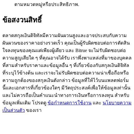
ตามหมวดหมู่หรือประสิทธิภาพ.
BTC Flexible Staking | Daily Rewards
ข้อสงวนสิทธิ์
ตลาดสกุลเงินดิจิทัลมีความผันผวนสูงและอาจประสบกับความ
ผันผวนของราคาอย่างรวดเร็ว คุณเป็นผู้รับผิดชอบต่อการตัดสิน
ใจลงทุนของคุณแต่เพียงผู้เดียว และ Bitrue จะไม่รับผิดชอบต่อ
ความสูญเสียใด ๆ ที่คุณอาจได้รับ เราพึ่งพาแหล่งที่มาของบุคคล
ที่สามสำหรับราคาและข้อมูลอื่น ๆ ที่เกี่ยวข้องกับสกุลเงินดิจิทัล
กิจกรรมเพิ่มเติม
ที่ระบุไว้ข้างต้น และเราจะไม่รับผิดชอบต่อความน่าเชื่อถือหรือ
ความถูกต้องของสกุลเงินดังกล่าว ข้อมูลที่ให้ไว้บนแพลตฟอร์ม
รับรางวัลและสิทธิพิเศษสุดพิเศษ
นี้และเอกสารที่เกี่ยวข้องใดๆ มีวัตถุประสงค์เพื่อให้ข้อมูลเท่านั้น
และไม่ควรถือเป็นคำแนะนำทางการเงินหรือการลงทุน สำหรับ
ศูนย์รางวัล
ข้อมูลเพิ่มเติม โปรดดู
ข้อกำหนดการใช้งาน
และ
นโยบายความ
เข้าสู่ระบบ
ลงชื่อ
เป็นส่วนตัว
ของเรา