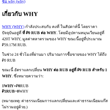
ซื้อ
why
(
why
)
เกี่ยวกับ WHY
WHY (WHY)
กำลังประสบกับ คงที่ ในสัปดาห์นี้ โดยราคา
ปัจจุบันอยู่ที่
ที่ ₽0 RUB ต่อ WHY
. โดยมีอุปทานหมุนเวียนอยู่ที่
420T WHY, มูลค่าตลาดรวมของ WHY ขณะนี้อยู่ที่ประมาณ
ฟิวเจอร์ส COIN-M
₽59.17M RUB.
ฟิวเจอร์สสกุลเงินดิจิทัล
ในช่วง 24 ชั่วโมงที่ผ่านมา ปริมาณการซื้อขายของ WHY ได้ถึง
₽0 RUB
TradFi
ขณะนี้ อัตราแลกเปลี่ยน
WHY ต่อ RUB
อยู่ที่ ₽0 RUB สำหรับ 1
WHY
. ซึ่งหมายความว่า:
อนุพันธ์ของหุ้น ฟอเร็กซ์ โลหะมีค่า และสินค้าโภคภัณฑ์
1
WHY
=
₽
0
RUB
₽
1
RUB
=
0
WHY
(หมายเหตุ: ค่าธรรมเนียมการแลกเปลี่ยนและค่าธรรมเนียมแก๊ส
ไม่รวมอยู่ด้วย.)