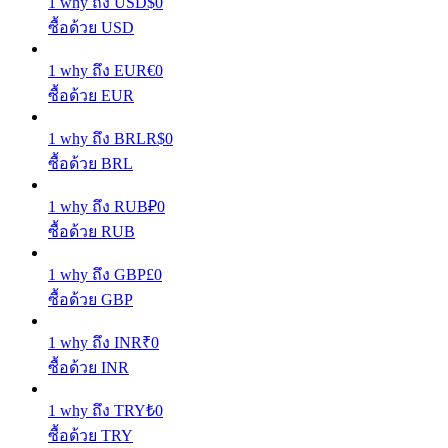
1
why
ถึง
USD
$
0
ซื้อด้วย USD
รับรางวัลการแข่งขันทุกวัน
1
why
ถึง
EUR
€
0
ซื้อด้วย EUR
1
why
ถึง
BRL
R$
0
ซื้อด้วย BRL
1
why
ถึง
RUB
₽
0
ซื้อด้วย RUB
การปักหลัก
1
why
ถึง
GBP
£
0
ผลตอบแทนสูงและเข้าถึงได้ทันที
ซื้อด้วย GBP
1
why
ถึง
INR
₹
0
ซื้อด้วย INR
1
why
ถึง
TRY
₺
0
ซื้อด้วย TRY