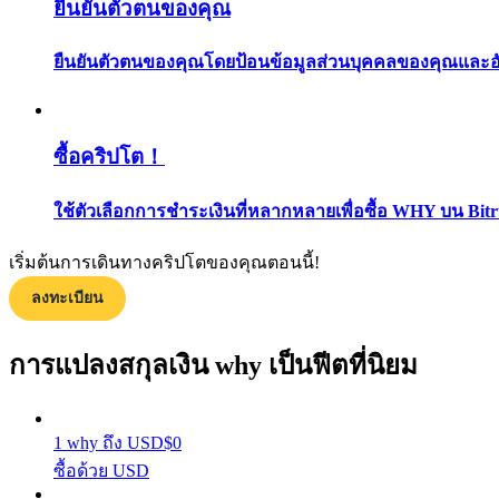
ยืนยันตัวตนของคุณ
ยืนยันตัวตนของคุณโดยป้อนข้อมูลส่วนบุคคลของคุณและอัปโ
ซื้อคริปโต！
ใช้ตัวเลือกการชำระเงินที่หลากหลายเพื่อซื้อ WHY บน Bit
แนะนำ
คู่มือเริ่มต้นฟิวเจอร์ส
เริ่มต้นการเดินทางคริปโตของคุณตอนนี้!
ลงทะเบียน
การแปลงสกุลเงิน why เป็นฟีตที่นิยม
1
why
ถึง
USD
$
0
ซื้อด้วย USD
กลยุทธ์การซื้อขาย