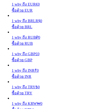
1
why
ถึง
EUR
€
0
เรียนรู้วิธีการรักษาผลกำไร
ซื้อด้วย EUR
1
why
ถึง
BRL
R$
0
ซื้อด้วย BRL
1
why
ถึง
RUB
₽
0
ซื้อด้วย RUB
ได้รับ
1
why
ถึง
GBP
£
0
ซื้อด้วย GBP
1
why
ถึง
INR
₹
0
ซื้อด้วย INR
1
why
ถึง
TRY
₺
0
ซื้อด้วย TRY
พาวเวอร์พิกกี้
1
why
ถึง
KRW
₩
0