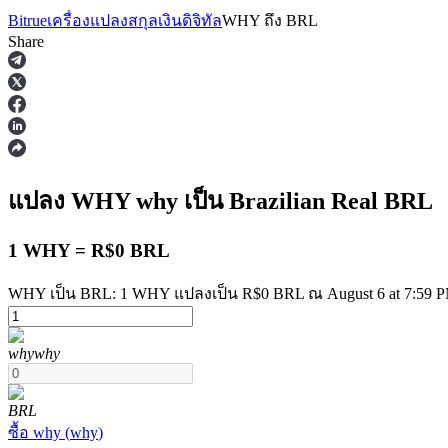
Bitrue
เครื่องแปลงสกุลเงินดิจิทัล
WHY
ถึง
BRL
Share
ฟิวเจอร์ส
แปลง WHY
why
เป็น Brazilian Real
BRL
1 WHY = R$0 BRL
WHY เป็น BRL: 1 WHY แปลงเป็น R$0 BRL ณ August 6 at 7:59 
why
why
ฟิวเจอร์ส USDT
ฟิวเจอร์สที่ใช้ USDT เป็นหลักประกัน
BRL
ซื้อ
why
(
why
)