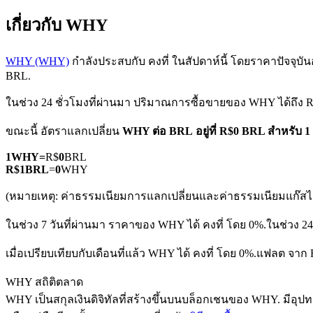
เกี่ยวกับ WHY
WHY (WHY)
กำลังประสบกับ คงที่ ในสัปดาห์นี้ โดยราคาปัจจุบันอย
BRL.
ในช่วง 24 ชั่วโมงที่ผ่านมา ปริมาณการซื้อขายของ WHY ได้ถึง 
ฟิวเจอร์ส COIN-M
ขณะนี้ อัตราแลกเปลี่ยน
WHY ต่อ BRL
อยู่ที่ R$0 BRL สำหรับ
ฟิวเจอร์สสกุลเงินดิจิทัล
1
WHY
=
R$
0
BRL
R$
1
BRL
=
0
WHY
TradFi
(หมายเหตุ: ค่าธรรมเนียมการแลกเปลี่ยนและค่าธรรมเนียมแก๊สไม่
อนุพันธ์ของหุ้น ฟอเร็กซ์ โลหะมีค่า และสินค้าโภคภัณฑ์
ในช่วง 7 วันที่ผ่านมา ราคาของ WHY ได้ คงที่ โดย 0%.
ในช่วง 24
เมื่อเปรียบเทียบกับเดือนที่แล้ว WHY ได้ คงที่ โดย 0%.แฟลต จาก
WHY สถิติตลาด
WHY เป็นสกุลเงินดิจิทัลที่สร้างขึ้นบนบล็อกเชนของ WHY. มีอุปทานส