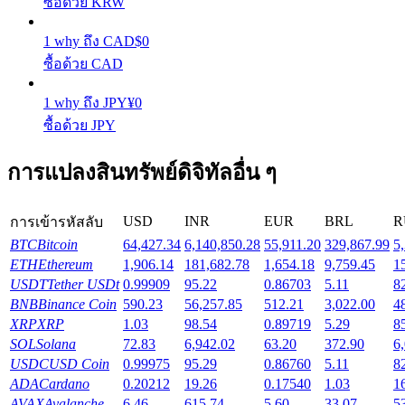
ซื้อด้วย KRW
รับรางวัลการแข่งขันทุกวัน
1
why
ถึง
CAD
$
0
ซื้อด้วย CAD
1
why
ถึง
JPY
¥
0
ซื้อด้วย JPY
การแปลงสินทรัพย์ดิจิทัลอื่น ๆ
การปักหลัก
USD
INR
EUR
BRL
R
การเข้ารหัสลับ
ผลตอบแทนสูงและเข้าถึงได้ทันที
BTC
Bitcoin
64,427.34
6,140,850.28
55,911.20
329,867.99
5
ETH
Ethereum
1,906.14
181,682.78
1,654.18
9,759.45
1
USDT
Tether USDt
0.99909
95.22
0.86703
5.11
8
BNB
Binance Coin
590.23
56,257.85
512.21
3,022.00
4
XRP
XRP
1.03
98.54
0.89719
5.29
8
SOL
Solana
72.83
6,942.02
63.20
372.90
6
USDC
USD Coin
0.99975
95.29
0.86760
5.11
8
ADA
Cardano
0.20212
19.26
0.17540
1.03
1
AVAX
Avalanche
6.46
615.74
5.60
33.07
5