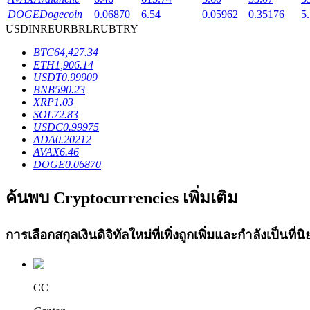
DOGE
Dogecoin
0.06870
6.54
0.05962
0.35176
5
Launchpool
USD
INR
EUR
BRL
RUB
TRY
การเซ้งแบบยืดหยุ่นเพื่อรับโทเคนยอดนิยม
BTC
64,427.34
ETH
1,906.14
USDT
0.99909
BNB
590.23
XRP
1.03
SOL
72.83
USDC
0.99975
ADA
0.20212
AVAX
6.46
DOGE
0.06870
การล็อค BTR
ค้นพบ Cryptocurrencies เพิ่มเติม
การลงทุนพิเศษสำหรับผู้ถือ BTR
การเลือกสกุลเงินดิจิทัลใหม่ที่เพิ่งถูกเพิ่มและกำลังเป็นที
CC