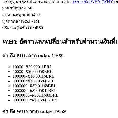
หรือดูคู่มือทีละขั้นตอนของเราเกี่ยวกับ
วิธีการซื้อ WHY (WHY)
อ
ราคาปัจจุบัน
R$
0
อุปทานหมุนเวียน
420T
มูลค่าตลาด
R$
3.71M
ฟิวเจอร์ส USDC
ปริมาณ(24ชั่วโมง)
R$
0
ฟิวเจอร์สที่ใช้ USDC เป็นหลักประกัน
WHY อัตราแลกเปลี่ยนสำหรับจำนวนเงินที่
ค่า ถึง BRL จาก today 19:59
10000
=
R$
0.00011
BRL
50000
=
R$
0.00058
BRL
100000
=
R$
0.00116
BRL
500000
=
R$
0.00584
BRL
1000000
=
R$
0.01168
BRL
คัดลอกการซื้อขาย
5000000
=
R$
0.05841
BRL
10000000
=
R$
0.11683
BRL
เข้าร่วมกับเทรดเดอร์ชั้นนำ
50000000
=
R$
0.58417
BRL
ค่า ถึง WHY จาก today 19:59