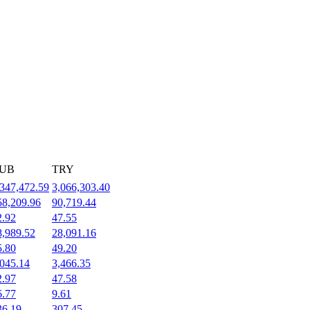
UB
TRY
,347,472.59
3,066,303.40
58,209.96
90,719.44
2.92
47.55
8,989.52
28,091.16
5.80
49.20
,045.14
3,466.35
2.97
47.58
6.77
9.61
36.19
307.45