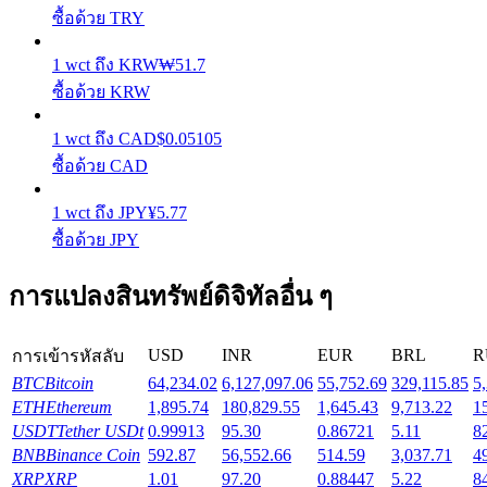
รับรางวัลการแข่งขันทุกวัน
ซื้อด้วย TRY
1
wct
ถึง
KRW
₩
51.7
ซื้อด้วย KRW
1
wct
ถึง
CAD
$
0.05105
ซื้อด้วย CAD
1
wct
ถึง
JPY
¥
5.77
ซื้อด้วย JPY
การปักหลัก
ผลตอบแทนสูงและเข้าถึงได้ทันที
การแปลงสินทรัพย์ดิจิทัลอื่น ๆ
USD
INR
EUR
BRL
R
การเข้ารหัสลับ
BTC
Bitcoin
64,234.02
6,127,097.06
55,752.69
329,115.85
5
ETH
Ethereum
1,895.74
180,829.55
1,645.43
9,713.22
1
USDT
Tether USDt
0.99913
95.30
0.86721
5.11
8
BNB
Binance Coin
592.87
56,552.66
514.59
3,037.71
4
XRP
XRP
1.01
97.20
0.88447
5.22
8