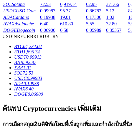
SOL
Solana
72.53
6,919.14
62.95
371.66
6
Launchpool
USDC
USD Coin
0.99983
95.37
0.86782
5.12
8
ADA
Cardano
0.19938
19.01
0.17306
1.02
1
การเซ้งแบบยืดหยุ่นเพื่อรับโทเคนยอดนิยม
AVAX
Avalanche
6.40
610.80
5.55
32.80
5
DOGE
Dogecoin
0.06900
6.58
0.05989
0.35357
5
USD
INR
EUR
BRL
RUB
TRY
BTC
64,234.02
ETH
1,895.74
USDT
0.99913
BNB
592.87
XRP
1.01
SOL
72.53
USDC
0.99983
การล็อค BTR
ADA
0.19938
AVAX
6.40
การลงทุนพิเศษสำหรับผู้ถือ BTR
DOGE
0.06900
ค้นพบ Cryptocurrencies เพิ่มเติม
การเลือกสกุลเงินดิจิทัลใหม่ที่เพิ่งถูกเพิ่มและกำลังเป็นที