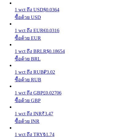
1
wct
ถึง
USD
$
0.0364
เรียนรู้วิธีการรักษาผลกำไร
ซื้อด้วย USD
1
wct
ถึง
EUR
€
0.0316
ซื้อด้วย EUR
1
wct
ถึง
BRL
R$
0.18654
ซื้อด้วย BRL
ได้รับ
1
wct
ถึง
RUB
₽
3.02
ซื้อด้วย RUB
1
wct
ถึง
GBP
£
0.02706
ซื้อด้วย GBP
1
wct
ถึง
INR
₹
3.47
ซื้อด้วย INR
พาวเวอร์พิกกี้
1
wct
ถึง
TRY
₺
1.74