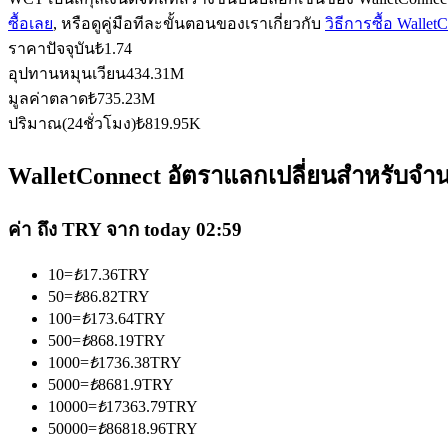
ซื้อเลย
, หรือดูคู่มือทีละขั้นตอนของเราเกี่ยวกับ
วิธีการซื้อ Walle
ราคาปัจจุบัน
₺
1.74
อุปทานหมุนเวียน
434.31M
ฟิวเจอร์ส USDC
มูลค่าตลาด
₺
735.23M
ฟิวเจอร์สที่ใช้ USDC เป็นหลักประกัน
ปริมาณ(24ชั่วโมง)
₺
819.95K
WalletConnect อัตราแลกเปลี่ยนสำหรับจำนว
ค่า ถึง TRY จาก today 02:59
10
=
₺
17.36
TRY
50
=
₺
86.82
TRY
100
=
₺
173.64
TRY
คัดลอกการซื้อขาย
500
=
₺
868.19
TRY
1000
=
₺
1736.38
TRY
เข้าร่วมกับเทรดเดอร์ชั้นนำ
5000
=
₺
8681.9
TRY
10000
=
₺
17363.79
TRY
50000
=
₺
86818.96
TRY