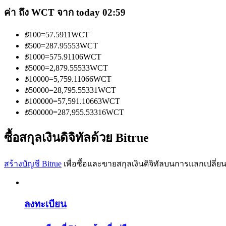
ค่า ถึง WCT จาก today 02:59
₺
100
=
57.5911
WCT
₺
500
=
287.95553
WCT
₺
1000
=
575.91106
WCT
₺
5000
=
2,879.55533
WCT
เป็นเทรดเดอร์คัดลอก
₺
10000
=
5,759.11066
WCT
เพลิดเพลินกับการแบ่งปันผลกำไรและค่าคอมมิชชั่นการคั
₺
50000
=
28,795.55331
WCT
₺
100000
=
57,591.10663
WCT
₺
500000
=
287,955.53316
WCT
ซื้อสกุลเงินดิจิทัลด้วย Bitrue
สร้างบัญชี Bitrue
เพื่อซื้อและขายสกุลเงินดิจิทัลบนการแลกเปลี่ยน
ข้อมูล
ลงทะเบียน
การวิเคราะห์ข้อมูลขนาดใหญ่ รวมถึงข้อมูลการค้า ฯลฯ