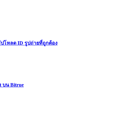
หลด ID รูปถ่ายที่ถูกต้อง
t บน Bitrue