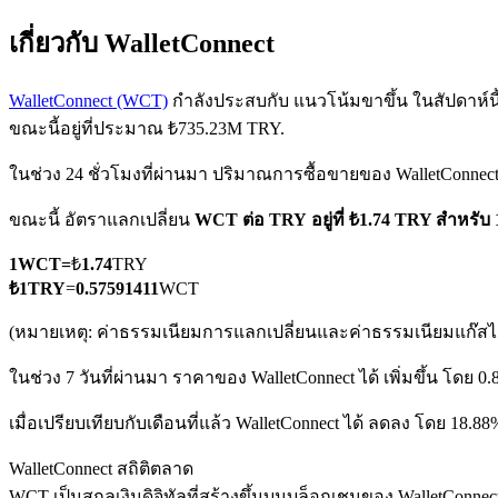
เกี่ยวกับ WalletConnect
WalletConnect (WCT)
กำลังประสบกับ แนวโน้มขาขึ้น ในสัปดาห์นี้ 
ขณะนี้อยู่ที่ประมาณ ₺735.23M TRY.
ในช่วง 24 ชั่วโมงที่ผ่านมา ปริมาณการซื้อขายของ WalletConnect
ฟิวเจอร์ส COIN-M
ขณะนี้ อัตราแลกเปลี่ยน
WCT ต่อ TRY
อยู่ที่ ₺1.74 TRY สำหรั
ฟิวเจอร์สสกุลเงินดิจิทัล
1
WCT
=
₺
1.74
TRY
₺
1
TRY
=
0.57591411
WCT
TradFi
(หมายเหตุ: ค่าธรรมเนียมการแลกเปลี่ยนและค่าธรรมเนียมแก๊สไม่
อนุพันธ์ของหุ้น ฟอเร็กซ์ โลหะมีค่า และสินค้าโภคภัณฑ์
ในช่วง 7 วันที่ผ่านมา ราคาของ WalletConnect ได้ เพิ่มขึ้น โดย 0.
เมื่อเปรียบเทียบกับเดือนที่แล้ว WalletConnect ได้ ลดลง โดย 18.8
WalletConnect สถิติตลาด
WCT เป็นสกุลเงินดิจิทัลที่สร้างขึ้นบนบล็อกเชนของ WalletConnect.