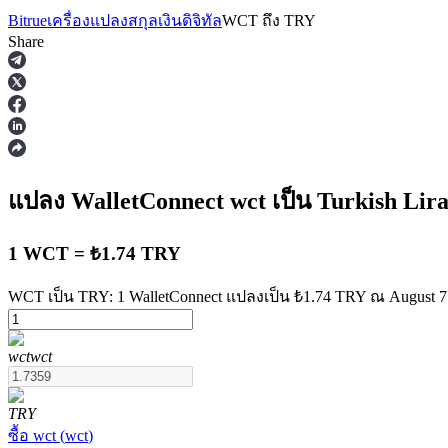
Bitrue
เครื่องแปลงสกุลเงินดิจิทัล
WCT
ถึง
TRY
Share
ฟิวเจอร์ส
แปลง WalletConnect
wct
เป็น Turkish Lir
1 WCT = ₺1.74 TRY
WCT เป็น TRY: 1 WalletConnect แปลงเป็น ₺1.74 TRY ณ August 7
wct
wct
ฟิวเจอร์ส USDT
ฟิวเจอร์สที่ใช้ USDT เป็นหลักประกัน
TRY
ซื้อ
wct
(
wct
)