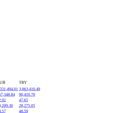
UB
TRY
,331,494.01
3,063,410.49
57,348.84
90,410.70
2.92
47.65
9,209.30
28,275.05
4.57
48.59