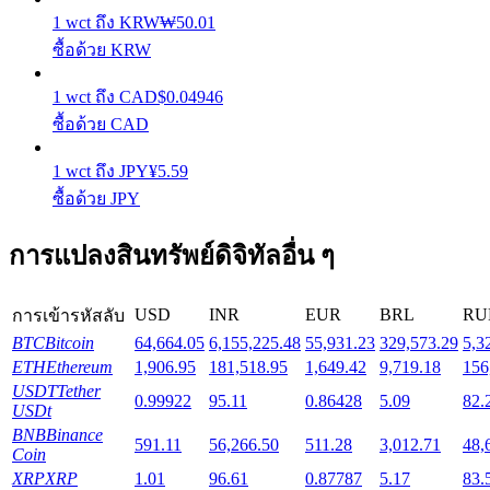
1
wct
ถึง
KRW
₩
50.01
ซื้อด้วย KRW
Launchpool
1
wct
ถึง
CAD
$
0.04946
การเซ้งแบบยืดหยุ่นเพื่อรับโทเคนยอดนิยม
ซื้อด้วย CAD
1
wct
ถึง
JPY
¥
5.59
ซื้อด้วย JPY
การแปลงสินทรัพย์ดิจิทัลอื่น ๆ
USD
INR
EUR
BRL
RU
การเข้ารหัสลับ
การล็อค BTR
BTC
Bitcoin
64,664.05
6,155,225.48
55,931.23
329,573.29
5,3
ETH
Ethereum
1,906.95
181,518.95
1,649.42
9,719.18
156
การลงทุนพิเศษสำหรับผู้ถือ BTR
USDT
Tether
0.99922
95.11
0.86428
5.09
82.
USDt
BNB
Binance
591.11
56,266.50
511.28
3,012.71
48,
Coin
XRP
XRP
1.01
96.61
0.87787
5.17
83.