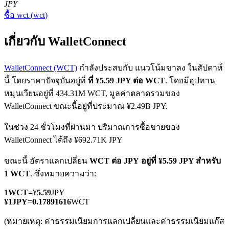
JPY
ซื้อ
wct
(
wct
)
เกี่ยวกับ WalletConnect
WalletConnect (WCT)
กำลังประสบกับ แนวโน้มขาลง ในสัปดาห์
นี้ โดยราคาปัจจุบันอยู่ที่
ที่ ¥5.59 JPY ต่อ WCT
. โดยมีอุปทาน
ฟิวเจอร์ส COIN-M
หมุนเวียนอยู่ที่ 434.31M WCT, มูลค่าตลาดรวมของ
ฟิวเจอร์สสกุลเงินดิจิทัล
WalletConnect ขณะนี้อยู่ที่ประมาณ ¥2.49B JPY.
ในช่วง 24 ชั่วโมงที่ผ่านมา ปริมาณการซื้อขายของ
WalletConnect ได้ถึง ¥692.71K JPY
TradFi
ขณะนี้ อัตราแลกเปลี่ยน
WCT ต่อ JPY
อยู่ที่ ¥5.59 JPY สำหรับ
อนุพันธ์ของหุ้น ฟอเร็กซ์ โลหะมีค่า และสินค้าโภคภัณฑ์
1 WCT
. ซึ่งหมายความว่า:
1
WCT
=
¥
5.59
JPY
¥
1
JPY
=
0.17891616
WCT
(หมายเหตุ: ค่าธรรมเนียมการแลกเปลี่ยนและค่าธรรมเนียมแก๊ส