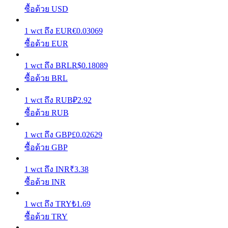
ซื้อด้วย USD
รับรางวัลการแข่งขันทุกวัน
1
wct
ถึง
EUR
€
0.03069
ซื้อด้วย EUR
1
wct
ถึง
BRL
R$
0.18089
ซื้อด้วย BRL
1
wct
ถึง
RUB
₽
2.92
ซื้อด้วย RUB
การปักหลัก
1
wct
ถึง
GBP
£
0.02629
ซื้อด้วย GBP
ผลตอบแทนสูงและเข้าถึงได้ทันที
1
wct
ถึง
INR
₹
3.38
ซื้อด้วย INR
1
wct
ถึง
TRY
₺
1.69
ซื้อด้วย TRY