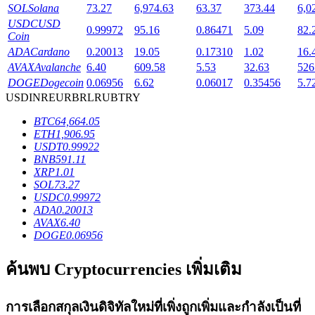
SOL
Solana
73.27
6,974.63
63.37
373.44
6,0
USDC
USD
0.99972
95.16
0.86471
5.09
82.
Coin
ADA
Cardano
0.20013
19.05
0.17310
1.02
16.
AVAX
Avalanche
6.40
609.58
5.53
32.63
526
เงินกู้
DOGE
Dogecoin
0.06956
6.62
0.06017
0.35456
5.7
USD
INR
EUR
BRL
RUB
TRY
บริการยืมเงินที่ได้รับการสนับสนุนจาก Crypto
BTC
64,664.05
ETH
1,906.95
USDT
0.99922
BNB
591.11
XRP
1.01
SOL
73.27
USDC
0.99972
ADA
0.20013
AVAX
6.40
DOGE
0.06956
ลงทุนอัตโนมัติ
ค้นพบ Cryptocurrencies เพิ่มเติม
คว้าผลกำไรระยะยาวและผลประโยชน์ที่ยืดหยุ่น
การเลือกสกุลเงินดิจิทัลใหม่ที่เพิ่งถูกเพิ่มและกำลังเป็นที่