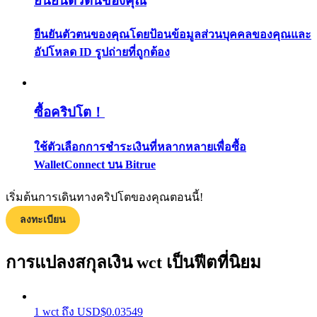
ยืนยันตัวตนของคุณ
กลยุทธ์การซื้อขาย
ยืนยันตัวตนของคุณโดยป้อนข้อมูลส่วนบุคคลของคุณและ
เรียนรู้วิธีการรักษาผลกำไร
อัปโหลด ID รูปถ่ายที่ถูกต้อง
ซื้อคริปโต！
ใช้ตัวเลือกการชำระเงินที่หลากหลายเพื่อซื้อ
WalletConnect บน Bitrue
ได้รับ
เริ่มต้นการเดินทางคริปโตของคุณตอนนี้!
ลงทะเบียน
การแปลงสกุลเงิน wct เป็นฟีตที่นิยม
1
wct
ถึง
USD
$
0.03549
พาวเวอร์พิกกี้