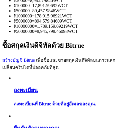
¥
50000
=
8,945.79846
WCT
การวิเคราะห์ข้อมูลขนาดใหญ่ รวมถึงข้อมูลการค้า ฯลฯ
¥
100000
=
17,891.59692
WCT
¥
500000
=
89,457.9846
WCT
¥
1000000
=
178,915.96921
WCT
¥
5000000
=
894,579.84609
WCT
¥
10000000
=
1,789,159.69219
WCT
¥
50000000
=
8,945,798.46098
WCT
ซื้อสกุลเงินดิจิทัลด้วย Bitrue
สร้างบัญชี Bitrue
เพื่อซื้อและขายสกุลเงินดิจิทัลบนการแลก
แนะนำ
เปลี่ยนคริปโตที่ปลอดภัยที่สุด.
คู่มือเริ่มต้นฟิวเจอร์ส
ลงทะเบียน
ลงทะเบียนที่ Bitrue ด้วยที่อยู่อีเมลของคุณ.