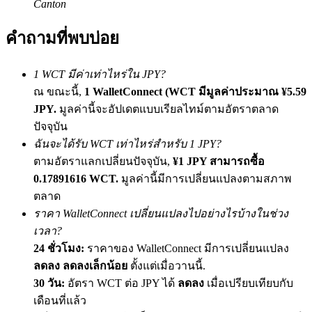
Canton
เชิญเพื่อนเพื่อรับรางวัลเงินสด
คำถามที่พบบ่อย
BTC Welcome Rewards
1 WCT มีค่าเท่าไหร่ใน JPY?
ณ ขณะนี้,
1 WalletConnect (WCT มีมูลค่าประมาณ ¥5.59
JPY.
มูลค่านี้จะอัปเดตแบบเรียลไทม์ตามอัตราตลาด
ปัจจุบัน
ฉันจะได้รับ WCT เท่าไหร่สำหรับ 1 JPY?
ตามอัตราแลกเปลี่ยนปัจจุบัน,
¥1 JPY สามารถซื้อ
0.17891616 WCT.
มูลค่านี้มีการเปลี่ยนแปลงตามสภาพ
ตลาด
BTC Welcome Rewards
ราคา WalletConnect เปลี่ยนแปลงไปอย่างไรบ้างในช่วง
Deposit & Trade BTC to Share 25000 USDT prize pool!
เวลา?
24 ชั่วโมง:
ราคาของ WalletConnect มีการเปลี่ยนแปลง
ลดลง ลดลงเล็กน้อย
ตั้งแต่เมื่อวานนี้.
30 วัน:
อัตรา WCT ต่อ JPY ได้
ลดลง
เมื่อเปรียบเทียบกับ
Deposit CASHCAT & Win
เดือนที่แล้ว
Share 500000 CASHCAT prize pool