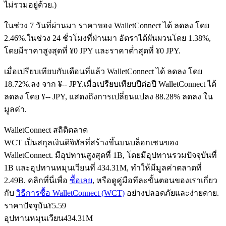
ไม่รวมอยู่ด้วย.)
ในช่วง 7 วันที่ผ่านมา ราคาของ WalletConnect ได้ ลดลง โดย
2.46%.
ในช่วง 24 ชั่วโมงที่ผ่านมา อัตราได้ผันผวนโดย 1.38%,
ฟิวเจอร์ส USDC
โดยมีราคาสูงสุดที่ ¥0 JPY และราคาต่ำสุดที่ ¥0 JPY.
ฟิวเจอร์สที่ใช้ USDC เป็นหลักประกัน
เมื่อเปรียบเทียบกับเดือนที่แล้ว WalletConnect ได้ ลดลง โดย
18.72%.ลง จาก ¥-- JPY.
เมื่อเปรียบเทียบปีต่อปี WalletConnect ได้
ลดลง โดย ¥-- JPY, แสดงถึงการเปลี่ยนแปลง 88.28% ลดลง ใน
มูลค่า.
WalletConnect สถิติตลาด
WCT เป็นสกุลเงินดิจิทัลที่สร้างขึ้นบนบล็อกเชนของ
WalletConnect. มีอุปทานสูงสุดที่ 1B, โดยมีอุปทานรวมปัจจุบันที่
1B และอุปทานหมุนเวียนที่ 434.31M, ทำให้มีมูลค่าตลาดที่
คัดลอกการซื้อขาย
2.49B. คลิกที่นี่เพื่อ
ซื้อเลย
, หรือดูคู่มือทีละขั้นตอนของเราเกี่ยว
เข้าร่วมกับเทรดเดอร์ชั้นนำ
กับ
วิธีการซื้อ WalletConnect (WCT)
อย่างปลอดภัยและง่ายดาย.
ราคาปัจจุบัน
¥
5.59
อุปทานหมุนเวียน
434.31M