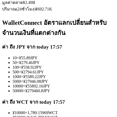
มูลค่าตลาด
¥
2.49B
ปริมาณ(24ชั่วโมง)
¥
692.71K
WalletConnect อัตราแลกเปลี่ยนสำหรับ
จำนวนเงินที่แตกต่างกัน
เป็นเทรดเดอร์คัดลอก
ค่า ถึง JPY จาก today 17:57
เพลิดเพลินกับการแบ่งปันผลกำไรและค่าคอมมิชชั่นการคัด
ลอกการซื้อขาย
10
=
¥
55.89
JPY
50
=
¥
279.46
JPY
100
=
¥
558.92
JPY
500
=
¥
2794.61
JPY
1000
=
¥
5589.22
JPY
5000
=
¥
27946.08
JPY
10000
=
¥
55892.16
JPY
50000
=
¥
279460.8
JPY
ค่า ถึง WCT จาก today 17:57
ข้อมูล
¥
10000
=
1,789.15969
WCT