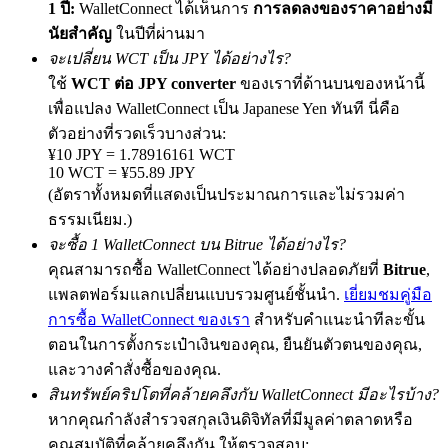
1 ปี:
WalletConnect ได้เห็นการ
การลดลงของราคาอย่างมี
นัยสำคัญ
ในปีที่ผ่านมา
จะเปลี่ยน WCT เป็น JPY ได้อย่างไร?
ใช้
WCT ต่อ JPY converter
ของเราที่ด้านบนของหน้านี้
Exclusive for BitMart Users
เพื่อแปลง WalletConnect เป็น Japanese Yen ทันที นี่คือ
Register & Trade to Win 500,000 USDT
ตัวอย่างที่รวดเร็วบางส่วน:
¥10 JPY = 1.78916161 WCT
10 WCT = ¥55.89 JPY
(อัตราทั้งหมดที่แสดงเป็นประมาณการและไม่รวมค่า
Precious Metals Trading Carnival
ธรรมเนียม.)
Trade Gold & Silver · 33,333 USDT Bonus
จะซื้อ 1 WalletConnect บน Bitrue ได้อย่างไร?
คุณสามารถซื้อ WalletConnect ได้อย่างปลอดภัยที่
Bitrue
,
แพลตฟอร์มแลกเปลี่ยนแบบรวมศูนย์ชั้นนำ.
เยี่ยมชมคู่มือ
การซื้อ WalletConnect ของเรา
สำหรับคำแนะนำทีละขั้น
USDT New User Exclusive 10% APR
ตอนในการตั้งกระเป๋าเงินของคุณ, ยืนยันตัวตนของคุณ,
USDT Flexible Staking | Daily Rewards
และวางคำสั่งซื้อของคุณ.
สินทรัพย์คริปโตที่คล้ายคลึงกับ WalletConnect มีอะไรบ้าง?
หากคุณกำลังสำรวจสกุลเงินดิจิทัลที่มีมูลค่าตลาดหรือ
คุณสมบัติที่คล้ายคลึงกัน ให้ตรวจสอบ:
BTC New User Exclusive: 6.5% APR