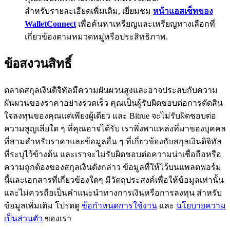
สำหรับรายละเอียดเพิ่มเติม, เยี่ยมชม
หน้าแอสเซ็ทของ
BTC Flexible Staking | Daily Rewards
WalletConnect
เพื่อค้นหาเหรียญและเหรียญทางเลือกที่
เกี่ยวข้องตามหมวดหมู่หรือประสิทธิภาพ.
ข้อสงวนสิทธิ์
ตลาดสกุลเงินดิจิทัลมีความผันผวนสูงและอาจประสบกับความ
ผันผวนของราคาอย่างรวดเร็ว คุณเป็นผู้รับผิดชอบต่อการตัดสิน
ใจลงทุนของคุณแต่เพียงผู้เดียว และ Bitrue จะไม่รับผิดชอบต่อ
กิจกรรมเพิ่มเติม
ความสูญเสียใด ๆ ที่คุณอาจได้รับ เราพึ่งพาแหล่งที่มาของบุคคล
ที่สามสำหรับราคาและข้อมูลอื่น ๆ ที่เกี่ยวข้องกับสกุลเงินดิจิทัล
รับรางวัลและสิทธิพิเศษสุดพิเศษ
ที่ระบุไว้ข้างต้น และเราจะไม่รับผิดชอบต่อความน่าเชื่อถือหรือ
ศูนย์รางวัล
ความถูกต้องของสกุลเงินดังกล่าว ข้อมูลที่ให้ไว้บนแพลตฟอร์ม
นี้และเอกสารที่เกี่ยวข้องใดๆ มีวัตถุประสงค์เพื่อให้ข้อมูลเท่านั้น
เข้าสู่ระบบ
ลงชื่อ
และไม่ควรถือเป็นคำแนะนำทางการเงินหรือการลงทุน สำหรับ
ข้อมูลเพิ่มเติม โปรดดู
ข้อกำหนดการใช้งาน
และ
นโยบายความ
เป็นส่วนตัว
ของเรา