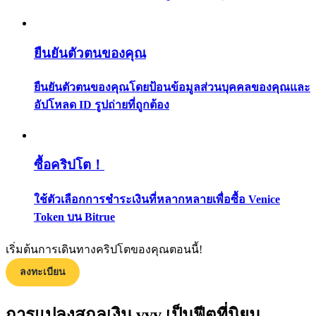
กลยุทธ์การซื้อขาย
เรียนรู้วิธีการรักษาผลกำไร
ยืนยันตัวตนของคุณ
ยืนยันตัวตนของคุณโดยป้อนข้อมูลส่วนบุคคลของคุณและ
อัปโหลด ID รูปถ่ายที่ถูกต้อง
ซื้อคริปโต！
ได้รับ
ใช้ตัวเลือกการชำระเงินที่หลากหลายเพื่อซื้อ Venice
Token บน Bitrue
เริ่มต้นการเดินทางคริปโตของคุณตอนนี้!
ลงทะเบียน
การแปลงสกุลเงิน vvv เป็นฟีตที่นิยม
พาวเวอร์พิกกี้