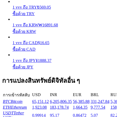
1
vvv
ถึง
TRY
₺
569.05
Launchpool
ซื้อด้วย TRY
การเซ้งแบบยืดหยุ่นเพื่อรับโทเคนยอดนิยม
1
vvv
ถึง
KRW
₩
16891.68
ซื้อด้วย KRW
1
vvv
ถึง
CAD
$
16.65
ซื้อด้วย CAD
1
vvv
ถึง
JPY
¥
1888.37
ซื้อด้วย JPY
การล็อค BTR
การแปลงสินทรัพย์ดิจิทัลอื่น ๆ
การลงทุนพิเศษสำหรับผู้ถือ BTR
USD
INR
EUR
BRL
RU
การเข้ารหัสลับ
BTC
Bitcoin
65,151.12
6,205,806.35
56,385.88
331,247.84
5,3
ETH
Ethereum
1,923.08
183,178.74
1,664.35
9,777.54
158
USDT
Tether
0.99914
95.17
0.86472
5.07
82.