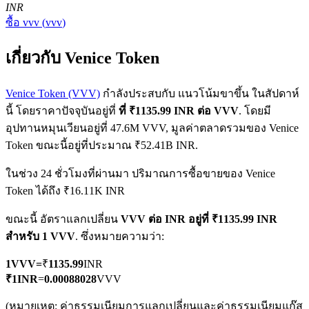
INR
ซื้อ
vvv
(
vvv
)
เกี่ยวกับ Venice Token
Venice Token (VVV)
กำลังประสบกับ แนวโน้มขาขึ้น ในสัปดาห์
นี้ โดยราคาปัจจุบันอยู่ที่
ที่ ₹1135.99 INR ต่อ VVV
. โดยมี
ฟิวเจอร์ส COIN-M
อุปทานหมุนเวียนอยู่ที่ 47.6M VVV, มูลค่าตลาดรวมของ Venice
ฟิวเจอร์สสกุลเงินดิจิทัล
Token ขณะนี้อยู่ที่ประมาณ ₹52.41B INR.
ในช่วง 24 ชั่วโมงที่ผ่านมา ปริมาณการซื้อขายของ Venice
Token ได้ถึง ₹16.11K INR
TradFi
ขณะนี้ อัตราแลกเปลี่ยน
VVV ต่อ INR
อยู่ที่ ₹1135.99 INR
อนุพันธ์ของหุ้น ฟอเร็กซ์ โลหะมีค่า และสินค้าโภคภัณฑ์
สำหรับ 1 VVV
. ซึ่งหมายความว่า:
1
VVV
=
₹
1135.99
INR
₹
1
INR
=
0.00088028
VVV
(หมายเหตุ: ค่าธรรมเนียมการแลกเปลี่ยนและค่าธรรมเนียมแก๊ส