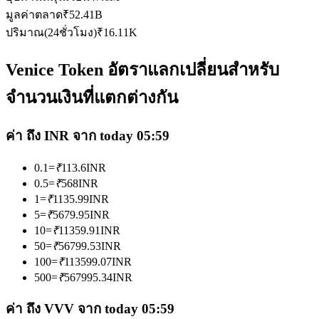
มูลค่าตลาด
₹
52.41B
ปริมาณ(24ชั่วโมง)
₹
16.11K
Venice Token อัตราแลกเปลี่ยนสำหรับ
จำนวนเงินที่แตกต่างกัน
เป็นเทรดเดอร์คัดลอก
เพลิดเพลินกับการแบ่งปันผลกำไรและค่าคอมมิชชั่นการคัด
ค่า ถึง INR จาก today 05:59
ลอกการซื้อขาย
0.1
=
₹
113.6
INR
0.5
=
₹
568
INR
1
=
₹
1135.99
INR
5
=
₹
5679.95
INR
10
=
₹
11359.91
INR
50
=
₹
56799.53
INR
100
=
₹
113599.07
INR
500
=
₹
567995.34
INR
ข้อมูล
ค่า ถึง VVV จาก today 05:59