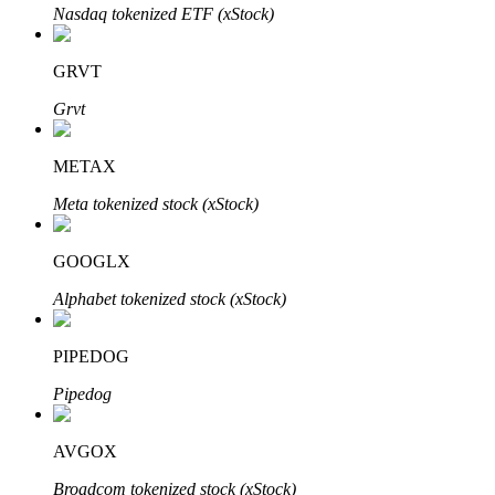
Nasdaq tokenized ETF (xStock)
GRVT
Grvt
METAX
พันธมิตร Bitrue
Meta tokenized stock (xStock)
มากถึง 65% คอมมิชชั่น!
GOOGLX
Alphabet tokenized stock (xStock)
PIPEDOG
Pipedog
AVGOX
การแนะนำ
Broadcom tokenized stock (xStock)