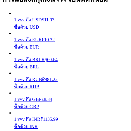
รับรางวัลการแข่งขันทุกวัน
1
vvv
ถึง
USD
$
11.93
ซื้อด้วย USD
1
vvv
ถึง
EUR
€
10.32
ซื้อด้วย EUR
1
vvv
ถึง
BRL
R$
60.64
ซื้อด้วย BRL
การปักหลัก
1
vvv
ถึง
RUB
₽
981.22
ผลตอบแทนสูงและเข้าถึงได้ทันที
ซื้อด้วย RUB
1
vvv
ถึง
GBP
£
8.84
ซื้อด้วย GBP
1
vvv
ถึง
INR
₹
1135.99
ซื้อด้วย INR