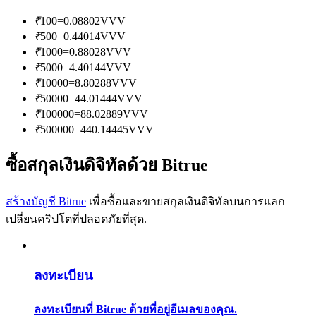
การวิเคราะห์ข้อมูลขนาดใหญ่ รวมถึงข้อมูลการค้า ฯลฯ
₹
100
=
0.08802
VVV
₹
500
=
0.44014
VVV
₹
1000
=
0.88028
VVV
₹
5000
=
4.40144
VVV
₹
10000
=
8.80288
VVV
₹
50000
=
44.01444
VVV
₹
100000
=
88.02889
VVV
₹
500000
=
440.14445
VVV
แนะนำ
ซื้อสกุลเงินดิจิทัลด้วย Bitrue
คู่มือเริ่มต้นฟิวเจอร์ส
สร้างบัญชี Bitrue
เพื่อซื้อและขายสกุลเงินดิจิทัลบนการแลก
เปลี่ยนคริปโตที่ปลอดภัยที่สุด.
ลงทะเบียน
ลงทะเบียนที่ Bitrue ด้วยที่อยู่อีเมลของคุณ.