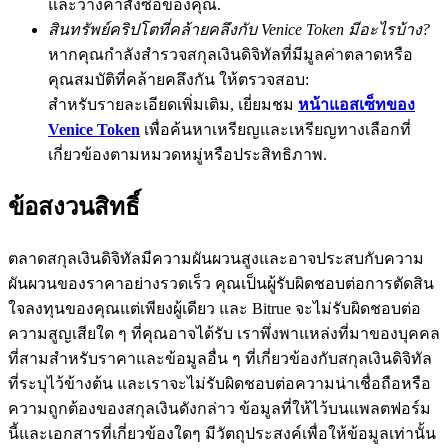
และวางคำสั่งซื้อของคุณ.
สินทรัพย์คริปโตที่คล้ายคลึงกับ Venice Token มีอะไรบ้าง?
BTC Flexible Staking | Daily Rewards
หากคุณกำลังสำรวจสกุลเงินดิจิทัลที่มีมูลค่าตลาดหรือ
คุณสมบัติที่คล้ายคลึงกัน ให้ตรวจสอบ:
สำหรับรายละเอียดเพิ่มเติม, เยี่ยมชม
หน้าแอสเซ็ทของ
Venice Token
เพื่อค้นหาเหรียญและเหรียญทางเลือกที่
เกี่ยวข้องตามหมวดหมู่หรือประสิทธิภาพ.
ข้อสงวนสิทธิ์
กิจกรรมเพิ่มเติม
ตลาดสกุลเงินดิจิทัลมีความผันผวนสูงและอาจประสบกับความ
รับรางวัลและสิทธิพิเศษสุดพิเศษ
ผันผวนของราคาอย่างรวดเร็ว คุณเป็นผู้รับผิดชอบต่อการตัดสิน
ใจลงทุนของคุณแต่เพียงผู้เดียว และ Bitrue จะไม่รับผิดชอบต่อ
ศูนย์รางวัล
ความสูญเสียใด ๆ ที่คุณอาจได้รับ เราพึ่งพาแหล่งที่มาของบุคคล
ที่สามสำหรับราคาและข้อมูลอื่น ๆ ที่เกี่ยวข้องกับสกุลเงินดิจิทัล
เข้าสู่ระบบ
ลงชื่อ
ที่ระบุไว้ข้างต้น และเราจะไม่รับผิดชอบต่อความน่าเชื่อถือหรือ
ความถูกต้องของสกุลเงินดังกล่าว ข้อมูลที่ให้ไว้บนแพลตฟอร์ม
นี้และเอกสารที่เกี่ยวข้องใดๆ มีวัตถุประสงค์เพื่อให้ข้อมูลเท่านั้น