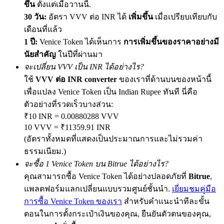
ขึ้น
ตั้งแต่เมื่อวานนี้.
30 วัน:
อัตรา VVV ต่อ INR ได้
เพิ่มขึ้น
เมื่อเปรียบเทียบกับ
เดือนที่แล้ว
1 ปี:
Venice Token ได้เห็นการ
การเพิ่มขึ้นของราคาอย่างมี
Exclusive for BitMart Users
นัยสำคัญ
ในปีที่ผ่านมา
Register & Trade to Win 500,000 USDT
จะเปลี่ยน VVV เป็น INR ได้อย่างไร?
ใช้
VVV ต่อ INR converter
ของเราที่ด้านบนของหน้านี้
เพื่อแปลง Venice Token เป็น Indian Rupee ทันที นี่คือ
Precious Metals Trading Carnival
ตัวอย่างที่รวดเร็วบางส่วน:
₹10 INR = 0.00880288 VVV
Trade Gold & Silver · 33,333 USDT Bonus
10 VVV = ₹11359.91 INR
(อัตราทั้งหมดที่แสดงเป็นประมาณการและไม่รวมค่า
ธรรมเนียม.)
USDT New User Exclusive 10% APR
จะซื้อ 1 Venice Token บน Bitrue ได้อย่างไร?
คุณสามารถซื้อ Venice Token ได้อย่างปลอดภัยที่
Bitrue
,
USDT Flexible Staking | Daily Rewards
แพลตฟอร์มแลกเปลี่ยนแบบรวมศูนย์ชั้นนำ.
เยี่ยมชมคู่มือ
การซื้อ Venice Token ของเรา
สำหรับคำแนะนำทีละขั้น
ตอนในการตั้งกระเป๋าเงินของคุณ, ยืนยันตัวตนของคุณ,
BTC New User Exclusive: 6.5% APR