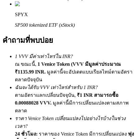
เชิญเพื่อนเพื่อรับรางวัลเงินสด
SPYX
BTC Welcome Rewards
SP500 tokenized ETF (xStock)
คำถามที่พบบ่อย
1 VVV มีค่าเท่าไหร่ใน INR?
ณ ขณะนี้,
1 Venice Token (VVV มีมูลค่าประมาณ
₹1135.99 INR.
มูลค่านี้จะอัปเดตแบบเรียลไทม์ตามอัตรา
ตลาดปัจจุบัน
ฉันจะได้รับ VVV เท่าไหร่สำหรับ 1 INR?
BTC Welcome Rewards
ตามอัตราแลกเปลี่ยนปัจจุบัน,
₹1 INR สามารถซื้อ
Deposit & Trade BTC to Share 25000 USDT prize pool!
0.00088028 VVV.
มูลค่านี้มีการเปลี่ยนแปลงตามสภาพ
ตลาด
ราคา Venice Token เปลี่ยนแปลงไปอย่างไรบ้างในช่วง
เวลา?
Deposit CASHCAT & Win
24 ชั่วโมง:
ราคาของ Venice Token มีการเปลี่ยนแปลง
พุ่ง
Share 500000 CASHCAT prize pool