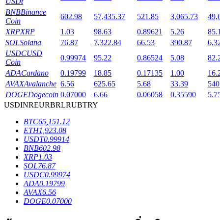
USDt
BNB
Binance
602.98
57,435.37
521.85
3,065.73
49,
Coin
XRP
XRP
1.03
98.63
0.89621
5.26
85.
SOL
Solana
76.87
7,322.84
66.53
390.87
6,3
เงินกู้
USDC
USD
0.99974
95.22
0.86524
5.08
82.
Coin
บริการยืมเงินที่ได้รับการสนับสนุนจาก Crypto
ADA
Cardano
0.19799
18.85
0.17135
1.00
16.
AVAX
Avalanche
6.56
625.65
5.68
33.39
540
DOGE
Dogecoin
0.07000
6.66
0.06058
0.35590
5.7
USD
INR
EUR
BRL
RUB
TRY
BTC
65,151.12
ETH
1,923.08
USDT
0.99914
BNB
602.98
XRP
1.03
SOL
76.87
USDC
0.99974
ลงทุนอัตโนมัติ
ADA
0.19799
AVAX
6.56
คว้าผลกำไรระยะยาวและผลประโยชน์ที่ยืดหยุ่น
DOGE
0.07000