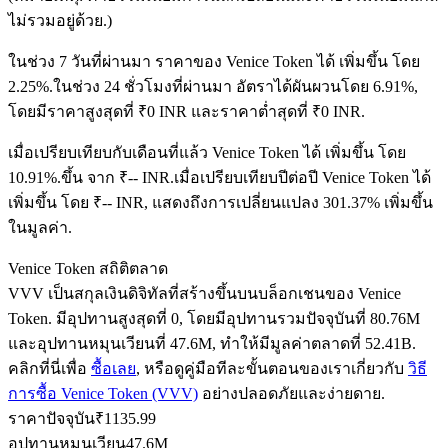
ไม่รวมอยู่ด้วย.)
ในช่วง 7 วันที่ผ่านมา ราคาของ Venice Token ได้ เพิ่มขึ้น โดย
ฟิวเจอร์ส USDC
2.25%.
ในช่วง 24 ชั่วโมงที่ผ่านมา อัตราได้ผันผวนโดย 6.91%,
โดยมีราคาสูงสุดที่ ₹0 INR และราคาต่ำสุดที่ ₹0 INR.
ฟิวเจอร์สที่ใช้ USDC เป็นหลักประกัน
เมื่อเปรียบเทียบกับเดือนที่แล้ว Venice Token ได้ เพิ่มขึ้น โดย
10.91%.ขึ้น จาก ₹-- INR.
เมื่อเปรียบเทียบปีต่อปี Venice Token ได้
เพิ่มขึ้น โดย ₹-- INR, แสดงถึงการเปลี่ยนแปลง 301.37% เพิ่มขึ้น
ในมูลค่า.
Venice Token สถิติตลาด
VVV เป็นสกุลเงินดิจิทัลที่สร้างขึ้นบนบล็อกเชนของ Venice
Token. มีอุปทานสูงสุดที่ 0, โดยมีอุปทานรวมปัจจุบันที่ 80.76M
คัดลอกการซื้อขาย
และอุปทานหมุนเวียนที่ 47.6M, ทำให้มีมูลค่าตลาดที่ 52.41B.
คลิกที่นี่เพื่อ
ซื้อเลย
, หรือดูคู่มือทีละขั้นตอนของเราเกี่ยวกับ
วิธี
เข้าร่วมกับเทรดเดอร์ชั้นนำ
การซื้อ Venice Token (VVV)
อย่างปลอดภัยและง่ายดาย.
ราคาปัจจุบัน
₹
1135.99
อุปทานหมุนเวียน
47.6M