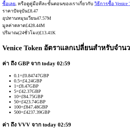
ซื้อเลย
, หรือดูคู่มือทีละขั้นตอนของเราเกี่ยวกับ
วิธีการซื้อ Venic
ราคาปัจจุบัน
£
8.47
อุปทานหมุนเวียน
47.57M
ฟิวเจอร์ส USDC
มูลค่าตลาด
£
428.44M
ปริมาณ(24ชั่วโมง)
£
13.41K
ฟิวเจอร์สที่ใช้ USDC เป็นหลักประกัน
Venice Token อัตราแลกเปลี่ยนสำหรับจำนวน
ค่า ถึง GBP จาก today 02:59
0.1
=
£
0.84747
GBP
0.5
=
£
4.24
GBP
1
=
£
8.47
GBP
5
=
£
42.37
GBP
10
=
£
84.75
GBP
คัดลอกการซื้อขาย
50
=
£
423.74
GBP
100
=
£
847.48
GBP
เข้าร่วมกับเทรดเดอร์ชั้นนำ
500
=
£
4237.39
GBP
ค่า ถึง VVV จาก today 02:59