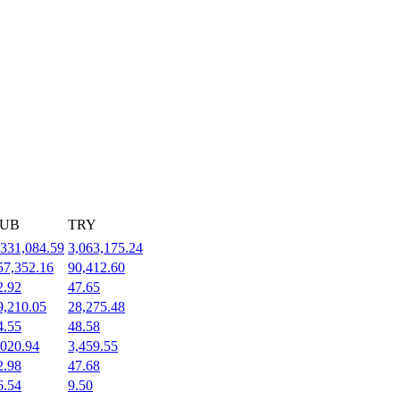
UB
TRY
,331,084.59
3,063,175.24
57,352.16
90,412.60
2.92
47.65
9,210.05
28,275.48
4.55
48.58
,020.94
3,459.55
2.98
47.68
6.54
9.50