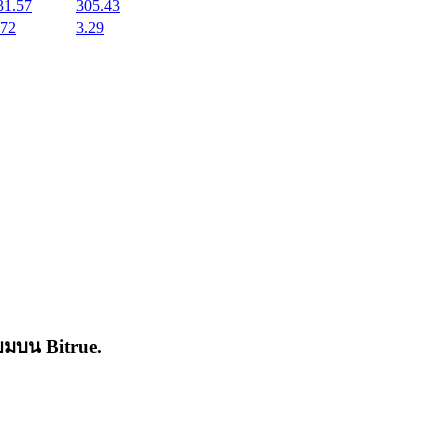
31.57
305.43
.72
3.29
่นิยมบน
Bitrue
.