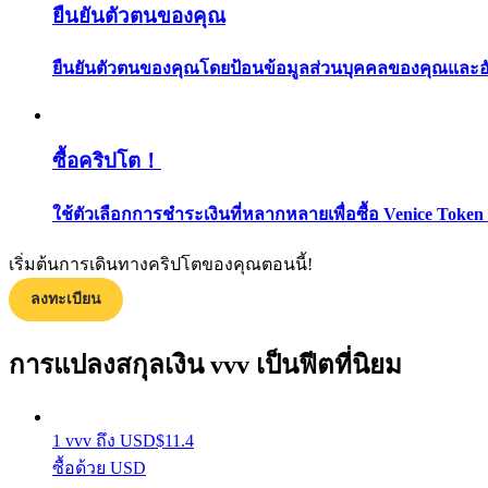
ยืนยันตัวตนของคุณ
ยืนยันตัวตนของคุณโดยป้อนข้อมูลส่วนบุคคลของคุณและอัปโ
ซื้อคริปโต！
แนะนำ
ใช้ตัวเลือกการชำระเงินที่หลากหลายเพื่อซื้อ Venice Token
คู่มือเริ่มต้นฟิวเจอร์ส
เริ่มต้นการเดินทางคริปโตของคุณตอนนี้!
ลงทะเบียน
การแปลงสกุลเงิน vvv เป็นฟีตที่นิยม
1
vvv
ถึง
USD
$
11.4
ซื้อด้วย USD
กลยุทธ์การซื้อขาย