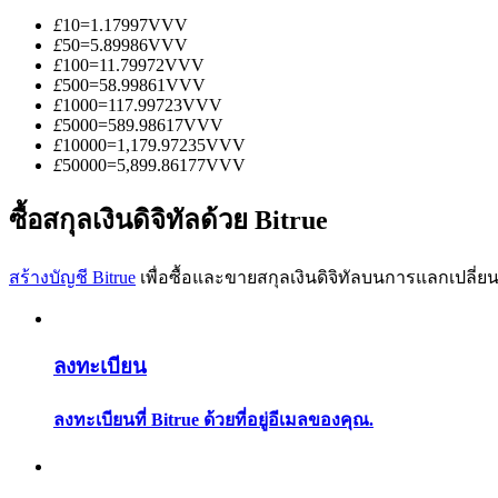
£
10
=
1.17997
VVV
£
50
=
5.89986
VVV
£
100
=
11.79972
VVV
£
500
=
58.99861
VVV
£
1000
=
117.99723
VVV
£
5000
=
589.98617
VVV
£
10000
=
1,179.97235
VVV
เป็นเทรดเดอร์คัดลอก
£
50000
=
5,899.86177
VVV
เพลิดเพลินกับการแบ่งปันผลกำไรและค่าคอมมิชชั่นการคั
ซื้อสกุลเงินดิจิทัลด้วย Bitrue
สร้างบัญชี Bitrue
เพื่อซื้อและขายสกุลเงินดิจิทัลบนการแลกเปลี่ยน
ลงทะเบียน
ลงทะเบียนที่ Bitrue ด้วยที่อยู่อีเมลของคุณ.
ข้อมูล
การวิเคราะห์ข้อมูลขนาดใหญ่ รวมถึงข้อมูลการค้า ฯลฯ