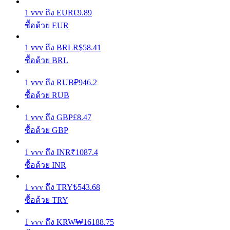
1
vvv
ถึง
EUR
€
9.89
เรียนรู้วิธีการรักษาผลกำไร
ซื้อด้วย EUR
1
vvv
ถึง
BRL
R$
58.41
ซื้อด้วย BRL
1
vvv
ถึง
RUB
₽
946.2
ซื้อด้วย RUB
ได้รับ
1
vvv
ถึง
GBP
£
8.47
ซื้อด้วย GBP
1
vvv
ถึง
INR
₹
1087.4
ซื้อด้วย INR
1
vvv
ถึง
TRY
₺
543.68
ซื้อด้วย TRY
พาวเวอร์พิกกี้
1
vvv
ถึง
KRW
₩
16188.75