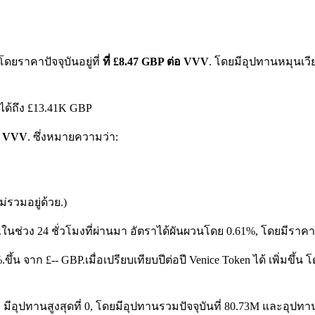
ยราคาปัจจุบันอยู่ที่
ที่ £8.47 GBP ต่อ VVV
. โดยมีอุปทานหมุนเวี
ได้ถึง £13.41K GBP
 1 VVV
. ซึ่งหมายความว่า:
รวมอยู่ด้วย.)
.
ในช่วง 24 ชั่วโมงที่ผ่านมา อัตราได้ผันผวนโดย 0.61%, โดยมีราคาส
%.ขึ้น จาก £-- GBP.
เมื่อเปรียบเทียบปีต่อปี Venice Token ได้ เพิ่มขึ
มีอุปทานสูงสุดที่ 0, โดยมีอุปทานรวมปัจจุบันที่ 80.73M และอุปทานหม