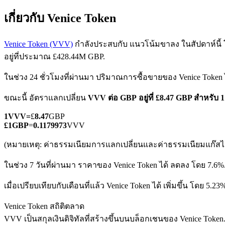
เกี่ยวกับ Venice Token
Venice Token (VVV)
กำลังประสบกับ แนวโน้มขาลง ในสัปดาห์นี้ โด
อยู่ที่ประมาณ £428.44M GBP.
ในช่วง 24 ชั่วโมงที่ผ่านมา ปริมาณการซื้อขายของ Venice Token 
ฟิวเจอร์ส COIN-M
ขณะนี้ อัตราแลกเปลี่ยน
VVV ต่อ GBP
อยู่ที่ £8.47 GBP สำหรับ
ฟิวเจอร์สสกุลเงินดิจิทัล
1
VVV
=
£
8.47
GBP
£
1
GBP
=
0.1179973
VVV
TradFi
(หมายเหตุ: ค่าธรรมเนียมการแลกเปลี่ยนและค่าธรรมเนียมแก๊สไม่
อนุพันธ์ของหุ้น ฟอเร็กซ์ โลหะมีค่า และสินค้าโภคภัณฑ์
ในช่วง 7 วันที่ผ่านมา ราคาของ Venice Token ได้ ลดลง โดย 7.6%
เมื่อเปรียบเทียบกับเดือนที่แล้ว Venice Token ได้ เพิ่มขึ้น โดย 5.23
Venice Token สถิติตลาด
VVV เป็นสกุลเงินดิจิทัลที่สร้างขึ้นบนบล็อกเชนของ Venice Token. 