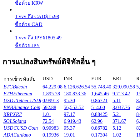
ซื้อด้วย KRW
รับรางวัลการแข่งขันทุกวัน
1
vvv
ถึง
CAD
$
15.98
ซื้อด้วย CAD
1
vvv
ถึง
JPY
¥
1805.49
ซื้อด้วย JPY
การแปลงสินทรัพย์ดิจิทัลอื่น ๆ
การปักหลัก
USD
INR
EUR
BRL
R
การเข้ารหัสลับ
ผลตอบแทนสูงและเข้าถึงได้ทันที
BTC
Bitcoin
64,229.08
6,126,626.54
55,748.40
329,090.58
5
ETH
Ethereum
1,895.78
180,833.36
1,645.46
9,713.42
1
USDT
Tether USDt
0.99913
95.30
0.86721
5.11
8
BNB
Binance Coin
592.88
56,553.52
514.60
3,037.76
4
XRP
XRP
1.01
97.17
0.88425
5.21
8
SOL
Solana
72.54
6,919.43
62.96
371.67
6
USDC
USD Coin
0.99983
95.37
0.86782
5.12
8
ADA
Cardano
0.19936
19.01
0.17304
1.02
1