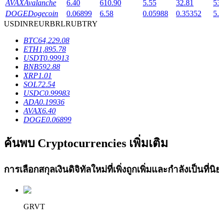
AVAX
Avalanche
6.40
610.90
5.55
32.81
5
Launchpool
DOGE
Dogecoin
0.06899
6.58
0.05988
0.35352
5
USD
INR
EUR
BRL
RUB
TRY
การเซ้งแบบยืดหยุ่นเพื่อรับโทเคนยอดนิยม
BTC
64,229.08
ETH
1,895.78
USDT
0.99913
BNB
592.88
XRP
1.01
SOL
72.54
USDC
0.99983
ADA
0.19936
AVAX
6.40
DOGE
0.06899
การล็อค BTR
ค้นพบ Cryptocurrencies เพิ่มเติม
การลงทุนพิเศษสำหรับผู้ถือ BTR
การเลือกสกุลเงินดิจิทัลใหม่ที่เพิ่งถูกเพิ่มและกำลังเป็นที
GRVT