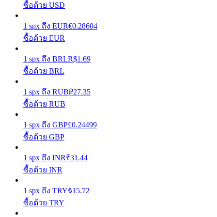
ซื้อด้วย USD
รับรางวัลการแข่งขันทุกวัน
1
spx
ถึง
EUR
€
0.28604
ซื้อด้วย EUR
1
spx
ถึง
BRL
R$
1.69
ซื้อด้วย BRL
1
spx
ถึง
RUB
₽
27.35
ซื้อด้วย RUB
การปักหลัก
1
spx
ถึง
GBP
£
0.24499
ซื้อด้วย GBP
ผลตอบแทนสูงและเข้าถึงได้ทันที
1
spx
ถึง
INR
₹
31.44
ซื้อด้วย INR
1
spx
ถึง
TRY
₺
15.72
ซื้อด้วย TRY