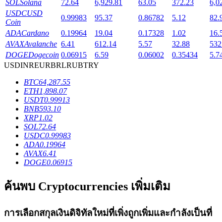
SOL
Solana
72.64
6,929.81
63.05
372.23
6,0
USDC
USD
0.99983
95.37
0.86782
5.12
82.
Coin
ADA
Cardano
0.19964
19.04
0.17328
1.02
16.
AVAX
Avalanche
6.41
612.14
5.57
32.88
532
เงินกู้
DOGE
Dogecoin
0.06915
6.59
0.06002
0.35434
5.7
USD
INR
EUR
BRL
RUB
TRY
บริการยืมเงินที่ได้รับการสนับสนุนจาก Crypto
BTC
64,287.55
ETH
1,898.07
USDT
0.99913
BNB
593.10
XRP
1.02
SOL
72.64
USDC
0.99983
ADA
0.19964
AVAX
6.41
DOGE
0.06915
ลงทุนอัตโนมัติ
ค้นพบ Cryptocurrencies เพิ่มเติม
คว้าผลกำไรระยะยาวและผลประโยชน์ที่ยืดหยุ่น
การเลือกสกุลเงินดิจิทัลใหม่ที่เพิ่งถูกเพิ่มและกำลังเป็นที่