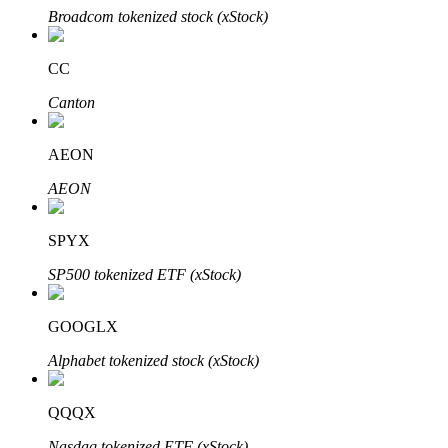
Broadcom tokenized stock (xStock)
CC
Canton
AEON
พันธมิตร Bitrue
AEON
มากถึง 65% คอมมิชชั่น!
SPYX
SP500 tokenized ETF (xStock)
GOOGLX
Alphabet tokenized stock (xStock)
QQQX
การแนะนำ
Nasdaq tokenized ETF (xStock)