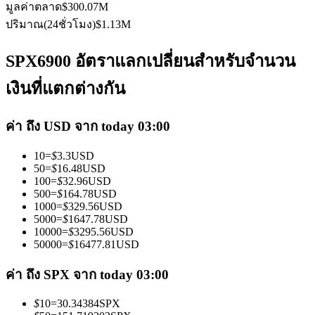
มูลค่าตลาด
$
300.07M
ปริมาณ(24ชั่วโมง)
$
1.13M
SPX6900 อัตราแลกเปลี่ยนสำหรับจำนวน
เงินที่แตกต่างกัน
เป็นเทรดเดอร์คัดลอก
ค่า ถึง USD จาก today 03:00
เพลิดเพลินกับการแบ่งปันผลกำไรและค่าคอมมิชชั่นการคัด
ลอกการซื้อขาย
10
=
$
3.3
USD
50
=
$
16.48
USD
100
=
$
32.96
USD
500
=
$
164.78
USD
1000
=
$
329.56
USD
5000
=
$
1647.78
USD
10000
=
$
3295.56
USD
50000
=
$
16477.81
USD
ค่า ถึง SPX จาก today 03:00
ข้อมูล
$
10
=
30.34384
SPX