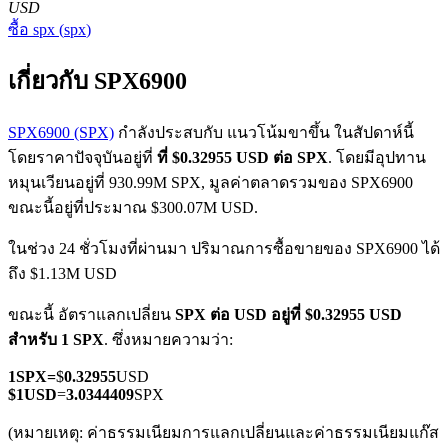
USD
ซื้อ
spx
(
spx
)
เกี่ยวกับ SPX6900
SPX6900 (SPX)
กำลังประสบกับ แนวโน้มขาขึ้น ในสัปดาห์นี้
โดยราคาปัจจุบันอยู่ที่
ที่ $0.32955 USD ต่อ SPX
. โดยมีอุปทาน
ฟิวเจอร์ส COIN-M
หมุนเวียนอยู่ที่ 930.99M SPX, มูลค่าตลาดรวมของ SPX6900
ฟิวเจอร์สสกุลเงินดิจิทัล
ขณะนี้อยู่ที่ประมาณ $300.07M USD.
ในช่วง 24 ชั่วโมงที่ผ่านมา ปริมาณการซื้อขายของ SPX6900 ได้
ถึง $1.13M USD
TradFi
ขณะนี้ อัตราแลกเปลี่ยน
SPX ต่อ USD
อยู่ที่ $0.32955 USD
อนุพันธ์ของหุ้น ฟอเร็กซ์ โลหะมีค่า และสินค้าโภคภัณฑ์
สำหรับ 1 SPX
. ซึ่งหมายความว่า:
1
SPX
=
$
0.32955
USD
$
1
USD
=
3.0344409
SPX
(หมายเหตุ: ค่าธรรมเนียมการแลกเปลี่ยนและค่าธรรมเนียมแก๊ส