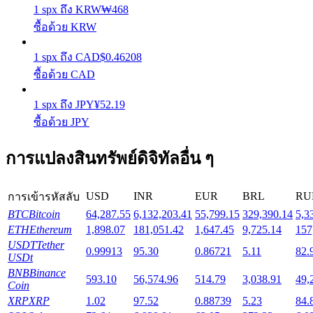
1
spx
ถึง
KRW
₩
468
ซื้อด้วย KRW
Launchpool
1
spx
ถึง
CAD
$
0.46208
การเซ้งแบบยืดหยุ่นเพื่อรับโทเคนยอดนิยม
ซื้อด้วย CAD
1
spx
ถึง
JPY
¥
52.19
ซื้อด้วย JPY
การแปลงสินทรัพย์ดิจิทัลอื่น ๆ
USD
INR
EUR
BRL
RU
การเข้ารหัสลับ
การล็อค BTR
BTC
Bitcoin
64,287.55
6,132,203.41
55,799.15
329,390.14
5,3
ETH
Ethereum
1,898.07
181,051.42
1,647.45
9,725.14
157
การลงทุนพิเศษสำหรับผู้ถือ BTR
USDT
Tether
0.99913
95.30
0.86721
5.11
82.
USDt
BNB
Binance
593.10
56,574.96
514.79
3,038.91
49,
Coin
XRP
XRP
1.02
97.52
0.88739
5.23
84.