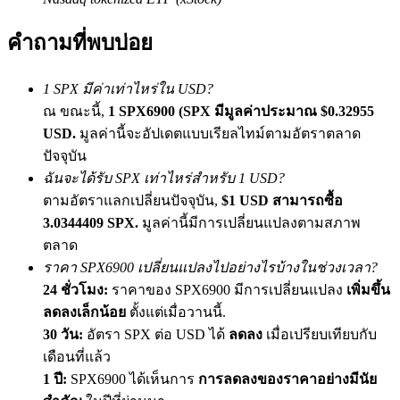
เชิญเพื่อนเพื่อรับรางวัลเงินสด
คำถามที่พบบ่อย
Deposit CASHCAT & Win
1 SPX มีค่าเท่าไหร่ใน USD?
ณ ขณะนี้,
1 SPX6900 (SPX มีมูลค่าประมาณ $0.32955
USD.
มูลค่านี้จะอัปเดตแบบเรียลไทม์ตามอัตราตลาด
ปัจจุบัน
ฉันจะได้รับ SPX เท่าไหร่สำหรับ 1 USD?
ตามอัตราแลกเปลี่ยนปัจจุบัน,
$1 USD สามารถซื้อ
3.0344409 SPX.
มูลค่านี้มีการเปลี่ยนแปลงตามสภาพ
ตลาด
Deposit CASHCAT & Win
ราคา SPX6900 เปลี่ยนแปลงไปอย่างไรบ้างในช่วงเวลา?
24 ชั่วโมง:
ราคาของ SPX6900 มีการเปลี่ยนแปลง
เพิ่มขึ้น
Share 500000 CASHCAT prize pool
ลดลงเล็กน้อย
ตั้งแต่เมื่อวานนี้.
30 วัน:
อัตรา SPX ต่อ USD ได้
ลดลง
เมื่อเปรียบเทียบกับ
เดือนที่แล้ว
Exclusive for BitMart Users
1 ปี:
SPX6900 ได้เห็นการ
การลดลงของราคาอย่างมีนัย
Register & Trade to Win 500,000 USDT