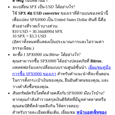
สำคัญ
ในปีที่ผ่านมา
จะเปลี่ยน SPX เป็น USD ได้อย่างไร?
ใช้
SPX ต่อ USD converter
ของเราที่ด้านบนของหน้านี้
เพื่อแปลง SPX6900 เป็น United States Dollar ทันที นี่คือ
Precious Metals Trading Carnival
ตัวอย่างที่รวดเร็วบางส่วน:
Trade Gold & Silver · 33,333 USDT Bonus
$10 USD = 30.34440904 SPX
10 SPX = $3.3 USD
(อัตราทั้งหมดที่แสดงเป็นประมาณการและไม่รวมค่า
ธรรมเนียม.)
USDT New User Exclusive 10% APR
จะซื้อ 1 SPX6900 บน Bitrue ได้อย่างไร?
คุณสามารถซื้อ SPX6900 ได้อย่างปลอดภัยที่
Bitrue
,
USDT Flexible Staking | Daily Rewards
แพลตฟอร์มแลกเปลี่ยนแบบรวมศูนย์ชั้นนำ.
เยี่ยมชมคู่มือ
การซื้อ SPX6900 ของเรา
สำหรับคำแนะนำทีละขั้นตอน
ในการตั้งกระเป๋าเงินของคุณ, ยืนยันตัวตนของคุณ, และ
New Listing Futures Fest
วางคำสั่งซื้อของคุณ.
Trade New Futures, Win 200,000 USDT
สินทรัพย์คริปโตที่คล้ายคลึงกับ SPX6900 มีอะไรบ้าง?
หากคุณกำลังสำรวจสกุลเงินดิจิทัลที่มีมูลค่าตลาดหรือ
คุณสมบัติที่คล้ายคลึงกัน ให้ตรวจสอบ:
สำหรับรายละเอียดเพิ่มเติม, เยี่ยมชม
หน้าแอสเซ็ทของ
Crypto World Cup 2026: Grand Finale