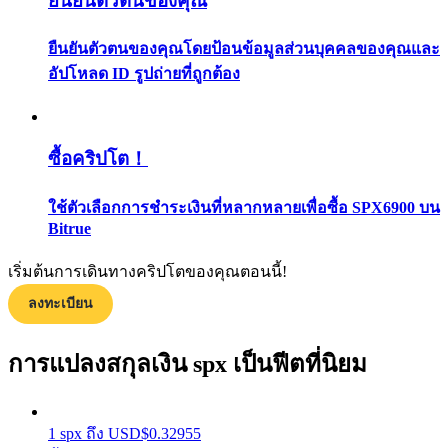
ยืนยันตัวตนของคุณ
กลยุทธ์การซื้อขาย
ยืนยันตัวตนของคุณโดยป้อนข้อมูลส่วนบุคคลของคุณและ
เรียนรู้วิธีการรักษาผลกำไร
อัปโหลด ID รูปถ่ายที่ถูกต้อง
ซื้อคริปโต！
ใช้ตัวเลือกการชำระเงินที่หลากหลายเพื่อซื้อ SPX6900 บน
Bitrue
ได้รับ
เริ่มต้นการเดินทางคริปโตของคุณตอนนี้!
ลงทะเบียน
การแปลงสกุลเงิน spx เป็นฟีตที่นิยม
1
spx
ถึง
USD
$
0.32955
พาวเวอร์พิกกี้