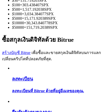
$
50
=
151.719203
SPX
การวิเคราะห์ข้อมูลขนาดใหญ่ รวมถึงข้อมูลการค้า ฯลฯ
$
100
=
303.438407
SPX
$
500
=
1,517.192038
SPX
$
1000
=
3,034.384077
SPX
$
5000
=
15,171.920389
SPX
$
10000
=
30,343.840778
SPX
$
50000
=
151,719.20389
SPX
ซื้อสกุลเงินดิจิทัลด้วย Bitrue
สร้างบัญชี Bitrue
เพื่อซื้อและขายสกุลเงินดิจิทัลบนการแลก
แนะนำ
เปลี่ยนคริปโตที่ปลอดภัยที่สุด.
คู่มือเริ่มต้นฟิวเจอร์ส
ลงทะเบียน
ลงทะเบียนที่ Bitrue ด้วยที่อยู่อีเมลของคุณ.