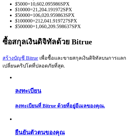
การวิเคราะห์ข้อมูลขนาดใหญ่ รวมถึงข้อมูลการค้า ฯลฯ
$
5000
=
10,602.095986
SPX
$
10000
=
21,204.191972
SPX
$
50000
=
106,020.959863
SPX
$
100000
=
212,041.919727
SPX
$
500000
=
1,060,209.598637
SPX
ซื้อสกุลเงินดิจิทัลด้วย Bitrue
สร้างบัญชี Bitrue
เพื่อซื้อและขายสกุลเงินดิจิทัลบนการแลก
เปลี่ยนคริปโตที่ปลอดภัยที่สุด.
แนะนำ
คู่มือเริ่มต้นฟิวเจอร์ส
ลงทะเบียน
ลงทะเบียนที่ Bitrue ด้วยที่อยู่อีเมลของคุณ.
ยืนยันตัวตนของคุณ