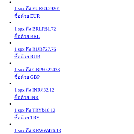
1
spx
ถึง
EUR
€
0.29201
รับรางวัลการแข่งขันทุกวัน
ซื้อด้วย EUR
1
spx
ถึง
BRL
R$
1.72
ซื้อด้วย BRL
1
spx
ถึง
RUB
₽
27.76
ซื้อด้วย RUB
1
spx
ถึง
GBP
£
0.25033
การปักหลัก
ซื้อด้วย GBP
ผลตอบแทนสูงและเข้าถึงได้ทันที
1
spx
ถึง
INR
₹
32.12
ซื้อด้วย INR
1
spx
ถึง
TRY
₺
16.12
ซื้อด้วย TRY
1
spx
ถึง
KRW
₩
476.13