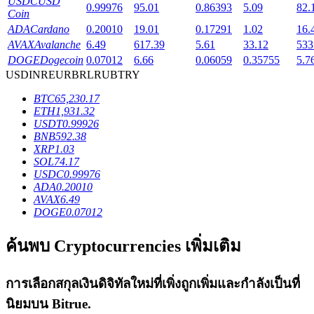
USDC
USD
0.99976
95.01
0.86393
5.09
82.
Coin
ADA
Cardano
0.20010
19.01
0.17291
1.02
16.
AVAX
Avalanche
6.49
617.39
5.61
33.12
533
DOGE
Dogecoin
0.07012
6.66
0.06059
0.35755
5.7
เงินกู้
USD
INR
EUR
BRL
RUB
TRY
BTC
65,230.17
บริการยืมเงินที่ได้รับการสนับสนุนจาก Crypto
ETH
1,931.32
USDT
0.99926
BNB
592.38
XRP
1.03
SOL
74.17
USDC
0.99976
ADA
0.20010
AVAX
6.49
DOGE
0.07012
ค้นพบ Cryptocurrencies เพิ่มเติม
ลงทุนอัตโนมัติ
คว้าผลกำไรระยะยาวและผลประโยชน์ที่ยืดหยุ่น
การเลือกสกุลเงินดิจิทัลใหม่ที่เพิ่งถูกเพิ่มและกำลังเป็นที่
นิยมบน
Bitrue
.