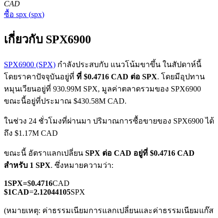
CAD
ซื้อ
spx
(
spx
)
เกี่ยวกับ SPX6900
SPX6900 (SPX)
กำลังประสบกับ แนวโน้มขาขึ้น ในสัปดาห์นี้
โดยราคาปัจจุบันอยู่ที่
ที่ $0.4716 CAD ต่อ SPX
. โดยมีอุปทาน
ฟิวเจอร์ส COIN-M
หมุนเวียนอยู่ที่ 930.99M SPX, มูลค่าตลาดรวมของ SPX6900
ฟิวเจอร์สสกุลเงินดิจิทัล
ขณะนี้อยู่ที่ประมาณ $430.58M CAD.
ในช่วง 24 ชั่วโมงที่ผ่านมา ปริมาณการซื้อขายของ SPX6900 ได้
ถึง $1.17M CAD
TradFi
ขณะนี้ อัตราแลกเปลี่ยน
SPX ต่อ CAD
อยู่ที่ $0.4716 CAD
อนุพันธ์ของหุ้น ฟอเร็กซ์ โลหะมีค่า และสินค้าโภคภัณฑ์
สำหรับ 1 SPX
. ซึ่งหมายความว่า:
1
SPX
=
$
0.4716
CAD
$
1
CAD
=
2.12044105
SPX
(หมายเหตุ: ค่าธรรมเนียมการแลกเปลี่ยนและค่าธรรมเนียมแก๊ส