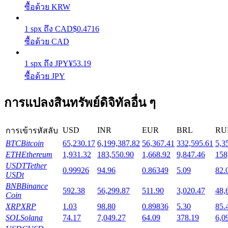
ซื้อด้วย KRW
Launchpool
1
spx
ถึง
CAD
$
0.4716
ซื้อด้วย CAD
การเซ้งแบบยืดหยุ่นเพื่อรับโทเคนยอดนิยม
1
spx
ถึง
JPY
¥
53.19
ซื้อด้วย JPY
การแปลงสินทรัพย์ดิจิทัลอื่น ๆ
USD
INR
EUR
BRL
RU
การเข้ารหัสลับ
BTC
Bitcoin
65,230.17
6,199,387.82
56,367.41
332,595.61
5,3
การล็อค BTR
ETH
Ethereum
1,931.32
183,550.90
1,668.92
9,847.46
158
USDT
Tether
0.99926
94.96
0.86349
5.09
82.
การลงทุนพิเศษสำหรับผู้ถือ BTR
USDt
BNB
Binance
592.38
56,299.87
511.90
3,020.47
48,
Coin
XRP
XRP
1.03
98.80
0.89836
5.30
85.
SOL
Solana
74.17
7,049.27
64.09
378.19
6,0