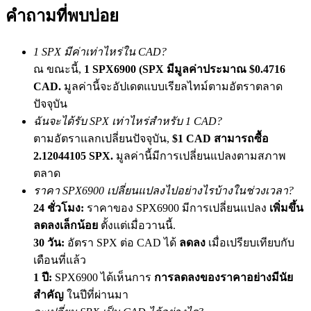
เชิญเพื่อนเพื่อรับรางวัลเงินสด
คำถามที่พบบ่อย
BTC Welcome Rewards
1 SPX มีค่าเท่าไหร่ใน CAD?
ณ ขณะนี้,
1 SPX6900 (SPX มีมูลค่าประมาณ $0.4716
CAD.
มูลค่านี้จะอัปเดตแบบเรียลไทม์ตามอัตราตลาด
ปัจจุบัน
ฉันจะได้รับ SPX เท่าไหร่สำหรับ 1 CAD?
ตามอัตราแลกเปลี่ยนปัจจุบัน,
$1 CAD สามารถซื้อ
2.12044105 SPX.
มูลค่านี้มีการเปลี่ยนแปลงตามสภาพ
ตลาด
ราคา SPX6900 เปลี่ยนแปลงไปอย่างไรบ้างในช่วงเวลา?
BTC Welcome Rewards
24 ชั่วโมง:
ราคาของ SPX6900 มีการเปลี่ยนแปลง
เพิ่มขึ้น
ลดลงเล็กน้อย
ตั้งแต่เมื่อวานนี้.
Deposit & Trade BTC to Share 25000 USDT prize pool!
30 วัน:
อัตรา SPX ต่อ CAD ได้
ลดลง
เมื่อเปรียบเทียบกับ
เดือนที่แล้ว
1 ปี:
SPX6900 ได้เห็นการ
การลดลงของราคาอย่างมีนัย
Deposit CASHCAT & Win
สำคัญ
ในปีที่ผ่านมา
Share 500000 CASHCAT prize pool