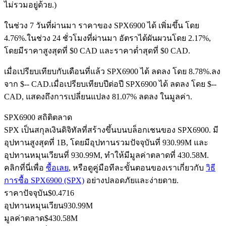
ไม่รวมอยู่ด้วย.)
ในช่วง 7 วันที่ผ่านมา ราคาของ SPX6900 ได้ เพิ่มขึ้น โดย
4.76%.
ในช่วง 24 ชั่วโมงที่ผ่านมา อัตราได้ผันผวนโดย 2.17%,
ฟิวเจอร์ส USDC
โดยมีราคาสูงสุดที่ $0 CAD และราคาต่ำสุดที่ $0 CAD.
ฟิวเจอร์สที่ใช้ USDC เป็นหลักประกัน
เมื่อเปรียบเทียบกับเดือนที่แล้ว SPX6900 ได้ ลดลง โดย 8.78%.ลง
จาก $-- CAD.
เมื่อเปรียบเทียบปีต่อปี SPX6900 ได้ ลดลง โดย $--
CAD, แสดงถึงการเปลี่ยนแปลง 81.07% ลดลง ในมูลค่า.
SPX6900 สถิติตลาด
SPX เป็นสกุลเงินดิจิทัลที่สร้างขึ้นบนบล็อกเชนของ SPX6900. มี
อุปทานสูงสุดที่ 1B, โดยมีอุปทานรวมปัจจุบันที่ 930.99M และ
อุปทานหมุนเวียนที่ 930.99M, ทำให้มีมูลค่าตลาดที่ 430.58M.
คลิกที่นี่เพื่อ
ซื้อเลย
, หรือดูคู่มือทีละขั้นตอนของเราเกี่ยวกับ
วิธี
คัดลอกการซื้อขาย
การซื้อ SPX6900 (SPX)
อย่างปลอดภัยและง่ายดาย.
เข้าร่วมกับเทรดเดอร์ชั้นนำ
ราคาปัจจุบัน
$
0.4716
อุปทานหมุนเวียน
930.99M
มูลค่าตลาด
$
430.58M