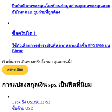
กลยุทธ์การซื้อขาย
ยืนยันตัวตนของคุณโดยป้อนข้อมูลส่วนบุคคลของคุณและ
อัปโหลด ID รูปถ่ายที่ถูกต้อง
เรียนรู้วิธีการรักษาผลกำไร
ซื้อคริปโต！
ใช้ตัวเลือกการชำระเงินที่หลากหลายเพื่อซื้อ SPX6900 บน
Bitrue
ได้รับ
เริ่มต้นการเดินทางคริปโตของคุณตอนนี้!
ลงทะเบียน
การแปลงสกุลเงิน spx เป็นฟีตที่นิยม
1
spx
ถึง
USD
$
0.33793
ซื้อด้วย USD
พาวเวอร์พิกกี้