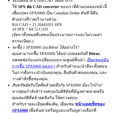
จะเปลี่ยน SPX เป็น CAD ได้อย่างไร?
ใช้
SPX ต่อ CAD converter
ของเราที่ด้านบนของหน้านี้
เพื่อแปลง SPX6900 เป็น Canadian Dollar ทันที นี่คือ
ตัวอย่างที่รวดเร็วบางส่วน:
Exclusive for BitMart Users
$10 CAD = 21.20441051 SPX
10 SPX = $4.72 CAD
Register & Trade to Win 500,000 USDT
(อัตราทั้งหมดที่แสดงเป็นประมาณการและไม่รวมค่า
ธรรมเนียม.)
จะซื้อ 1 SPX6900 บน Bitrue ได้อย่างไร?
Precious Metals Trading Carnival
คุณสามารถซื้อ SPX6900 ได้อย่างปลอดภัยที่
Bitrue
,
แพลตฟอร์มแลกเปลี่ยนแบบรวมศูนย์ชั้นนำ.
เยี่ยมชมคู่มือ
Trade Gold & Silver · 33,333 USDT Bonus
การซื้อ SPX6900 ของเรา
สำหรับคำแนะนำทีละขั้นตอน
ในการตั้งกระเป๋าเงินของคุณ, ยืนยันตัวตนของคุณ, และ
วางคำสั่งซื้อของคุณ.
USDT New User Exclusive 10% APR
สินทรัพย์คริปโตที่คล้ายคลึงกับ SPX6900 มีอะไรบ้าง?
USDT Flexible Staking | Daily Rewards
หากคุณกำลังสำรวจสกุลเงินดิจิทัลที่มีมูลค่าตลาดหรือ
คุณสมบัติที่คล้ายคลึงกัน ให้ตรวจสอบ:
สำหรับรายละเอียดเพิ่มเติม, เยี่ยมชม
หน้าแอสเซ็ทของ
SPX6900
เพื่อค้นหาเหรียญและเหรียญทางเลือกที่
BTC New User Exclusive: 6.5% APR