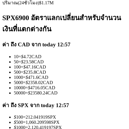
ปริมาณ(24ชั่วโมง)
$
1.17M
SPX6900 อัตราแลกเปลี่ยนสำหรับจำนวน
เงินที่แตกต่างกัน
เป็นเทรดเดอร์คัดลอก
ค่า ถึง CAD จาก today 12:57
เพลิดเพลินกับการแบ่งปันผลกำไรและค่าคอมมิชชั่นการคัด
10
=
$
4.72
CAD
ลอกการซื้อขาย
50
=
$
23.58
CAD
100
=
$
47.16
CAD
500
=
$
235.8
CAD
1000
=
$
471.6
CAD
5000
=
$
2358.02
CAD
10000
=
$
4716.05
CAD
50000
=
$
23580.24
CAD
ค่า ถึง SPX จาก today 12:57
$
100
=
212.041919
SPX
ข้อมูล
$
500
=
1,060.209598
SPX
$
1000
=
2,120.419197
SPX