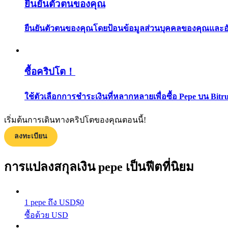
ยืนยันตัวตนของคุณ
ยืนยันตัวตนของคุณโดยป้อนข้อมูลส่วนบุคคลของคุณและอัปโ
ซื้อคริปโต！
ใช้ตัวเลือกการชำระเงินที่หลากหลายเพื่อซื้อ Pepe บน Bitr
แนะนำ
คู่มือเริ่มต้นฟิวเจอร์ส
เริ่มต้นการเดินทางคริปโตของคุณตอนนี้!
ลงทะเบียน
การแปลงสกุลเงิน pepe เป็นฟีตที่นิยม
1
pepe
ถึง
USD
$
0
ซื้อด้วย USD
กลยุทธ์การซื้อขาย