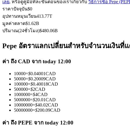
เลย
, หรือดูคู่มือทีละขั้นตอนของเราเกี่ยวกับ
วิธีการซื้อ Pepe (PEP
ราคาปัจจุบัน
$
0
อุปทานหมุนเวียน
413.77T
มูลค่าตลาด
$
1.62B
ฟิวเจอร์ส USDC
ปริมาณ(24ชั่วโมง)
$
480.06B
ฟิวเจอร์สที่ใช้ USDC เป็นหลักประกัน
Pepe อัตราแลกเปลี่ยนสำหรับจำนวนเงินที่แ
ค่า ถึง CAD จาก today 12:00
10000
=
$
0.04001
CAD
50000
=
$
0.20009
CAD
100000
=
$
0.40018
CAD
500000
=
$
2
CAD
1000000
=
$
4
CAD
คัดลอกการซื้อขาย
5000000
=
$
20.01
CAD
10000000
=
$
40.02
CAD
เข้าร่วมกับเทรดเดอร์ชั้นนำ
50000000
=
$
200.09
CAD
ค่า ถึง PEPE จาก today 12:00