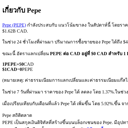
เกี่ยวกับ Pepe
Pepe (PEPE)
กำลังประสบกับ แนวโน้มขาลง ในสัปดาห์นี้ โดยราคาปั
$1.62B CAD.
ในช่วง 24 ชั่วโมงที่ผ่านมา ปริมาณการซื้อขายของ Pepe ได้ถึง 
ฟิวเจอร์ส COIN-M
ขณะนี้ อัตราแลกเปลี่ยน
PEPE ต่อ CAD
อยู่ที่ $0 CAD สำหรับ 
ฟิวเจอร์สสกุลเงินดิจิทัล
1
PEPE
=
$
0
CAD
$
1
CAD
=
0
PEPE
TradFi
(หมายเหตุ: ค่าธรรมเนียมการแลกเปลี่ยนและค่าธรรมเนียมแก๊สไม่
อนุพันธ์ของหุ้น ฟอเร็กซ์ โลหะมีค่า และสินค้าโภคภัณฑ์
ในช่วง 7 วันที่ผ่านมา ราคาของ Pepe ได้ ลดลง โดย 1.37%.
ในช่วง
เมื่อเปรียบเทียบกับเดือนที่แล้ว Pepe ได้ เพิ่มขึ้น โดย 5.92%.ขึ้น จ
Pepe สถิติตลาด
PEPE เป็นสกุลเงินดิจิทัลที่สร้างขึ้นบนบล็อกเชนของ Pepe. มีอุปทาน