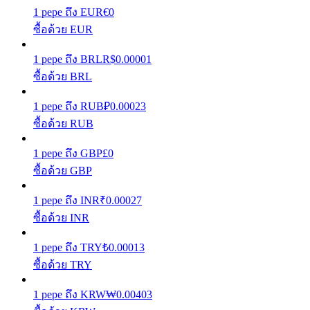
1
pepe
ถึง
EUR
€
0
เรียนรู้วิธีการรักษาผลกำไร
ซื้อด้วย EUR
1
pepe
ถึง
BRL
R$
0.00001
ซื้อด้วย BRL
1
pepe
ถึง
RUB
₽
0.00023
ซื้อด้วย RUB
ได้รับ
1
pepe
ถึง
GBP
£
0
ซื้อด้วย GBP
1
pepe
ถึง
INR
₹
0.00027
ซื้อด้วย INR
1
pepe
ถึง
TRY
₺
0.00013
ซื้อด้วย TRY
พาวเวอร์พิกกี้
1
pepe
ถึง
KRW
₩
0.00403