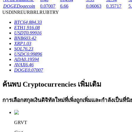
DOGE
Dogecoin
0.07007
6.66
0.06063
0.35717
5
Launchpool
USD
INR
EUR
BRL
RUB
TRY
การเซ้งแบบยืดหยุ่นเพื่อรับโทเคนยอดนิยม
BTC
64,884.33
ETH
1,916.08
USDT
0.99916
BNB
603.42
XRP
1.03
SOL
76.23
USDC
0.99896
ADA
0.19594
AVAX
6.46
DOGE
0.07007
การล็อค BTR
ค้นพบ Cryptocurrencies เพิ่มเติม
การลงทุนพิเศษสำหรับผู้ถือ BTR
การเลือกสกุลเงินดิจิทัลใหม่ที่เพิ่งถูกเพิ่มและกำลังเป็นที
GRVT