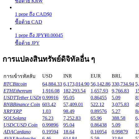
ซื้อด้วย KRW
รับรางวัลการแข่งขันทุกวัน
1
pepe
ถึง
CAD
$
0
ซื้อด้วย CAD
1
pepe
ถึง
JPY
¥
0.00045
ซื้อด้วย JPY
การแปลงสินทรัพย์ดิจิทัลอื่น ๆ
การปักหลัก
USD
INR
EUR
BRL
R
การเข้ารหัสลับ
ผลตอบแทนสูงและเข้าถึงได้ทันที
BTC
Bitcoin
64,884.33
6,173,014.90
56,142.86
330,734.94
5
ETH
Ethereum
1,916.08
182,293.54
1,657.93
9,766.83
1
USDT
Tether USDt
0.99916
95.05
0.86455
5.09
8
BNB
Binance Coin
603.42
57,409.01
522.12
3,075.83
4
XRP
XRP
1.03
98.49
0.89576
5.27
8
SOL
Solana
76.23
7,252.83
65.96
388.58
6
USDC
USD Coin
0.99896
95.04
0.86438
5.09
8
ADA
Cardano
0.19594
18.64
0.16954
0.99879
1
AVAX
Avalanche
6.46
614.84
5.59
32.94
5