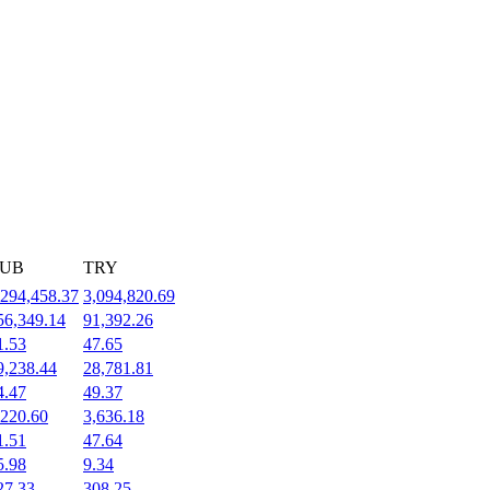
UB
TRY
,294,458.37
3,094,820.69
56,349.14
91,392.26
1.53
47.65
9,238.44
28,781.81
4.47
49.37
,220.60
3,636.18
1.51
47.64
5.98
9.34
27.33
308.25