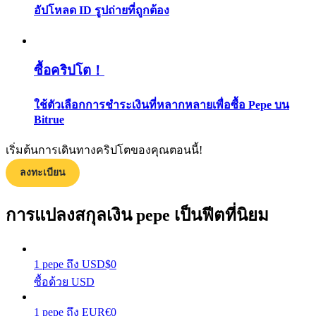
อัปโหลด ID รูปถ่ายที่ถูกต้อง
กลยุทธ์การซื้อขาย
เรียนรู้วิธีการรักษาผลกำไร
ซื้อคริปโต！
ใช้ตัวเลือกการชำระเงินที่หลากหลายเพื่อซื้อ Pepe บน
Bitrue
เริ่มต้นการเดินทางคริปโตของคุณตอนนี้!
ได้รับ
ลงทะเบียน
การแปลงสกุลเงิน pepe เป็นฟีตที่นิยม
1
pepe
ถึง
USD
$
0
ซื้อด้วย USD
1
pepe
ถึง
EUR
€
0
พาวเวอร์พิกกี้