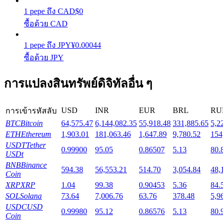
1
pepe
ถึง
CAD
$
0
ซื้อด้วย CAD
Launchpool
การเซ้งแบบยืดหยุ่นเพื่อรับโทเคนยอดนิยม
1
pepe
ถึง
JPY
¥
0.00044
ซื้อด้วย JPY
การแปลงสินทรัพย์ดิจิทัลอื่น ๆ
USD
INR
EUR
BRL
RU
การเข้ารหัสลับ
BTC
Bitcoin
64,575.47
6,144,082.35
55,918.48
331,885.65
5,2
ETH
Ethereum
1,903.01
181,063.46
1,647.89
9,780.52
154
USDT
Tether
0.99900
95.05
0.86507
5.13
80.
การล็อค BTR
USDt
BNB
Binance
594.38
56,553.21
514.70
3,054.84
48,
การลงทุนพิเศษสำหรับผู้ถือ BTR
Coin
XRP
XRP
1.04
99.38
0.90453
5.36
84.
SOL
Solana
73.64
7,006.76
63.76
378.48
5,9
USDC
USD
0.99980
95.12
0.86576
5.13
80.
Coin