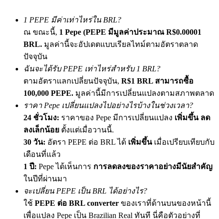
เชิญเพื่อนเพื่อรับรางวัลเงินสด
1 PEPE มีค่าเท่าไหร่ใน BRL?
Deposit CASHCAT & Win
ณ ขณะนี้,
1 Pepe (PEPE มีมูลค่าประมาณ R$0.00001
BRL.
มูลค่านี้จะอัปเดตแบบเรียลไทม์ตามอัตราตลาด
ปัจจุบัน
ฉันจะได้รับ PEPE เท่าไหร่สำหรับ 1 BRL?
ตามอัตราแลกเปลี่ยนปัจจุบัน,
R$1 BRL สามารถซื้อ
100,000 PEPE.
มูลค่านี้มีการเปลี่ยนแปลงตามสภาพตลาด
ราคา Pepe เปลี่ยนแปลงไปอย่างไรบ้างในช่วงเวลา?
24 ชั่วโมง:
ราคาของ Pepe มีการเปลี่ยนแปลง
เพิ่มขึ้น ลด
ลงเล็กน้อย
ตั้งแต่เมื่อวานนี้.
30 วัน:
อัตรา PEPE ต่อ BRL ได้
เพิ่มขึ้น
เมื่อเปรียบเทียบกับ
Deposit CASHCAT & Win
เดือนที่แล้ว
Share 500000 CASHCAT prize pool
1 ปี:
Pepe ได้เห็นการ
การลดลงของราคาอย่างมีนัยสำคัญ
ในปีที่ผ่านมา
จะเปลี่ยน PEPE เป็น BRL ได้อย่างไร?
Exclusive for BitMart Users
ใช้
PEPE ต่อ BRL converter
ของเราที่ด้านบนของหน้านี้
เพื่อแปลง Pepe เป็น Brazilian Real ทันที นี่คือตัวอย่างที่
Register & Trade to Win 500,000 USDT