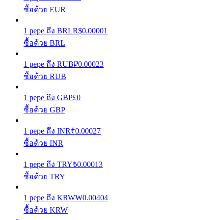
ซื้อด้วย EUR
รับรางวัลการแข่งขันทุกวัน
1
pepe
ถึง
BRL
R$
0.00001
ซื้อด้วย BRL
1
pepe
ถึง
RUB
₽
0.00023
ซื้อด้วย RUB
1
pepe
ถึง
GBP
£
0
ซื้อด้วย GBP
การปักหลัก
1
pepe
ถึง
INR
₹
0.00027
ซื้อด้วย INR
ผลตอบแทนสูงและเข้าถึงได้ทันที
1
pepe
ถึง
TRY
₺
0.00013
ซื้อด้วย TRY
1
pepe
ถึง
KRW
₩
0.00404
ซื้อด้วย KRW