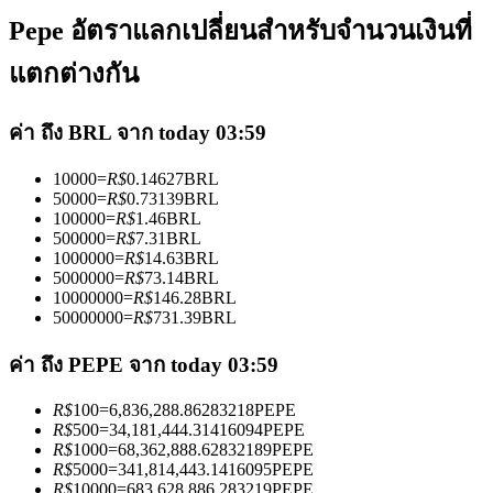
Pepe อัตราแลกเปลี่ยนสำหรับจำนวนเงินที่
แตกต่างกัน
ค่า ถึง BRL จาก today 03:59
เป็นเทรดเดอร์คัดลอก
10000
=
R$
0.14627
BRL
เพลิดเพลินกับการแบ่งปันผลกำไรและค่าคอมมิชชั่นการคัด
50000
=
R$
0.73139
BRL
100000
=
R$
1.46
BRL
ลอกการซื้อขาย
500000
=
R$
7.31
BRL
1000000
=
R$
14.63
BRL
5000000
=
R$
73.14
BRL
10000000
=
R$
146.28
BRL
50000000
=
R$
731.39
BRL
ค่า ถึง PEPE จาก today 03:59
R$
100
=
6,836,288.86283218
PEPE
R$
500
=
34,181,444.31416094
PEPE
R$
1000
=
68,362,888.62832189
PEPE
ข้อมูล
R$
5000
=
341,814,443.1416095
PEPE
R$
10000
=
683,628,886.283219
PEPE