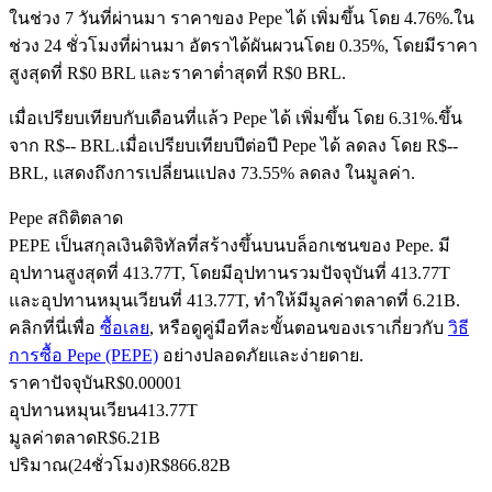
ในช่วง 7 วันที่ผ่านมา ราคาของ Pepe ได้ เพิ่มขึ้น โดย 4.76%.
ใน
ช่วง 24 ชั่วโมงที่ผ่านมา อัตราได้ผันผวนโดย 0.35%, โดยมีราคา
สูงสุดที่ R$0 BRL และราคาต่ำสุดที่ R$0 BRL.
ฟิวเจอร์ส USDC
เมื่อเปรียบเทียบกับเดือนที่แล้ว Pepe ได้ เพิ่มขึ้น โดย 6.31%.ขึ้น
ฟิวเจอร์สที่ใช้ USDC เป็นหลักประกัน
จาก R$-- BRL.
เมื่อเปรียบเทียบปีต่อปี Pepe ได้ ลดลง โดย R$--
BRL, แสดงถึงการเปลี่ยนแปลง 73.55% ลดลง ในมูลค่า.
Pepe สถิติตลาด
PEPE เป็นสกุลเงินดิจิทัลที่สร้างขึ้นบนบล็อกเชนของ Pepe. มี
อุปทานสูงสุดที่ 413.77T, โดยมีอุปทานรวมปัจจุบันที่ 413.77T
และอุปทานหมุนเวียนที่ 413.77T, ทำให้มีมูลค่าตลาดที่ 6.21B.
คลิกที่นี่เพื่อ
ซื้อเลย
, หรือดูคู่มือทีละขั้นตอนของเราเกี่ยวกับ
วิธี
การซื้อ Pepe (PEPE)
อย่างปลอดภัยและง่ายดาย.
คัดลอกการซื้อขาย
ราคาปัจจุบัน
R$
0.00001
อุปทานหมุนเวียน
413.77T
เข้าร่วมกับเทรดเดอร์ชั้นนำ
มูลค่าตลาด
R$
6.21B
ปริมาณ(24ชั่วโมง)
R$
866.82B