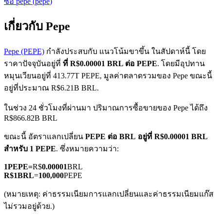
ซื้อ
pepe
(
pepe
)
เกี่ยวกับ Pepe
Pepe (PEPE)
กำลังประสบกับ แนวโน้มขาขึ้น ในสัปดาห์นี้ โดย
ราคาปัจจุบันอยู่ที่
ที่ R$0.00001 BRL ต่อ PEPE
. โดยมีอุปทาน
หมุนเวียนอยู่ที่ 413.77T PEPE, มูลค่าตลาดรวมของ Pepe ขณะนี้
ฟิวเจอร์ส COIN-M
อยู่ที่ประมาณ R$6.21B BRL.
ฟิวเจอร์สสกุลเงินดิจิทัล
ในช่วง 24 ชั่วโมงที่ผ่านมา ปริมาณการซื้อขายของ Pepe ได้ถึง
R$866.82B BRL
TradFi
ขณะนี้ อัตราแลกเปลี่ยน
PEPE ต่อ BRL
อยู่ที่ R$0.00001 BRL
สำหรับ 1 PEPE
. ซึ่งหมายความว่า:
อนุพันธ์ของหุ้น ฟอเร็กซ์ โลหะมีค่า และสินค้าโภคภัณฑ์
1
PEPE
=
R$
0.00001
BRL
R$
1
BRL
=
100,000
PEPE
(หมายเหตุ: ค่าธรรมเนียมการแลกเปลี่ยนและค่าธรรมเนียมแก๊ส
ไม่รวมอยู่ด้วย.)