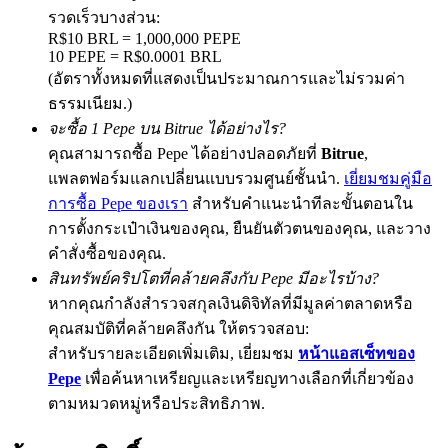
รวดเร็วบางส่วน:
R$10 BRL = 1,000,000 PEPE
10 PEPE = R$0.0001 BRL
(อัตราทั้งหมดที่แสดงเป็นประมาณการและไม่รวมค่า
Precious Metals Trading Carnival
ธรรมเนียม.)
Trade Gold & Silver · 33,333 USDT Bonus
จะซื้อ 1 Pepe บน Bitrue ได้อย่างไร?
คุณสามารถซื้อ Pepe ได้อย่างปลอดภัยที่
Bitrue
,
แพลตฟอร์มแลกเปลี่ยนแบบรวมศูนย์ชั้นนำ.
เยี่ยมชมคู่มือ
การซื้อ Pepe ของเรา
สำหรับคำแนะนำทีละขั้นตอนใน
USDT New User Exclusive 10% APR
การตั้งกระเป๋าเงินของคุณ, ยืนยันตัวตนของคุณ, และวาง
USDT Flexible Staking | Daily Rewards
คำสั่งซื้อของคุณ.
สินทรัพย์คริปโตที่คล้ายคลึงกับ Pepe มีอะไรบ้าง?
หากคุณกำลังสำรวจสกุลเงินดิจิทัลที่มีมูลค่าตลาดหรือ
New Listing Futures Fest
คุณสมบัติที่คล้ายคลึงกัน ให้ตรวจสอบ:
สำหรับรายละเอียดเพิ่มเติม, เยี่ยมชม
หน้าแอสเซ็ทของ
Trade New Futures, Win 200,000 USDT
Pepe
เพื่อค้นหาเหรียญและเหรียญทางเลือกที่เกี่ยวข้อง
ตามหมวดหมู่หรือประสิทธิภาพ.
Crypto World Cup 2026: Grand Finale