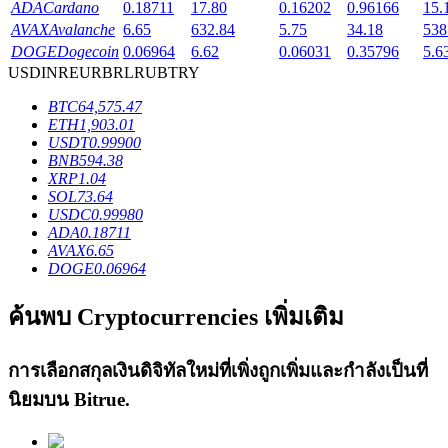
ADA
Cardano
0.18711
17.80
0.16202
0.96166
15.
AVAX
Avalanche
6.65
632.84
5.75
34.18
538
DOGE
Dogecoin
0.06964
6.62
0.06031
0.35796
5.6
USD
INR
EUR
BRL
RUB
TRY
เงินกู้
BTC
64,575.47
ETH
1,903.01
USDT
0.99900
บริการยืมเงินที่ได้รับการสนับสนุนจาก Crypto
BNB
594.38
XRP
1.04
SOL
73.64
USDC
0.99980
ADA
0.18711
AVAX
6.65
DOGE
0.06964
ค้นพบ Cryptocurrencies เพิ่มเติม
ลงทุนอัตโนมัติ
การเลือกสกุลเงินดิจิทัลใหม่ที่เพิ่งถูกเพิ่มและกำลังเป็นที่
คว้าผลกำไรระยะยาวและผลประโยชน์ที่ยืดหยุ่น
นิยมบน
Bitrue
.